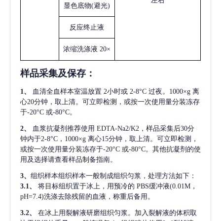
左右
显色底物
(避光)
反应终止液
浓缩洗涤液
20×
样品采集及保存
：
1、
血清全血样本室温放置
2小时或 2-8°C 过夜。1000×g 离
心20分钟，取上清。可立即检测，或按一次使用量分装冻存
于-20°C 或-80°C。
2、
血浆抗凝剂推荐使用
EDTA-Na2/K2，样品采集后30分
钟内于2-8°C，1000×g 离心15分钟，取上清。可立即检测，
或按一次使用量分装冻存于-20°C 或-80°C。其他抗凝剂的使
用及选择请查看样品制备指南。
3、
组织样本组织样本一般制成组织匀浆，处理方法如下：
3.1、
将目标组织置于冰上，用预冷的
PBS缓冲液(0.01M，
pH=7.4)洗涤去除残留的血液，称重后备用。
3.2、
在冰上用裂解液研磨组织匀浆。加入裂解液的体积取