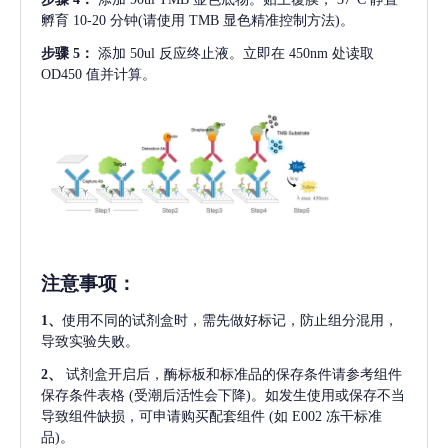
孵育 10-20 分钟(请使用 TMB 显色精准控制方法)。
步骤
5：
添加
50ul 反应终止液。立即在 450nm 处读取
OD450 值并计算。
注意事项
：
1、
使用不同的试剂盒时，需先做好标记，防止组分混用，
导致实验失败。
2、
试剂盒开启后，酶标板和标准品的保存条件请参考组件
保存条件表格
(受潮后活性会下降)。如发生使用或保存不当
导致组件缺损，可申请购买配套组件
(如 E002 冻干标准
品)。