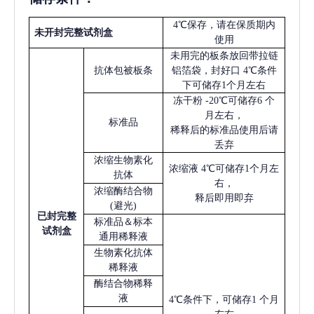
4℃保存，请在保质期内
未开封完整试剂盒
使用
未用完的板条放回带拉链
抗体包被板条
铝箔袋，封好口
4℃条件
下可储存1个月左右
冻干粉
-20℃可储存6 个
月左右，
标准品
稀释后的标准品使用后请
丢弃
浓缩生物素化
浓缩液
4℃可储存1个月左
抗体
右，
浓缩酶结合物
释后即用即弃
(避光)
已
封完整
标准品＆标本
试剂盒
通用稀释液
生物素化抗体
稀释液
酶结合物稀释
液
4℃条件下，可储存1 个月