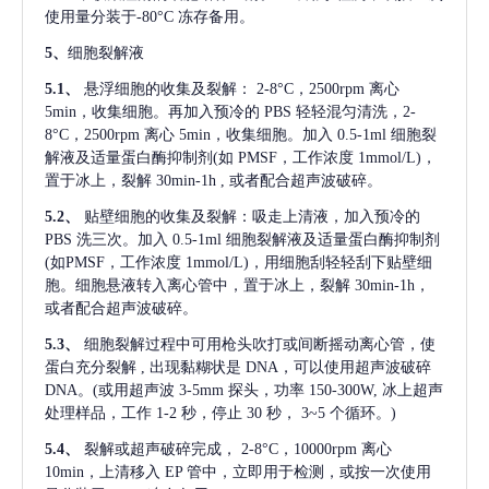
使用量分装于-80°C 冻存备用。
5、
细胞裂解液
5.1、
悬浮细胞的收集及裂解：
2-8°C，2500rpm 离心
5min，收集细胞。再加入预冷的 PBS 轻轻混匀清洗，2-
8°C，2500rpm 离心 5min，收集细胞。加入 0.5-1ml 细胞裂
解液及适量蛋白酶抑制剂(如 PMSF，工作浓度 1mmol/L)，
置于冰上，裂解 30min-1h , 或者配合超声波破碎。
5.2、
贴壁细胞的收集及裂解：吸走上清液，加入预冷的
PBS 洗三次。加入 0.5-1ml 细胞裂解液及适量蛋白酶抑制剂
(如PMSF，工作浓度 1mmol/L)，用细胞刮轻轻刮下贴壁细
胞。细胞悬液转入离心管中，置于冰上，裂解 30min-1h，
或者配合超声波破碎。
5.3、
细胞裂解过程中可用枪头吹打或间断摇动离心管，使
蛋白充分裂解
, 出现黏糊状是 DNA，可以使用超声波破碎
DNA。(或用超声波 3-5mm 探头，功率 150-300W, 冰上超声
处理样品，工作 1-2 秒，停止 30 秒， 3~5 个循环。)
5.4、
裂解或超声破碎完成，
2-8°C，10000rpm 离心
10min，上清移入 EP 管中，立即用于检测，或按一次使用