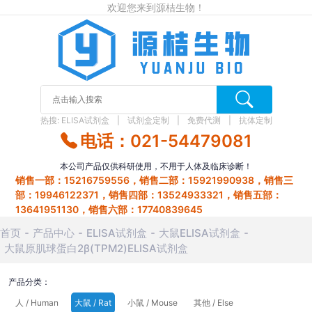
欢迎您来到源桔生物！
热搜:
ELISA试剂盒
试剂盒定制
免费代测
抗体定制
电话：021-54479081
本公司产品仅供科研使用，不用于人体及临床诊断！
销售一部：15216759556，销售二部：15921990938，销售三
部：19946122371，销售四部：13524933321，销售五部：
13641951130，销售六部：17740839645
首页
产品中心
ELISA试剂盒
大鼠ELISA试剂盒
大鼠原肌球蛋白2β(TPM2)ELISA试剂盒
产品分类：
人 / Human
大鼠 / Rat
小鼠 / Mouse
其他 / Else