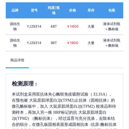
纯度/规
品牌
货号
价格
库存
包装
格
源桔生
液体试剂瓶
YJ29314
48T
￥1400
大量
物
＋酶标板
源桔生
液体试剂瓶
YJ29314
96T
￥1900
大量
物
＋酶标板
商品详情
检测原理
:
本试剂盒采用双抗体夹心酶联免疫吸附试验（
ELISA）。
在预包被
大鼠原肌球蛋白2β(TPM2)
止抗体（固相抗体）的
微孔酶标板中，加入
大鼠原肌球蛋白2β(TPM2)
校准品和待
测样本，再加入另一株
HRP标记的抗
大鼠原肌球蛋白
2β(TPM2)
（酶标抗体），经过温育与充分洗涤，去除未结
合的组分，在微孔板固相表面形成固相抗体
-抗原-酶标抗体