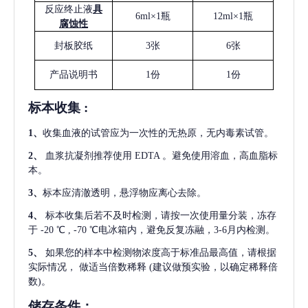
反应终止液
具
6ml×1瓶
12ml×1瓶
腐蚀性
封板胶纸
3张
6张
产品说明书
1份
1份
标本收集
:
1
、
收集血液的试管应为一次性的无热原，无内毒素试管。
2
、
血浆抗凝剂推荐使用
EDTA 。避免使用溶血，高血脂标
本。
3
、
标本应清澈透明，悬浮物应离心去除。
4
、
标本收集后若不及时检测，请按一次使用量分装，冻存
于
-20 ℃ , -70 ℃电冰箱内，避免反复冻融，3-6月内检测。
5
、
如果您的样本中检测物浓度高于标准品最高值，请根据
实际情况，
做适当倍数稀释
(建议做预实验，以确定稀释倍
数)。
储存条件：