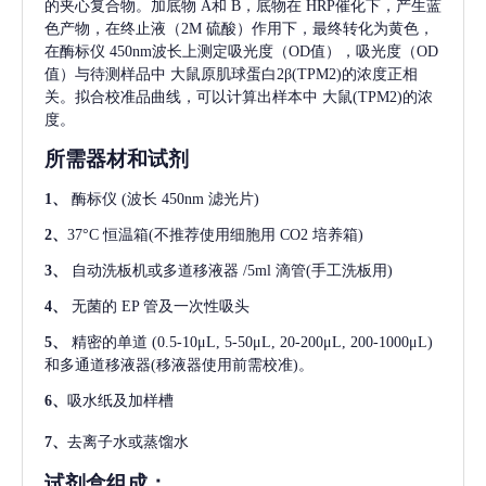
的夹心复合物。加底物 A和 B，底物在 HRP催化下，产生蓝
色产物，在终止液（2M 硫酸）作用下，最终转化为黄色，
在酶标仪 450nm波长上测定吸光度（OD值），吸光度（OD
值）与待测样品中
大鼠原肌球蛋白2β(TPM2)
的浓度正相
关。拟合校准品曲线，可以计算出样本中
大鼠(TPM2)
的浓
度。
所需器材和试剂
1、
酶标仪
(波长 450nm 滤光片)
2、
37°C 恒温箱(不推荐使用细胞用 CO2 培养箱)
3、
自动洗板机或多道移液器
/5ml 滴管(手工洗板用)
4、
无菌的
EP 管及一次性吸头
5、
精密的单道
(0.5-10μL, 5-50μL, 20-200μL, 200-1000μL)
和多通道移液器(移液器使用前需校准)。
6、
吸水纸及加样槽
7、
去离子水或蒸馏水
试剂盒组成：