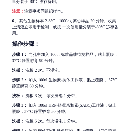
量分装于-80°C 冻存备用。
注意：
注意事项同组织样本。
6、
其他生物样本
2-8°C，1000×g 离心样品 20 分钟。收集
上清液立即用于检测，或按 一次使用量分装于-80°C 冻存备
用。
操作步骤：
步骤
1：
向孔中加入
100ul 标准品或待测样品，贴上覆膜，
37°C 静置孵育 90 分钟。
洗板：
洗板
2 次。不浸泡。
步骤
2：
加入
100ul 生物素-抗体工作液，贴上覆膜， 37°C
静置孵育 60 分钟。
洗板：
洗板
3 次。每次浸泡 1 分钟。
步骤
3：
加入
100ul HRP-链霉亲和素(SABC)工作液，贴上
覆膜，37°C 静置孵育 30 分钟。
洗板：
洗板
5 次。每次浸泡 1 分钟。
步骤
4：
添加
90ul TMB 显色底物。贴上覆膜， 37°C 静置