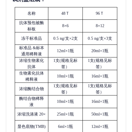
名称
48Ｔ
96Ｔ
抗体预包被酶
8×6
8×12
标板
冻干标准品
0.5 ng/支×2支
0.5 ng/支×3支
标准品
&标本
12ml×1瓶
20ml×1瓶
通用稀释液
浓缩生物素化
1支(规格见标
1支(规格见标
抗体
签）
签）
生物素化抗体
10ml×1瓶
16ml×1瓶
稀释液
1支(规格见标
1支(规格见标
浓缩酶结合物
签）
签）
酶结合物稀释
10ml×1瓶
16ml×1瓶
液
浓缩洗涤液
20×
25ml×1瓶
50ml×1瓶
显色底物
(
TMB
)
6ml×1瓶
12ml×1瓶