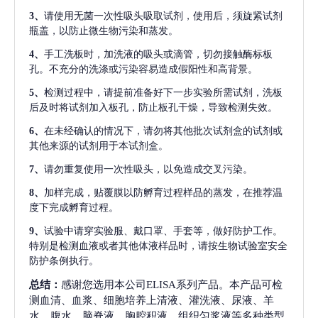
3、
请使用无菌一次性吸头吸取试剂，使用后，须旋紧试剂
瓶盖，以防止微生物污染和蒸发。
4、
手工洗板时，加洗液的吸头或滴管，切勿接触酶标板
孔。不充分的洗涤或污染容易造成假阳性和高背景。
5、
检测过程中，请提前准备好下一步实验所需试剂，洗板
后及时将试剂加入板孔，防止板孔干燥，导致检测失效。
6、
在未经确认的情况下，请勿将其他批次试剂盒的试剂或
其他来源的试剂用于本试剂盒。
7、
请勿重复使用一次性吸头，以免造成交叉污染。
8、
加样完成，贴覆膜以防孵育过程样品的蒸发，在推荐温
度下完成孵育过程。
9、
试验中请穿实验服、戴口罩、手套等，做好防护工作。
特别是检测血液或者其他体液样品时，请按生物试验室安全
防护条例执行。
总结：
感谢您选用本公司ELISA系列产品。本产品可检
测血清、血浆、细胞培养上清液、灌洗液、尿液、羊
水、腹水、脑脊液、胸腔积液、组织匀浆液等多种类型