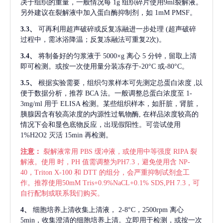
决于组织的重量，一般情况每
1g 组织碎片使用9ml裂解液。
另外建议在裂解液中加入蛋白酶抑制剂，如 1mM PMSF。
3.3、
可再利用超声破碎或反复冻融进一步处理
(超声破碎
过程中，需冰浴降温；反复冻融法可重复2次)。
3.4、
将制备好的匀浆液于
5000×g 离心 5 分钟，留取上清
即可检测。或按一次使用量分装冻存于-20°C 或-80°C。
3.5、
根据实验需要，组织匀浆样本可先测定总蛋白浓度
,以
便于数据分析，推荐 BCA 法。一般调整总蛋白浓度至 1-
3mg/ml 用于 ELISA 检测。某些组织样本，如肝脏，肾脏，
胰腺因含有较高浓度的内源性过氧物酶, 在样品浓度较高的
情况下会和显色底物反应，出现假阳性。可尝试使用
1%H2O2 灭活 15min 再检测。
注意：
裂解液常用
PBS 缓冲液，或使用中等强度 RIPA 裂
解液。使用 时，PH 值需调整为PH7.3，避免使用含 NP-
40，Triton X-100 和 DTT 的组分，会严重抑制试剂盒工
作。推荐使用50mM Tris+0.9%NaCL+0.1% SDS,PH 7.3，可
自行配制或联系我们购买。
4、
细胞培养上清收集上清液，
2-8°C，2500rpm 离心
5min，收集澄清的细胞培养上清。立即用于检测，或按一次