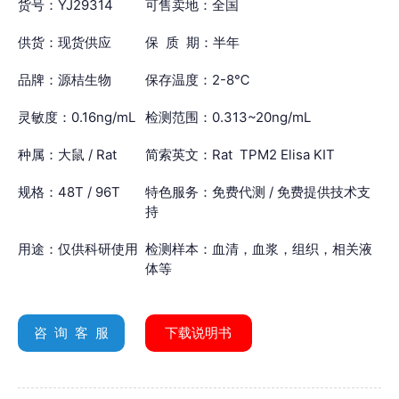
货号：YJ29314
可售卖地：全国
供货：现货供应
保 质 期：半年
品牌：源桔生物
保存温度：2-8℃
灵敏度：0.16ng/mL
检测范围：0.313~20ng/mL
种属：大鼠 / Rat
简索英文：Rat TPM2 Elisa KIT
规格：48T / 96T
特色服务：免费代测 / 免费提供技术支
持
用途：仅供科研使用
检测样本：血清，血浆，组织，相关液
体等
咨 询 客 服
下载说明书