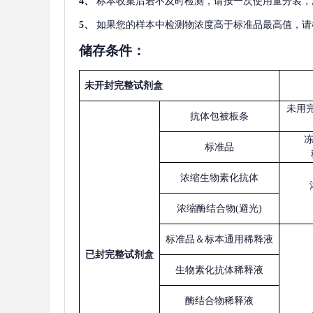
4
、
标本收集后若不及时检测，请按一次使用量分装，
5
、
如果您的样本中检测物浓度高于标准品最高值，请
储存条件：
未开封完整试剂盒
未用
抗体包被板条
标准品
浓缩生物素化抗体
浓缩酶结合物
(避光)
标准品＆标本通用稀释液
已
封完整试剂盒
生物素化抗体稀释液
酶结合物稀释液