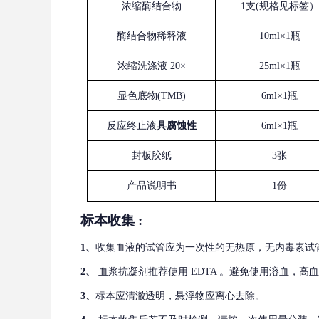
浓缩酶结合物
1支(规格见标签）
酶结合物稀释液
10ml×1瓶
浓缩洗涤液
20×
25ml×1瓶
显色底物
(
TMB
)
6ml×1瓶
反应终止液
具腐蚀性
6ml×1瓶
封板胶纸
3张
产品说明书
1份
标本收集
:
1
、
收集血液的试管应为一次性的无热原，无内毒素试
2
、
血浆抗凝剂推荐使用
EDTA 。避免使用溶血，高
3
、
标本应清澈透明，悬浮物应离心去除。