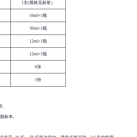
1支(规格见标签）
16ml×1瓶
50ml×1瓶
12ml×1瓶
12ml×1瓶
6张
1份
管。
血脂标本。