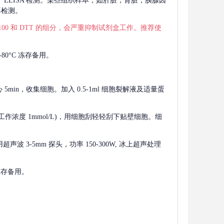
 用于 ELISA 检测。某些组织样本，如肝脏，肾脏，胰腺因
再检测。
 X-100 和 DTT 的组分，会严重抑制试剂盒工作。推荐使
80°C 冻存备用。
离心 5min，收集细胞。加入 0.5-1ml 细胞裂解液及适量蛋
F，工作浓度 1mmol/L)，用细胞刮轻轻刮下贴壁细胞。细
波 3-5mm 探头，功率 150-300W, 冰上超声处理
 冻存备用。