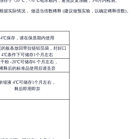
冻存于
-20 ℃ , -70 ℃电冰箱内，避免反复冻融，3-6月内检测。
根据实际情况，
做适当倍数稀释
(建议做预实验，以确定稀释倍数)。
4℃保存，请在保质期内使用
完的板条放回带拉链铝箔袋，封好口
4℃条件下可储存1个月左右
冻干粉
-20℃可储存6 个月左右，
稀释后的标准品使用后请丢弃
浓缩液
4℃可储存1个月左右，
释后即用即弃