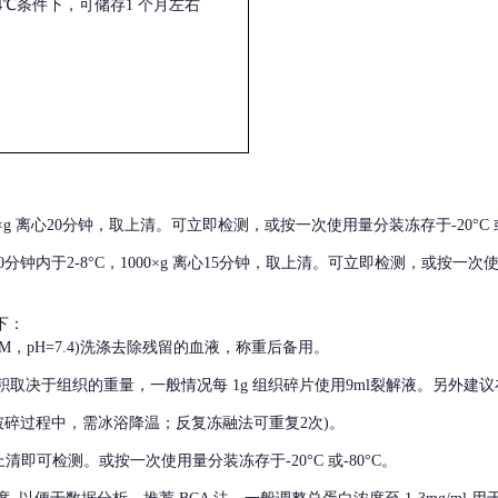
4℃条件下，可储存1 个月左右
000×g 离心20分钟，取上清。可立即检测，或按一次使用量分装冻存于-20°C 或
后30分钟内于2-8°C，1000×g 离心15分钟，取上清。可立即检测，或按一次
下：
01M，pH=7.4)洗涤去除残留的血液，称重后备用。
积取决于组织的重量，一般情况每
1g 组织碎片使用9ml裂解液。另外建议
破碎过程中，需冰浴降温；反复冻融法可重复2次)。
留取上清即可检测。或按一次使用量分装冻存于-20°C 或-80°C。