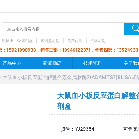
热搜:
ELISA试剂盒
试剂盒定制
免费代测
抗体定制
：15921990938，销售三部：19946122371，销售四部：13524933
产品中心
新闻动态
技术资料
关于我
大鼠血小板反应蛋白解整合素金属肽酶7(ADAMTS7)ELISA试
大鼠血小板反应蛋白解整合素金
剂盒
货号：YJ29354
可售卖