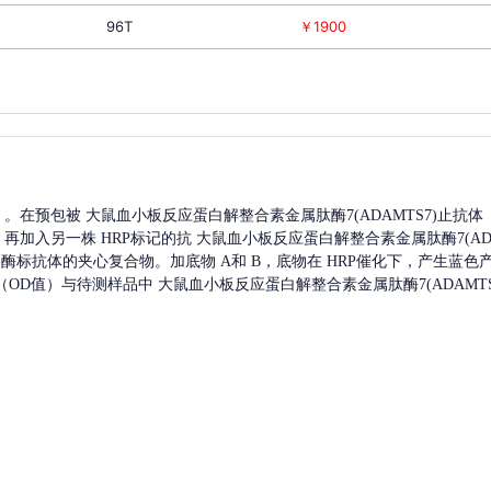
96T
￥1900
A）。在预包被
大鼠血小板反应蛋白解整合素金属肽酶7(ADAMTS7)
止抗体
，再加入另一株
HRP标记的抗
大鼠血小板反应蛋白解整合素金属肽酶7(ADA
原-酶标抗体的夹心复合物。加底物 A和 B，底物在 HRP催化下，产生蓝
度（OD值）与待测样品中
大鼠血小板反应蛋白解整合素金属肽酶7(ADAMTS