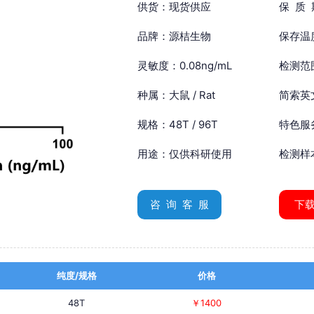
供货：现货供应
保 质
品牌：源桔生物
保存温
灵敏度：0.08ng/mL
检测范围
种属：大鼠 / Rat
简索英文：
规格：48T / 96T
特色服
用途：仅供科研使用
检测样
咨 询 客 服
下
纯度/规格
价格
48T
￥1400