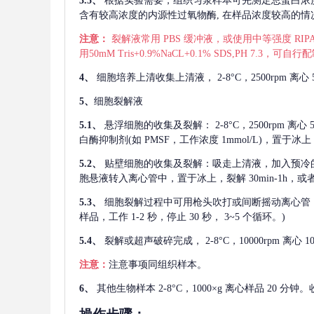
3.5、
根据实验需要，组织匀浆样本可先测定总蛋白浓
含有较高浓度的内源性过氧物酶, 在样品浓度较高的情况下
注意：
裂解液常用
PBS 缓冲液，或使用中等强度 RIPA
用50mM Tris+0.9%NaCL+0.1% SDS,PH 7.3
4、
细胞培养上清收集上清液，
2-8°C，2500rp
5、
细胞裂解液
5.1、
悬浮细胞的收集及裂解：
2-8°C，2500rpm 
白酶抑制剂(如 PMSF，工作浓度 1mmol/L)，置于冰上，
5.2、
贴壁细胞的收集及裂解：吸走上清液，加入预冷
胞悬液转入离心管中，置于冰上，裂解 30min-1h，
5.3、
细胞裂解过程中可用枪头吹打或间断摇动离心管
样品，工作 1-2 秒，停止 30 秒， 3~5 个循环。)
5.4、
裂解或超声破碎完成，
2-8°C，10000rpm
注意：
注意事项同组织样本。
6、
其他生物样本
2-8°C，1000×g 离心样品 20