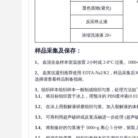
显色底物
(避光)
反应终止液
浓缩洗涤液
20×
样品采集及保存
：
1、
血清全血样本室温放置
2小时或 2-8°C 过夜。1
2、
血浆抗凝剂推荐使用
EDTA-Na2/K2，样品采集
选择请查看样品制备指南。
3、
组织样本组织样本一般制成组织匀浆，处理方法如
3.1、
将目标组织置于冰上，用预冷的
PBS缓冲液(0.
3.2、
在冰上用裂解液研磨组织匀浆。加入裂解液的体
3.3、
可再利用超声破碎或反复冻融进一步处理
(超声
3.4、
将制备好的匀浆液于
5000×g 离心 5 分钟，