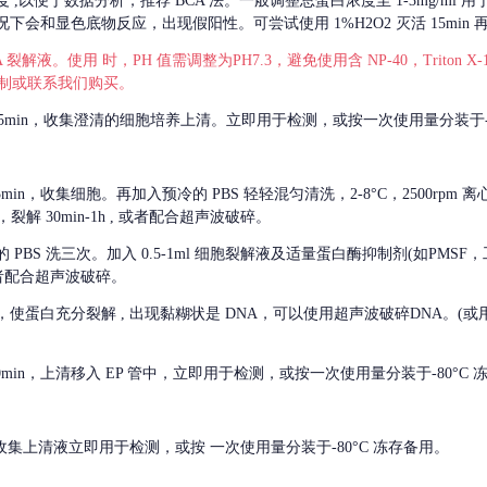
度
,以便于数据分析，推荐 BCA 法。一般调整总蛋白浓度至 1-3mg/ml
会和显色底物反应，出现假阳性。可尝试使用 1%H2O2 灭活 15min 
 裂解液。使用 时，PH 值需调整为PH7.3，避免使用含 NP-40，Triton
，可自行配制或联系我们购买。
m 离心 5min，收集澄清的细胞培养上清。立即用于检测，或按一次使用量分装于-
离心 5min，收集细胞。再加入预冷的 PBS 轻轻混匀清洗，2-8°C，2500rpm 
裂解 30min-1h , 或者配合超声波破碎。
的
PBS 洗三次。加入 0.5-1ml 细胞裂解液及适量蛋白酶抑制剂(如PMS
或者配合超声波破碎。
，使蛋白充分裂解
, 出现黏糊状是 DNA，可以使用超声波破碎DNA。(或用超声
 离心 10min，上清移入 EP 管中，立即用于检测，或按一次使用量分装于-80°C
 分钟。收集上清液立即用于检测，或按 一次使用量分装于-80°C 冻存备用。