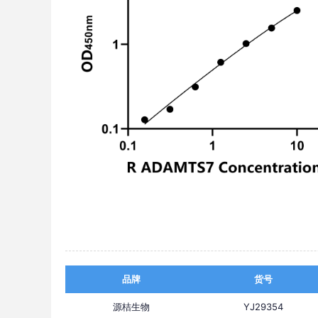
品牌
货号
源桔生物
YJ29354