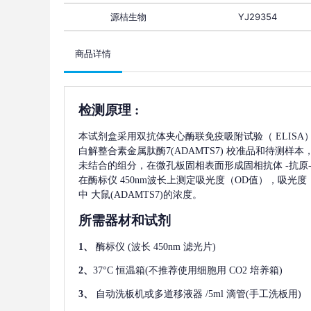
源桔生物
YJ29354
商品详情
检测原理
:
本试剂盒采用双抗体夹心酶联免疫吸附试验（
ELIS
白解整合素金属肽酶7(ADAMTS7)
校准品和待测样本
未结合的组分，在微孔板固相表面形成固相抗体
-抗
在酶标仪 450nm波长上测定吸光度（OD值），吸光
中
大鼠(ADAMTS7)
的浓度。
所需器材和试剂
1、
酶标仪
(波长 450nm 滤光片)
2、
37°C 恒温箱(不推荐使用细胞用 CO2 培养箱)
3、
自动洗板机或多道移液器
/5ml 滴管(手工洗板用)