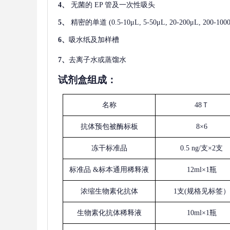
4、
无菌的
EP 管及一次性吸头
5、
精密的单道
(0.5-10μL, 5-50μL, 20-200μL
6、
吸水纸及加样槽
7、
去离子水或蒸馏水
试剂盒组成：
名称
48Ｔ
抗体预包被酶标板
8×6
冻干标准品
0.5 ng/支×2支
标准品
&标本通用稀释液
12ml×1瓶
浓缩生物素化抗体
1支(规格见标签）
生物素化抗体稀释液
10ml×1瓶