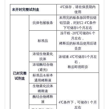
4℃保存，请在保质期内
未开封完整试剂盒
使用
未用完的板条放回带拉链
抗体包被板条
铝箔袋，封好口
4℃条件
下可储存1个月左右
冻干粉
-20℃可储存6 个
月左右，
标准品
稀释后的标准品使用后请
丢弃
浓缩生物素化
浓缩液
4℃可储存1个月左
抗体
右，
浓缩酶结合物
释后即用即弃
(避光)
已
封完整
标准品＆标本
试剂盒
通用稀释液
生物素化抗体
稀释液
酶结合物稀释
液
4℃条件下，可储存1 个月
左右