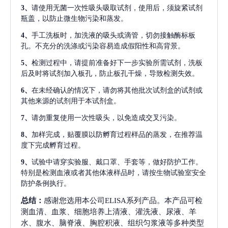
3、
请使用无菌一次性吸头吸取试剂，使用后，须旋紧试剂
瓶盖，以防止微生物污染和蒸发。
4、
手工洗板时，加洗液的吸头或滴管，切勿接触酶标板
孔。不充分的洗涤或污染容易造成假阳性和高背景。
5、
检测过程中，请提前准备好下一步实验所需试剂，洗板
后及时将试剂加入板孔，防止板孔干燥，导致检测失效。
6、
在未经确认的情况下，请勿将其他批次试剂盒的试剂或
其他来源的试剂用于本试剂盒。
7、
请勿重复使用一次性吸头，以免造成交叉污染。
8、
加样完成，贴覆膜以防孵育过程样品的蒸发，在推荐温
度下完成孵育过程。
9、
试验中请穿实验服、戴口罩、手套等，做好防护工作。
特别是检测血液或者其他体液样品时，请按生物试验室安全
防护条例执行。
总结：
感谢您选用本公司ELISA系列产品。本产品可检
测血清、血浆、细胞培养上清液、灌洗液、尿液、羊
水、腹水、脑脊液、胸腔积液、组织匀浆液等多种类型