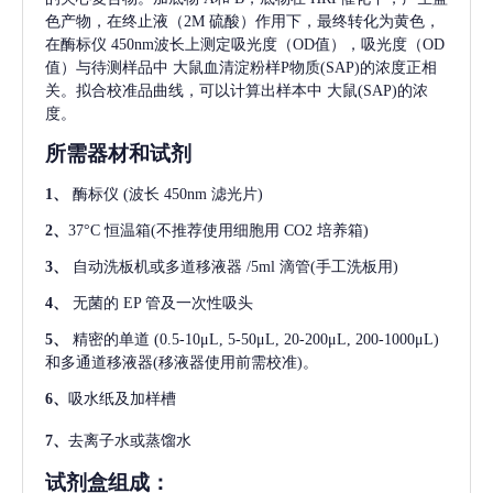
色产物，在终止液（2M 硫酸）作用下，最终转化为黄色，
在酶标仪 450nm波长上测定吸光度（OD值），吸光度（OD
值）与待测样品中
大鼠血清淀粉样P物质(SAP)
的浓度正相
关。拟合校准品曲线，可以计算出样本中
大鼠(SAP)
的浓
度。
所需器材和试剂
1、
酶标仪
(波长 450nm 滤光片)
2、
37°C 恒温箱(不推荐使用细胞用 CO2 培养箱)
3、
自动洗板机或多道移液器
/5ml 滴管(手工洗板用)
4、
无菌的
EP 管及一次性吸头
5、
精密的单道
(0.5-10μL, 5-50μL, 20-200μL, 200-1000μL)
和多通道移液器(移液器使用前需校准)。
6、
吸水纸及加样槽
7、
去离子水或蒸馏水
试剂盒组成：