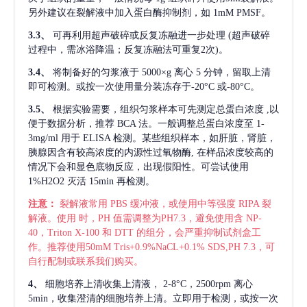
另外建议在裂解液中加入蛋白酶抑制剂，如 1mM PMSF。
3.3、
可再利用超声破碎或反复冻融进一步处理
(超声破碎
过程中，需冰浴降温；反复冻融法可重复2次)。
3.4、
将制备好的匀浆液于
5000×g 离心 5 分钟，留取上清
即可检测。或按一次使用量分装冻存于-20°C 或-80°C。
3.5、
根据实验需要，组织匀浆样本可先测定总蛋白浓度
,以
便于数据分析，推荐 BCA 法。一般调整总蛋白浓度至 1-
3mg/ml 用于 ELISA 检测。某些组织样本，如肝脏，肾脏，
胰腺因含有较高浓度的内源性过氧物酶, 在样品浓度较高的
情况下会和显色底物反应，出现假阳性。可尝试使用
1%H2O2 灭活 15min 再检测。
注意：
裂解液常用
PBS 缓冲液，或使用中等强度 RIPA 裂
解液。使用 时，PH 值需调整为PH7.3，避免使用含 NP-
40，Triton X-100 和 DTT 的组分，会严重抑制试剂盒工
作。推荐使用50mM Tris+0.9%NaCL+0.1% SDS,PH 7.3，可
自行配制或联系我们购买。
4、
细胞培养上清收集上清液，
2-8°C，2500rpm 离心
5min，收集澄清的细胞培养上清。立即用于检测，或按一次