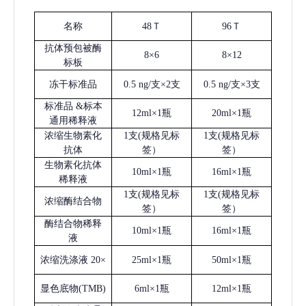
名称
48Ｔ
96Ｔ
抗体预包被酶
8×6
8×12
标板
冻干标准品
0.5 ng/支×2支
0.5 ng/支×3支
标准品
&标本
12ml×1瓶
20ml×1瓶
通用稀释液
浓缩生物素化
1支(规格见标
1支(规格见标
抗体
签）
签）
生物素化抗体
10ml×1瓶
16ml×1瓶
稀释液
1支(规格见标
1支(规格见标
浓缩酶结合物
签）
签）
酶结合物稀释
10ml×1瓶
16ml×1瓶
液
浓缩洗涤液
20×
25ml×1瓶
50ml×1瓶
显色底物
(
TMB
)
6ml×1瓶
12ml×1瓶