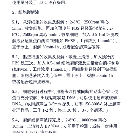
使用量分装于-80°C 冻存备用。
5、
细胞裂解液
5.1、
悬浮细胞的收集及裂解：
2-8°C，2500rpm 离心
5min，收集细胞。再加入预冷的 PBS 轻轻混匀清洗，2-
8°C，2500rpm 离心 5min，收集细胞。加入 0.5-1ml 细胞裂
解液及适量蛋白酶抑制剂(如 PMSF，工作浓度 1mmol/L)，
置于冰上，裂解 30min-1h , 或者配合超声波破碎。
5.2、
贴壁细胞的收集及裂解：吸走上清液，加入预冷的
PBS 洗三次。加入 0.5-1ml 细胞裂解液及适量蛋白酶抑制剂
(如PMSF，工作浓度 1mmol/L)，用细胞刮轻轻刮下贴壁细
胞。细胞悬液转入离心管中，置于冰上，裂解 30min-1h，
或者配合超声波破碎。
5.3、
细胞裂解过程中可用枪头吹打或间断摇动离心管，使
蛋白充分裂解
, 出现黏糊状是 DNA，可以使用超声波破碎
DNA。(或用超声波 3-5mm 探头，功率 150-300W, 冰上超声
处理样品，工作 1-2 秒，停止 30 秒， 3~5 个循环。)
5.4、
裂解或超声破碎完成，
2-8°C，10000rpm 离心
10min，上清移入 EP 管中，立即用于检测，或按一次使用
量分装于-80°C 冻存备用。