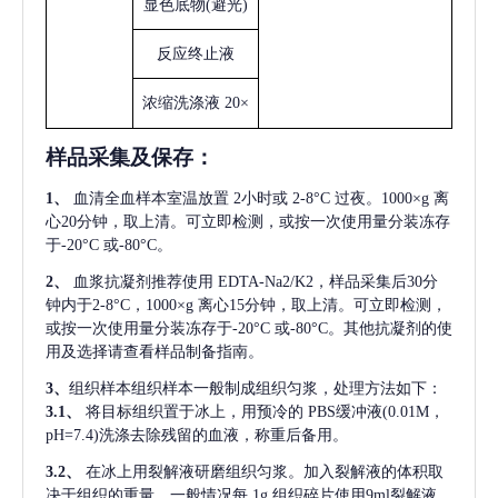
显色底物
(避光)
反应终止液
浓缩洗涤液
20×
样品采集及保存
：
1、
血清全血样本室温放置
2小时或 2-8°C 过夜。1000×g 离
心20分钟，取上清。可立即检测，或按一次使用量分装冻存
于-20°C 或-80°C。
2、
血浆抗凝剂推荐使用
EDTA-Na2/K2，样品采集后30分
钟内于2-8°C，1000×g 离心15分钟，取上清。可立即检测，
或按一次使用量分装冻存于-20°C 或-80°C。其他抗凝剂的使
用及选择请查看样品制备指南。
3、
组织样本组织样本一般制成组织匀浆，处理方法如下：
3.1、
将目标组织置于冰上，用预冷的
PBS缓冲液(0.01M，
pH=7.4)洗涤去除残留的血液，称重后备用。
3.2、
在冰上用裂解液研磨组织匀浆。加入裂解液的体积取
决于组织的重量，一般情况每
1g 组织碎片使用9ml裂解液。