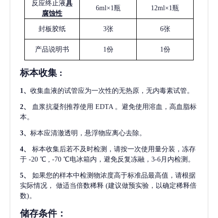
反应终止液
具
6ml×1瓶
12ml×1瓶
腐蚀性
封板胶纸
3张
6张
产品说明书
1份
1份
标本收集
:
1
、
收集血液的试管应为一次性的无热原，无内毒素试管。
2
、
血浆抗凝剂推荐使用
EDTA 。避免使用溶血，高血脂标
本。
3
、
标本应清澈透明，悬浮物应离心去除。
4
、
标本收集后若不及时检测，请按一次使用量分装，冻存
于
-20 ℃ , -70 ℃电冰箱内，避免反复冻融，3-6月内检测。
5
、
如果您的样本中检测物浓度高于标准品最高值，请根据
实际情况，
做适当倍数稀释
(建议做预实验，以确定稀释倍
数)。
储存条件：