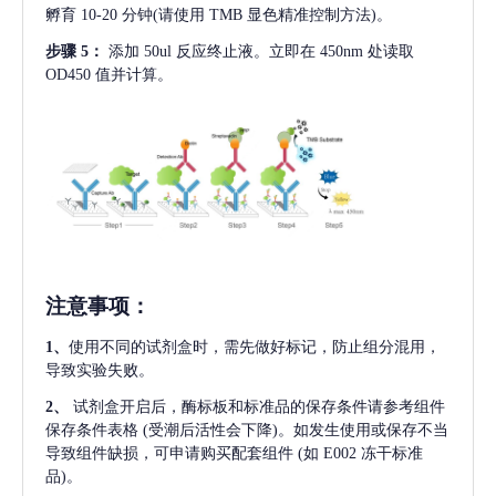
孵育 10-20 分钟(请使用 TMB 显色精准控制方法)。
步骤
5：
添加
50ul 反应终止液。立即在 450nm 处读取
OD450 值并计算。
注意事项
：
1、
使用不同的试剂盒时，需先做好标记，防止组分混用，
导致实验失败。
2、
试剂盒开启后，酶标板和标准品的保存条件请参考组件
保存条件表格
(受潮后活性会下降)。如发生使用或保存不当
导致组件缺损，可申请购买配套组件
(如 E002 冻干标准
品)。