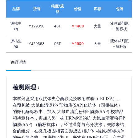
纯度/规
品牌
货号
价格
库存
包装
格
源桔生
液体试剂瓶
YJ29358
48T
￥1400
大量
物
＋酶标板
源桔生
液体试剂瓶
YJ29358
96T
￥1900
大量
物
＋酶标板
商品详情
检测原理
:
本试剂盒采用双抗体夹心酶联免疫吸附试验（
ELISA）。
在预包被
大鼠血清淀粉样P物质(SAP)
止抗体（固相抗体）
的微孔酶标板中，加入
大鼠血清淀粉样P物质(SAP)
校准品
和待测样本，再加入另一株
HRP标记的抗
大鼠血清淀粉样P
物质(SAP)
（酶标抗体），经过温育与充分洗涤，去除未结
合的组分，在微孔板固相表面形成固相抗体
-抗原-酶标抗体
的夹心复合物。加底物 A和 B，底物在 HRP催化下，产生蓝