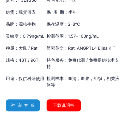
货号：YJ29366
可售卖地：全国
供货：现货供应
保 质 期：半年
品牌：源桔生物
保存温度：2-8℃
灵敏度：0.79ng/mL
检测范围：1.57~100ng/mL
种属：大鼠 / Rat
简索英文：Rat ANGPTL4 Elisa KIT
规格：48T / 96T
特色服务：免费代测 / 免费提供技术支
持
用途：仅供科研使用
检测样本：血清，血浆，组织，相关液
体等
咨 询 客 服
下载说明书