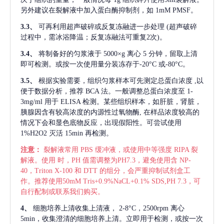
另外建议在裂解液中加入蛋白酶抑制剂，如 1mM PMSF。
3.3、
可再利用超声破碎或反复冻融进一步处理
(超声破碎
过程中，需冰浴降温；反复冻融法可重复2次)。
3.4、
将制备好的匀浆液于
5000×g 离心 5 分钟，留取上清
即可检测。或按一次使用量分装冻存于-20°C 或-80°C。
3.5、
根据实验需要，组织匀浆样本可先测定总蛋白浓度
,以
便于数据分析，推荐 BCA 法。一般调整总蛋白浓度至 1-
3mg/ml 用于 ELISA 检测。某些组织样本，如肝脏，肾脏，
胰腺因含有较高浓度的内源性过氧物酶, 在样品浓度较高的
情况下会和显色底物反应，出现假阳性。可尝试使用
1%H2O2 灭活 15min 再检测。
注意：
裂解液常用
PBS 缓冲液，或使用中等强度 RIPA 裂
解液。使用 时，PH 值需调整为PH7.3，避免使用含 NP-
40，Triton X-100 和 DTT 的组分，会严重抑制试剂盒工
作。推荐使用50mM Tris+0.9%NaCL+0.1% SDS,PH 7.3，可
自行配制或联系我们购买。
4、
细胞培养上清收集上清液，
2-8°C，2500rpm 离心
5min，收集澄清的细胞培养上清。立即用于检测，或按一次