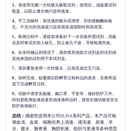
3、
请使用无菌一次性吸头吸取试剂，使用后，须旋紧试剂
瓶盖，以防止微生物污染和蒸发。
4、
手工洗板时，加洗液的吸头或滴管，切勿接触酶标板
孔。不充分的洗涤或污染容易造成假阳性和高背景。
5、
检测过程中，请提前准备好下一步实验所需试剂，洗板
后及时将试剂加入板孔，防止板孔干燥，导致检测失效。
6、
在未经确认的情况下，请勿将其他批次试剂盒的试剂或
其他来源的试剂用于本试剂盒。
7、
请勿重复使用一次性吸头，以免造成交叉污染。
8、
加样完成，贴覆膜以防孵育过程样品的蒸发，在推荐温
度下完成孵育过程。
9、
试验中请穿实验服、戴口罩、手套等，做好防护工作。
特别是检测血液或者其他体液样品时，请按生物试验室安全
防护条例执行。
总结：
感谢您选用本公司ELISA系列产品。本产品可检
测血清、血浆、细胞培养上清液、灌洗液、尿液、羊
水、腹水、脑脊液、胸腔积液、组织匀浆液等多种类型