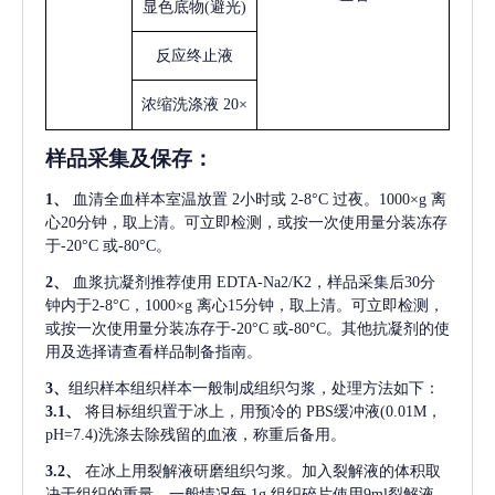
显色底物
(避光)
反应终止液
浓缩洗涤液
20×
样品采集及保存
：
1、
血清全血样本室温放置
2小时或 2-8°C 过夜。1000×g 离
心20分钟，取上清。可立即检测，或按一次使用量分装冻存
于-20°C 或-80°C。
2、
血浆抗凝剂推荐使用
EDTA-Na2/K2，样品采集后30分
钟内于2-8°C，1000×g 离心15分钟，取上清。可立即检测，
或按一次使用量分装冻存于-20°C 或-80°C。其他抗凝剂的使
用及选择请查看样品制备指南。
3、
组织样本组织样本一般制成组织匀浆，处理方法如下：
3.1、
将目标组织置于冰上，用预冷的
PBS缓冲液(0.01M，
pH=7.4)洗涤去除残留的血液，称重后备用。
3.2、
在冰上用裂解液研磨组织匀浆。加入裂解液的体积取
决于组织的重量，一般情况每
1g 组织碎片使用9ml裂解液。