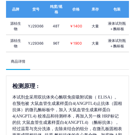
纯度/规
品牌
货号
价格
库存
包装
格
源桔生
液体试剂瓶
YJ29366
48T
￥1400
大量
物
＋酶标板
源桔生
液体试剂瓶
YJ29366
96T
￥1900
大量
物
＋酶标板
商品详情
检测原理
:
本试剂盒采用双抗体夹心酶联免疫吸附试验（
ELISA）。
在预包被
大鼠血管生成素样蛋白4(ANGPTL4)
止抗体（固相
抗体）的微孔酶标板中，加入
大鼠血管生成素样蛋白
4(ANGPTL4)
校准品和待测样本，再加入另一株
HRP标记
的抗
大鼠血管生成素样蛋白4(ANGPTL4)
（酶标抗体），
经过温育与充分洗涤，去除未结合的组分，在微孔板固相表