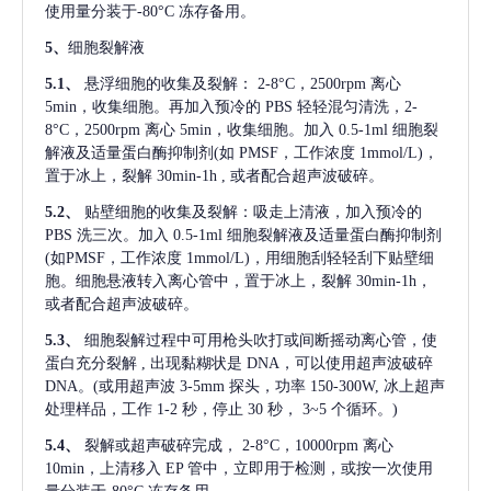
使用量分装于-80°C 冻存备用。
5、
细胞裂解液
5.1、
悬浮细胞的收集及裂解：
2-8°C，2500rpm 离心
5min，收集细胞。再加入预冷的 PBS 轻轻混匀清洗，2-
8°C，2500rpm 离心 5min，收集细胞。加入 0.5-1ml 细胞裂
解液及适量蛋白酶抑制剂(如 PMSF，工作浓度 1mmol/L)，
置于冰上，裂解 30min-1h , 或者配合超声波破碎。
5.2、
贴壁细胞的收集及裂解：吸走上清液，加入预冷的
PBS 洗三次。加入 0.5-1ml 细胞裂解液及适量蛋白酶抑制剂
(如PMSF，工作浓度 1mmol/L)，用细胞刮轻轻刮下贴壁细
胞。细胞悬液转入离心管中，置于冰上，裂解 30min-1h，
或者配合超声波破碎。
5.3、
细胞裂解过程中可用枪头吹打或间断摇动离心管，使
蛋白充分裂解
, 出现黏糊状是 DNA，可以使用超声波破碎
DNA。(或用超声波 3-5mm 探头，功率 150-300W, 冰上超声
处理样品，工作 1-2 秒，停止 30 秒， 3~5 个循环。)
5.4、
裂解或超声破碎完成，
2-8°C，10000rpm 离心
10min，上清移入 EP 管中，立即用于检测，或按一次使用