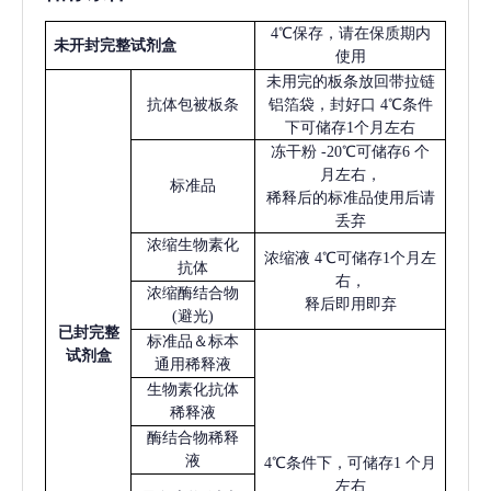
4℃保存，请在保质期内
未开封完整试剂盒
使用
未用完的板条放回带拉链
抗体包被板条
铝箔袋，封好口
4℃条件
下可储存1个月左右
冻干粉
-20℃可储存6 个
月左右，
标准品
稀释后的标准品使用后请
丢弃
浓缩生物素化
浓缩液
4℃可储存1个月左
抗体
右，
浓缩酶结合物
释后即用即弃
(避光)
已
封完整
标准品＆标本
试剂盒
通用稀释液
生物素化抗体
稀释液
酶结合物稀释
液
4℃条件下，可储存1 个月
左右