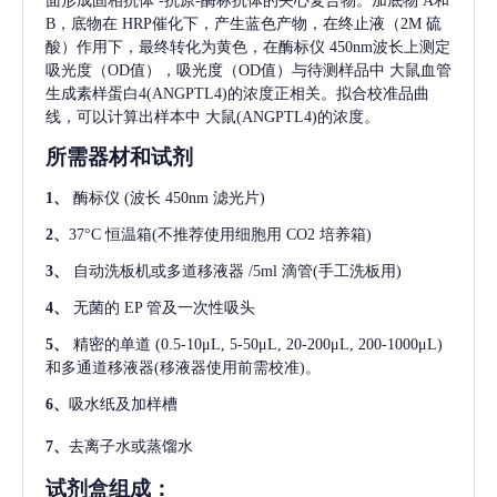
面形成固相抗体
-抗原-酶标抗体的夹心复合物。加底物 A和
B，底物在 HRP催化下，产生蓝色产物，在终止液（2M 硫
酸）作用下，最终转化为黄色，在酶标仪 450nm波长上测定
吸光度（OD值），吸光度（OD值）与待测样品中
大鼠血管
生成素样蛋白4(ANGPTL4)
的浓度正相关。拟合校准品曲
线，可以计算出样本中
大鼠(ANGPTL4)
的浓度。
所需器材和试剂
1、
酶标仪
(波长 450nm 滤光片)
2、
37°C 恒温箱(不推荐使用细胞用 CO2 培养箱)
3、
自动洗板机或多道移液器
/5ml 滴管(手工洗板用)
4、
无菌的
EP 管及一次性吸头
5、
精密的单道
(0.5-10μL, 5-50μL, 20-200μL, 200-1000μL)
和多通道移液器(移液器使用前需校准)。
6、
吸水纸及加样槽
7、
去离子水或蒸馏水
试剂盒组成：