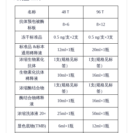
名称
48Ｔ
96Ｔ
抗体预包被酶
8×6
8×12
标板
冻干标准品
0.5 ng/支×2支
0.5 ng/支×3支
标准品
&标本
12ml×1瓶
20ml×1瓶
通用稀释液
浓缩生物素化
1支(规格见标
1支(规格见标
抗体
签）
签）
生物素化抗体
10ml×1瓶
16ml×1瓶
稀释液
1支(规格见标
1支(规格见标
浓缩酶结合物
签）
签）
酶结合物稀释
10ml×1瓶
16ml×1瓶
液
浓缩洗涤液
20×
25ml×1瓶
50ml×1瓶
显色底物
(
TMB
)
6ml×1瓶
12ml×1瓶