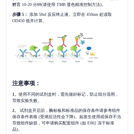
孵育 10-20 分钟(请使用 TMB 显色精准控制方法)。
步骤
5：
添加
50ul 反应终止液。立即在 450nm 处读取
OD450 值并计算。
注意事项
：
1、
使用不同的试剂盒时，需先做好标记，防止组分混用，
导致实验失败。
2、
试剂盒开启后，酶标板和标准品的保存条件请参考组件
保存条件表格
(受潮后活性会下降)。如发生使用或保存不当
导致组件缺损，可申请购买配套组件
(如 E002 冻干标准
品)。