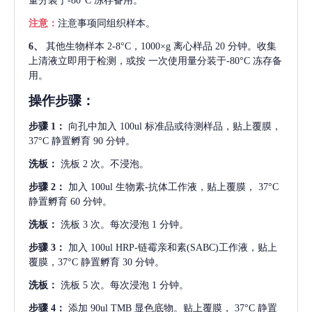
量分装于-80°C 冻存备用。
注意：
注意事项同组织样本。
6、
其他生物样本
2-8°C，1000×g 离心样品 20 分钟。收集
上清液立即用于检测，或按 一次使用量分装于-80°C 冻存备
用。
操作步骤：
步骤
1：
向孔中加入
100ul 标准品或待测样品，贴上覆膜，
37°C 静置孵育 90 分钟。
洗板：
洗板
2 次。不浸泡。
步骤
2：
加入
100ul 生物素-抗体工作液，贴上覆膜， 37°C
静置孵育 60 分钟。
洗板：
洗板
3 次。每次浸泡 1 分钟。
步骤
3：
加入
100ul HRP-链霉亲和素(SABC)工作液，贴上
覆膜，37°C 静置孵育 30 分钟。
洗板：
洗板
5 次。每次浸泡 1 分钟。
步骤
4：
添加
90ul TMB 显色底物。贴上覆膜， 37°C 静置