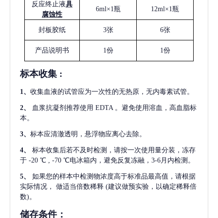
反应终止液
具
6ml×1瓶
12ml×1瓶
腐蚀性
封板胶纸
3张
6张
产品说明书
1份
1份
标本收集
:
1
、
收集血液的试管应为一次性的无热原，无内毒素试管。
2
、
血浆抗凝剂推荐使用
EDTA 。避免使用溶血，高血脂标
本。
3
、
标本应清澈透明，悬浮物应离心去除。
4
、
标本收集后若不及时检测，请按一次使用量分装，冻存
于
-20 ℃ , -70 ℃电冰箱内，避免反复冻融，3-6月内检测。
5
、
如果您的样本中检测物浓度高于标准品最高值，请根据
实际情况，
做适当倍数稀释
(建议做预实验，以确定稀释倍
数)。
储存条件：