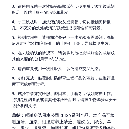
3、
请使用无菌一次性吸头吸取试剂，使用后，须旋紧试剂
瓶盖，以防止微生物污染和蒸发。
4、
手工洗板时，加洗液的吸头或滴管，切勿接触酶标板
孔。不充分的洗涤或污染容易造成假阳性和高背景。
5、
检测过程中，请提前准备好下一步实验所需试剂，洗板
后及时将试剂加入板孔，防止板孔干燥，导致检测失效。
6、
在未经确认的情况下，请勿将其他批次试剂盒的试剂或
其他来源的试剂用于本试剂盒。
7、
请勿重复使用一次性吸头，以免造成交叉污染。
8、
加样完成，贴覆膜以防孵育过程样品的蒸发，在推荐温
度下完成孵育过程。
9、
试验中请穿实验服、戴口罩、手套等，做好防护工作。
特别是检测血液或者其他体液样品时，请按生物试验室安全
防护条例执行。
总结：
感谢您选用本公司ELISA系列产品。本产品可检
测血清、血浆、细胞培养上清液、灌洗液、尿液、羊
水、腹水、脑脊液、胸腔积液、组织匀浆液等多种类型