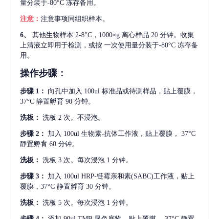
量分装于-80°C 冻存备用。
注意：
注意事项同组织样本。
6、
其他生物样本
2-8°C，1000×g 离心样品 20 分钟。收集
上清液立即用于检测，或按 一次使用量分装于-80°C 冻存备
用。
操作步骤：
步骤
1：
向孔中加入
100ul 标准品或待测样品，贴上覆膜，
37°C 静置孵育 90 分钟。
洗板：
洗板
2 次。不浸泡。
步骤
2：
加入
100ul 生物素-抗体工作液，贴上覆膜， 37°C
静置孵育 60 分钟。
洗板：
洗板
3 次。每次浸泡 1 分钟。
步骤
3：
加入
100ul HRP-链霉亲和素(SABC)工作液，贴上
覆膜，37°C 静置孵育 30 分钟。
洗板：
洗板
5 次。每次浸泡 1 分钟。
步骤
4：
添加
90ul TMB 显色底物。贴上覆膜， 37°C 静置