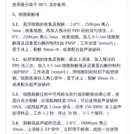
使用量分装于-80°C 冻存备用。
5、
细胞裂解液
5.1、
悬浮细胞的收集及裂解：
2-8°C，2500rpm 离心
5min，收集细胞。再加入预冷的 PBS 轻轻混匀清洗，2-
8°C，2500rpm 离心 5min，收集细胞。加入 0.5-1ml 细胞裂
解液及适量蛋白酶抑制剂(如 PMSF，工作浓度 1mmol/L)，
置于冰上，裂解 30min-1h , 或者配合超声波破碎。
5.2、
贴壁细胞的收集及裂解：吸走上清液，加入预冷的
PBS 洗三次。加入 0.5-1ml 细胞裂解液及适量蛋白酶抑制剂
(如PMSF，工作浓度 1mmol/L)，用细胞刮轻轻刮下贴壁细
胞。细胞悬液转入离心管中，置于冰上，裂解 30min-1h，
或者配合超声波破碎。
5.3、
细胞裂解过程中可用枪头吹打或间断摇动离心管，使
蛋白充分裂解
, 出现黏糊状是 DNA，可以使用超声波破碎
DNA。(或用超声波 3-5mm 探头，功率 150-300W, 冰上超声
处理样品，工作 1-2 秒，停止 30 秒， 3~5 个循环。)
5.4、
裂解或超声破碎完成，
2-8°C，10000rpm 离心
10min，上清移入 EP 管中，立即用于检测，或按一次使用