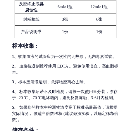
反应终止液
具
6ml×1瓶
12ml×1瓶
腐蚀性
封板胶纸
3张
6张
产品说明书
1份
1份
标本收集
:
1
、
收集血液的试管应为一次性的无热原，无内毒素试管。
2
、
血浆抗凝剂推荐使用
EDTA 。避免使用溶血，高血脂标
本。
3
、
标本应清澈透明，悬浮物应离心去除。
4
、
标本收集后若不及时检测，请按一次使用量分装，冻存
于
-20 ℃ , -70 ℃电冰箱内，避免反复冻融，3-6月内检测。
5
、
如果您的样本中检测物浓度高于标准品最高值，请根据
实际情况，
做适当倍数稀释
(建议做预实验，以确定稀释倍
数)。
储存条件：