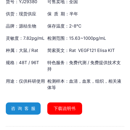
货号：YJ29380
可售卖地：全国
供货：现货供应
保 质 期：半年
品牌：源桔生物
保存温度：2-8℃
灵敏度：7.82pg/mL
检测范围：15.63~1000pg/mL
种属：大鼠 / Rat
简索英文：Rat VEGF121 Elisa KIT
规格：48T / 96T
特色服务：免费代测 / 免费提供技术支
持
用途：仅供科研使用
检测样本：血清，血浆，组织，相关液
体等
咨 询 客 服
下载说明书