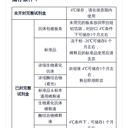
4℃保存，请在保质期内
未开封完整试剂盒
使用
未用完的板条放回带拉链
抗体包被板条
铝箔袋，封好口
4℃条件
下可储存1个月左右
冻干粉
-20℃可储存6 个
月左右，
标准品
稀释后的标准品使用后请
丢弃
浓缩生物素化
浓缩液
4℃可储存1个月左
抗体
右，
浓缩酶结合物
释后即用即弃
(避光)
已
封完整
标准品＆标本
试剂盒
通用稀释液
生物素化抗体
稀释液
酶结合物稀释
液
4℃条件下，可储存1 个月