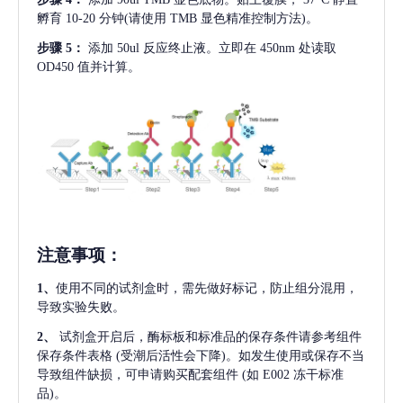
孵育 10-20 分钟(请使用 TMB 显色精准控制方法)。
步骤
5：
添加
50ul 反应终止液。立即在 450nm 处读取
OD450 值并计算。
注意事项
：
1、
使用不同的试剂盒时，需先做好标记，防止组分混用，
导致实验失败。
2、
试剂盒开启后，酶标板和标准品的保存条件请参考组件
保存条件表格
(受潮后活性会下降)。如发生使用或保存不当
导致组件缺损，可申请购买配套组件
(如 E002 冻干标准
品)。