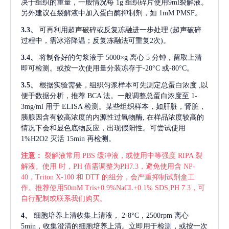
决于组织的重量，一般情况每
1g 组织碎片使用9ml裂解液。
另外建议在裂解液中加入蛋白酶抑制剂，如 1mM PMSF。
3.3、
可再利用超声破碎或反复冻融进一步处理
(超声破碎
过程中，需冰浴降温；反复冻融法可重复2次)。
3.4、
将制备好的匀浆液于
5000×g 离心 5 分钟，留取上清
即可检测。或按一次使用量分装冻存于-20°C 或-80°C。
3.5、
根据实验需要，组织匀浆样本可先测定总蛋白浓度
,以
便于数据分析，推荐 BCA 法。一般调整总蛋白浓度至 1-
3mg/ml 用于 ELISA 检测。某些组织样本，如肝脏，肾脏，
胰腺因含有较高浓度的内源性过氧物酶, 在样品浓度较高的
情况下会和显色底物反应，出现假阳性。可尝试使用
1%H2O2 灭活 15min 再检测。
注意：
裂解液常用
PBS 缓冲液，或使用中等强度 RIPA 裂
解液。使用 时，PH 值需调整为PH7.3，避免使用含 NP-
40，Triton X-100 和 DTT 的组分，会严重抑制试剂盒工
作。推荐使用50mM Tris+0.9%NaCL+0.1% SDS,PH 7.3，可
自行配制或联系我们购买。
4、
细胞培养上清收集上清液，
2-8°C，2500rpm 离心
5min，收集澄清的细胞培养上清。立即用于检测，或按一次