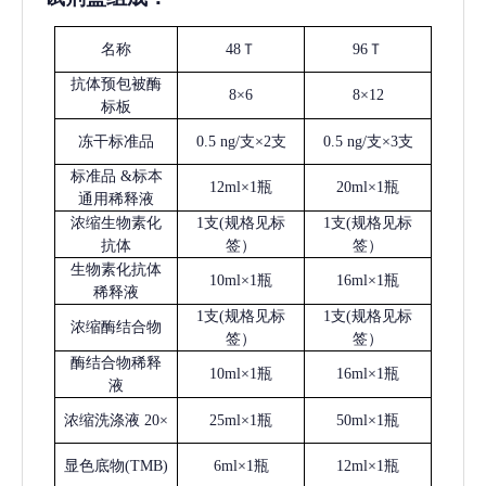
名称
48Ｔ
96Ｔ
抗体预包被酶
8×6
8×12
标板
冻干标准品
0.5 ng/支×2支
0.5 ng/支×3支
标准品
&标本
12ml×1瓶
20ml×1瓶
通用稀释液
浓缩生物素化
1支(规格见标
1支(规格见标
抗体
签）
签）
生物素化抗体
10ml×1瓶
16ml×1瓶
稀释液
1支(规格见标
1支(规格见标
浓缩酶结合物
签）
签）
酶结合物稀释
10ml×1瓶
16ml×1瓶
液
浓缩洗涤液
20×
25ml×1瓶
50ml×1瓶
显色底物
(
TMB
)
6ml×1瓶
12ml×1瓶