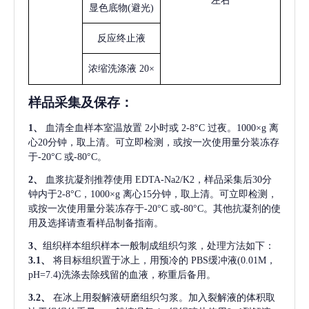
左右
显色底物
(避光)
反应终止液
浓缩洗涤液
20×
样品采集及保存
：
1、
血清全血样本室温放置
2小时或 2-8°C 过夜。1000×g 离
心20分钟，取上清。可立即检测，或按一次使用量分装冻存
于-20°C 或-80°C。
2、
血浆抗凝剂推荐使用
EDTA-Na2/K2，样品采集后30分
钟内于2-8°C，1000×g 离心15分钟，取上清。可立即检测，
或按一次使用量分装冻存于-20°C 或-80°C。其他抗凝剂的使
用及选择请查看样品制备指南。
3、
组织样本组织样本一般制成组织匀浆，处理方法如下：
3.1、
将目标组织置于冰上，用预冷的
PBS缓冲液(0.01M，
pH=7.4)洗涤去除残留的血液，称重后备用。
3.2、
在冰上用裂解液研磨组织匀浆。加入裂解液的体积取