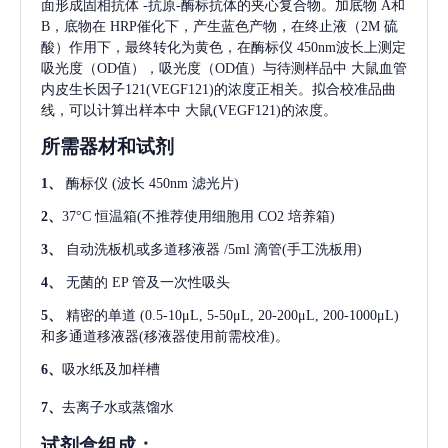
面形成固相抗体
-抗原-酶标抗体的夹心复合物。加底物 A和
B，底物在 HRP催化下，产生蓝色产物，在终止液（2M 硫
酸）作用下，最终转化为黄色，在酶标仪 450nm波长上测定
吸光度（OD值），吸光度（OD值）与待测样品中
大鼠血管
内皮生长因子121(VEGF121)
的浓度正相关。拟合校准品曲
线，可以计算出样本中
大鼠(VEGF121)
的浓度。
所需器材和试剂
1、
酶标仪
(波长 450nm 滤光片)
2、
37°C 恒温箱(不推荐使用细胞用 CO2 培养箱)
3、
自动洗板机或多道移液器
/5ml 滴管(手工洗板用)
4、
无菌的
EP 管及一次性吸头
5、
精密的单道
(0.5-10μL, 5-50μL, 20-200μL, 200-1000μL)
和多通道移液器(移液器使用前需校准)。
6、
吸水纸及加样槽
7、
去离子水或蒸馏水
试剂盒组成：