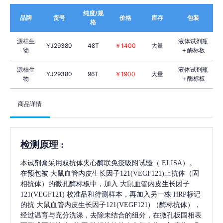
纯度/规
品牌
货号
价格
库存
包装
格
源桔生
液体试剂瓶
YJ29380
48T
￥1400
大量
物
＋酶标板
源桔生
液体试剂瓶
YJ29380
96T
￥1900
大量
物
＋酶标板
商品详情
检测原理
:
本试剂盒采用双抗体夹心酶联免疫吸附试验（
ELISA）。
在预包被
大鼠血管内皮生长因子121(VEGF121)
止抗体（固
相抗体）的微孔酶标板中，加入
大鼠血管内皮生长因子
121(VEGF121)
校准品和待测样本，再加入另一株
HRP标记
的抗
大鼠血管内皮生长因子121(VEGF121)
（酶标抗体），
经过温育与充分洗涤，去除未结合的组分，在微孔板固相表