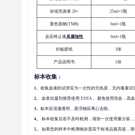
浓缩洗涤液
20×
25ml×1瓶
显色底物
(
TMB
)
6ml×1瓶
反应终止液
具腐蚀性
6ml×1瓶
封板胶纸
3张
产品说明书
1份
标本收集
:
1
、
收集血液的试管应为一次性的无热原，无内毒素试
2
、
血浆抗凝剂推荐使用
EDTA 。避免使用溶血，高
3
、
标本应清澈透明，悬浮物应离心去除。
4
、
标本收集后若不及时检测，请按一次使用量分装，
5
、
如果您的样本中检测物浓度高于标准品最高值，请