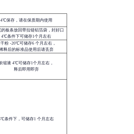
4℃保存，请在保质期内使用
完的板条放回带拉链铝箔袋，封好口
4℃条件下可储存1个月左右
冻干粉
-20℃可储存6 个月左右，
稀释后的标准品使用后请丢弃
浓缩液
4℃可储存1个月左右，
释后即用即弃
4℃条件下，可储存1 个月左右