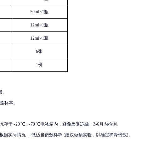
50ml×1瓶
12ml×1瓶
12ml×1瓶
6张
1份
管。
血脂标本。
冻存于
-20 ℃ , -70 ℃电冰箱内，避免反复冻融，3-6月内检测。
根据实际情况，
做适当倍数稀释
(建议做预实验，以确定稀释倍数)。