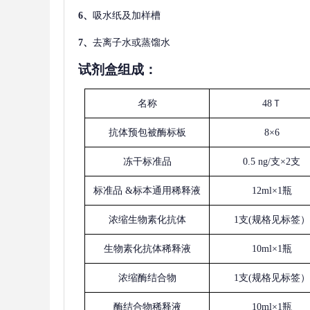
6、
吸水纸及加样槽
7、
去离子水或蒸馏水
试剂盒组成：
名称
48Ｔ
抗体预包被酶标板
8×6
冻干标准品
0.5 ng/支×2支
标准品
&标本通用稀释液
12ml×1瓶
浓缩生物素化抗体
1支(规格见标签）
生物素化抗体稀释液
10ml×1瓶
浓缩酶结合物
1支(规格见标签）
酶结合物稀释液
10ml×1瓶