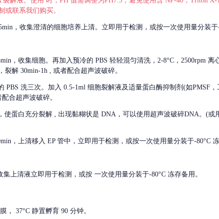
 裂解液。使用 时，PH 值需调整为PH7.3，避免使用含 NP-40，Triton
，可自行配制或联系我们购买。
m 离心 5min，收集澄清的细胞培养上清。立即用于检测，或按一次使用量分装于-
离心 5min，收集细胞。再加入预冷的 PBS 轻轻混匀清洗，2-8°C，2500rpm 
裂解 30min-1h , 或者配合超声波破碎。
的
PBS 洗三次。加入 0.5-1ml 细胞裂解液及适量蛋白酶抑制剂(如PMS
或者配合超声波破碎。
，使蛋白充分裂解
, 出现黏糊状是 DNA，可以使用超声波破碎DNA。(或用超声
 离心 10min，上清移入 EP 管中，立即用于检测，或按一次使用量分装于-80°C
 分钟。收集上清液立即用于检测，或按 一次使用量分装于-80°C 冻存备用。
， 37°C 静置孵育 90 分钟。