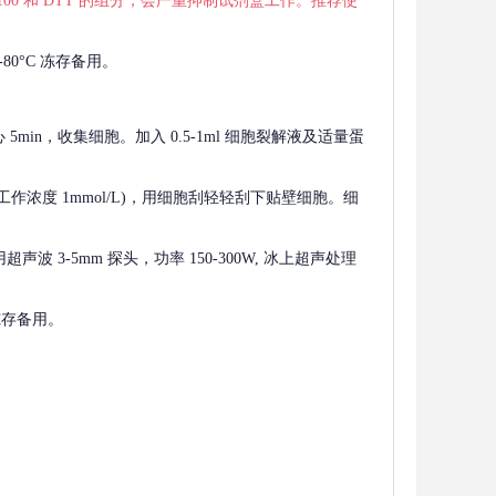
 X-100 和 DTT 的组分，会严重抑制试剂盒工作。推荐使
80°C 冻存备用。
离心 5min，收集细胞。加入 0.5-1ml 细胞裂解液及适量蛋
F，工作浓度 1mmol/L)，用细胞刮轻轻刮下贴壁细胞。细
波 3-5mm 探头，功率 150-300W, 冰上超声处理
 冻存备用。