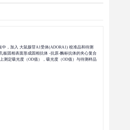
板中，加入
大鼠腺苷A1受体(ADORA1)
校准品和待测
孔板固相表面形成固相抗体
-抗原-酶标抗体的夹心复合
波长上测定吸光度（OD值），吸光度（OD值）与待测样品