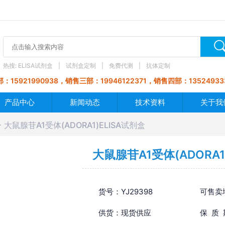
热搜:
ELISA试剂盒
试剂盒定制
免费代测
抗体定制
：15921990938，销售三部：19946122371，销售四部：13524933
产品中心
新闻动态
技术资料
关于我
大鼠腺苷A1受体(ADORA1)ELISA试剂盒
大鼠腺苷A1受体(ADORA1
货号：YJ29398
可售卖
供货：现货供应
保 质