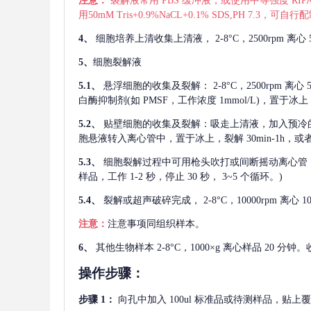
注意：
裂解液常用
PBS 缓冲液，或使用中等强度 RIPA
用50mM Tris+0.9%NaCL+0.1% SDS,PH 7.3
4、
细胞培养上清收集上清液，
2-8°C，2500rp
5、
细胞裂解液
5.1、
悬浮细胞的收集及裂解：
2-8°C，2500rpm 
白酶抑制剂(如 PMSF，工作浓度 1mmol/L)，置于冰上，
5.2、
贴壁细胞的收集及裂解：吸走上清液，加入预冷
胞悬液转入离心管中，置于冰上，裂解 30min-1h，
5.3、
细胞裂解过程中可用枪头吹打或间断摇动离心管
样品，工作 1-2 秒，停止 30 秒， 3~5 个循环。)
5.4、
裂解或超声破碎完成，
2-8°C，10000rpm
注意：
注意事项同组织样本。
6、
其他生物样本
2-8°C，1000×g 离心样品 20
操作步骤：
步骤
1：
向孔中加入
100ul 标准品或待测样品，贴上覆膜