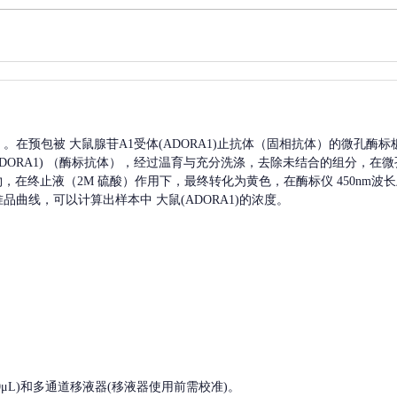
A）。在预包被
大鼠腺苷A1受体(ADORA1)
止抗体（固相抗体）的微孔酶标
ORA1)
（酶标抗体），经过温育与充分洗涤，去除未结合的组分，在微
产物，在终止液（2M 硫酸）作用下，最终转化为黄色，在酶标仪 450nm
准品曲线，可以计算出样本中
大鼠(ADORA1)
的浓度。
, 200-1000μL)和多通道移液器(移液器使用前需校准)。