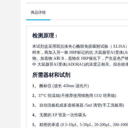
商品详情
检测原理
:
本试剂盒采用双抗体夹心酶联免疫吸附试验（
ELIS
样本，再加入另一株
HRP标记的抗
大鼠腺苷A1受体(AD
物。加底物 A和 B，底物在 HRP催化下，产生蓝色
中
大鼠腺苷A1受体(ADORA1)
的浓度正相关。拟合校
所需器材和试剂
1、
酶标仪
(波长 450nm 滤光片)
2、
37°C 恒温箱(不推荐使用细胞用 CO2 培养箱)
3、
自动洗板机或多道移液器
/5ml 滴管(手工洗板用)
4、
无菌的
EP 管及一次性吸头
5、
精密的单道
(0.5-10μL, 5-50μL, 20-200μL