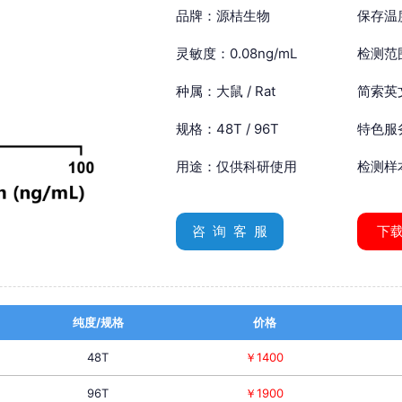
品牌：源桔生物
保存温
灵敏度：0.08ng/mL
检测范围
种属：大鼠 / Rat
简索英文：
规格：48T / 96T
特色服
用途：仅供科研使用
检测样
咨 询 客 服
下
纯度/规格
价格
48T
￥1400
96T
￥1900