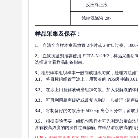
反应终止液
浓缩洗涤液
20×
样品采集及保存
：
1、
血清全血样本室温放置
2小时或 2-8°C 过夜。1
2、
血浆抗凝剂推荐使用
EDTA-Na2/K2，样品采集
选择请查看样品制备指南。
3、
组织样本组织样本一般制成组织匀浆，处理方法如
3.1、
将目标组织置于冰上，用预冷的
PBS缓冲液(0.
3.2、
在冰上用裂解液研磨组织匀浆。加入裂解液的体
3.3、
可再利用超声破碎或反复冻融进一步处理
(超声
3.4、
将制备好的匀浆液于
5000×g 离心 5 分钟，
3.5、
根据实验需要，组织匀浆样本可先测定总蛋白浓
含有较高浓度的内源性过氧物酶, 在样品浓度较高的情况下