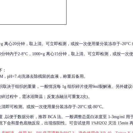
000×g 离心20分钟，取上清。可立即检测，或按一次使用量分装冻存于-20°C 或
后30分钟内于2-8°C，1000×g 离心15分钟，取上清。可立即检测，或按一次
下：
01M，pH=7.4)洗涤去除残留的血液，称重后备用。
积取决于组织的重量，一般情况每
1g 组织碎片使用9ml裂解液。另外建议
破碎过程中，需冰浴降温；反复冻融法可重复2次)。
留取上清即可检测。或按一次使用量分装冻存于-20°C 或-80°C。
度
,以便于数据分析，推荐 BCA 法。一般调整总蛋白浓度至 1-3mg/ml
会和显色底物反应，出现假阳性。可尝试使用 1%H2O2 灭活 15min 