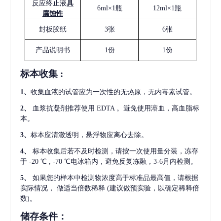
反应终止液
具
6ml×1瓶
12ml×1瓶
腐蚀性
封板胶纸
3张
6张
产品说明书
1份
1份
标本收集
:
1
、
收集血液的试管应为一次性的无热原，无内毒素试管。
2
、
血浆抗凝剂推荐使用
EDTA 。避免使用溶血，高血脂标
本。
3
、
标本应清澈透明，悬浮物应离心去除。
4
、
标本收集后若不及时检测，请按一次使用量分装，冻存
于
-20 ℃ , -70 ℃电冰箱内，避免反复冻融，3-6月内检测。
5
、
如果您的样本中检测物浓度高于标准品最高值，请根据
实际情况，
做适当倍数稀释
(建议做预实验，以确定稀释倍
数)。
储存条件：