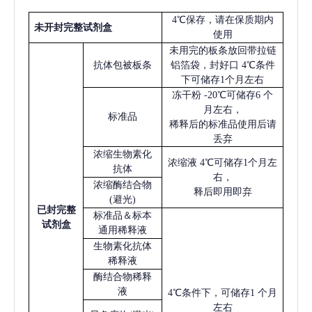
4℃保存，请在保质期内
未开封完整试剂盒
使用
未用完的板条放回带拉链
抗体包被板条
铝箔袋，封好口
4℃条件
下可储存1个月左右
冻干粉
-20℃可储存6 个
月左右，
标准品
稀释后的标准品使用后请
丢弃
浓缩生物素化
浓缩液
4℃可储存1个月左
抗体
右，
浓缩酶结合物
释后即用即弃
(避光)
已
封完整
标准品＆标本
试剂盒
通用稀释液
生物素化抗体
稀释液
酶结合物稀释
液
4℃条件下，可储存1 个月
左右