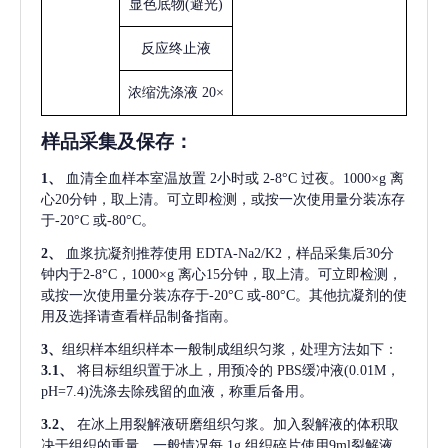
显色底物
(避光)
反应终止液
浓缩洗涤液
20×
样品采集及保存
：
1、
血清全血样本室温放置
2小时或 2-8°C 过夜。1000×g 离
心20分钟，取上清。可立即检测，或按一次使用量分装冻存
于-20°C 或-80°C。
2、
血浆抗凝剂推荐使用
EDTA-Na2/K2，样品采集后30分
钟内于2-8°C，1000×g 离心15分钟，取上清。可立即检测，
或按一次使用量分装冻存于-20°C 或-80°C。其他抗凝剂的使
用及选择请查看样品制备指南。
3、
组织样本组织样本一般制成组织匀浆，处理方法如下：
3.1、
将目标组织置于冰上，用预冷的
PBS缓冲液(0.01M，
pH=7.4)洗涤去除残留的血液，称重后备用。
3.2、
在冰上用裂解液研磨组织匀浆。加入裂解液的体积取
决于组织的重量，一般情况每
1g 组织碎片使用9ml裂解液。