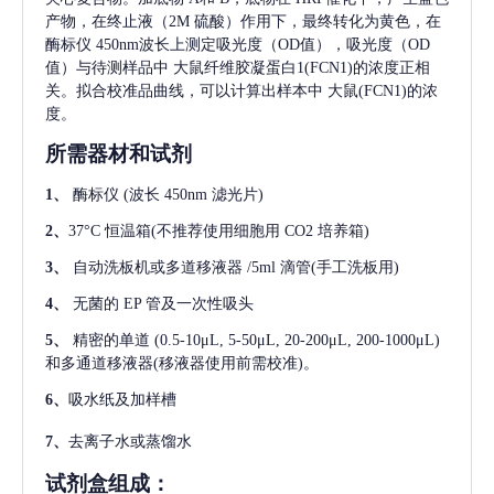
产物，在终止液（2M 硫酸）作用下，最终转化为黄色，在
酶标仪 450nm波长上测定吸光度（OD值），吸光度（OD
值）与待测样品中
大鼠纤维胶凝蛋白1(FCN1)
的浓度正相
关。拟合校准品曲线，可以计算出样本中
大鼠(FCN1)
的浓
度。
所需器材和试剂
1、
酶标仪
(波长 450nm 滤光片)
2、
37°C 恒温箱(不推荐使用细胞用 CO2 培养箱)
3、
自动洗板机或多道移液器
/5ml 滴管(手工洗板用)
4、
无菌的
EP 管及一次性吸头
5、
精密的单道
(0.5-10μL, 5-50μL, 20-200μL, 200-1000μL)
和多通道移液器(移液器使用前需校准)。
6、
吸水纸及加样槽
7、
去离子水或蒸馏水
试剂盒组成：