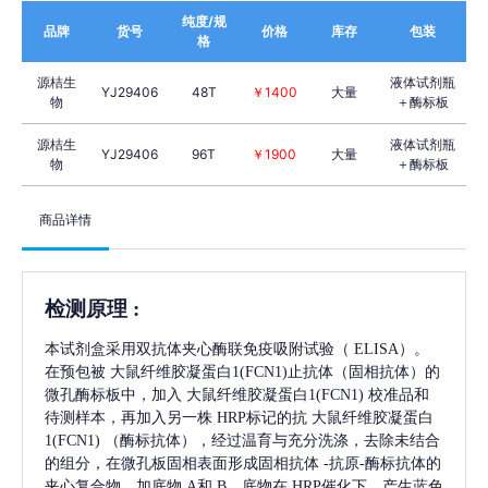
纯度/规
品牌
货号
价格
库存
包装
格
源桔生
液体试剂瓶
YJ29406
48T
￥1400
大量
物
＋酶标板
源桔生
液体试剂瓶
YJ29406
96T
￥1900
大量
物
＋酶标板
商品详情
检测原理
:
本试剂盒采用双抗体夹心酶联免疫吸附试验（
ELISA）。
在预包被
大鼠纤维胶凝蛋白1(FCN1)
止抗体（固相抗体）的
微孔酶标板中，加入
大鼠纤维胶凝蛋白1(FCN1)
校准品和
待测样本，再加入另一株
HRP标记的抗
大鼠纤维胶凝蛋白
1(FCN1)
（酶标抗体），经过温育与充分洗涤，去除未结合
的组分，在微孔板固相表面形成固相抗体
-抗原-酶标抗体的
夹心复合物。加底物 A和 B，底物在 HRP催化下，产生蓝色