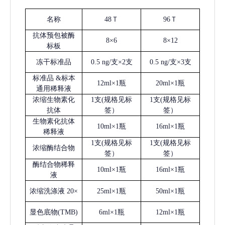
名称
48Ｔ
96Ｔ
抗体预包被酶
8×6
8×12
标板
冻干标准品
0.5 ng/支×2支
0.5 ng/支×3支
标准品
&标本
12ml×1瓶
20ml×1瓶
通用稀释液
浓缩生物素化
1支(规格见标
1支(规格见标
抗体
签）
签）
生物素化抗体
10ml×1瓶
16ml×1瓶
稀释液
1支(规格见标
1支(规格见标
浓缩酶结合物
签）
签）
酶结合物稀释
10ml×1瓶
16ml×1瓶
液
浓缩洗涤液
20×
25ml×1瓶
50ml×1瓶
显色底物
(
TMB
)
6ml×1瓶
12ml×1瓶