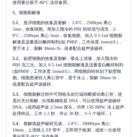
使用量分装于-80°C 冻存备用。
5、
细胞裂解液
5.1、
悬浮细胞的收集及裂解：
2-8°C，2500rpm 离心
5min，收集细胞。再加入预冷的 PBS 轻轻混匀清洗，2-
8°C，2500rpm 离心 5min，收集细胞。加入 0.5-1ml 细胞裂
解液及适量蛋白酶抑制剂(如 PMSF，工作浓度 1mmol/L)，
置于冰上，裂解 30min-1h , 或者配合超声波破碎。
5.2、
贴壁细胞的收集及裂解：吸走上清液，加入预冷的
PBS 洗三次。加入 0.5-1ml 细胞裂解液及适量蛋白酶抑制剂
(如PMSF，工作浓度 1mmol/L)，用细胞刮轻轻刮下贴壁细
胞。细胞悬液转入离心管中，置于冰上，裂解 30min-1h，
或者配合超声波破碎。
5.3、
细胞裂解过程中可用枪头吹打或间断摇动离心管，使
蛋白充分裂解
, 出现黏糊状是 DNA，可以使用超声波破碎
DNA。(或用超声波 3-5mm 探头，功率 150-300W, 冰上超声
处理样品，工作 1-2 秒，停止 30 秒， 3~5 个循环。)
5.4、
裂解或超声破碎完成，
2-8°C，10000rpm 离心
10min，上清移入 EP 管中，立即用于检测，或按一次使用
量分装于-80°C 冻存备用。