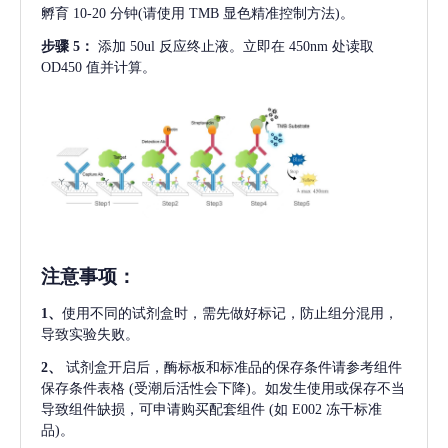
孵育 10-20 分钟(请使用 TMB 显色精准控制方法)。
步骤
5：
添加
50ul 反应终止液。立即在 450nm 处读取
OD450 值并计算。
注意事项
：
1、
使用不同的试剂盒时，需先做好标记，防止组分混用，
导致实验失败。
2、
试剂盒开启后，酶标板和标准品的保存条件请参考组件
保存条件表格
(受潮后活性会下降)。如发生使用或保存不当
导致组件缺损，可申请购买配套组件
(如 E002 冻干标准
品)。