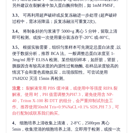
另外建议在裂解液中加入蛋白酶抑制剂，如 1mM PMSF。
3.3、
可再利用超声破碎或反复冻融进一步处理
(超声破碎
过程中，需冰浴降温；反复冻融法可重复2次)。
3.4、
将制备好的匀浆液于
5000×g 离心 5 分钟，留取上清
即可检测。或按一次使用量分装冻存于-20°C 或-80°C。
3.5、
根据实验需要，组织匀浆样本可先测定总蛋白浓度
,以
便于数据分析，推荐 BCA 法。一般调整总蛋白浓度至 1-
3mg/ml 用于 ELISA 检测。某些组织样本，如肝脏，肾脏，
胰腺因含有较高浓度的内源性过氧物酶, 在样品浓度较高的
情况下会和显色底物反应，出现假阳性。可尝试使用
1%H2O2 灭活 15min 再检测。
注意：
裂解液常用
PBS 缓冲液，或使用中等强度 RIPA 裂
解液。使用 时，PH 值需调整为PH7.3，避免使用含 NP-
40，Triton X-100 和 DTT 的组分，会严重抑制试剂盒工
作。推荐使用50mM Tris+0.9%NaCL+0.1% SDS,PH 7.3，可
自行配制或联系我们购买。
4、
细胞培养上清收集上清液，
2-8°C，2500rpm 离心
5min，收集澄清的细胞培养上清。立即用于检测，或按一次