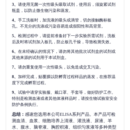
3、
请使用无菌一次性吸头吸取试剂，使用后，须旋紧试剂
瓶盖，以防止微生物污染和蒸发。
4、
手工洗板时，加洗液的吸头或滴管，切勿接触酶标板
孔。不充分的洗涤或污染容易造成假阳性和高背景。
5、
检测过程中，请提前准备好下一步实验所需试剂，洗板
后及时将试剂加入板孔，防止板孔干燥，导致检测失效。
6、
在未经确认的情况下，请勿将其他批次试剂盒的试剂或
其他来源的试剂用于本试剂盒。
7、
请勿重复使用一次性吸头，以免造成交叉污染。
8、
加样完成，贴覆膜以防孵育过程样品的蒸发，在推荐温
度下完成孵育过程。
9、
试验中请穿实验服、戴口罩、手套等，做好防护工作。
特别是检测血液或者其他体液样品时，请按生物试验室安全
防护条例执行。
总结：
感谢您选用本公司ELISA系列产品。本产品可检
测血清、血浆、细胞培养上清液、灌洗液、尿液、羊
水、腹水、脑脊液、胸腔积液、组织匀浆液等多种类型