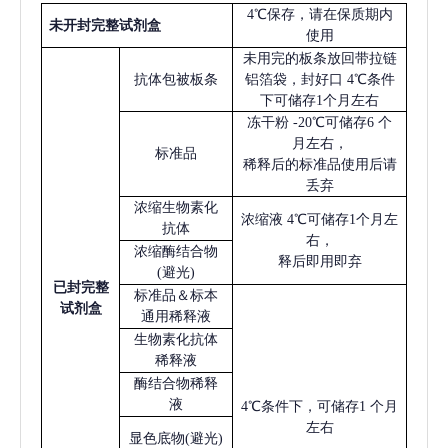
4℃保存，请在保质期内
未开封完整试剂盒
使用
未用完的板条放回带拉链
抗体包被板条
铝箔袋，封好口
4℃条件
下可储存1个月左右
冻干粉
-20℃可储存6 个
月左右，
标准品
稀释后的标准品使用后请
丢弃
浓缩生物素化
浓缩液
4℃可储存1个月左
抗体
右，
浓缩酶结合物
释后即用即弃
(避光)
已
封完整
标准品＆标本
试剂盒
通用稀释液
生物素化抗体
稀释液
酶结合物稀释
液
4℃条件下，可储存1 个月
左右
显色底物
(避光)