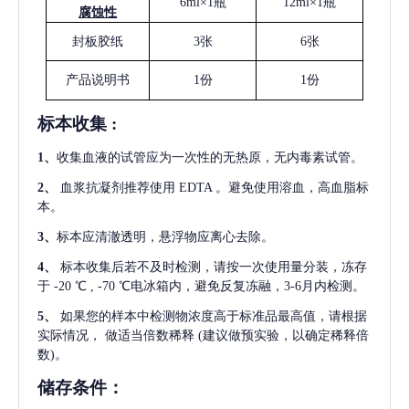
6ml×1瓶
12ml×1瓶
腐蚀性
封板胶纸
3张
6张
产品说明书
1份
1份
标本收集
:
1
、
收集血液的试管应为一次性的无热原，无内毒素试管。
2
、
血浆抗凝剂推荐使用
EDTA 。避免使用溶血，高血脂标
本。
3
、
标本应清澈透明，悬浮物应离心去除。
4
、
标本收集后若不及时检测，请按一次使用量分装，冻存
于
-20 ℃ , -70 ℃电冰箱内，避免反复冻融，3-6月内检测。
5
、
如果您的样本中检测物浓度高于标准品最高值，请根据
实际情况，
做适当倍数稀释
(建议做预实验，以确定稀释倍
数)。
储存条件：