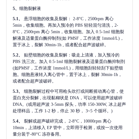
5、
细胞裂解液
5.1、
悬浮细胞的收集及裂解：
2-8°C，2500rpm 离心
5min，收集细胞。再加入预冷的 PBS 轻轻混匀清洗，2-
8°C，2500rpm 离心 5min，收集细胞。加入 0.5-1ml 细胞裂
解液及适量蛋白酶抑制剂(如 PMSF，工作浓度 1mmol/L)，
置于冰上，裂解 30min-1h , 或者配合超声波破碎。
5.2、
贴壁细胞的收集及裂解：吸走上清液，加入预冷的
PBS 洗三次。加入 0.5-1ml 细胞裂解液及适量蛋白酶抑制剂
(如PMSF，工作浓度 1mmol/L)，用细胞刮轻轻刮下贴壁细
胞。细胞悬液转入离心管中，置于冰上，裂解 30min-1h，
或者配合超声波破碎。
5.3、
细胞裂解过程中可用枪头吹打或间断摇动离心管，使
蛋白充分裂解
, 出现黏糊状是 DNA，可以使用超声波破碎
DNA。(或用超声波 3-5mm 探头，功率 150-300W, 冰上超声
处理样品，工作 1-2 秒，停止 30 秒， 3~5 个循环。)
5.4、
裂解或超声破碎完成，
2-8°C，10000rpm 离心
10min，上清移入 EP 管中，立即用于检测，或按一次使用
量分装于-80°C 冻存备用。