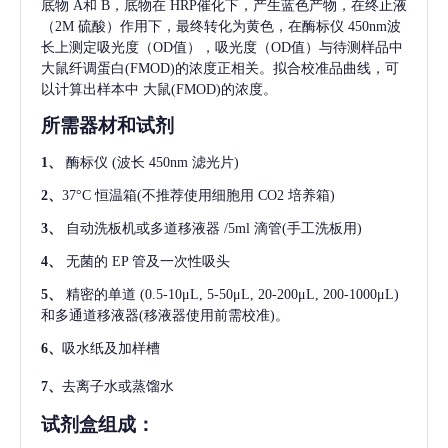
底物 A和 B，底物在 HRP催化下，产生蓝色产物，在终止液
（2M 硫酸）作用下，最终转化为黄色，在酶标仪 450nm波
长上测定吸光度（OD值），吸光度（OD值）与待测样品中
大鼠纤调蛋白(FMOD)
的浓度正相关。拟合校准品曲线，可
以计算出样本中
大鼠(FMOD)
的浓度。
所需器材和试剂
1、
酶标仪
(波长 450nm 滤光片)
2、
37°C 恒温箱(不推荐使用细胞用 CO2 培养箱)
3、
自动洗板机或多道移液器
/5ml 滴管(手工洗板用)
4、
无菌的
EP 管及一次性吸头
5、
精密的单道
(0.5-10μL, 5-50μL, 20-200μL, 200-1000μL)
和多通道移液器(移液器使用前需校准)。
6、
吸水纸及加样槽
7、
去离子水或蒸馏水
试剂盒组成：