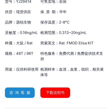
货号：YJ29414
可售卖地：全国
供货：现货供应
保 质 期：半年
品牌：源桔生物
保存温度：2-8℃
灵敏度：0.16ng/mL
检测范围：0.313~20ng/mL
种属：大鼠 / Rat
简索英文：Rat FMOD Elisa KIT
规格：48T / 96T
特色服务：免费代测 / 免费提供技术支
持
用途：仅供科研使用
检测样本：血清，血浆，组织，相关液
体等
咨 询 客 服
下载说明书