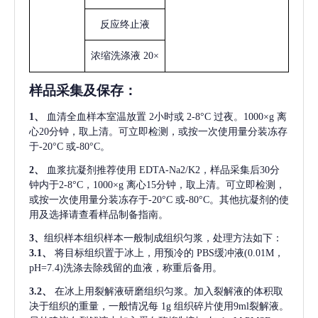
反应终止液
浓缩洗涤液
20×
样品采集及保存
：
1、
血清全血样本室温放置
2小时或 2-8°C 过夜。1000×g 离
心20分钟，取上清。可立即检测，或按一次使用量分装冻存
于-20°C 或-80°C。
2、
血浆抗凝剂推荐使用
EDTA-Na2/K2，样品采集后30分
钟内于2-8°C，1000×g 离心15分钟，取上清。可立即检测，
或按一次使用量分装冻存于-20°C 或-80°C。其他抗凝剂的使
用及选择请查看样品制备指南。
3、
组织样本组织样本一般制成组织匀浆，处理方法如下：
3.1、
将目标组织置于冰上，用预冷的
PBS缓冲液(0.01M，
pH=7.4)洗涤去除残留的血液，称重后备用。
3.2、
在冰上用裂解液研磨组织匀浆。加入裂解液的体积取
决于组织的重量，一般情况每
1g 组织碎片使用9ml裂解液。