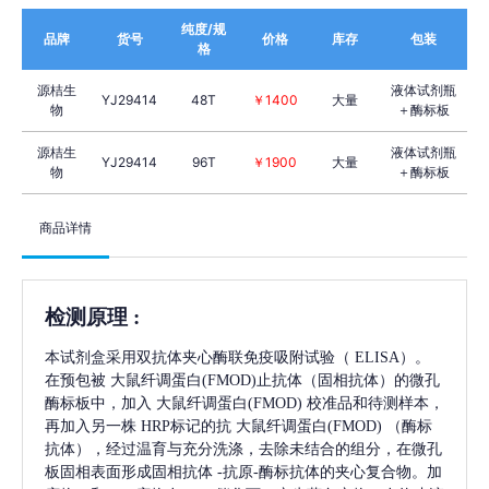
纯度/规
品牌
货号
价格
库存
包装
格
源桔生
液体试剂瓶
YJ29414
48T
￥1400
大量
物
＋酶标板
源桔生
液体试剂瓶
YJ29414
96T
￥1900
大量
物
＋酶标板
商品详情
检测原理
:
本试剂盒采用双抗体夹心酶联免疫吸附试验（
ELISA）。
在预包被
大鼠纤调蛋白(FMOD)
止抗体（固相抗体）的微孔
酶标板中，加入
大鼠纤调蛋白(FMOD)
校准品和待测样本，
再加入另一株
HRP标记的抗
大鼠纤调蛋白(FMOD)
（酶标
抗体），经过温育与充分洗涤，去除未结合的组分，在微孔
板固相表面形成固相抗体
-抗原-酶标抗体的夹心复合物。加