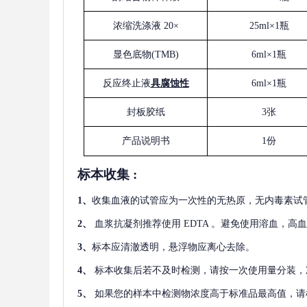
浓缩洗涤液
20×
25ml×1瓶
显色底物
(
TMB
)
6ml×1瓶
反应终止液
具腐蚀性
6ml×1瓶
封板胶纸
3张
产品说明书
1份
标本收集
:
1
、
收集血液的试管应为一次性的无热原，无内毒素试
2
、
血浆抗凝剂推荐使用
EDTA 。避免使用溶血，高
3
、
标本应清澈透明，悬浮物应离心去除。
4
、
标本收集后若不及时检测，请按一次使用量分装，
5
、
如果您的样本中检测物浓度高于标准品最高值，请