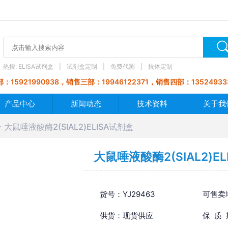
热搜:
ELISA试剂盒
试剂盒定制
免费代测
抗体定制
：15921990938，销售三部：19946122371，销售四部：13524933
产品中心
新闻动态
技术资料
关于我
大鼠唾液酸酶2(SIAL2)ELISA试剂盒
大鼠唾液酸酶2(SIAL2)E
货号：YJ29463
可售卖
供货：现货供应
保 质