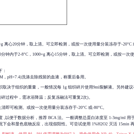
000×g 离心20分钟，取上清。可立即检测，或按一次使用量分装冻存于-20°C 或
后30分钟内于2-8°C，1000×g 离心15分钟，取上清。可立即检测，或按一次
下：
01M，pH=7.4)洗涤去除残留的血液，称重后备用。
积取决于组织的重量，一般情况每
1g 组织碎片使用9ml裂解液。另外建议
破碎过程中，需冰浴降温；反复冻融法可重复2次)。
留取上清即可检测。或按一次使用量分装冻存于-20°C 或-80°C。
度
,以便于数据分析，推荐 BCA 法。一般调整总蛋白浓度至 1-3mg/ml
会和显色底物反应，出现假阳性。可尝试使用 1%H2O2 灭活 15min 