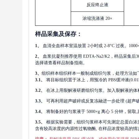
反应终止液
浓缩洗涤液
20×
样品采集及保存
：
1、
血清全血样本室温放置
2小时或 2-8°C 过夜。1
2、
血浆抗凝剂推荐使用
EDTA-Na2/K2，样品采集
选择请查看样品制备指南。
3、
组织样本组织样本一般制成组织匀浆，处理方法如
3.1、
将目标组织置于冰上，用预冷的
PBS缓冲液(0.
3.2、
在冰上用裂解液研磨组织匀浆。加入裂解液的体
3.3、
可再利用超声破碎或反复冻融进一步处理
(超声
3.4、
将制备好的匀浆液于
5000×g 离心 5 分钟，
3.5、
根据实验需要，组织匀浆样本可先测定总蛋白浓
含有较高浓度的内源性过氧物酶, 在样品浓度较高的情况下