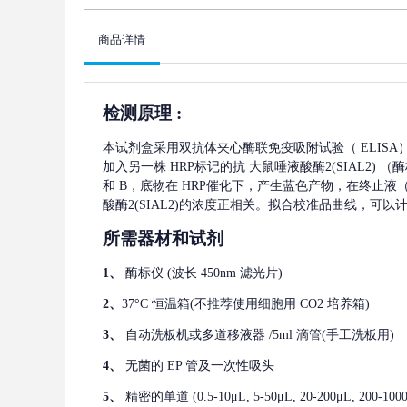
商品详情
检测原理
:
本试剂盒采用双抗体夹心酶联免疫吸附试验（
ELIS
加入另一株
HRP标记的抗
大鼠唾液酸酶2(SIAL2)
（酶
和 B，底物在 HRP催化下，产生蓝色产物，在终止液
酸酶2(SIAL2)
的浓度正相关。拟合校准品曲线，可以
所需器材和试剂
1、
酶标仪
(波长 450nm 滤光片)
2、
37°C 恒温箱(不推荐使用细胞用 CO2 培养箱)
3、
自动洗板机或多道移液器
/5ml 滴管(手工洗板用)
4、
无菌的
EP 管及一次性吸头
5、
精密的单道
(0.5-10μL, 5-50μL, 20-200μL