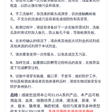
3、
请使用无菌一次性吸头吸取试剂，使用后，须旋紧试剂
瓶盖，以防止微生物污染和蒸发。
4、
手工洗板时，加洗液的吸头或滴管，切勿接触酶标板
孔。不充分的洗涤或污染容易造成假阳性和高背景。
5、
检测过程中，请提前准备好下一步实验所需试剂，洗板
后及时将试剂加入板孔，防止板孔干燥，导致检测失效。
6、
在未经确认的情况下，请勿将其他批次试剂盒的试剂或
其他来源的试剂用于本试剂盒。
7、
请勿重复使用一次性吸头，以免造成交叉污染。
8、
加样完成，贴覆膜以防孵育过程样品的蒸发，在推荐温
度下完成孵育过程。
9、
试验中请穿实验服、戴口罩、手套等，做好防护工作。
特别是检测血液或者其他体液样品时，请按生物试验室安全
防护条例执行。
总结：
感谢您选用本公司ELISA系列产品。本产品可检
测血清、血浆、细胞培养上清液、灌洗液、尿液、羊
水、腹水、脑脊液、胸腔积液、组织匀浆液等多种类型
样本大鼠(CPN2)浓度，
具体适用样本请咨询本商铺
。