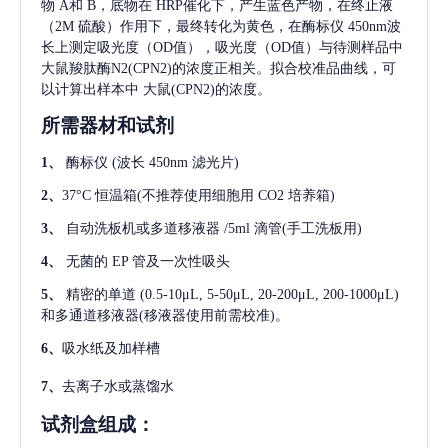
物 A和 B，底物在 HRP催化下，产生蓝色产物，在终止液
（2M 硫酸）作用下，最终转化为黄色，在酶标仪 450nm波
长上测定吸光度（OD值），吸光度（OD值）与待测样品中
大鼠羧肽酶N2(CPN2)
的浓度正相关。拟合校准品曲线，可
以计算出样本中
大鼠(CPN2)
的浓度。
所需器材和试剂
1、
酶标仪
(波长 450nm 滤光片)
2、
37°C 恒温箱(不推荐使用细胞用 CO2 培养箱)
3、
自动洗板机或多道移液器
/5ml 滴管(手工洗板用)
4、
无菌的
EP 管及一次性吸头
5、
精密的单道
(0.5-10μL, 5-50μL, 20-200μL, 200-1000μL)
和多通道移液器(移液器使用前需校准)。
6、
吸水纸及加样槽
7、
去离子水或蒸馏水
试剂盒组成：