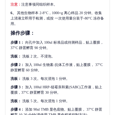
注意：
注意事项同组织样本。
6、
其他生物样本
2-8°C，1000×g 离心样品 20 分钟。收集
上清液立即用于检测，或按 一次使用量分装于-80°C 冻存备
用。
操作步骤：
步骤
1：
向孔中加入
100ul 标准品或待测样品，贴上覆膜，
37°C 静置孵育 90 分钟。
洗板：
洗板
2 次。不浸泡。
步骤
2：
加入
100ul 生物素-抗体工作液，贴上覆膜， 37°C
静置孵育 60 分钟。
洗板：
洗板
3 次。每次浸泡 1 分钟。
步骤
3：
加入
100ul HRP-链霉亲和素(SABC)工作液，贴上
覆膜，37°C 静置孵育 30 分钟。
洗板：
洗板
5 次。每次浸泡 1 分钟。
步骤
4：
添加
90ul TMB 显色底物。贴上覆膜， 37°C 静置
孵育 10-20 分钟(请使用 TMB 显色精准控制方法)。