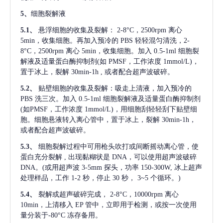
5、
细胞裂解液
5.1、
悬浮细胞的收集及裂解：
2-8°C，2500rpm 离心
5min，收集细胞。再加入预冷的 PBS 轻轻混匀清洗，2-
8°C，2500rpm 离心 5min，收集细胞。加入 0.5-1ml 细胞裂
解液及适量蛋白酶抑制剂(如 PMSF，工作浓度 1mmol/L)，
置于冰上，裂解 30min-1h , 或者配合超声波破碎。
5.2、
贴壁细胞的收集及裂解：吸走上清液，加入预冷的
PBS 洗三次。加入 0.5-1ml 细胞裂解液及适量蛋白酶抑制剂
(如PMSF，工作浓度 1mmol/L)，用细胞刮轻轻刮下贴壁细
胞。细胞悬液转入离心管中，置于冰上，裂解 30min-1h，
或者配合超声波破碎。
5.3、
细胞裂解过程中可用枪头吹打或间断摇动离心管，使
蛋白充分裂解
, 出现黏糊状是 DNA，可以使用超声波破碎
DNA。(或用超声波 3-5mm 探头，功率 150-300W, 冰上超声
处理样品，工作 1-2 秒，停止 30 秒， 3~5 个循环。)
5.4、
裂解或超声破碎完成，
2-8°C，10000rpm 离心
10min，上清移入 EP 管中，立即用于检测，或按一次使用
量分装于-80°C 冻存备用。