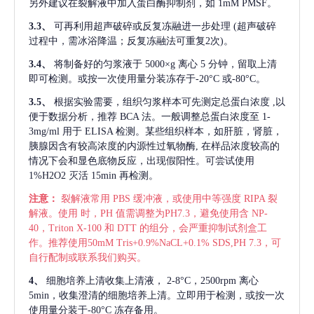
另外建议在裂解液中加入蛋白酶抑制剂，如 1mM PMSF。
3.3、
可再利用超声破碎或反复冻融进一步处理
(超声破碎
过程中，需冰浴降温；反复冻融法可重复2次)。
3.4、
将制备好的匀浆液于
5000×g 离心 5 分钟，留取上清
即可检测。或按一次使用量分装冻存于-20°C 或-80°C。
3.5、
根据实验需要，组织匀浆样本可先测定总蛋白浓度
,以
便于数据分析，推荐 BCA 法。一般调整总蛋白浓度至 1-
3mg/ml 用于 ELISA 检测。某些组织样本，如肝脏，肾脏，
胰腺因含有较高浓度的内源性过氧物酶, 在样品浓度较高的
情况下会和显色底物反应，出现假阳性。可尝试使用
1%H2O2 灭活 15min 再检测。
注意：
裂解液常用
PBS 缓冲液，或使用中等强度 RIPA 裂
解液。使用 时，PH 值需调整为PH7.3，避免使用含 NP-
40，Triton X-100 和 DTT 的组分，会严重抑制试剂盒工
作。推荐使用50mM Tris+0.9%NaCL+0.1% SDS,PH 7.3，可
自行配制或联系我们购买。
4、
细胞培养上清收集上清液，
2-8°C，2500rpm 离心
5min，收集澄清的细胞培养上清。立即用于检测，或按一次
使用量分装于-80°C 冻存备用。