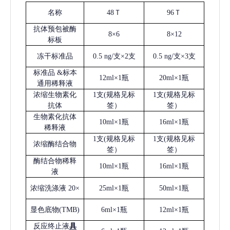
名称
48Ｔ
96Ｔ
抗体预包被酶
8×6
8×12
标板
冻干标准品
0.5 ng/支×2支
0.5 ng/支×3支
标准品
&标本
12ml×1瓶
20ml×1瓶
通用稀释液
浓缩生物素化
1支(规格见标
1支(规格见标
抗体
签）
签）
生物素化抗体
10ml×1瓶
16ml×1瓶
稀释液
1支(规格见标
1支(规格见标
浓缩酶结合物
签）
签）
酶结合物稀释
10ml×1瓶
16ml×1瓶
液
浓缩洗涤液
20×
25ml×1瓶
50ml×1瓶
显色底物
(
TMB
)
6ml×1瓶
12ml×1瓶
反应终止液
具