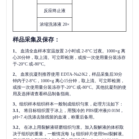
反应终止液
浓缩洗涤液
20×
样品采集及保存
：
1、
血清全血样本室温放置
2小时或 2-8°C 过夜。1000×g 离
心20分钟，取上清。可立即检测，或按一次使用量分装冻存
于-20°C 或-80°C。
2、
血浆抗凝剂推荐使用
EDTA-Na2/K2，样品采集后30分
钟内于2-8°C，1000×g 离心15分钟，取上清。可立即检测，
或按一次使用量分装冻存于-20°C 或-80°C。其他抗凝剂的使
用及选择请查看样品制备指南。
3、
组织样本组织样本一般制成组织匀浆，处理方法如下：
3.1、
将目标组织置于冰上，用预冷的
PBS缓冲液(0.01M，
pH=7.4)洗涤去除残留的血液，称重后备用。
3.2、
在冰上用裂解液研磨组织匀浆。加入裂解液的体积取
决于组织的重量，一般情况每
1g 组织碎片使用9ml裂解液。