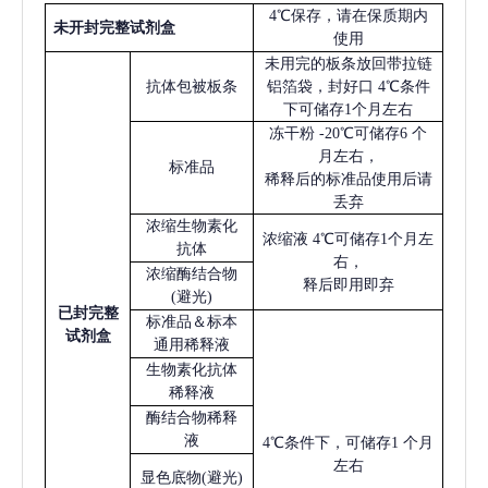
4℃保存，请在保质期内
未开封完整试剂盒
使用
未用完的板条放回带拉链
抗体包被板条
铝箔袋，封好口
4℃条件
下可储存1个月左右
冻干粉
-20℃可储存6 个
月左右，
标准品
稀释后的标准品使用后请
丢弃
浓缩生物素化
浓缩液
4℃可储存1个月左
抗体
右，
浓缩酶结合物
释后即用即弃
(避光)
已
封完整
标准品＆标本
试剂盒
通用稀释液
生物素化抗体
稀释液
酶结合物稀释
液
4℃条件下，可储存1 个月
左右
显色底物
(避光)