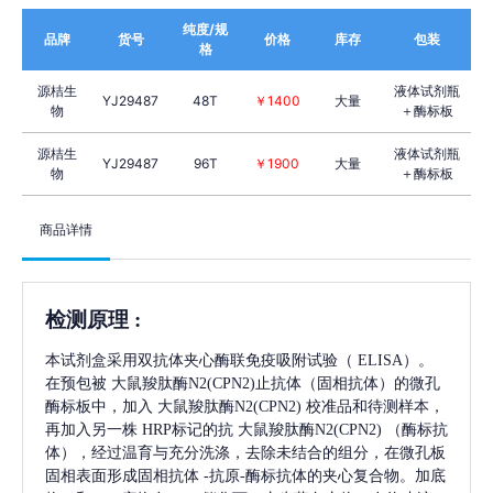
纯度/规
品牌
货号
价格
库存
包装
格
源桔生
液体试剂瓶
YJ29487
48T
￥1400
大量
物
＋酶标板
源桔生
液体试剂瓶
YJ29487
96T
￥1900
大量
物
＋酶标板
商品详情
检测原理
:
本试剂盒采用双抗体夹心酶联免疫吸附试验（
ELISA）。
在预包被
大鼠羧肽酶N2(CPN2)
止抗体（固相抗体）的微孔
酶标板中，加入
大鼠羧肽酶N2(CPN2)
校准品和待测样本，
再加入另一株
HRP标记的抗
大鼠羧肽酶N2(CPN2)
（酶标抗
体），经过温育与充分洗涤，去除未结合的组分，在微孔板
固相表面形成固相抗体
-抗原-酶标抗体的夹心复合物。加底