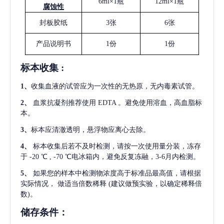
6ml×1瓶
12ml×1瓶
腐蚀性
封板胶纸
3张
6张
产品说明书
1份
1份
标本收集
:
1
、
收集血液的试管应为一次性的无热原，无内毒素试管。
2
、
血浆抗凝剂推荐使用
EDTA 。避免使用溶血，高血脂标
本。
3
、
标本应清澈透明，悬浮物应离心去除。
4
、
标本收集后若不及时检测，请按一次使用量分装，冻存
于
-20 ℃ , -70 ℃电冰箱内，避免反复冻融，3-6月内检测。
5
、
如果您的样本中检测物浓度高于标准品最高值，请根据
实际情况，
做适当倍数稀释
(建议做预实验，以确定稀释倍
数)。
储存条件：