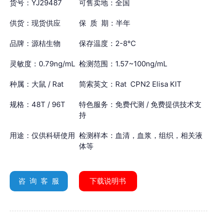
货号：YJ29487
可售卖地：全国
供货：现货供应
保 质 期：半年
品牌：源桔生物
保存温度：2-8℃
灵敏度：0.79ng/mL
检测范围：1.57~100ng/mL
种属：大鼠 / Rat
简索英文：Rat CPN2 Elisa KIT
规格：48T / 96T
特色服务：免费代测 / 免费提供技术支
持
用途：仅供科研使用
检测样本：血清，血浆，组织，相关液
体等
咨 询 客 服
下载说明书