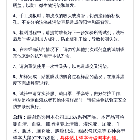
瓶盖，以防止微生物污染和蒸发。
4、
手工洗板时，加洗液的吸头或滴管，切勿接触酶标板
孔。不充分的洗涤或污染容易造成假阳性和高背景。
5、
检测过程中，请提前准备好下一步实验所需试剂，洗板
后及时将试剂加入板孔，防止板孔干燥，导致检测失效。
6、
在未经确认的情况下，请勿将其他批次试剂盒的试剂或
其他来源的试剂用于本试剂盒。
7、
请勿重复使用一次性吸头，以免造成交叉污染。
8、
加样完成，贴覆膜以防孵育过程样品的蒸发，在推荐温
度下完成孵育过程。
9、
试验中请穿实验服、戴口罩、手套等，做好防护工作。
特别是检测血液或者其他体液样品时，请按生物试验室安全
防护条例执行。
总结：
感谢您选用本公司ELISA系列产品。本产品可检
测血清、血浆、细胞培养上清液、灌洗液、尿液、羊
水、腹水、脑脊液、胸腔积液、组织匀浆液等多种类型
样本大鼠(CPB1)浓度，
具体适用样本请咨询本商铺
。