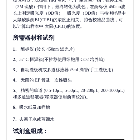
物 A和 B，底物在 HRP催化下，产生蓝色产物，在终止液
（2M 硫酸）作用下，最终转化为黄色，在酶标仪 450nm波
长上测定吸光度（OD值），吸光度（OD值）与待测样品中
大鼠羧肽酶B1(CPB1)
的浓度正相关。拟合校准品曲线，可
以计算出样本中
大鼠(CPB1)
的浓度。
所需器材和试剂
1、
酶标仪
(波长 450nm 滤光片)
2、
37°C 恒温箱(不推荐使用细胞用 CO2 培养箱)
3、
自动洗板机或多道移液器
/5ml 滴管(手工洗板用)
4、
无菌的
EP 管及一次性吸头
5、
精密的单道
(0.5-10μL, 5-50μL, 20-200μL, 200-1000μL)
和多通道移液器(移液器使用前需校准)。
6、
吸水纸及加样槽
7、
去离子水或蒸馏水
试剂盒组成：