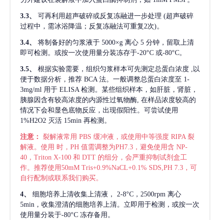
3.3、
可再利用超声破碎或反复冻融进一步处理
(超声破碎
过程中，需冰浴降温；反复冻融法可重复2次)。
3.4、
将制备好的匀浆液于
5000×g 离心 5 分钟，留取上清
即可检测。或按一次使用量分装冻存于-20°C 或-80°C。
3.5、
根据实验需要，组织匀浆样本可先测定总蛋白浓度
,以
便于数据分析，推荐 BCA 法。一般调整总蛋白浓度至 1-
3mg/ml 用于 ELISA 检测。某些组织样本，如肝脏，肾脏，
胰腺因含有较高浓度的内源性过氧物酶, 在样品浓度较高的
情况下会和显色底物反应，出现假阳性。可尝试使用
1%H2O2 灭活 15min 再检测。
注意：
裂解液常用
PBS 缓冲液，或使用中等强度 RIPA 裂
解液。使用 时，PH 值需调整为PH7.3，避免使用含 NP-
40，Triton X-100 和 DTT 的组分，会严重抑制试剂盒工
作。推荐使用50mM Tris+0.9%NaCL+0.1% SDS,PH 7.3，可
自行配制或联系我们购买。
4、
细胞培养上清收集上清液，
2-8°C，2500rpm 离心
5min，收集澄清的细胞培养上清。立即用于检测，或按一次
使用量分装于-80°C 冻存备用。