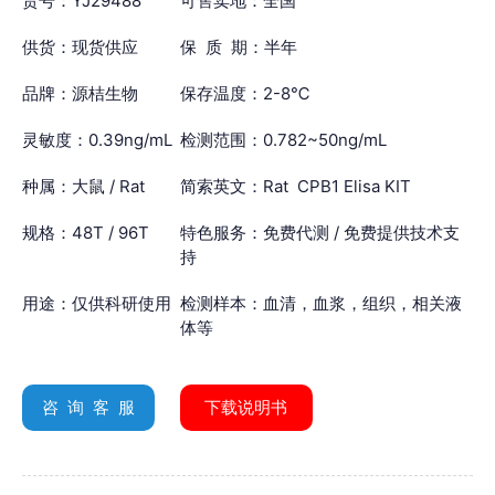
货号：YJ29488
可售卖地：全国
供货：现货供应
保 质 期：半年
品牌：源桔生物
保存温度：2-8℃
灵敏度：0.39ng/mL
检测范围：0.782~50ng/mL
种属：大鼠 / Rat
简索英文：Rat CPB1 Elisa KIT
规格：48T / 96T
特色服务：免费代测 / 免费提供技术支
持
用途：仅供科研使用
检测样本：血清，血浆，组织，相关液
体等
咨 询 客 服
下载说明书