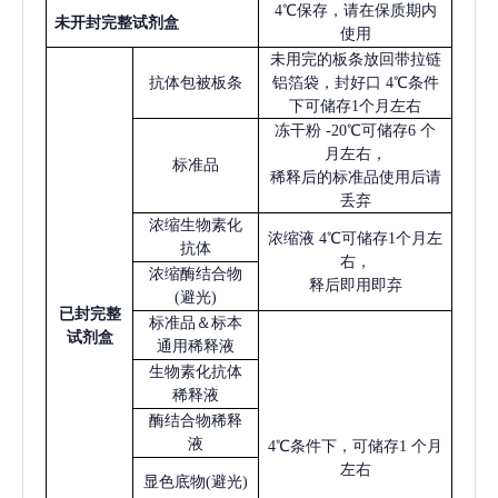
4℃保存，请在保质期内
未开封完整试剂盒
使用
未用完的板条放回带拉链
抗体包被板条
铝箔袋，封好口
4℃条件
下可储存1个月左右
冻干粉
-20℃可储存6 个
月左右，
标准品
稀释后的标准品使用后请
丢弃
浓缩生物素化
浓缩液
4℃可储存1个月左
抗体
右，
浓缩酶结合物
释后即用即弃
(避光)
已
封完整
标准品＆标本
试剂盒
通用稀释液
生物素化抗体
稀释液
酶结合物稀释
液
4℃条件下，可储存1 个月
左右
显色底物
(避光)