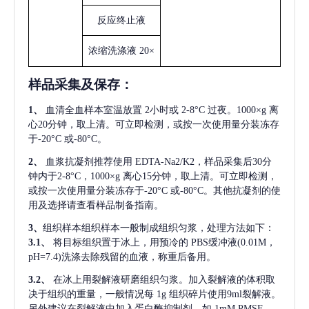
反应终止液
浓缩洗涤液
20×
样品采集及保存
：
1、
血清全血样本室温放置
2小时或 2-8°C 过夜。1000×g 离
心20分钟，取上清。可立即检测，或按一次使用量分装冻存
于-20°C 或-80°C。
2、
血浆抗凝剂推荐使用
EDTA-Na2/K2，样品采集后30分
钟内于2-8°C，1000×g 离心15分钟，取上清。可立即检测，
或按一次使用量分装冻存于-20°C 或-80°C。其他抗凝剂的使
用及选择请查看样品制备指南。
3、
组织样本组织样本一般制成组织匀浆，处理方法如下：
3.1、
将目标组织置于冰上，用预冷的
PBS缓冲液(0.01M，
pH=7.4)洗涤去除残留的血液，称重后备用。
3.2、
在冰上用裂解液研磨组织匀浆。加入裂解液的体积取
决于组织的重量，一般情况每
1g 组织碎片使用9ml裂解液。
另外建议在裂解液中加入蛋白酶抑制剂，如 1mM PMSF。