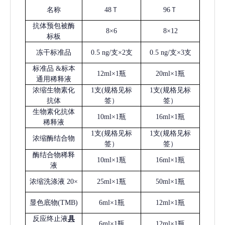
名称
48Ｔ
96Ｔ
抗体预包被酶
8×6
8×12
标板
冻干标准品
0.5 ng/支×2支
0.5 ng/支×3支
标准品
&标本
12ml×1瓶
20ml×1瓶
通用稀释液
浓缩生物素化
1支(规格见标
1支(规格见标
抗体
签）
签）
生物素化抗体
10ml×1瓶
16ml×1瓶
稀释液
1支(规格见标
1支(规格见标
浓缩酶结合物
签）
签）
酶结合物稀释
10ml×1瓶
16ml×1瓶
液
浓缩洗涤液
20×
25ml×1瓶
50ml×1瓶
显色底物
(
TMB
)
6ml×1瓶
12ml×1瓶
反应终止液
具
6ml×1瓶
12ml×1瓶