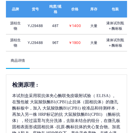
纯度/规
品牌
货号
价格
库存
包装
格
源桔生
液体试剂瓶
YJ29488
48T
￥1400
大量
物
＋酶标板
源桔生
液体试剂瓶
YJ29488
96T
￥1900
大量
物
＋酶标板
商品详情
检测原理
:
本试剂盒采用双抗体夹心酶联免疫吸附试验（
ELISA）。
在预包被
大鼠羧肽酶B1(CPB1)
止抗体（固相抗体）的微孔
酶标板中，加入
大鼠羧肽酶B1(CPB1)
校准品和待测样本，
再加入另一株
HRP标记的抗
大鼠羧肽酶B1(CPB1)
（酶标抗
体），经过温育与充分洗涤，去除未结合的组分，在微孔板
固相表面形成固相抗体
-抗原-酶标抗体的夹心复合物。加底