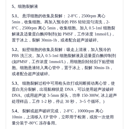
5、
细胞裂解液
5.1、
悬浮细胞的收集及裂解：
2-8°C，2500rpm 离心
5min，收集细胞。再加入预冷的 PBS 轻轻混匀清洗，2-
8°C，2500rpm 离心 5min，收集细胞。加入 0.5-1ml 细胞裂
解液及适量蛋白酶抑制剂(如 PMSF，工作浓度 1mmol/L)，
置于冰上，裂解 30min-1h , 或者配合超声波破碎。
5.2、
贴壁细胞的收集及裂解：吸走上清液，加入预冷的
PBS 洗三次。加入 0.5-1ml 细胞裂解液及适量蛋白酶抑制剂
(如PMSF，工作浓度 1mmol/L)，用细胞刮轻轻刮下贴壁细
胞。细胞悬液转入离心管中，置于冰上，裂解 30min-1h，
或者配合超声波破碎。
5.3、
细胞裂解过程中可用枪头吹打或间断摇动离心管，使
蛋白充分裂解
, 出现黏糊状是 DNA，可以使用超声波破碎
DNA。(或用超声波 3-5mm 探头，功率 150-300W, 冰上超声
处理样品，工作 1-2 秒，停止 30 秒， 3~5 个循环。)
5.4、
裂解或超声破碎完成，
2-8°C，10000rpm 离心
10min，上清移入 EP 管中，立即用于检测，或按一次使用
量分装于-80°C 冻存备用。