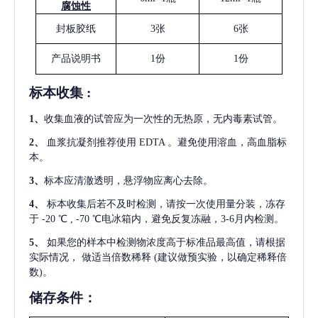
腐蚀性
封板胶纸
3张
6张
产品说明书
1份
1份
标本收集
:
1
、
收集血液的试管应为一次性的无热原，无内毒素试管。
2
、
血浆抗凝剂推荐使用
EDTA 。避免使用溶血，高血脂标
本。
3
、
标本应清澈透明，悬浮物应离心去除。
4
、
标本收集后若不及时检测，请按一次使用量分装，冻存
于
-20 ℃ , -70 ℃电冰箱内，避免反复冻融，3-6月内检测。
5
、
如果您的样本中检测物浓度高于标准品最高值，请根据
实际情况，
做适当倍数稀释
(建议做预实验，以确定稀释倍
数)。
储存条件：