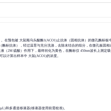
A）。在预包被
大鼠顺乌头酸酶1(ACO1)
止抗体（固相抗体）的微孔酶标板
（酶标抗体），经过温育与充分洗涤，去除未结合的组分，在微孔板固相
终止液（2M 硫酸）作用下，最终转化为黄色，在酶标仪 450nm波长上测
可以计算出样本中
大鼠(ACO1)
的浓度。
, 200-1000μL)和多通道移液器(移液器使用前需校准)。