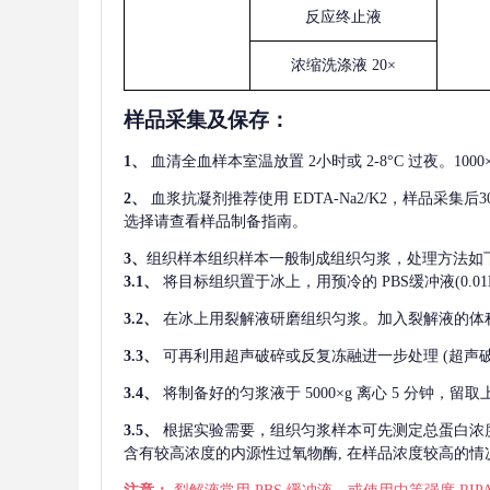
反应终止液
浓缩洗涤液
20×
样品采集及保存
：
1、
血清全血样本室温放置
2小时或 2-8°C 过夜。1
2、
血浆抗凝剂推荐使用
EDTA-Na2/K2，样品采集
选择请查看样品制备指南。
3、
组织样本组织样本一般制成组织匀浆，处理方法如
3.1、
将目标组织置于冰上，用预冷的
PBS缓冲液(0.
3.2、
在冰上用裂解液研磨组织匀浆。加入裂解液的体
3.3、
可再利用超声破碎或反复冻融进一步处理
(超声
3.4、
将制备好的匀浆液于
5000×g 离心 5 分钟，
3.5、
根据实验需要，组织匀浆样本可先测定总蛋白浓
含有较高浓度的内源性过氧物酶, 在样品浓度较高的情况下