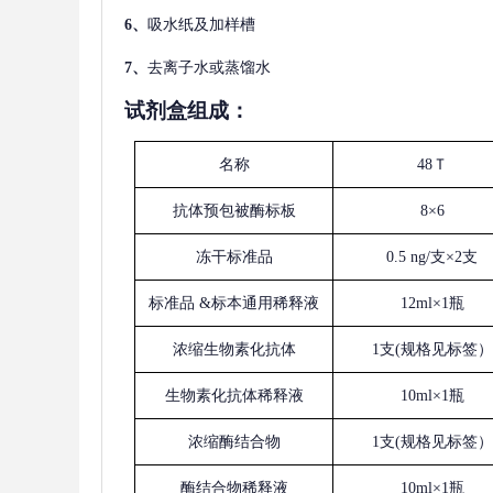
6、
吸水纸及加样槽
7、
去离子水或蒸馏水
试剂盒组成：
名称
48Ｔ
抗体预包被酶标板
8×6
冻干标准品
0.5 ng/支×2支
标准品
&标本通用稀释液
12ml×1瓶
浓缩生物素化抗体
1支(规格见标签）
生物素化抗体稀释液
10ml×1瓶
浓缩酶结合物
1支(规格见标签）
酶结合物稀释液
10ml×1瓶