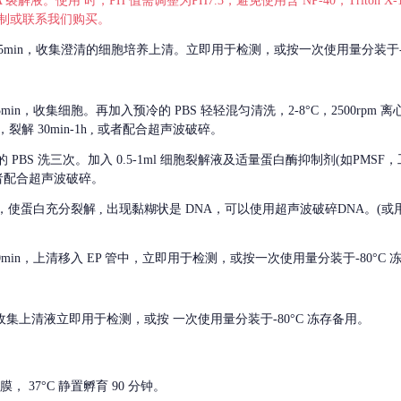
 裂解液。使用 时，PH 值需调整为PH7.3，避免使用含 NP-40，Triton
，可自行配制或联系我们购买。
m 离心 5min，收集澄清的细胞培养上清。立即用于检测，或按一次使用量分装于-
离心 5min，收集细胞。再加入预冷的 PBS 轻轻混匀清洗，2-8°C，2500rpm 
裂解 30min-1h , 或者配合超声波破碎。
的
PBS 洗三次。加入 0.5-1ml 细胞裂解液及适量蛋白酶抑制剂(如PMS
或者配合超声波破碎。
，使蛋白充分裂解
, 出现黏糊状是 DNA，可以使用超声波破碎DNA。(或用超声
 离心 10min，上清移入 EP 管中，立即用于检测，或按一次使用量分装于-80°C
 分钟。收集上清液立即用于检测，或按 一次使用量分装于-80°C 冻存备用。
， 37°C 静置孵育 90 分钟。