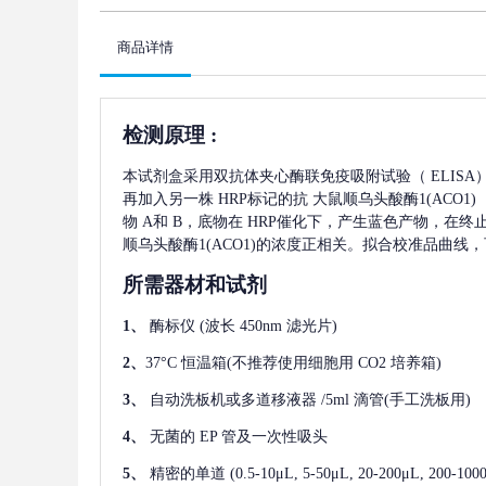
商品详情
检测原理
:
本试剂盒采用双抗体夹心酶联免疫吸附试验（
ELIS
再加入另一株
HRP标记的抗
大鼠顺乌头酸酶1(ACO1)
物 A和 B，底物在 HRP催化下，产生蓝色产物，在
顺乌头酸酶1(ACO1)
的浓度正相关。拟合校准品曲线，
所需器材和试剂
1、
酶标仪
(波长 450nm 滤光片)
2、
37°C 恒温箱(不推荐使用细胞用 CO2 培养箱)
3、
自动洗板机或多道移液器
/5ml 滴管(手工洗板用)
4、
无菌的
EP 管及一次性吸头
5、
精密的单道
(0.5-10μL, 5-50μL, 20-200μL