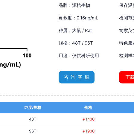
品牌：源桔生物
保存温
灵敏度：0.16ng/mL
检测范围
种属：大鼠 / Rat
简索英文：
规格：48T / 96T
特色服
用途：仅供科研使用
检测样
咨 询 客 服
下
纯度/规格
价格
48T
￥1400
96T
￥1900