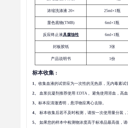
浓缩洗涤液
20×
25ml×1瓶
显色底物
(
TMB
)
6ml×1瓶
反应终止液
具腐蚀性
6ml×1瓶
封板胶纸
3张
产品说明书
1份
标本收集
:
1
、
收集血液的试管应为一次性的无热原，无内毒素试
2
、
血浆抗凝剂推荐使用
EDTA 。避免使用溶血，高
3
、
标本应清澈透明，悬浮物应离心去除。
4
、
标本收集后若不及时检测，请按一次使用量分装，
5
、
如果您的样本中检测物浓度高于标准品最高值，请