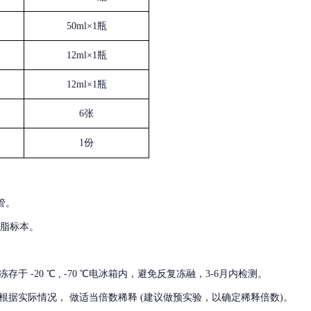
50ml×1瓶
12ml×1瓶
12ml×1瓶
6张
1份
管。
血脂标本。
冻存于
-20 ℃ , -70 ℃电冰箱内，避免反复冻融，3-6月内检测。
根据实际情况，
做适当倍数稀释
(建议做预实验，以确定稀释倍数)。