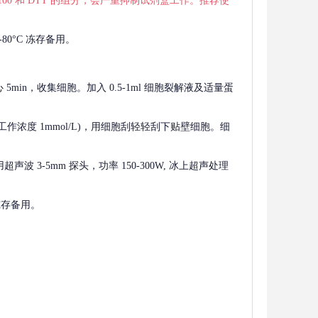
 X-100 和 DTT 的组分，会严重抑制试剂盒工作。推荐使
80°C 冻存备用。
离心 5min，收集细胞。加入 0.5-1ml 细胞裂解液及适量蛋
F，工作浓度 1mmol/L)，用细胞刮轻轻刮下贴壁细胞。细
波 3-5mm 探头，功率 150-300W, 冰上超声处理
 冻存备用。