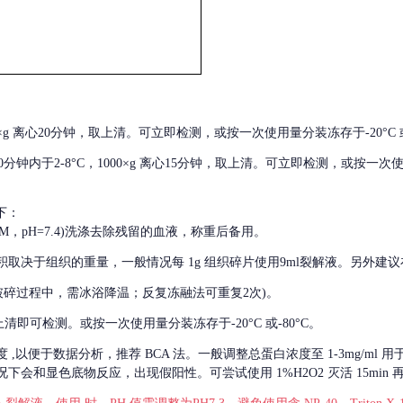
000×g 离心20分钟，取上清。可立即检测，或按一次使用量分装冻存于-20°C 或
后30分钟内于2-8°C，1000×g 离心15分钟，取上清。可立即检测，或按一次
下：
01M，pH=7.4)洗涤去除残留的血液，称重后备用。
积取决于组织的重量，一般情况每
1g 组织碎片使用9ml裂解液。另外建议
破碎过程中，需冰浴降温；反复冻融法可重复2次)。
留取上清即可检测。或按一次使用量分装冻存于-20°C 或-80°C。
度
,以便于数据分析，推荐 BCA 法。一般调整总蛋白浓度至 1-3mg/ml
会和显色底物反应，出现假阳性。可尝试使用 1%H2O2 灭活 15min 