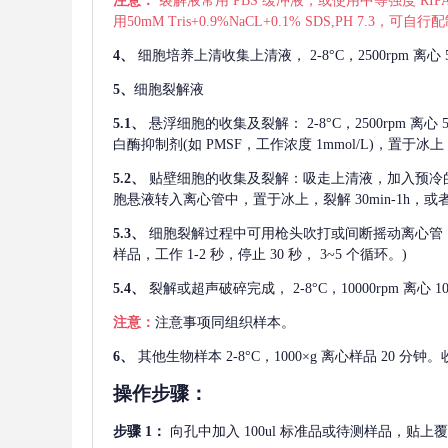
注意：
裂解液常用
PBS 缓冲液，或使用中等强度 RIPA
用50mM Tris+0.9%NaCL+0.1% SDS,PH 7.3
4、
细胞培养上清收集上清液，
2-8°C，2500rp
5、
细胞裂解液
5.1、
悬浮细胞的收集及裂解：
2-8°C，2500rpm 
白酶抑制剂(如 PMSF，工作浓度 1mmol/L)，置于冰上，
5.2、
贴壁细胞的收集及裂解：吸走上清液，加入预冷
胞悬液转入离心管中，置于冰上，裂解 30min-1h，
5.3、
细胞裂解过程中可用枪头吹打或间断摇动离心管
样品，工作 1-2 秒，停止 30 秒， 3~5 个循环。)
5.4、
裂解或超声破碎完成，
2-8°C，10000rpm
注意：
注意事项同组织样本。
6、
其他生物样本
2-8°C，1000×g 离心样品 20
操作步骤：
步骤
1：
向孔中加入
100ul 标准品或待测样品，贴上覆膜