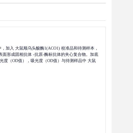
中，加入
大鼠顺乌头酸酶1(ACO1)
校准品和待测样本，
表面形成固相抗体
-抗原-酶标抗体的夹心复合物。加底
定吸光度（OD值），吸光度（OD值）与待测样品中
大鼠