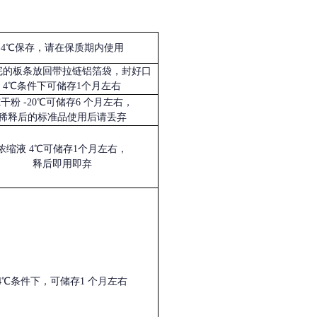
4℃保存，请在保质期内使用
完的板条放回带拉链铝箔袋，封好口
4℃条件下可储存1个月左右
冻干粉
-20℃可储存6 个月左右，
稀释后的标准品使用后请丢弃
浓缩液
4℃可储存1个月左右，
释后即用即弃
4℃条件下，可储存1 个月左右