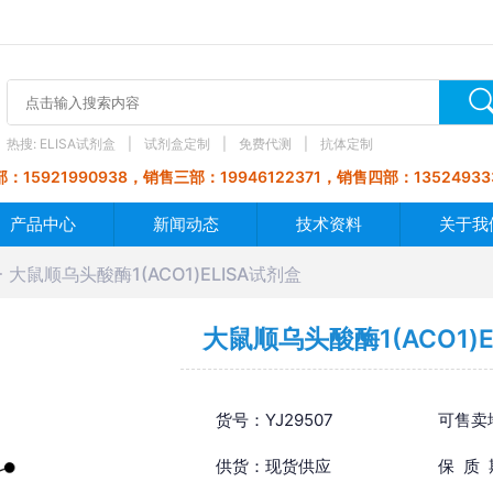
热搜:
ELISA试剂盒
试剂盒定制
免费代测
抗体定制
：15921990938，销售三部：19946122371，销售四部：13524933
产品中心
新闻动态
技术资料
关于我
大鼠顺乌头酸酶1(ACO1)ELISA试剂盒
大鼠顺乌头酸酶1(ACO1)E
货号：YJ29507
可售卖
供货：现货供应
保 质