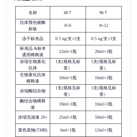
名称
48Ｔ
96Ｔ
抗体预包被酶
8×6
8×12
标板
冻干标准品
0.5 ng/支×2支
0.5 ng/支×3支
标准品
&标本
12ml×1瓶
20ml×1瓶
通用稀释液
浓缩生物素化
1支(规格见标
1支(规格见标
抗体
签）
签）
生物素化抗体
10ml×1瓶
16ml×1瓶
稀释液
1支(规格见标
1支(规格见标
浓缩酶结合物
签）
签）
酶结合物稀释
10ml×1瓶
16ml×1瓶
液
浓缩洗涤液
20×
25ml×1瓶
50ml×1瓶
显色底物
(
TMB
)
6ml×1瓶
12ml×1瓶