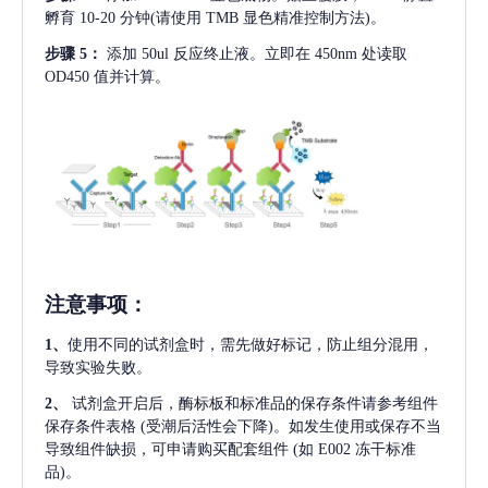
孵育 10-20 分钟(请使用 TMB 显色精准控制方法)。
步骤
5：
添加
50ul 反应终止液。立即在 450nm 处读取
OD450 值并计算。
注意事项
：
1、
使用不同的试剂盒时，需先做好标记，防止组分混用，
导致实验失败。
2、
试剂盒开启后，酶标板和标准品的保存条件请参考组件
保存条件表格
(受潮后活性会下降)。如发生使用或保存不当
导致组件缺损，可申请购买配套组件
(如 E002 冻干标准
品)。