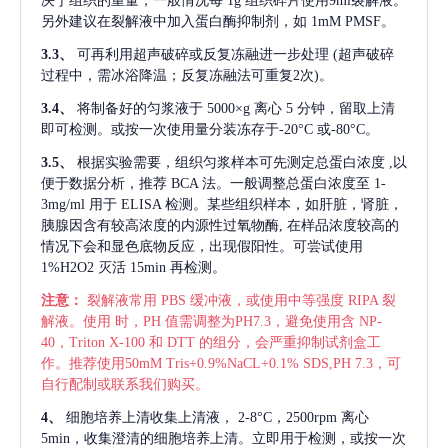
决于组织的重量，一般情况每
1g 组织碎片使用9ml裂解液。
另外建议在裂解液中加入蛋白酶抑制剂，如 1mM PMSF。
3.3、
可再利用超声破碎或反复冻融进一步处理
(超声破碎
过程中，需冰浴降温；反复冻融法可重复2次)。
3.4、
将制备好的匀浆液于
5000×g 离心 5 分钟，留取上清
即可检测。或按一次使用量分装冻存于-20°C 或-80°C。
3.5、
根据实验需要，组织匀浆样本可先测定总蛋白浓度
,以
便于数据分析，推荐 BCA 法。一般调整总蛋白浓度至 1-
3mg/ml 用于 ELISA 检测。某些组织样本，如肝脏，肾脏，
胰腺因含有较高浓度的内源性过氧物酶, 在样品浓度较高的
情况下会和显色底物反应，出现假阳性。可尝试使用
1%H2O2 灭活 15min 再检测。
注意：
裂解液常用
PBS 缓冲液，或使用中等强度 RIPA 裂
解液。使用 时，PH 值需调整为PH7.3，避免使用含 NP-
40，Triton X-100 和 DTT 的组分，会严重抑制试剂盒工
作。推荐使用50mM Tris+0.9%NaCL+0.1% SDS,PH 7.3，可
自行配制或联系我们购买。
4、
细胞培养上清收集上清液，
2-8°C，2500rpm 离心
5min，收集澄清的细胞培养上清。立即用于检测，或按一次