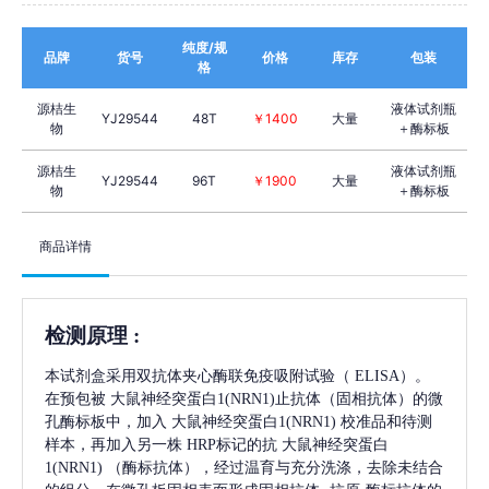
纯度/规
品牌
货号
价格
库存
包装
格
源桔生
液体试剂瓶
YJ29544
48T
￥1400
大量
物
＋酶标板
源桔生
液体试剂瓶
YJ29544
96T
￥1900
大量
物
＋酶标板
商品详情
检测原理
:
本试剂盒采用双抗体夹心酶联免疫吸附试验（
ELISA）。
在预包被
大鼠神经突蛋白1(NRN1)
止抗体（固相抗体）的微
孔酶标板中，加入
大鼠神经突蛋白1(NRN1)
校准品和待测
样本，再加入另一株
HRP标记的抗
大鼠神经突蛋白
1(NRN1)
（酶标抗体），经过温育与充分洗涤，去除未结合