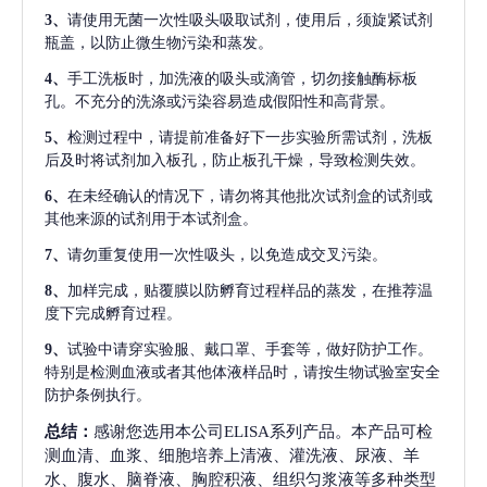
3、
请使用无菌一次性吸头吸取试剂，使用后，须旋紧试剂
瓶盖，以防止微生物污染和蒸发。
4、
手工洗板时，加洗液的吸头或滴管，切勿接触酶标板
孔。不充分的洗涤或污染容易造成假阳性和高背景。
5、
检测过程中，请提前准备好下一步实验所需试剂，洗板
后及时将试剂加入板孔，防止板孔干燥，导致检测失效。
6、
在未经确认的情况下，请勿将其他批次试剂盒的试剂或
其他来源的试剂用于本试剂盒。
7、
请勿重复使用一次性吸头，以免造成交叉污染。
8、
加样完成，贴覆膜以防孵育过程样品的蒸发，在推荐温
度下完成孵育过程。
9、
试验中请穿实验服、戴口罩、手套等，做好防护工作。
特别是检测血液或者其他体液样品时，请按生物试验室安全
防护条例执行。
总结：
感谢您选用本公司ELISA系列产品。本产品可检
测血清、血浆、细胞培养上清液、灌洗液、尿液、羊
水、腹水、脑脊液、胸腔积液、组织匀浆液等多种类型