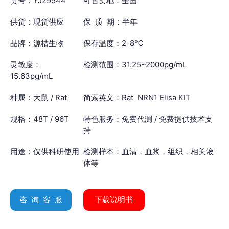
货号：YJ29544
可售卖地：全国
供货：现货供应
保 质 期：半年
品牌：源桔生物
保存温度：2-8℃
灵敏度：
检测范围：31.25~2000pg/mL
15.63pg/mL
种属：大鼠 / Rat
简索英文：Rat NRN1 Elisa KIT
规格：48T / 96T
特色服务：免费代测 / 免费提供技术支
持
用途：仅供科研使用
检测样本：血清，血浆，组织，相关液
体等
咨 询 客 服
下载说明书