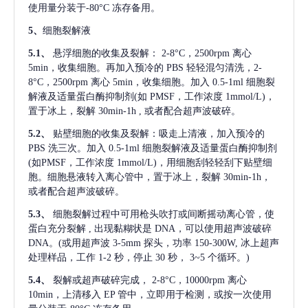
使用量分装于-80°C 冻存备用。
5、
细胞裂解液
5.1、
悬浮细胞的收集及裂解：
2-8°C，2500rpm 离心
5min，收集细胞。再加入预冷的 PBS 轻轻混匀清洗，2-
8°C，2500rpm 离心 5min，收集细胞。加入 0.5-1ml 细胞裂
解液及适量蛋白酶抑制剂(如 PMSF，工作浓度 1mmol/L)，
置于冰上，裂解 30min-1h , 或者配合超声波破碎。
5.2、
贴壁细胞的收集及裂解：吸走上清液，加入预冷的
PBS 洗三次。加入 0.5-1ml 细胞裂解液及适量蛋白酶抑制剂
(如PMSF，工作浓度 1mmol/L)，用细胞刮轻轻刮下贴壁细
胞。细胞悬液转入离心管中，置于冰上，裂解 30min-1h，
或者配合超声波破碎。
5.3、
细胞裂解过程中可用枪头吹打或间断摇动离心管，使
蛋白充分裂解
, 出现黏糊状是 DNA，可以使用超声波破碎
DNA。(或用超声波 3-5mm 探头，功率 150-300W, 冰上超声
处理样品，工作 1-2 秒，停止 30 秒， 3~5 个循环。)
5.4、
裂解或超声破碎完成，
2-8°C，10000rpm 离心
10min，上清移入 EP 管中，立即用于检测，或按一次使用