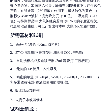
的组分，在微孔板固相表面形成固相抗体
-抗原-酶标抗体的
夹心复合物。加底物 A和 B，底物在 HRP催化下，产生蓝色
产物，在终止液（2M 硫酸）作用下，最终转化为黄色，在
酶标仪 450nm波长上测定吸光度（OD值），吸光度（OD
值）与待测样品中
大鼠神经突蛋白1(NRN1)
的浓度正相关。
拟合校准品曲线，可以计算出样本中
大鼠(NRN1)
的浓度。
所需器材和试剂
1、
酶标仪
(波长 450nm 滤光片)
2、
37°C 恒温箱(不推荐使用细胞用 CO2 培养箱)
3、
自动洗板机或多道移液器
/5ml 滴管(手工洗板用)
4、
无菌的
EP 管及一次性吸头
5、
精密的单道
(0.5-10μL, 5-50μL, 20-200μL, 200-1000μL)
和多通道移液器(移液器使用前需校准)。
6、
吸水纸及加样槽
7、
去离子水或蒸馏水
试剂盒组成：