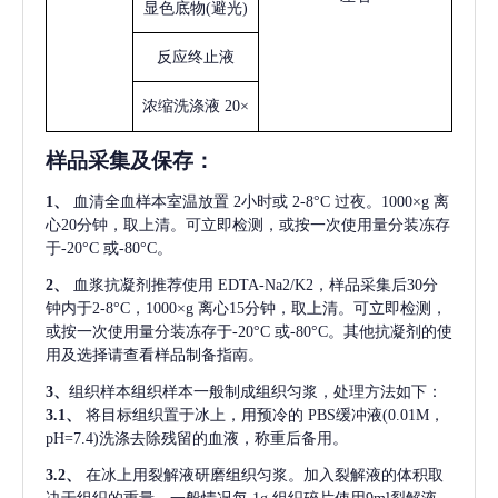
显色底物
(避光)
反应终止液
浓缩洗涤液
20×
样品采集及保存
：
1、
血清全血样本室温放置
2小时或 2-8°C 过夜。1000×g 离
心20分钟，取上清。可立即检测，或按一次使用量分装冻存
于-20°C 或-80°C。
2、
血浆抗凝剂推荐使用
EDTA-Na2/K2，样品采集后30分
钟内于2-8°C，1000×g 离心15分钟，取上清。可立即检测，
或按一次使用量分装冻存于-20°C 或-80°C。其他抗凝剂的使
用及选择请查看样品制备指南。
3、
组织样本组织样本一般制成组织匀浆，处理方法如下：
3.1、
将目标组织置于冰上，用预冷的
PBS缓冲液(0.01M，
pH=7.4)洗涤去除残留的血液，称重后备用。
3.2、
在冰上用裂解液研磨组织匀浆。加入裂解液的体积取