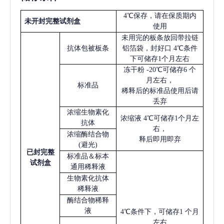
4℃保存，请在保质期内
未开封完整试剂盒
使用
未用完的板条放回带拉链
抗体包被板条
铝箔袋，封好口
4℃条件
下可储存1个月左右
冻干粉
-20℃可储存6 个
月左右，
标准品
稀释后的标准品使用后请
丢弃
浓缩生物素化
浓缩液
4℃可储存1个月左
抗体
右，
浓缩酶结合物
释后即用即弃
(避光)
已
封完整
标准品＆标本
试剂盒
通用稀释液
生物素化抗体
稀释液
酶结合物稀释
液
4℃条件下，可储存1 个月
左右