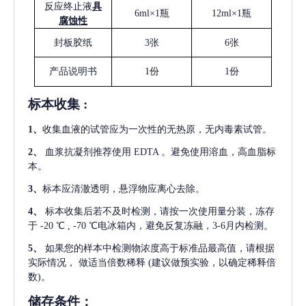
反应终止液
具
6ml×1瓶
12ml×1瓶
腐蚀性
封板胶纸
3张
6张
产品说明书
1份
1份
标本收集
:
1
、
收集血液的试管应为一次性的无热原，无内毒素试管。
2
、
血浆抗凝剂推荐使用
EDTA 。避免使用溶血，高血脂标
本。
3
、
标本应清澈透明，悬浮物应离心去除。
4
、
标本收集后若不及时检测，请按一次使用量分装，冻存
于
-20 ℃ , -70 ℃电冰箱内，避免反复冻融，3-6月内检测。
5
、
如果您的样本中检测物浓度高于标准品最高值，请根据
实际情况，
做适当倍数稀释
(建议做预实验，以确定稀释倍
数)。
储存条件：