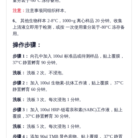
量分装于-80°C 冻存备用。
注意：
注意事项同组织样本。
6、
其他生物样本
2-8°C，1000×g 离心样品 20 分钟。收集
上清液立即用于检测，或按 一次使用量分装于-80°C 冻存备
用。
操作步骤：
步骤
1：
向孔中加入
100ul 标准品或待测样品，贴上覆膜，
37°C 静置孵育 90 分钟。
洗板：
洗板
2 次。不浸泡。
步骤
2：
加入
100ul 生物素-抗体工作液，贴上覆膜， 37°C
静置孵育 60 分钟。
洗板：
洗板
3 次。每次浸泡 1 分钟。
步骤
3：
加入
100ul HRP-链霉亲和素(SABC)工作液，贴上
覆膜，37°C 静置孵育 30 分钟。
洗板：
洗板
5 次。每次浸泡 1 分钟。
步骤
4：
添加
90ul TMB 显色底物。贴上覆膜， 37°C 静置