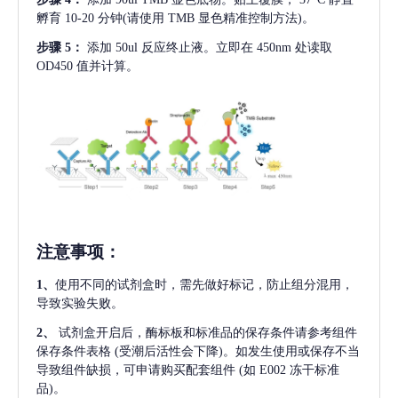
孵育 10-20 分钟(请使用 TMB 显色精准控制方法)。
步骤
5：
添加
50ul 反应终止液。立即在 450nm 处读取
OD450 值并计算。
注意事项
：
1、
使用不同的试剂盒时，需先做好标记，防止组分混用，
导致实验失败。
2、
试剂盒开启后，酶标板和标准品的保存条件请参考组件
保存条件表格
(受潮后活性会下降)。如发生使用或保存不当
导致组件缺损，可申请购买配套组件
(如 E002 冻干标准
品)。