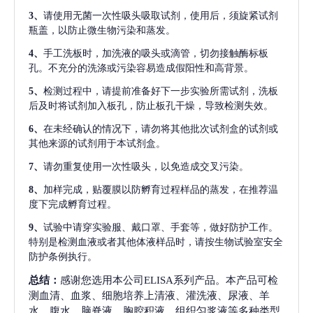
3、
请使用无菌一次性吸头吸取试剂，使用后，须旋紧试剂
瓶盖，以防止微生物污染和蒸发。
4、
手工洗板时，加洗液的吸头或滴管，切勿接触酶标板
孔。不充分的洗涤或污染容易造成假阳性和高背景。
5、
检测过程中，请提前准备好下一步实验所需试剂，洗板
后及时将试剂加入板孔，防止板孔干燥，导致检测失效。
6、
在未经确认的情况下，请勿将其他批次试剂盒的试剂或
其他来源的试剂用于本试剂盒。
7、
请勿重复使用一次性吸头，以免造成交叉污染。
8、
加样完成，贴覆膜以防孵育过程样品的蒸发，在推荐温
度下完成孵育过程。
9、
试验中请穿实验服、戴口罩、手套等，做好防护工作。
特别是检测血液或者其他体液样品时，请按生物试验室安全
防护条例执行。
总结：
感谢您选用本公司ELISA系列产品。本产品可检
测血清、血浆、细胞培养上清液、灌洗液、尿液、羊
水、腹水、脑脊液、胸腔积液、组织匀浆液等多种类型