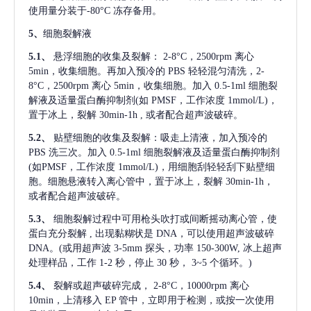
使用量分装于-80°C 冻存备用。
5、
细胞裂解液
5.1、
悬浮细胞的收集及裂解：
2-8°C，2500rpm 离心
5min，收集细胞。再加入预冷的 PBS 轻轻混匀清洗，2-
8°C，2500rpm 离心 5min，收集细胞。加入 0.5-1ml 细胞裂
解液及适量蛋白酶抑制剂(如 PMSF，工作浓度 1mmol/L)，
置于冰上，裂解 30min-1h , 或者配合超声波破碎。
5.2、
贴壁细胞的收集及裂解：吸走上清液，加入预冷的
PBS 洗三次。加入 0.5-1ml 细胞裂解液及适量蛋白酶抑制剂
(如PMSF，工作浓度 1mmol/L)，用细胞刮轻轻刮下贴壁细
胞。细胞悬液转入离心管中，置于冰上，裂解 30min-1h，
或者配合超声波破碎。
5.3、
细胞裂解过程中可用枪头吹打或间断摇动离心管，使
蛋白充分裂解
, 出现黏糊状是 DNA，可以使用超声波破碎
DNA。(或用超声波 3-5mm 探头，功率 150-300W, 冰上超声
处理样品，工作 1-2 秒，停止 30 秒， 3~5 个循环。)
5.4、
裂解或超声破碎完成，
2-8°C，10000rpm 离心
10min，上清移入 EP 管中，立即用于检测，或按一次使用