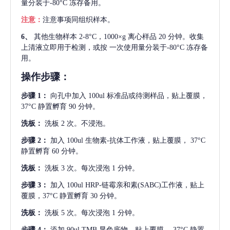
量分装于-80°C 冻存备用。
注意：
注意事项同组织样本。
6、
其他生物样本
2-8°C，1000×g 离心样品 20 分钟。收集
上清液立即用于检测，或按 一次使用量分装于-80°C 冻存备
用。
操作步骤：
步骤
1：
向孔中加入
100ul 标准品或待测样品，贴上覆膜，
37°C 静置孵育 90 分钟。
洗板：
洗板
2 次。不浸泡。
步骤
2：
加入
100ul 生物素-抗体工作液，贴上覆膜， 37°C
静置孵育 60 分钟。
洗板：
洗板
3 次。每次浸泡 1 分钟。
步骤
3：
加入
100ul HRP-链霉亲和素(SABC)工作液，贴上
覆膜，37°C 静置孵育 30 分钟。
洗板：
洗板
5 次。每次浸泡 1 分钟。
步骤
4：
添加
90ul TMB 显色底物。贴上覆膜， 37°C 静置