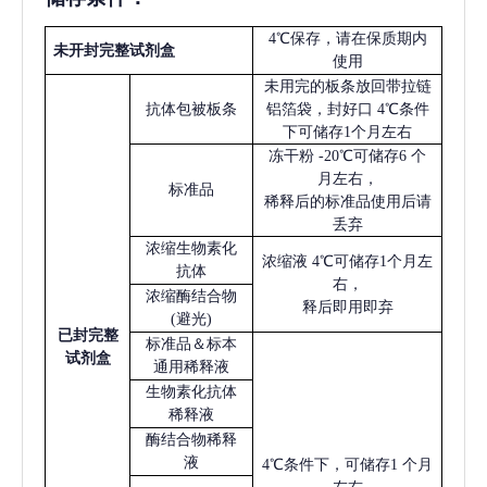
4℃保存，请在保质期内
未开封完整试剂盒
使用
未用完的板条放回带拉链
抗体包被板条
铝箔袋，封好口
4℃条件
下可储存1个月左右
冻干粉
-20℃可储存6 个
月左右，
标准品
稀释后的标准品使用后请
丢弃
浓缩生物素化
浓缩液
4℃可储存1个月左
抗体
右，
浓缩酶结合物
释后即用即弃
(避光)
已
封完整
标准品＆标本
试剂盒
通用稀释液
生物素化抗体
稀释液
酶结合物稀释
液
4℃条件下，可储存1 个月