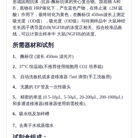
形成固相抗体
-抗原-酶标抗体的夹心复合物。加底物 A和
B，底物在 HRP催化下，产生蓝色产物，在终止液（2M 硫
酸）作用下，最终转化为黄色，在酶标仪 450nm波长上测定
吸光度（OD值），吸光度（OD值）与待测样品中
大鼠神经
生长因子诱导蛋白B(NGFIB)
的浓度正相关。拟合校准品曲
线，可以计算出样本中
大鼠(NGFIB)
的浓度。
所需器材和试剂
1、
酶标仪
(波长 450nm 滤光片)
2、
37°C 恒温箱(不推荐使用细胞用 CO2 培养箱)
3、
自动洗板机或多道移液器
/5ml 滴管(手工洗板用)
4、
无菌的
EP 管及一次性吸头
5、
精密的单道
(0.5-10μL, 5-50μL, 20-200μL, 200-1000μL)
和多通道移液器(移液器使用前需校准)。
6、
吸水纸及加样槽
7、
去离子水或蒸馏水
试剂盒组成：