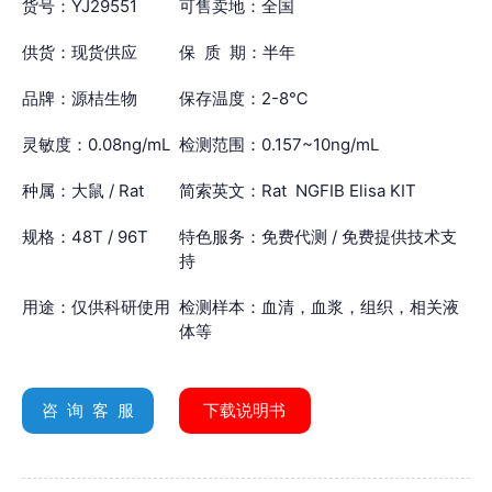
货号：YJ29551
可售卖地：全国
供货：现货供应
保 质 期：半年
品牌：源桔生物
保存温度：2-8℃
灵敏度：0.08ng/mL
检测范围：0.157~10ng/mL
种属：大鼠 / Rat
简索英文：Rat NGFIB Elisa KIT
规格：48T / 96T
特色服务：免费代测 / 免费提供技术支
持
用途：仅供科研使用
检测样本：血清，血浆，组织，相关液
体等
咨 询 客 服
下载说明书