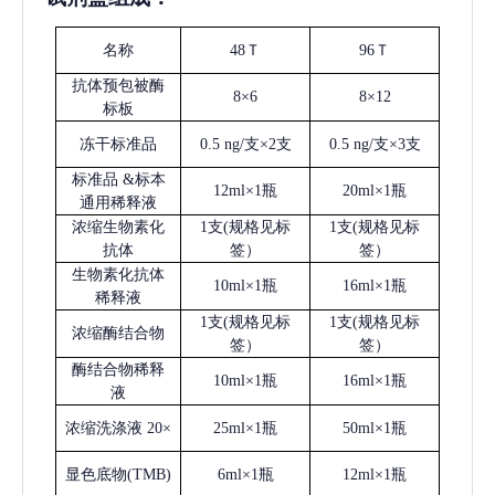
名称
48Ｔ
96Ｔ
抗体预包被酶
8×6
8×12
标板
冻干标准品
0.5 ng/支×2支
0.5 ng/支×3支
标准品
&标本
12ml×1瓶
20ml×1瓶
通用稀释液
浓缩生物素化
1支(规格见标
1支(规格见标
抗体
签）
签）
生物素化抗体
10ml×1瓶
16ml×1瓶
稀释液
1支(规格见标
1支(规格见标
浓缩酶结合物
签）
签）
酶结合物稀释
10ml×1瓶
16ml×1瓶
液
浓缩洗涤液
20×
25ml×1瓶
50ml×1瓶
显色底物
(
TMB
)
6ml×1瓶
12ml×1瓶