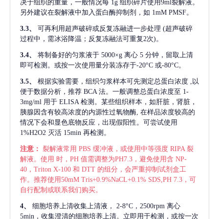
决于组织的重量，一般情况每
1g 组织碎片使用9ml裂解液。
另外建议在裂解液中加入蛋白酶抑制剂，如 1mM PMSF。
3.3、
可再利用超声破碎或反复冻融进一步处理
(超声破碎
过程中，需冰浴降温；反复冻融法可重复2次)。
3.4、
将制备好的匀浆液于
5000×g 离心 5 分钟，留取上清
即可检测。或按一次使用量分装冻存于-20°C 或-80°C。
3.5、
根据实验需要，组织匀浆样本可先测定总蛋白浓度
,以
便于数据分析，推荐 BCA 法。一般调整总蛋白浓度至 1-
3mg/ml 用于 ELISA 检测。某些组织样本，如肝脏，肾脏，
胰腺因含有较高浓度的内源性过氧物酶, 在样品浓度较高的
情况下会和显色底物反应，出现假阳性。可尝试使用
1%H2O2 灭活 15min 再检测。
注意：
裂解液常用
PBS 缓冲液，或使用中等强度 RIPA 裂
解液。使用 时，PH 值需调整为PH7.3，避免使用含 NP-
40，Triton X-100 和 DTT 的组分，会严重抑制试剂盒工
作。推荐使用50mM Tris+0.9%NaCL+0.1% SDS,PH 7.3，可
自行配制或联系我们购买。
4、
细胞培养上清收集上清液，
2-8°C，2500rpm 离心
5min，收集澄清的细胞培养上清。立即用于检测，或按一次