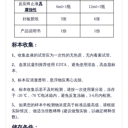
反应终止液
具
6ml×1瓶
12ml×1瓶
腐蚀性
封板胶纸
3张
6张
产品说明书
1份
1份
标本收集
:
1
、
收集血液的试管应为一次性的无热原，无内毒素试管。
2
、
血浆抗凝剂推荐使用
EDTA 。避免使用溶血，高血脂标
本。
3
、
标本应清澈透明，悬浮物应离心去除。
4
、
标本收集后若不及时检测，请按一次使用量分装，冻存
于
-20 ℃ , -70 ℃电冰箱内，避免反复冻融，3-6月内检测。
5
、
如果您的样本中检测物浓度高于标准品最高值，请根据
实际情况，
做适当倍数稀释
(建议做预实验，以确定稀释倍
数)。
储存条件：