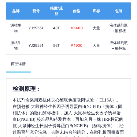
纯度/规
品牌
货号
价格
库存
包装
格
源桔生
液体试剂瓶
YJ29551
48T
￥1400
大量
物
＋酶标板
源桔生
液体试剂瓶
YJ29551
96T
￥1900
大量
物
＋酶标板
商品详情
检测原理
:
本试剂盒采用双抗体夹心酶联免疫吸附试验（
ELISA）。
在预包被
大鼠神经生长因子诱导蛋白B(NGFIB)
止抗体（固
相抗体）的微孔酶标板中，加入
大鼠神经生长因子诱导蛋
白B(NGFIB)
校准品和待测样本，再加入另一株
HRP标记的
抗
大鼠神经生长因子诱导蛋白B(NGFIB)
（酶标抗体），经
过温育与充分洗涤，去除未结合的组分，在微孔板固相表面