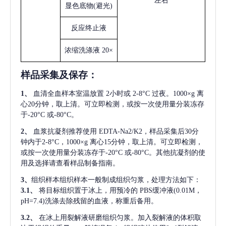
左右
显色底物
(避光)
反应终止液
浓缩洗涤液
20×
样品采集及保存
：
1、
血清全血样本室温放置
2小时或 2-8°C 过夜。1000×g 离
心20分钟，取上清。可立即检测，或按一次使用量分装冻存
于-20°C 或-80°C。
2、
血浆抗凝剂推荐使用
EDTA-Na2/K2，样品采集后30分
钟内于2-8°C，1000×g 离心15分钟，取上清。可立即检测，
或按一次使用量分装冻存于-20°C 或-80°C。其他抗凝剂的使
用及选择请查看样品制备指南。
3、
组织样本组织样本一般制成组织匀浆，处理方法如下：
3.1、
将目标组织置于冰上，用预冷的
PBS缓冲液(0.01M，
pH=7.4)洗涤去除残留的血液，称重后备用。
3.2、
在冰上用裂解液研磨组织匀浆。加入裂解液的体积取