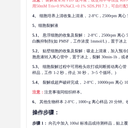
注意：
裂解液常用
PBS 缓冲液，或使用中等强度 RIPA
用50mM Tris+0.9%NaCL+0.1% SDS,PH 7.3
4、
细胞培养上清收集上清液，
2-8°C，2500rp
5、
细胞裂解液
5.1、
悬浮细胞的收集及裂解：
2-8°C，2500rpm 
白酶抑制剂(如 PMSF，工作浓度 1mmol/L)，置于冰上，
5.2、
贴壁细胞的收集及裂解：吸走上清液，加入预冷
胞悬液转入离心管中，置于冰上，裂解 30min-1h，
5.3、
细胞裂解过程中可用枪头吹打或间断摇动离心管
样品，工作 1-2 秒，停止 30 秒， 3~5 个循环。)
5.4、
裂解或超声破碎完成，
2-8°C，10000rpm
注意：
注意事项同组织样本。
6、
其他生物样本
2-8°C，1000×g 离心样品 20
操作步骤：
步骤
1：
向孔中加入
100ul 标准品或待测样品，贴上覆膜