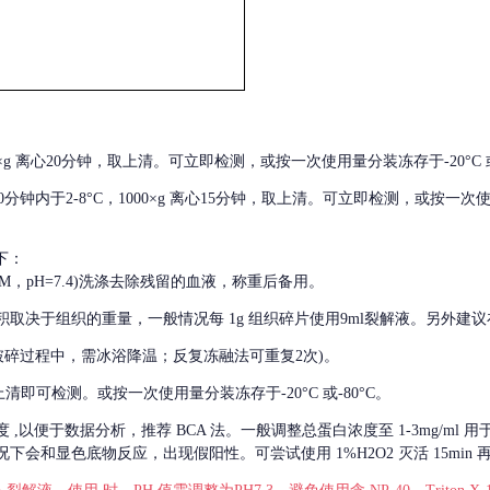
000×g 离心20分钟，取上清。可立即检测，或按一次使用量分装冻存于-20°C 或
后30分钟内于2-8°C，1000×g 离心15分钟，取上清。可立即检测，或按一次
下：
01M，pH=7.4)洗涤去除残留的血液，称重后备用。
积取决于组织的重量，一般情况每
1g 组织碎片使用9ml裂解液。另外建议
破碎过程中，需冰浴降温；反复冻融法可重复2次)。
留取上清即可检测。或按一次使用量分装冻存于-20°C 或-80°C。
度
,以便于数据分析，推荐 BCA 法。一般调整总蛋白浓度至 1-3mg/ml
会和显色底物反应，出现假阳性。可尝试使用 1%H2O2 灭活 15min 