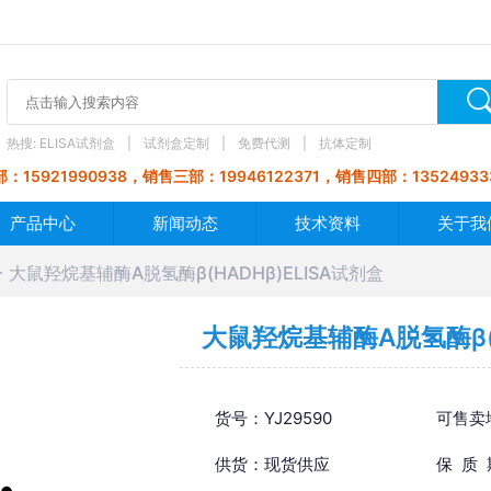
热搜:
ELISA试剂盒
试剂盒定制
免费代测
抗体定制
：15921990938，销售三部：19946122371，销售四部：13524933
产品中心
新闻动态
技术资料
关于我
大鼠羟烷基辅酶A脱氢酶β(HADHβ)ELISA试剂盒
大鼠羟烷基辅酶A脱氢酶β(H
货号：YJ29590
可售卖
供货：现货供应
保 质