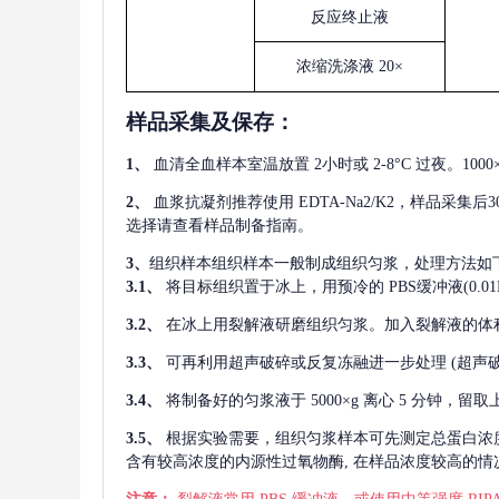
反应终止液
浓缩洗涤液
20×
样品采集及保存
：
1、
血清全血样本室温放置
2小时或 2-8°C 过夜。1
2、
血浆抗凝剂推荐使用
EDTA-Na2/K2，样品采集
选择请查看样品制备指南。
3、
组织样本组织样本一般制成组织匀浆，处理方法如
3.1、
将目标组织置于冰上，用预冷的
PBS缓冲液(0.
3.2、
在冰上用裂解液研磨组织匀浆。加入裂解液的体
3.3、
可再利用超声破碎或反复冻融进一步处理
(超声
3.4、
将制备好的匀浆液于
5000×g 离心 5 分钟，
3.5、
根据实验需要，组织匀浆样本可先测定总蛋白浓
含有较高浓度的内源性过氧物酶, 在样品浓度较高的情况下