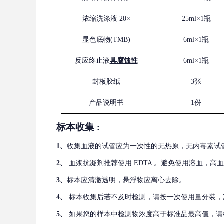
浓缩洗涤液
20×
25ml×1瓶
显色底物
(
TMB
)
6ml×1瓶
反应终止液
具腐蚀性
6ml×1瓶
封板胶纸
3张
产品说明书
1份
标本收集
:
1
、
收集血液的试管应为一次性的无热原，无内毒素试
2
、
血浆抗凝剂推荐使用
EDTA 。避免使用溶血，高
3
、
标本应清澈透明，悬浮物应离心去除。
4
、
标本收集后若不及时检测，请按一次使用量分装，
5
、
如果您的样本中检测物浓度高于标准品最高值，请