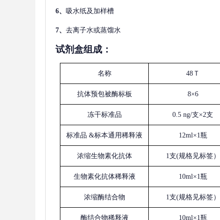
6、
吸水纸及加样槽
7、
去离子水或蒸馏水
试剂盒组成：
名称
48Ｔ
抗体预包被酶标板
8×6
冻干标准品
0.5 ng/支×2支
标准品
&标本通用稀释液
12ml×1瓶
浓缩生物素化抗体
1支(规格见标签）
生物素化抗体稀释液
10ml×1瓶
浓缩酶结合物
1支(规格见标签）
酶结合物稀释液
10ml×1瓶