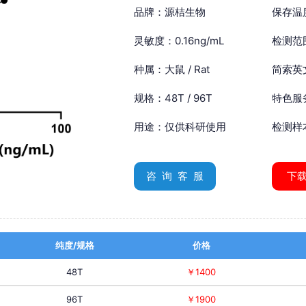
品牌：源桔生物
保存温
灵敏度：0.16ng/mL
检测范围
种属：大鼠 / Rat
简索英文：
规格：48T / 96T
特色服
用途：仅供科研使用
检测样
咨 询 客 服
下
纯度/规格
价格
48T
￥1400
96T
￥1900