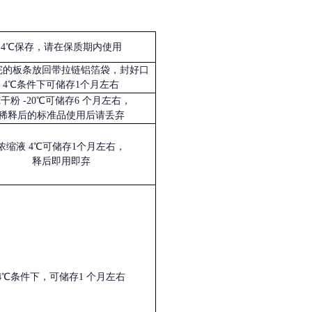
4℃保存，请在保质期内使用
完的板条放回带拉链铝箔袋，封好口
4℃条件下可储存1个月左右
冻干粉
-20℃可储存6 个月左右，
稀释后的标准品使用后请丢弃
浓缩液
4℃可储存1个月左右，
释后即用即弃
4℃条件下，可储存1 个月左右