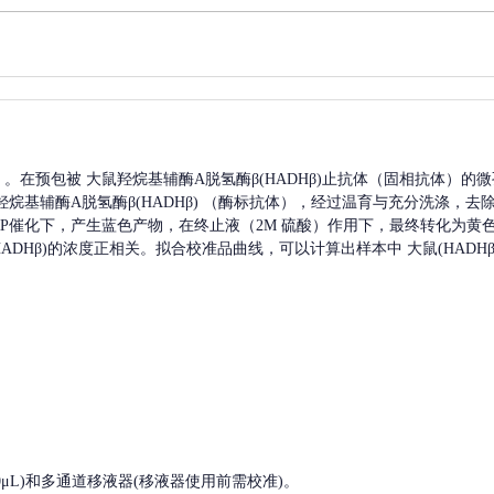
A）。在预包被
大鼠羟烷基辅酶A脱氢酶β(HADHβ)
止抗体（固相抗体）的微
烷基辅酶A脱氢酶β(HADHβ)
（酶标抗体），经过温育与充分洗涤，去
HRP催化下，产生蓝色产物，在终止液（2M 硫酸）作用下，最终转化为黄色
DHβ)
的浓度正相关。拟合校准品曲线，可以计算出样本中
大鼠(HADHβ
, 200-1000μL)和多通道移液器(移液器使用前需校准)。