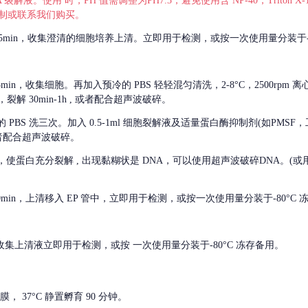
 裂解液。使用 时，PH 值需调整为PH7.3，避免使用含 NP-40，Triton
，可自行配制或联系我们购买。
m 离心 5min，收集澄清的细胞培养上清。立即用于检测，或按一次使用量分装于-
离心 5min，收集细胞。再加入预冷的 PBS 轻轻混匀清洗，2-8°C，2500rpm 
裂解 30min-1h , 或者配合超声波破碎。
的
PBS 洗三次。加入 0.5-1ml 细胞裂解液及适量蛋白酶抑制剂(如PMS
或者配合超声波破碎。
，使蛋白充分裂解
, 出现黏糊状是 DNA，可以使用超声波破碎DNA。(或用超声
 离心 10min，上清移入 EP 管中，立即用于检测，或按一次使用量分装于-80°C
 分钟。收集上清液立即用于检测，或按 一次使用量分装于-80°C 冻存备用。
， 37°C 静置孵育 90 分钟。