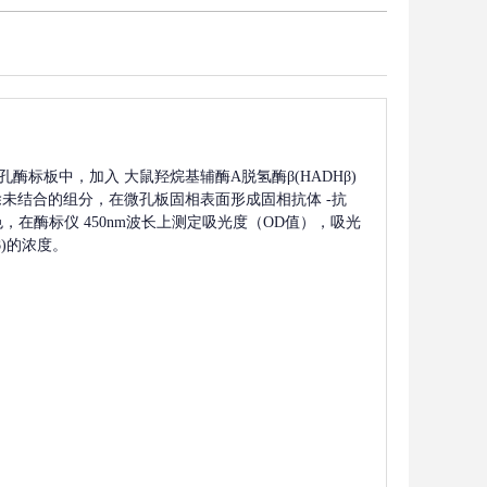
孔酶标板中，加入
大鼠羟烷基辅酶A脱氢酶β(HADHβ)
除未结合的组分，在微孔板固相表面形成固相抗体
-抗
，在酶标仪 450nm波长上测定吸光度（OD值），吸光
)
的浓度。