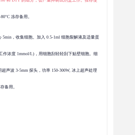
 X-100 和 DTT 的组分，会严重抑制试剂盒工作。推荐使
80°C 冻存备用。
离心 5min，收集细胞。加入 0.5-1ml 细胞裂解液及适量蛋
F，工作浓度 1mmol/L)，用细胞刮轻轻刮下贴壁细胞。细
波 3-5mm 探头，功率 150-300W, 冰上超声处理
 冻存备用。