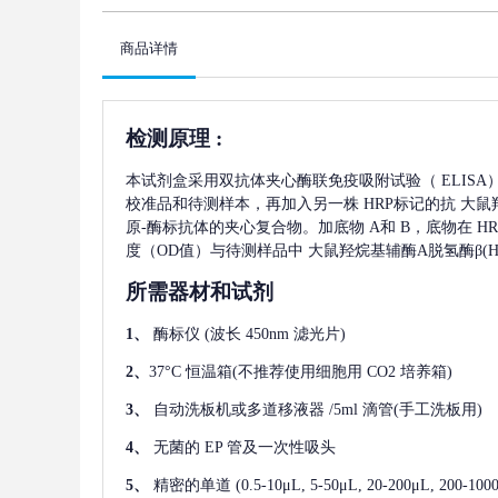
商品详情
检测原理
:
本试剂盒采用双抗体夹心酶联免疫吸附试验（
ELIS
校准品和待测样本，再加入另一株
HRP标记的抗
大鼠羟
原-酶标抗体的夹心复合物。加底物 A和 B，底物在 
度（OD值）与待测样品中
大鼠羟烷基辅酶A脱氢酶β(HA
所需器材和试剂
1、
酶标仪
(波长 450nm 滤光片)
2、
37°C 恒温箱(不推荐使用细胞用 CO2 培养箱)
3、
自动洗板机或多道移液器
/5ml 滴管(手工洗板用)
4、
无菌的
EP 管及一次性吸头
5、
精密的单道
(0.5-10μL, 5-50μL, 20-200μL