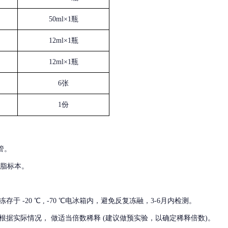
50ml×1瓶
12ml×1瓶
12ml×1瓶
6张
1份
管。
血脂标本。
冻存于
-20 ℃ , -70 ℃电冰箱内，避免反复冻融，3-6月内检测。
根据实际情况，
做适当倍数稀释
(建议做预实验，以确定稀释倍数)。