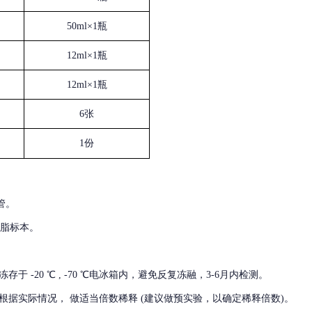
50ml×1瓶
12ml×1瓶
12ml×1瓶
6张
1份
管。
血脂标本。
冻存于
-20 ℃ , -70 ℃电冰箱内，避免反复冻融，3-6月内检测。
根据实际情况，
做适当倍数稀释
(建议做预实验，以确定稀释倍数)。