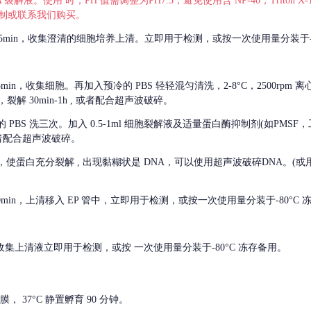
 裂解液。使用 时，PH 值需调整为PH7.3，避免使用含 NP-40，Triton
，可自行配制或联系我们购买。
m 离心 5min，收集澄清的细胞培养上清。立即用于检测，或按一次使用量分装于-
离心 5min，收集细胞。再加入预冷的 PBS 轻轻混匀清洗，2-8°C，2500rpm 
裂解 30min-1h , 或者配合超声波破碎。
的
PBS 洗三次。加入 0.5-1ml 细胞裂解液及适量蛋白酶抑制剂(如PMS
或者配合超声波破碎。
，使蛋白充分裂解
, 出现黏糊状是 DNA，可以使用超声波破碎DNA。(或用超声
 离心 10min，上清移入 EP 管中，立即用于检测，或按一次使用量分装于-80°C
 分钟。收集上清液立即用于检测，或按 一次使用量分装于-80°C 冻存备用。
， 37°C 静置孵育 90 分钟。