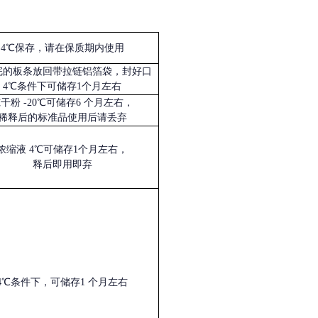
4℃保存，请在保质期内使用
完的板条放回带拉链铝箔袋，封好口
4℃条件下可储存1个月左右
冻干粉
-20℃可储存6 个月左右，
稀释后的标准品使用后请丢弃
浓缩液
4℃可储存1个月左右，
释后即用即弃
4℃条件下，可储存1 个月左右