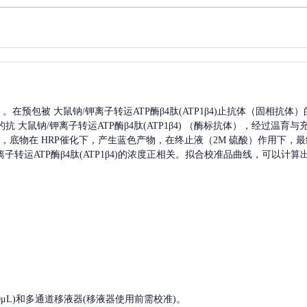
A）。在预包被
大鼠钠/钾离子转运ATP酶β4肽(ATP1β4)
止抗体（固相抗体）
的抗
大鼠钠/钾离子转运ATP酶β4肽(ATP1β4)
（酶标抗体），经过温育与
B，底物在 HRP催化下，产生蓝色产物，在终止液（2M 硫酸）作用下，最
子转运ATP酶β4肽(ATP1β4)
的浓度正相关。拟合校准品曲线，可以计算
, 200-1000μL)和多通道移液器(移液器使用前需校准)。