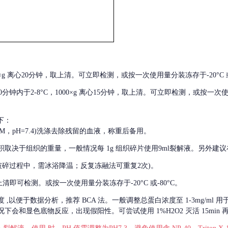
000×g 离心20分钟，取上清。可立即检测，或按一次使用量分装冻存于-20°C 或
后30分钟内于2-8°C，1000×g 离心15分钟，取上清。可立即检测，或按一次
下：
01M，pH=7.4)洗涤去除残留的血液，称重后备用。
积取决于组织的重量，一般情况每
1g 组织碎片使用9ml裂解液。另外建议
破碎过程中，需冰浴降温；反复冻融法可重复2次)。
留取上清即可检测。或按一次使用量分装冻存于-20°C 或-80°C。
度
,以便于数据分析，推荐 BCA 法。一般调整总蛋白浓度至 1-3mg/ml
会和显色底物反应，出现假阳性。可尝试使用 1%H2O2 灭活 15min 