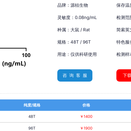
品牌：源桔生物
保存温
灵敏度：0.08ng/mL
检测范围
种属：大鼠 / Rat
简索英文：
规格：48T / 96T
特色服
用途：仅供科研使用
检测样
咨 询 客 服
下
纯度/规格
价格
48T
￥1400
96T
￥1900