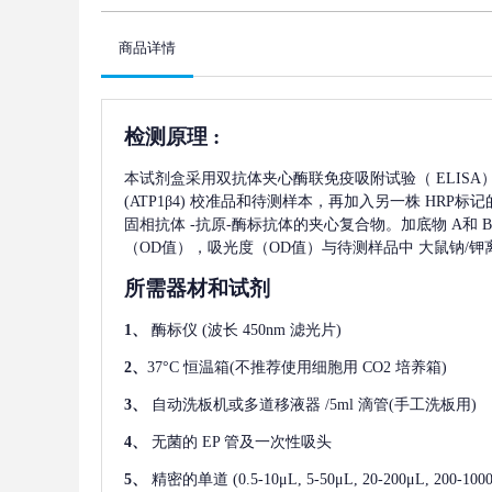
商品详情
检测原理
:
本试剂盒采用双抗体夹心酶联免疫吸附试验（
ELIS
(ATP1β4)
校准品和待测样本，再加入另一株
HRP标记
固相抗体
-抗原-酶标抗体的夹心复合物。加底物 A和 
（OD值），吸光度（OD值）与待测样品中
大鼠钠/钾离
所需器材和试剂
1、
酶标仪
(波长 450nm 滤光片)
2、
37°C 恒温箱(不推荐使用细胞用 CO2 培养箱)
3、
自动洗板机或多道移液器
/5ml 滴管(手工洗板用)
4、
无菌的
EP 管及一次性吸头
5、
精密的单道
(0.5-10μL, 5-50μL, 20-200μL