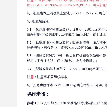
注意：
裂解液常用
PBS 缓冲液，或使用中等强度 RIPA
用50mM Tris+0.9%NaCL+0.1% SDS,PH 7.3
4、
细胞培养上清收集上清液，
2-8°C，2500rp
5、
细胞裂解液
5.1、
悬浮细胞的收集及裂解：
2-8°C，2500rpm 
白酶抑制剂(如 PMSF，工作浓度 1mmol/L)，置于冰上，
5.2、
贴壁细胞的收集及裂解：吸走上清液，加入预冷
胞悬液转入离心管中，置于冰上，裂解 30min-1h，
5.3、
细胞裂解过程中可用枪头吹打或间断摇动离心管
样品，工作 1-2 秒，停止 30 秒， 3~5 个循环。)
5.4、
裂解或超声破碎完成，
2-8°C，10000rpm
注意：
注意事项同组织样本。
6、
其他生物样本
2-8°C，1000×g 离心样品 20
操作步骤：
步骤
1：
向孔中加入
100ul 标准品或待测样品，贴上覆膜