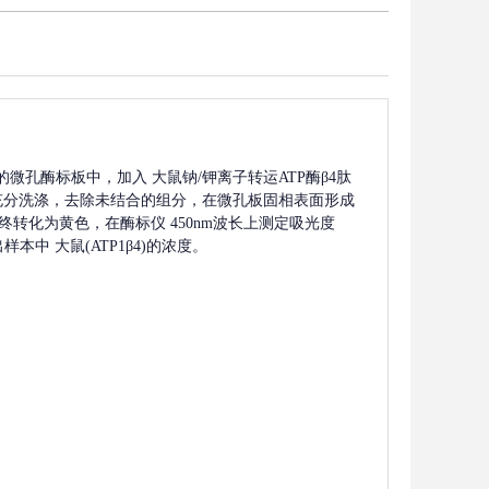
的微孔酶标板中，加入
大鼠钠/钾离子转运ATP酶β4肽
充分洗涤，去除未结合的组分，在微孔板固相表面形成
终转化为黄色，在酶标仪 450nm波长上测定吸光度
出样本中
大鼠(ATP1β4)
的浓度。