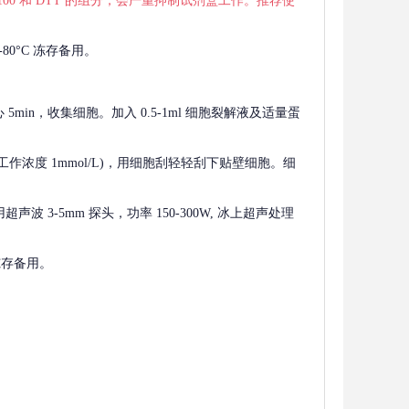
 X-100 和 DTT 的组分，会严重抑制试剂盒工作。推荐使
80°C 冻存备用。
离心 5min，收集细胞。加入 0.5-1ml 细胞裂解液及适量蛋
F，工作浓度 1mmol/L)，用细胞刮轻轻刮下贴壁细胞。细
波 3-5mm 探头，功率 150-300W, 冰上超声处理
 冻存备用。