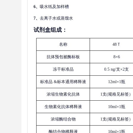
6、
吸水纸及加样槽
7、
去离子水或蒸馏水
试剂盒组成：
名称
48Ｔ
抗体预包被酶标板
8×6
冻干标准品
0.5 ng/支×2支
标准品
&标本通用稀释液
12ml×1瓶
浓缩生物素化抗体
1支(规格见标签）
生物素化抗体稀释液
10ml×1瓶
浓缩酶结合物
1支(规格见标签）
酶结合物稀释液
10ml×1瓶