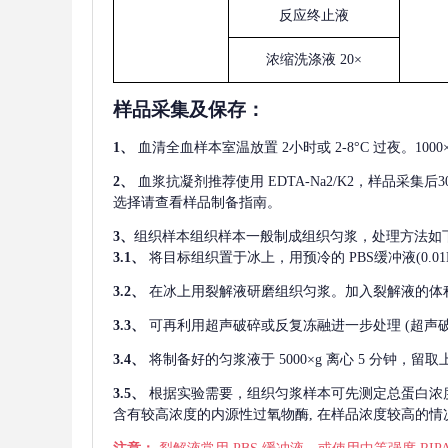
反应终止液
浓缩洗涤液
20×
样品采集及保存
：
1、
血清全血样本室温放置
2小时或 2-8°C 过夜。1
2、
血浆抗凝剂推荐使用
EDTA-Na2/K2，样品采集
选择请查看样品制备指南。
3、
组织样本组织样本一般制成组织匀浆，处理方法如
3.1、
将目标组织置于冰上，用预冷的
PBS缓冲液(0.
3.2、
在冰上用裂解液研磨组织匀浆。加入裂解液的体
3.3、
可再利用超声破碎或反复冻融进一步处理
(超声
3.4、
将制备好的匀浆液于
5000×g 离心 5 分钟，
3.5、
根据实验需要，组织匀浆样本可先测定总蛋白浓
含有较高浓度的内源性过氧物酶, 在样品浓度较高的情况下