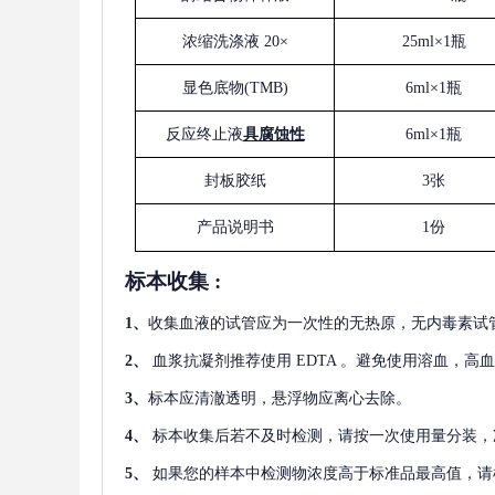
浓缩洗涤液
20×
25ml×1瓶
显色底物
(
TMB
)
6ml×1瓶
反应终止液
具腐蚀性
6ml×1瓶
封板胶纸
3张
产品说明书
1份
标本收集
:
1
、
收集血液的试管应为一次性的无热原，无内毒素试
2
、
血浆抗凝剂推荐使用
EDTA 。避免使用溶血，高
3
、
标本应清澈透明，悬浮物应离心去除。
4
、
标本收集后若不及时检测，请按一次使用量分装，
5
、
如果您的样本中检测物浓度高于标准品最高值，请