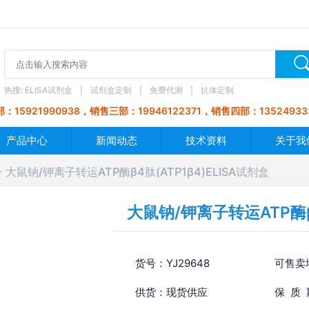
热搜:
ELISA试剂盒
试剂盒定制
免费代测
抗体定制
：15921990938，销售三部：19946122371，销售四部：13524933
产品中心
新闻动态
技术资料
关于我
大鼠钠/钾离子转运ATP酶β4肽(ATP1β4)ELISA试剂盒
大鼠钠/钾离子转运ATP酶β4
货号：YJ29648
可售卖
供货：现货供应
保 质