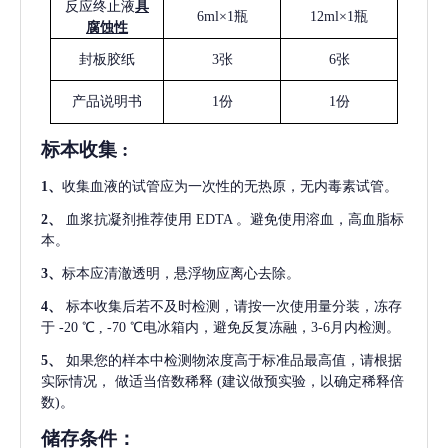
反应终止液
具
6ml×1瓶
12ml×1瓶
腐蚀性
封板胶纸
3张
6张
产品说明书
1份
1份
标本收集
:
1
、
收集血液的试管应为一次性的无热原，无内毒素试管。
2
、
血浆抗凝剂推荐使用
EDTA 。避免使用溶血，高血脂标
本。
3
、
标本应清澈透明，悬浮物应离心去除。
4
、
标本收集后若不及时检测，请按一次使用量分装，冻存
于
-20 ℃ , -70 ℃电冰箱内，避免反复冻融，3-6月内检测。
5
、
如果您的样本中检测物浓度高于标准品最高值，请根据
实际情况，
做适当倍数稀释
(建议做预实验，以确定稀释倍
数)。
储存条件：