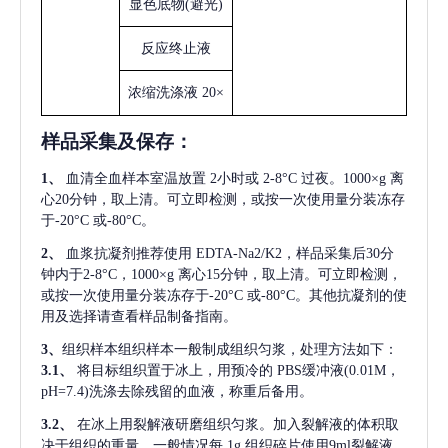
显色底物
(避光)
反应终止液
浓缩洗涤液
20×
样品采集及保存
：
1、
血清全血样本室温放置
2小时或 2-8°C 过夜。1000×g 离
心20分钟，取上清。可立即检测，或按一次使用量分装冻存
于-20°C 或-80°C。
2、
血浆抗凝剂推荐使用
EDTA-Na2/K2，样品采集后30分
钟内于2-8°C，1000×g 离心15分钟，取上清。可立即检测，
或按一次使用量分装冻存于-20°C 或-80°C。其他抗凝剂的使
用及选择请查看样品制备指南。
3、
组织样本组织样本一般制成组织匀浆，处理方法如下：
3.1、
将目标组织置于冰上，用预冷的
PBS缓冲液(0.01M，
pH=7.4)洗涤去除残留的血液，称重后备用。
3.2、
在冰上用裂解液研磨组织匀浆。加入裂解液的体积取
决于组织的重量，一般情况每
1g 组织碎片使用9ml裂解液。