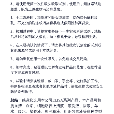
3、
请使用无菌一次性吸头吸取试剂，使用后，须旋紧试剂
瓶盖，以防止微生物污染和蒸发。
4、
手工洗板时，加洗液的吸头或滴管，切勿接触酶标板
孔。不充分的洗涤或污染容易造成假阳性和高背景。
5、
检测过程中，请提前准备好下一步实验所需试剂，洗板
后及时将试剂加入板孔，防止板孔干燥，导致检测失效。
6、
在未经确认的情况下，请勿将其他批次试剂盒的试剂或
其他来源的试剂用于本试剂盒。
7、
请勿重复使用一次性吸头，以免造成交叉污染。
8、
加样完成，贴覆膜以防孵育过程样品的蒸发，在推荐温
度下完成孵育过程。
9、
试验中请穿实验服、戴口罩、手套等，做好防护工作。
特别是检测血液或者其他体液样品时，请按生物试验室安全
防护条例执行。
总结：
感谢您选用本公司ELISA系列产品。本产品可检
测血清、血浆、细胞培养上清液、灌洗液、尿液、羊
水、腹水、脑脊液、胸腔积液、组织匀浆液等多种类型