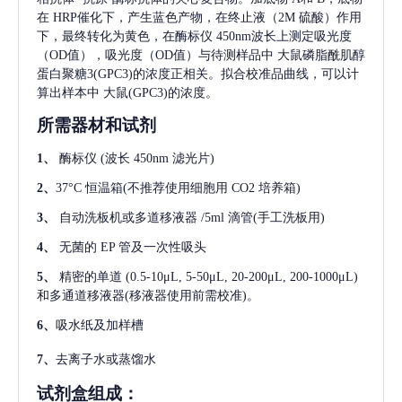
在 HRP催化下，产生蓝色产物，在终止液（2M 硫酸）作用
下，最终转化为黄色，在酶标仪 450nm波长上测定吸光度
（OD值），吸光度（OD值）与待测样品中
大鼠磷脂酰肌醇
蛋白聚糖3(GPC3)
的浓度正相关。拟合校准品曲线，可以计
算出样本中
大鼠(GPC3)
的浓度。
所需器材和试剂
1、
酶标仪
(波长 450nm 滤光片)
2、
37°C 恒温箱(不推荐使用细胞用 CO2 培养箱)
3、
自动洗板机或多道移液器
/5ml 滴管(手工洗板用)
4、
无菌的
EP 管及一次性吸头
5、
精密的单道
(0.5-10μL, 5-50μL, 20-200μL, 200-1000μL)
和多通道移液器(移液器使用前需校准)。
6、
吸水纸及加样槽
7、
去离子水或蒸馏水
试剂盒组成：