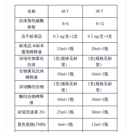
名称
48Ｔ
96Ｔ
抗体预包被酶
8×6
8×12
标板
冻干标准品
0.5 ng/支×2支
0.5 ng/支×3支
标准品
&标本
12ml×1瓶
20ml×1瓶
通用稀释液
浓缩生物素化
1支(规格见标
1支(规格见标
抗体
签）
签）
生物素化抗体
10ml×1瓶
16ml×1瓶
稀释液
1支(规格见标
1支(规格见标
浓缩酶结合物
签）
签）
酶结合物稀释
10ml×1瓶
16ml×1瓶
液
浓缩洗涤液
20×
25ml×1瓶
50ml×1瓶
显色底物
(
TMB
)
6ml×1瓶
12ml×1瓶