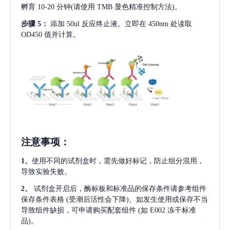
孵育 10-20 分钟(请使用 TMB 显色精准控制方法)。
步骤
5：
添加
50ul 反应终止液。立即在 450nm 处读取
OD450 值并计算。
注意事项
：
1、
使用不同的试剂盒时，需先做好标记，防止组分混用，
导致实验失败。
2、
试剂盒开启后，酶标板和标准品的保存条件请参考组件
保存条件表格
(受潮后活性会下降)。如发生使用或保存不当
导致组件缺损，可申请购买配套组件
(如 E002 冻干标准
品)。