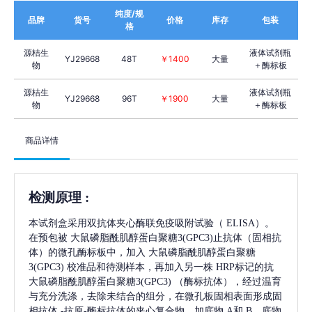
纯度/规
品牌
货号
价格
库存
包装
格
源桔生
液体试剂瓶
YJ29668
48T
￥1400
大量
物
＋酶标板
源桔生
液体试剂瓶
YJ29668
96T
￥1900
大量
物
＋酶标板
商品详情
检测原理
:
本试剂盒采用双抗体夹心酶联免疫吸附试验（
ELISA）。
在预包被
大鼠磷脂酰肌醇蛋白聚糖3(GPC3)
止抗体（固相抗
体）的微孔酶标板中，加入
大鼠磷脂酰肌醇蛋白聚糖
3(GPC3)
校准品和待测样本，再加入另一株
HRP标记的抗
大鼠磷脂酰肌醇蛋白聚糖3(GPC3)
（酶标抗体），经过温育
与充分洗涤，去除未结合的组分，在微孔板固相表面形成固
相抗体
-抗原-酶标抗体的夹心复合物。加底物 A和 B，底物