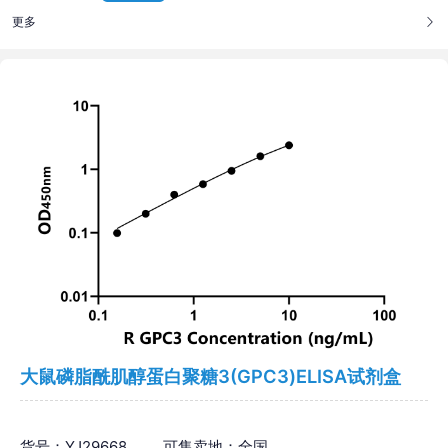
更多
大鼠磷脂酰肌醇蛋白聚糖3(GPC3)ELISA试剂盒
货号：YJ29668
可售卖地：全国