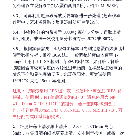
另外建议在裂解液中加入蛋白酶抑制剂，如 1mM PMSF。
3.3、
可再利用超声破碎或反复冻融进一步处理
(超声破碎
过程中，需冰浴降温；反复冻融法可重复2次)。
3.4、
将制备好的匀浆液于
5000×g 离心 5 分钟，留取上清
即可检测。或按一次使用量分装冻存于-20°C 或-80°C。
3.5、
根据实验需要，组织匀浆样本可先测定总蛋白浓度
,以
便于数据分析，推荐 BCA 法。一般调整总蛋白浓度至 1-
3mg/ml 用于 ELISA 检测。某些组织样本，如肝脏，肾脏，
胰腺因含有较高浓度的内源性过氧物酶, 在样品浓度较高的
情况下会和显色底物反应，出现假阳性。可尝试使用
1%H2O2 灭活 15min 再检测。
注意：
裂解液常用
PBS 缓冲液，或使用中等强度 RIPA 裂
解液。使用 时，PH 值需调整为PH7.3，避免使用含 NP-
40，Triton X-100 和 DTT 的组分，会严重抑制试剂盒工
作。推荐使用50mM Tris+0.9%NaCL+0.1% SDS,PH 7.3，可
自行配制或联系我们购买。
4、
细胞培养上清收集上清液，
2-8°C，2500rpm 离心
5min，收集澄清的细胞培养上清。立即用于检测，或按一次