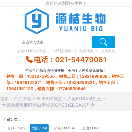
欢迎您来到源桔生物！
热搜:
ELISA试剂盒
试剂盒定制
免费代测
抗体定制
电话：021-54479081
本公司产品仅供科研使用，不用于人体及临床诊断！
销售一部：15216759556，销售二部：15921990938，销售三
部：19946122371，销售四部：13524933321，销售五部：
13641951130，销售六部：17740839645
首页
产品中心
ELISA试剂盒
大鼠ELISA试剂盒
大鼠磷脂酰肌醇蛋白聚糖3(GPC3)ELISA试剂盒
产品分类：
人 / Human
大鼠 / Rat
小鼠 / Mouse
其他 / Else