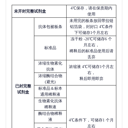
4℃保存，请在保质期内
未开封完整试剂盒
使用
未用完的板条放回带拉链
抗体包被板条
铝箔袋，封好口
4℃条件
下可储存1个月左右
冻干粉
-20℃可储存6 个
月左右，
标准品
稀释后的标准品使用后请
丢弃
浓缩生物素化
浓缩液
4℃可储存1个月左
抗体
右，
浓缩酶结合物
释后即用即弃
(避光)
已
封完整
标准品＆标本
试剂盒
通用稀释液
生物素化抗体
稀释液
酶结合物稀释
液
4℃条件下，可储存1 个月
左右