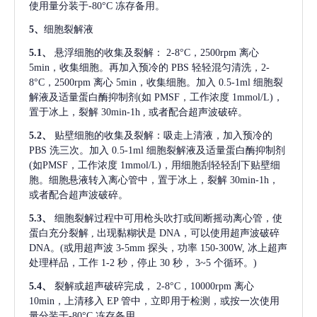
使用量分装于-80°C 冻存备用。
5、
细胞裂解液
5.1、
悬浮细胞的收集及裂解：
2-8°C，2500rpm 离心
5min，收集细胞。再加入预冷的 PBS 轻轻混匀清洗，2-
8°C，2500rpm 离心 5min，收集细胞。加入 0.5-1ml 细胞裂
解液及适量蛋白酶抑制剂(如 PMSF，工作浓度 1mmol/L)，
置于冰上，裂解 30min-1h , 或者配合超声波破碎。
5.2、
贴壁细胞的收集及裂解：吸走上清液，加入预冷的
PBS 洗三次。加入 0.5-1ml 细胞裂解液及适量蛋白酶抑制剂
(如PMSF，工作浓度 1mmol/L)，用细胞刮轻轻刮下贴壁细
胞。细胞悬液转入离心管中，置于冰上，裂解 30min-1h，
或者配合超声波破碎。
5.3、
细胞裂解过程中可用枪头吹打或间断摇动离心管，使
蛋白充分裂解
, 出现黏糊状是 DNA，可以使用超声波破碎
DNA。(或用超声波 3-5mm 探头，功率 150-300W, 冰上超声
处理样品，工作 1-2 秒，停止 30 秒， 3~5 个循环。)
5.4、
裂解或超声破碎完成，
2-8°C，10000rpm 离心
10min，上清移入 EP 管中，立即用于检测，或按一次使用
量分装于-80°C 冻存备用。