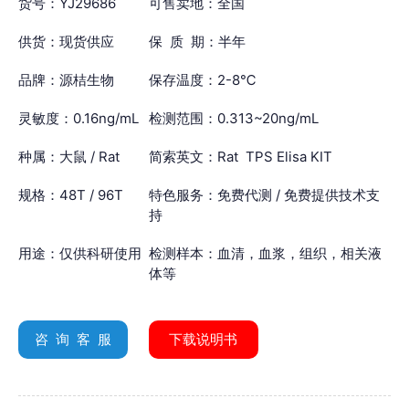
货号：YJ29686
可售卖地：全国
供货：现货供应
保 质 期：半年
品牌：源桔生物
保存温度：2-8℃
灵敏度：0.16ng/mL
检测范围：0.313~20ng/mL
种属：大鼠 / Rat
简索英文：Rat TPS Elisa KIT
规格：48T / 96T
特色服务：免费代测 / 免费提供技术支
持
用途：仅供科研使用
检测样本：血清，血浆，组织，相关液
体等
咨 询 客 服
下载说明书