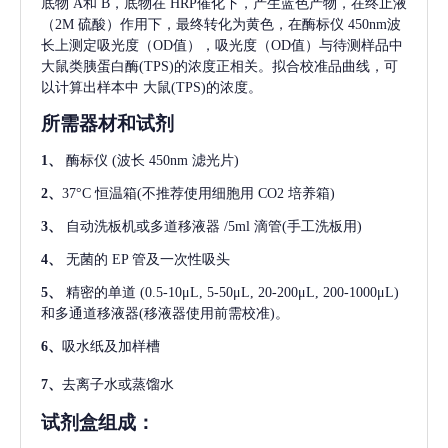
底物 A和 B，底物在 HRP催化下，产生蓝色产物，在终止液
（2M 硫酸）作用下，最终转化为黄色，在酶标仪 450nm波
长上测定吸光度（OD值），吸光度（OD值）与待测样品中
大鼠类胰蛋白酶(TPS)
的浓度正相关。拟合校准品曲线，可
以计算出样本中
大鼠(TPS)
的浓度。
所需器材和试剂
1、
酶标仪
(波长 450nm 滤光片)
2、
37°C 恒温箱(不推荐使用细胞用 CO2 培养箱)
3、
自动洗板机或多道移液器
/5ml 滴管(手工洗板用)
4、
无菌的
EP 管及一次性吸头
5、
精密的单道
(0.5-10μL, 5-50μL, 20-200μL, 200-1000μL)
和多通道移液器(移液器使用前需校准)。
6、
吸水纸及加样槽
7、
去离子水或蒸馏水
试剂盒组成：