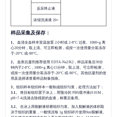
反应终止液
浓缩洗涤液
20×
样品采集及保存
：
1、
血清全血样本室温放置
2小时或 2-8°C 过夜。1000×g 离
心20分钟，取上清。可立即检测，或按一次使用量分装冻存
于-20°C 或-80°C。
2、
血浆抗凝剂推荐使用
EDTA-Na2/K2，样品采集后30分
钟内于2-8°C，1000×g 离心15分钟，取上清。可立即检测，
或按一次使用量分装冻存于-20°C 或-80°C。其他抗凝剂的使
用及选择请查看样品制备指南。
3、
组织样本组织样本一般制成组织匀浆，处理方法如下：
3.1、
将目标组织置于冰上，用预冷的
PBS缓冲液(0.01M，
pH=7.4)洗涤去除残留的血液，称重后备用。
3.2、
在冰上用裂解液研磨组织匀浆。加入裂解液的体积取
决于组织的重量，一般情况每
1g 组织碎片使用9ml裂解液。