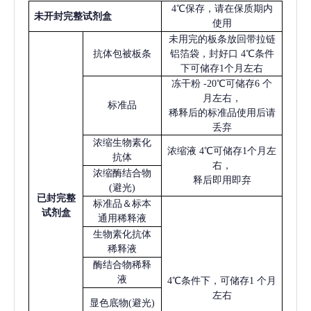
4℃保存，请在保质期内
未开封完整试剂盒
使用
未用完的板条放回带拉链
抗体包被板条
铝箔袋，封好口
4℃条件
下可储存1个月左右
冻干粉
-20℃可储存6 个
月左右，
标准品
稀释后的标准品使用后请
丢弃
浓缩生物素化
浓缩液
4℃可储存1个月左
抗体
右，
浓缩酶结合物
释后即用即弃
(避光)
已
封完整
标准品＆标本
试剂盒
通用稀释液
生物素化抗体
稀释液
酶结合物稀释
液
4℃条件下，可储存1 个月
左右
显色底物
(避光)