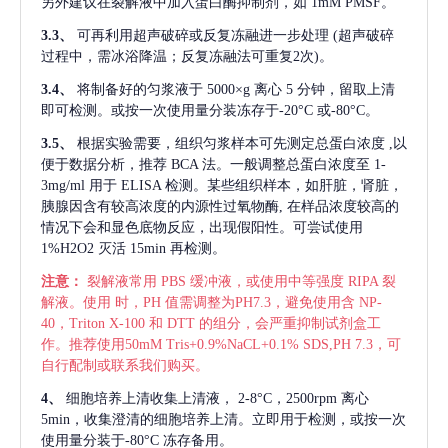
另外建议在裂解液中加入蛋白酶抑制剂，如 1mM PMSF。
3.3、
可再利用超声破碎或反复冻融进一步处理
(超声破碎
过程中，需冰浴降温；反复冻融法可重复2次)。
3.4、
将制备好的匀浆液于
5000×g 离心 5 分钟，留取上清
即可检测。或按一次使用量分装冻存于-20°C 或-80°C。
3.5、
根据实验需要，组织匀浆样本可先测定总蛋白浓度
,以
便于数据分析，推荐 BCA 法。一般调整总蛋白浓度至 1-
3mg/ml 用于 ELISA 检测。某些组织样本，如肝脏，肾脏，
胰腺因含有较高浓度的内源性过氧物酶, 在样品浓度较高的
情况下会和显色底物反应，出现假阳性。可尝试使用
1%H2O2 灭活 15min 再检测。
注意：
裂解液常用
PBS 缓冲液，或使用中等强度 RIPA 裂
解液。使用 时，PH 值需调整为PH7.3，避免使用含 NP-
40，Triton X-100 和 DTT 的组分，会严重抑制试剂盒工
作。推荐使用50mM Tris+0.9%NaCL+0.1% SDS,PH 7.3，可
自行配制或联系我们购买。
4、
细胞培养上清收集上清液，
2-8°C，2500rpm 离心
5min，收集澄清的细胞培养上清。立即用于检测，或按一次
使用量分装于-80°C 冻存备用。