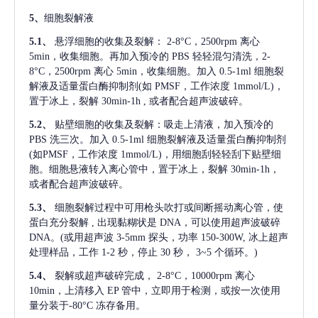
5、
细胞裂解液
5.1、
悬浮细胞的收集及裂解：
2-8°C，2500rpm 离心
5min，收集细胞。再加入预冷的 PBS 轻轻混匀清洗，2-
8°C，2500rpm 离心 5min，收集细胞。加入 0.5-1ml 细胞裂
解液及适量蛋白酶抑制剂(如 PMSF，工作浓度 1mmol/L)，
置于冰上，裂解 30min-1h , 或者配合超声波破碎。
5.2、
贴壁细胞的收集及裂解：吸走上清液，加入预冷的
PBS 洗三次。加入 0.5-1ml 细胞裂解液及适量蛋白酶抑制剂
(如PMSF，工作浓度 1mmol/L)，用细胞刮轻轻刮下贴壁细
胞。细胞悬液转入离心管中，置于冰上，裂解 30min-1h，
或者配合超声波破碎。
5.3、
细胞裂解过程中可用枪头吹打或间断摇动离心管，使
蛋白充分裂解
, 出现黏糊状是 DNA，可以使用超声波破碎
DNA。(或用超声波 3-5mm 探头，功率 150-300W, 冰上超声
处理样品，工作 1-2 秒，停止 30 秒， 3~5 个循环。)
5.4、
裂解或超声破碎完成，
2-8°C，10000rpm 离心
10min，上清移入 EP 管中，立即用于检测，或按一次使用
量分装于-80°C 冻存备用。