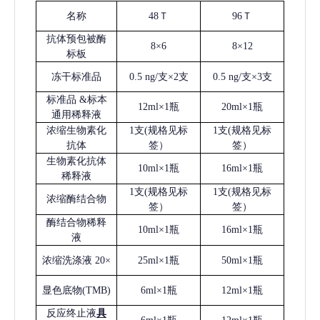
名称
48Ｔ
96Ｔ
抗体预包被酶
8×6
8×12
标板
冻干标准品
0.5 ng/支×2支
0.5 ng/支×3支
标准品
&标本
12ml×1瓶
20ml×1瓶
通用稀释液
浓缩生物素化
1支(规格见标
1支(规格见标
抗体
签）
签）
生物素化抗体
10ml×1瓶
16ml×1瓶
稀释液
1支(规格见标
1支(规格见标
浓缩酶结合物
签）
签）
酶结合物稀释
10ml×1瓶
16ml×1瓶
液
浓缩洗涤液
20×
25ml×1瓶
50ml×1瓶
显色底物
(
TMB
)
6ml×1瓶
12ml×1瓶
反应终止液
具