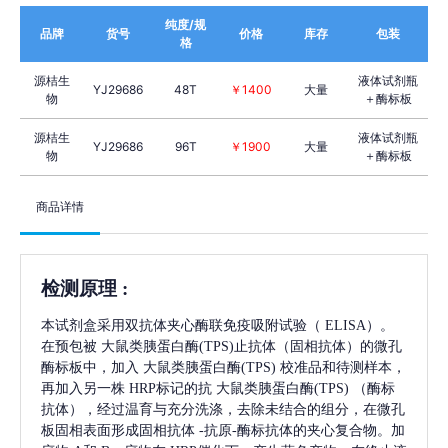
纯度/规
品牌
货号
价格
库存
包装
格
源桔生
液体试剂瓶
YJ29686
48T
￥1400
大量
物
＋酶标板
源桔生
液体试剂瓶
YJ29686
96T
￥1900
大量
物
＋酶标板
商品详情
检测原理
:
本试剂盒采用双抗体夹心酶联免疫吸附试验（
ELISA）。
在预包被
大鼠类胰蛋白酶(TPS)
止抗体（固相抗体）的微孔
酶标板中，加入
大鼠类胰蛋白酶(TPS)
校准品和待测样本，
再加入另一株
HRP标记的抗
大鼠类胰蛋白酶(TPS)
（酶标
抗体），经过温育与充分洗涤，去除未结合的组分，在微孔
板固相表面形成固相抗体
-抗原-酶标抗体的夹心复合物。加