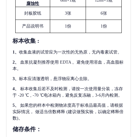
6ml×1瓶
12ml×1瓶
腐蚀性
封板胶纸
3张
6张
产品说明书
1份
1份
标本收集
:
1
、
收集血液的试管应为一次性的无热原，无内毒素试管。
2
、
血浆抗凝剂推荐使用
EDTA 。避免使用溶血，高血脂标
本。
3
、
标本应清澈透明，悬浮物应离心去除。
4
、
标本收集后若不及时检测，请按一次使用量分装，冻存
于
-20 ℃ , -70 ℃电冰箱内，避免反复冻融，3-6月内检测。
5
、
如果您的样本中检测物浓度高于标准品最高值，请根据
实际情况，
做适当倍数稀释
(建议做预实验，以确定稀释倍
数)。
储存条件：