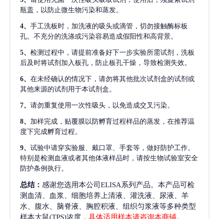
瓶盖，以防止微生物污染和蒸发。
4、
手工洗板时，加洗液的吸头或滴管，切勿接触酶标板
孔。不充分的洗涤或污染容易造成假阳性和高背景。
5、
检测过程中，请提前准备好下一步实验所需试剂，洗板
后及时将试剂加入板孔，防止板孔干燥，导致检测失效。
6、
在未经确认的情况下，请勿将其他批次试剂盒的试剂或
其他来源的试剂用于本试剂盒。
7、
请勿重复使用一次性吸头，以免造成交叉污染。
8、
加样完成，贴覆膜以防孵育过程样品的蒸发，在推荐温
度下完成孵育过程。
9、
试验中请穿实验服、戴口罩、手套等，做好防护工作。
特别是检测血液或者其他体液样品时，请按生物试验室安全
防护条例执行。
总结：
感谢您选用本公司ELISA系列产品。本产品可检
测血清、血浆、细胞培养上清液、灌洗液、尿液、羊
水、腹水、脑脊液、胸腔积液、组织匀浆液等多种类型
样本大鼠(TPS)浓度，
具体适用样本请咨询本商铺
。