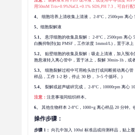
注意：
裂解液常用
PBS 缓冲液，或使用中等强度 RIPA
用50mM Tris+0.9%NaCL+0.1% SDS,PH 7.3
4、
细胞培养上清收集上清液，
2-8°C，2500rp
5、
细胞裂解液
5.1、
悬浮细胞的收集及裂解：
2-8°C，2500rpm 
白酶抑制剂(如 PMSF，工作浓度 1mmol/L)，置于冰上，
5.2、
贴壁细胞的收集及裂解：吸走上清液，加入预冷
胞悬液转入离心管中，置于冰上，裂解 30min-1h，
5.3、
细胞裂解过程中可用枪头吹打或间断摇动离心管
样品，工作 1-2 秒，停止 30 秒， 3~5 个循环。)
5.4、
裂解或超声破碎完成，
2-8°C，10000rpm
注意：
注意事项同组织样本。
6、
其他生物样本
2-8°C，1000×g 离心样品 20
操作步骤：
步骤
1：
向孔中加入
100ul 标准品或待测样品，贴上覆膜