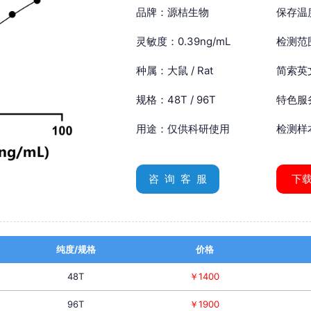
品牌：源桔生物
保存温
灵敏度：0.39ng/mL
检测范围
种属：大鼠 / Rat
简索英文：
规格：48T / 96T
特色服
用途：仅供科研使用
检测样
咨 询 客 服
下
纯度/规格
价格
48T
￥1400
96T
￥1900