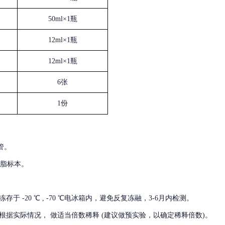
50ml×1瓶
12ml×1瓶
12ml×1瓶
6张
1份
管。
血脂标本。
冻存于
-20 ℃ , -70 ℃电冰箱内，避免反复冻融，3-6月内检测。
根据实际情况，
做适当倍数稀释
(建议做预实验，以确定稀释倍数)。