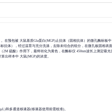
A）。在预包被
大鼠基质Gla蛋白(MGP)
止抗体（固相抗体）的微孔酶标板中
酶标抗体），经过温育与充分洗涤，去除未结合的组分，在微孔板固相表
液（2M 硫酸）作用下，最终转化为黄色，在酶标仪 450nm波长上测定吸
计算出样本中
大鼠(MGP)
的浓度。
, 200-1000μL)和多通道移液器(移液器使用前需校准)。