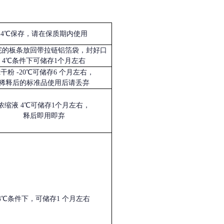
4℃保存，请在保质期内使用
完的板条放回带拉链铝箔袋，封好口
4℃条件下可储存1个月左右
冻干粉
-20℃可储存6 个月左右，
稀释后的标准品使用后请丢弃
浓缩液
4℃可储存1个月左右，
释后即用即弃
4℃条件下，可储存1 个月左右