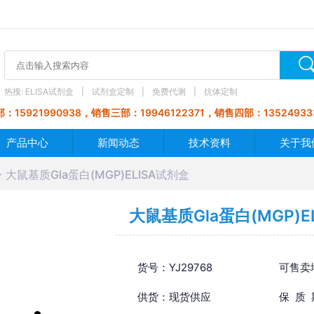
热搜:
ELISA试剂盒
试剂盒定制
免费代测
抗体定制
：15921990938，销售三部：19946122371，销售四部：13524933
产品中心
新闻动态
技术资料
关于我
大鼠基质Gla蛋白(MGP)ELISA试剂盒
大鼠基质Gla蛋白(MGP)E
货号：YJ29768
可售卖
供货：现货供应
保 质