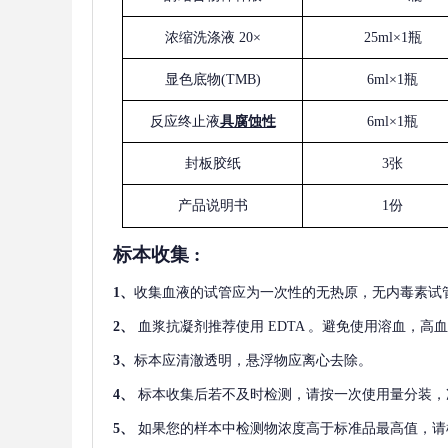
浓缩洗涤液
20×
25ml×1瓶
显色底物
(
TMB
)
6ml×1瓶
反应终止液
具腐蚀性
6ml×1瓶
封板胶纸
3张
产品说明书
1份
标本收集
:
1
、
收集血液的试管应为一次性的无热原，无内毒素试
2
、
血浆抗凝剂推荐使用
EDTA 。避免使用溶血，高
3
、
标本应清澈透明，悬浮物应离心去除。
4
、
标本收集后若不及时检测，请按一次使用量分装，
5
、
如果您的样本中检测物浓度高于标准品最高值，请