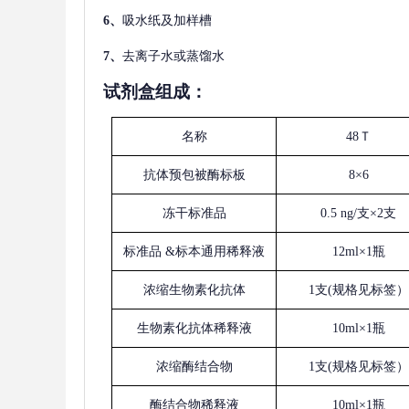
6、
吸水纸及加样槽
7、
去离子水或蒸馏水
试剂盒组成：
名称
48Ｔ
抗体预包被酶标板
8×6
冻干标准品
0.5 ng/支×2支
标准品
&标本通用稀释液
12ml×1瓶
浓缩生物素化抗体
1支(规格见标签）
生物素化抗体稀释液
10ml×1瓶
浓缩酶结合物
1支(规格见标签）
酶结合物稀释液
10ml×1瓶