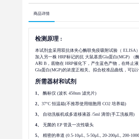
商品详情
检测原理
:
本试剂盒采用双抗体夹心酶联免疫吸附试验（
ELIS
加入另一株
HRP标记的抗
大鼠基质Gla蛋白(MGP)
（
A和 B，底物在 HRP催化下，产生蓝色产物，在终止
Gla蛋白(MGP)
的浓度正相关。拟合校准品曲线，可以
所需器材和试剂
1、
酶标仪
(波长 450nm 滤光片)
2、
37°C 恒温箱(不推荐使用细胞用 CO2 培养箱)
3、
自动洗板机或多道移液器
/5ml 滴管(手工洗板用)
4、
无菌的
EP 管及一次性吸头
5、
精密的单道
(0.5-10μL, 5-50μL, 20-200μL