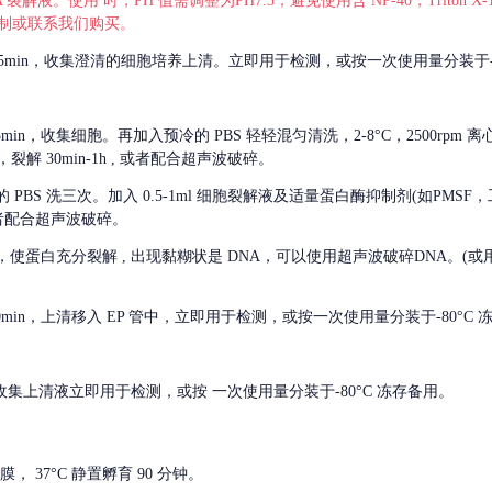
 裂解液。使用 时，PH 值需调整为PH7.3，避免使用含 NP-40，Triton
，可自行配制或联系我们购买。
m 离心 5min，收集澄清的细胞培养上清。立即用于检测，或按一次使用量分装于-
离心 5min，收集细胞。再加入预冷的 PBS 轻轻混匀清洗，2-8°C，2500rpm 
裂解 30min-1h , 或者配合超声波破碎。
的
PBS 洗三次。加入 0.5-1ml 细胞裂解液及适量蛋白酶抑制剂(如PMS
或者配合超声波破碎。
，使蛋白充分裂解
, 出现黏糊状是 DNA，可以使用超声波破碎DNA。(或用超声
 离心 10min，上清移入 EP 管中，立即用于检测，或按一次使用量分装于-80°C
 分钟。收集上清液立即用于检测，或按 一次使用量分装于-80°C 冻存备用。
， 37°C 静置孵育 90 分钟。