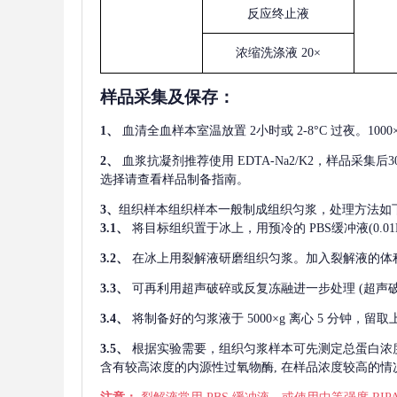
反应终止液
浓缩洗涤液
20×
样品采集及保存
：
1、
血清全血样本室温放置
2小时或 2-8°C 过夜。1
2、
血浆抗凝剂推荐使用
EDTA-Na2/K2，样品采集
选择请查看样品制备指南。
3、
组织样本组织样本一般制成组织匀浆，处理方法如
3.1、
将目标组织置于冰上，用预冷的
PBS缓冲液(0.
3.2、
在冰上用裂解液研磨组织匀浆。加入裂解液的体
3.3、
可再利用超声破碎或反复冻融进一步处理
(超声
3.4、
将制备好的匀浆液于
5000×g 离心 5 分钟，
3.5、
根据实验需要，组织匀浆样本可先测定总蛋白浓
含有较高浓度的内源性过氧物酶, 在样品浓度较高的情况下