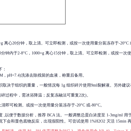
000×g 离心20分钟，取上清。可立即检测，或按一次使用量分装冻存于-20°C 或
后30分钟内于2-8°C，1000×g 离心15分钟，取上清。可立即检测，或按一次
下：
01M，pH=7.4)洗涤去除残留的血液，称重后备用。
积取决于组织的重量，一般情况每
1g 组织碎片使用9ml裂解液。另外建议
破碎过程中，需冰浴降温；反复冻融法可重复2次)。
留取上清即可检测。或按一次使用量分装冻存于-20°C 或-80°C。
度
,以便于数据分析，推荐 BCA 法。一般调整总蛋白浓度至 1-3mg/ml
会和显色底物反应，出现假阳性。可尝试使用 1%H2O2 灭活 15min 