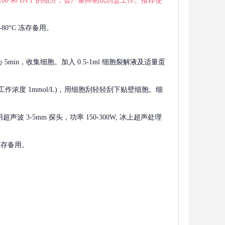
 X-100 和 DTT 的组分，会严重抑制试剂盒工作。推荐使
80°C 冻存备用。
离心 5min，收集细胞。加入 0.5-1ml 细胞裂解液及适量蛋
F，工作浓度 1mmol/L)，用细胞刮轻轻刮下贴壁细胞。细
波 3-5mm 探头，功率 150-300W, 冰上超声处理
 冻存备用。