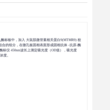
孔酶标板中，加入
大鼠肌微管素相关蛋白9(MTMR9)
校
结合的组分，在微孔板固相表面形成固相抗体
-抗原-酶
标仪 450nm波长上测定吸光度（OD值），吸光度
浓度。