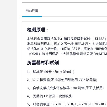
商品详情
检测原理
:
本试剂盒采用双抗体夹心酶联免疫吸附试验（
ELIS
准品和待测样本，再加入另一株
HRP标记的抗
大鼠肌微
标抗体的夹心复合物。加底物 A和 B，底物在 HRP
（OD值）与待测样品中
大鼠肌微管素相关蛋白9(MTMR
所需器材和试剂
1、
酶标仪
(波长 450nm 滤光片)
2、
37°C 恒温箱(不推荐使用细胞用 CO2 培养箱)
3、
自动洗板机或多道移液器
/5ml 滴管(手工洗板用)
4、
无菌的
EP 管及一次性吸头
5、
精密的单道
(0.5-10μL, 5-50μL, 20-200μL