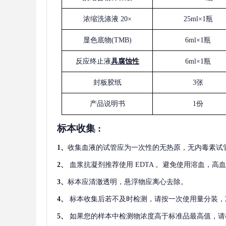
浓缩洗涤液
20×
25ml×1瓶
显色底物
(
TMB
)
6ml×1瓶
反应终止液
具腐蚀性
6ml×1瓶
封板胶纸
3张
产品说明书
1份
标本收集
:
1
、
收集血液的试管应为一次性的无热原，无内毒素试
2
、
血浆抗凝剂推荐使用
EDTA 。避免使用溶血，高
3
、
标本应清澈透明，悬浮物应离心去除。
4
、
标本收集后若不及时检测，请按一次使用量分装，
5
、
如果您的样本中检测物浓度高于标准品最高值，请