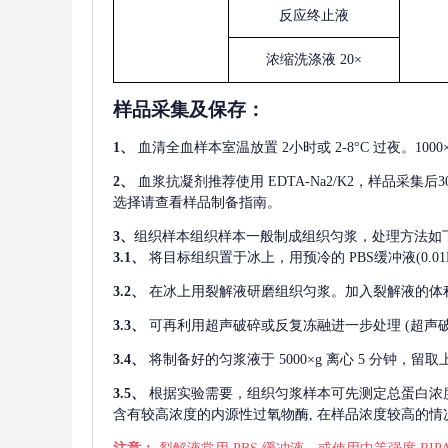
反应终止液
浓缩洗涤液
20×
样品采集及保存
：
1、
血清全血样本室温放置
2小时或 2-8°C 过夜。1
2、
血浆抗凝剂推荐使用
EDTA-Na2/K2，样品采集
选择请查看样品制备指南。
3、
组织样本组织样本一般制成组织匀浆，处理方法如
3.1、
将目标组织置于冰上，用预冷的
PBS缓冲液(0.
3.2、
在冰上用裂解液研磨组织匀浆。加入裂解液的体
3.3、
可再利用超声破碎或反复冻融进一步处理
(超声
3.4、
将制备好的匀浆液于
5000×g 离心 5 分钟，
3.5、
根据实验需要，组织匀浆样本可先测定总蛋白浓
含有较高浓度的内源性过氧物酶, 在样品浓度较高的情况下