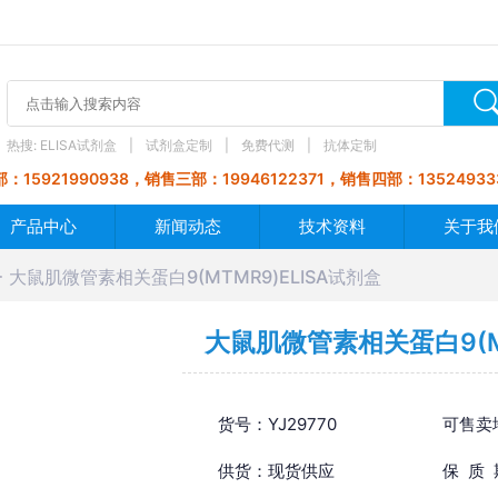
热搜:
ELISA试剂盒
试剂盒定制
免费代测
抗体定制
：15921990938，销售三部：19946122371，销售四部：13524933
产品中心
新闻动态
技术资料
关于我
大鼠肌微管素相关蛋白9(MTMR9)ELISA试剂盒
大鼠肌微管素相关蛋白9(MT
货号：YJ29770
可售卖
供货：现货供应
保 质