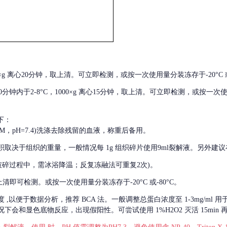
000×g 离心20分钟，取上清。可立即检测，或按一次使用量分装冻存于-20°C 或
后30分钟内于2-8°C，1000×g 离心15分钟，取上清。可立即检测，或按一次
下：
01M，pH=7.4)洗涤去除残留的血液，称重后备用。
积取决于组织的重量，一般情况每
1g 组织碎片使用9ml裂解液。另外建议
破碎过程中，需冰浴降温；反复冻融法可重复2次)。
留取上清即可检测。或按一次使用量分装冻存于-20°C 或-80°C。
度
,以便于数据分析，推荐 BCA 法。一般调整总蛋白浓度至 1-3mg/ml
会和显色底物反应，出现假阳性。可尝试使用 1%H2O2 灭活 15min 