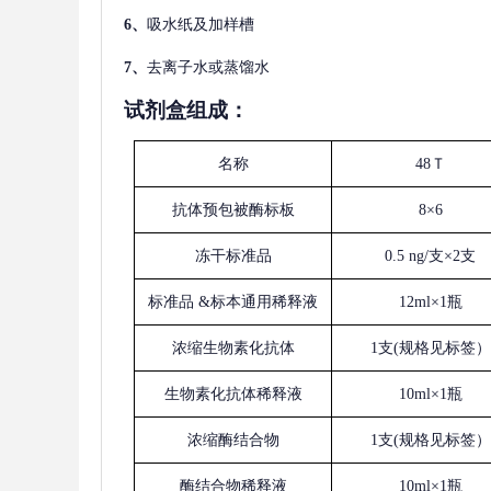
6、
吸水纸及加样槽
7、
去离子水或蒸馏水
试剂盒组成：
名称
48Ｔ
抗体预包被酶标板
8×6
冻干标准品
0.5 ng/支×2支
标准品
&标本通用稀释液
12ml×1瓶
浓缩生物素化抗体
1支(规格见标签）
生物素化抗体稀释液
10ml×1瓶
浓缩酶结合物
1支(规格见标签）
酶结合物稀释液
10ml×1瓶