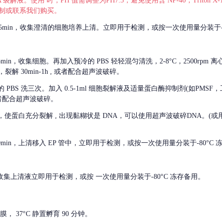
 裂解液。使用 时，PH 值需调整为PH7.3，避免使用含 NP-40，Triton
，可自行配制或联系我们购买。
m 离心 5min，收集澄清的细胞培养上清。立即用于检测，或按一次使用量分装于-
离心 5min，收集细胞。再加入预冷的 PBS 轻轻混匀清洗，2-8°C，2500rpm 
裂解 30min-1h , 或者配合超声波破碎。
的
PBS 洗三次。加入 0.5-1ml 细胞裂解液及适量蛋白酶抑制剂(如PMS
或者配合超声波破碎。
，使蛋白充分裂解
, 出现黏糊状是 DNA，可以使用超声波破碎DNA。(或用超声
 离心 10min，上清移入 EP 管中，立即用于检测，或按一次使用量分装于-80°C
 分钟。收集上清液立即用于检测，或按 一次使用量分装于-80°C 冻存备用。
， 37°C 静置孵育 90 分钟。