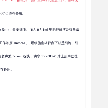
 X-100 和 DTT 的组分，会严重抑制试剂盒工作。推荐使
80°C 冻存备用。
离心 5min，收集细胞。加入 0.5-1ml 细胞裂解液及适量蛋
F，工作浓度 1mmol/L)，用细胞刮轻轻刮下贴壁细胞。细
波 3-5mm 探头，功率 150-300W, 冰上超声处理
 冻存备用。