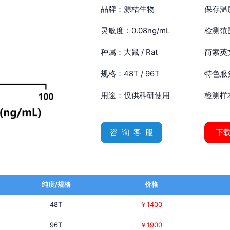
品牌：源桔生物
保存温
灵敏度：0.08ng/mL
检测范围
种属：大鼠 / Rat
简索英文：
规格：48T / 96T
特色服
用途：仅供科研使用
检测样
咨 询 客 服
下
纯度/规格
价格
48T
￥1400
96T
￥1900