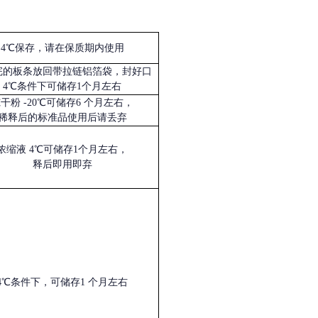
4℃保存，请在保质期内使用
完的板条放回带拉链铝箔袋，封好口
4℃条件下可储存1个月左右
冻干粉
-20℃可储存6 个月左右，
稀释后的标准品使用后请丢弃
浓缩液
4℃可储存1个月左右，
释后即用即弃
4℃条件下，可储存1 个月左右