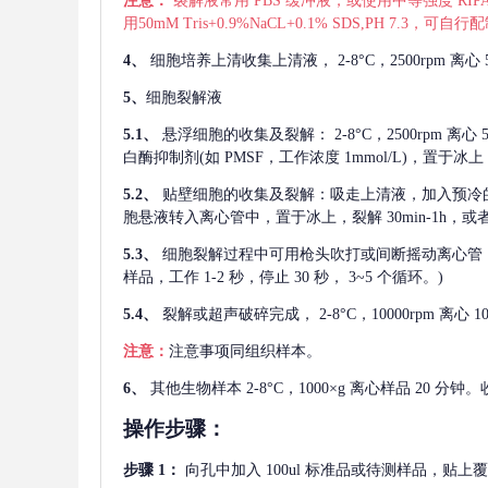
注意：
裂解液常用
PBS 缓冲液，或使用中等强度 RIPA
用50mM Tris+0.9%NaCL+0.1% SDS,PH 7.3
4、
细胞培养上清收集上清液，
2-8°C，2500rp
5、
细胞裂解液
5.1、
悬浮细胞的收集及裂解：
2-8°C，2500rpm 
白酶抑制剂(如 PMSF，工作浓度 1mmol/L)，置于冰上，
5.2、
贴壁细胞的收集及裂解：吸走上清液，加入预冷
胞悬液转入离心管中，置于冰上，裂解 30min-1h，
5.3、
细胞裂解过程中可用枪头吹打或间断摇动离心管
样品，工作 1-2 秒，停止 30 秒， 3~5 个循环。)
5.4、
裂解或超声破碎完成，
2-8°C，10000rpm
注意：
注意事项同组织样本。
6、
其他生物样本
2-8°C，1000×g 离心样品 20
操作步骤：
步骤
1：
向孔中加入
100ul 标准品或待测样品，贴上覆膜