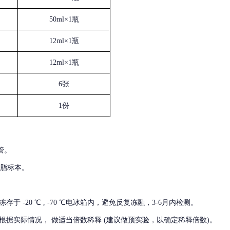
50ml×1瓶
12ml×1瓶
12ml×1瓶
6张
1份
管。
血脂标本。
冻存于
-20 ℃ , -70 ℃电冰箱内，避免反复冻融，3-6月内检测。
根据实际情况，
做适当倍数稀释
(建议做预实验，以确定稀释倍数)。