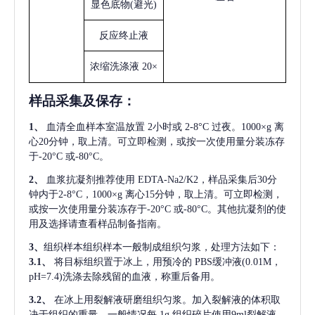
显色底物
(避光)
反应终止液
浓缩洗涤液
20×
样品采集及保存
：
1、
血清全血样本室温放置
2小时或 2-8°C 过夜。1000×g 离
心20分钟，取上清。可立即检测，或按一次使用量分装冻存
于-20°C 或-80°C。
2、
血浆抗凝剂推荐使用
EDTA-Na2/K2，样品采集后30分
钟内于2-8°C，1000×g 离心15分钟，取上清。可立即检测，
或按一次使用量分装冻存于-20°C 或-80°C。其他抗凝剂的使
用及选择请查看样品制备指南。
3、
组织样本组织样本一般制成组织匀浆，处理方法如下：
3.1、
将目标组织置于冰上，用预冷的
PBS缓冲液(0.01M，
pH=7.4)洗涤去除残留的血液，称重后备用。
3.2、
在冰上用裂解液研磨组织匀浆。加入裂解液的体积取
决于组织的重量，一般情况每
1g 组织碎片使用9ml裂解液。