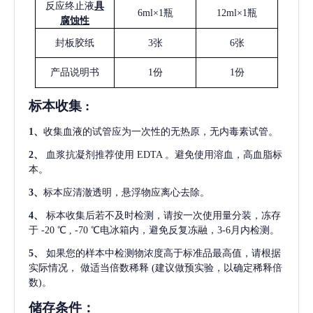
反应终止液
具
6ml×1瓶
12ml×1瓶
腐蚀性
封板胶纸
3张
6张
产品说明书
1份
1份
标本收集
:
1
、
收集血液的试管应为一次性的无热原，无内毒素试管。
2
、
血浆抗凝剂推荐使用
EDTA 。避免使用溶血，高血脂标
本。
3
、
标本应清澈透明，悬浮物应离心去除。
4
、
标本收集后若不及时检测，请按一次使用量分装，冻存
于
-20 ℃ , -70 ℃电冰箱内，避免反复冻融，3-6月内检测。
5
、
如果您的样本中检测物浓度高于标准品最高值，请根据
实际情况，
做适当倍数稀释
(建议做预实验，以确定稀释倍
数)。
储存条件：