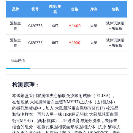
纯度/规
品牌
货号
价格
库存
包装
格
源桔生
液体试剂瓶
YJ29775
48T
￥1400
大量
物
＋酶标板
源桔生
液体试剂瓶
YJ29775
96T
￥1900
大量
物
＋酶标板
商品详情
检测原理
:
本试剂盒采用双抗体夹心酶联免疫吸附试验（
ELISA）。
在预包被
大鼠肌球蛋白重链7(MYH7)
止抗体（固相抗体）
的微孔酶标板中，加入
大鼠肌球蛋白重链7(MYH7)
校准品
和待测样本，再加入另一株
HRP标记的抗
大鼠肌球蛋白重
链7(MYH7)
（酶标抗体），经过温育与充分洗涤，去除未
结合的组分，在微孔板固相表面形成固相抗体
-抗原-酶标抗