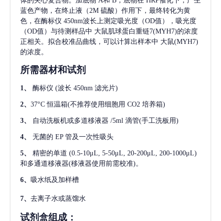
体的夹心复合物。加底物 A和 B，底物在 HRP催化下，产生
蓝色产物，在终止液（2M 硫酸）作用下，最终转化为黄
色，在酶标仪 450nm波长上测定吸光度（OD值），吸光度
（OD值）与待测样品中
大鼠肌球蛋白重链7(MYH7)
的浓度
正相关。拟合校准品曲线，可以计算出样本中
大鼠(MYH7)
的浓度。
所需器材和试剂
1、
酶标仪
(波长 450nm 滤光片)
2、
37°C 恒温箱(不推荐使用细胞用 CO2 培养箱)
3、
自动洗板机或多道移液器
/5ml 滴管(手工洗板用)
4、
无菌的
EP 管及一次性吸头
5、
精密的单道
(0.5-10μL, 5-50μL, 20-200μL, 200-1000μL)
和多通道移液器(移液器使用前需校准)。
6、
吸水纸及加样槽
7、
去离子水或蒸馏水
试剂盒组成：