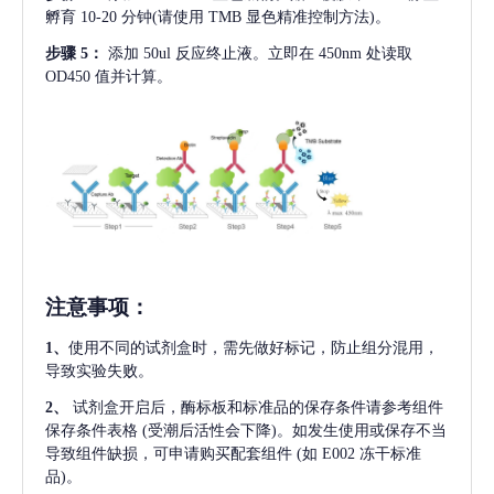
孵育 10-20 分钟(请使用 TMB 显色精准控制方法)。
步骤
5：
添加
50ul 反应终止液。立即在 450nm 处读取
OD450 值并计算。
注意事项
：
1、
使用不同的试剂盒时，需先做好标记，防止组分混用，
导致实验失败。
2、
试剂盒开启后，酶标板和标准品的保存条件请参考组件
保存条件表格
(受潮后活性会下降)。如发生使用或保存不当
导致组件缺损，可申请购买配套组件
(如 E002 冻干标准
品)。