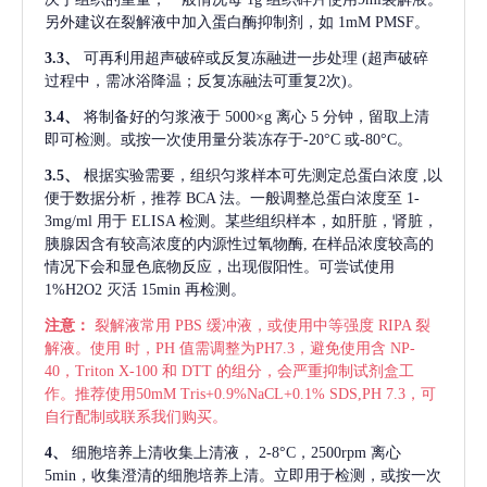
另外建议在裂解液中加入蛋白酶抑制剂，如 1mM PMSF。
3.3、
可再利用超声破碎或反复冻融进一步处理
(超声破碎
过程中，需冰浴降温；反复冻融法可重复2次)。
3.4、
将制备好的匀浆液于
5000×g 离心 5 分钟，留取上清
即可检测。或按一次使用量分装冻存于-20°C 或-80°C。
3.5、
根据实验需要，组织匀浆样本可先测定总蛋白浓度
,以
便于数据分析，推荐 BCA 法。一般调整总蛋白浓度至 1-
3mg/ml 用于 ELISA 检测。某些组织样本，如肝脏，肾脏，
胰腺因含有较高浓度的内源性过氧物酶, 在样品浓度较高的
情况下会和显色底物反应，出现假阳性。可尝试使用
1%H2O2 灭活 15min 再检测。
注意：
裂解液常用
PBS 缓冲液，或使用中等强度 RIPA 裂
解液。使用 时，PH 值需调整为PH7.3，避免使用含 NP-
40，Triton X-100 和 DTT 的组分，会严重抑制试剂盒工
作。推荐使用50mM Tris+0.9%NaCL+0.1% SDS,PH 7.3，可
自行配制或联系我们购买。
4、
细胞培养上清收集上清液，
2-8°C，2500rpm 离心
5min，收集澄清的细胞培养上清。立即用于检测，或按一次