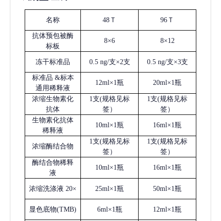
名称
48Ｔ
96Ｔ
抗体预包被酶
8×6
8×12
标板
冻干标准品
0.5 ng/支×2支
0.5 ng/支×3支
标准品
&标本
12ml×1瓶
20ml×1瓶
通用稀释液
浓缩生物素化
1支(规格见标
1支(规格见标
抗体
签）
签）
生物素化抗体
10ml×1瓶
16ml×1瓶
稀释液
1支(规格见标
1支(规格见标
浓缩酶结合物
签）
签）
酶结合物稀释
10ml×1瓶
16ml×1瓶
液
浓缩洗涤液
20×
25ml×1瓶
50ml×1瓶
显色底物
(
TMB
)
6ml×1瓶
12ml×1瓶