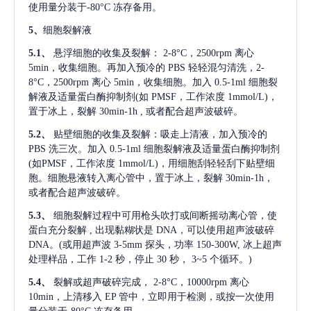
使用量分装于-80°C 冻存备用。
5、
细胞裂解液
5.1、
悬浮细胞的收集及裂解：
2-8°C，2500rpm 离心
5min，收集细胞。再加入预冷的 PBS 轻轻混匀清洗，2-
8°C，2500rpm 离心 5min，收集细胞。加入 0.5-1ml 细胞裂
解液及适量蛋白酶抑制剂(如 PMSF，工作浓度 1mmol/L)，
置于冰上，裂解 30min-1h , 或者配合超声波破碎。
5.2、
贴壁细胞的收集及裂解：吸走上清液，加入预冷的
PBS 洗三次。加入 0.5-1ml 细胞裂解液及适量蛋白酶抑制剂
(如PMSF，工作浓度 1mmol/L)，用细胞刮轻轻刮下贴壁细
胞。细胞悬液转入离心管中，置于冰上，裂解 30min-1h，
或者配合超声波破碎。
5.3、
细胞裂解过程中可用枪头吹打或间断摇动离心管，使
蛋白充分裂解
, 出现黏糊状是 DNA，可以使用超声波破碎
DNA。(或用超声波 3-5mm 探头，功率 150-300W, 冰上超声
处理样品，工作 1-2 秒，停止 30 秒， 3~5 个循环。)
5.4、
裂解或超声破碎完成，
2-8°C，10000rpm 离心
10min，上清移入 EP 管中，立即用于检测，或按一次使用