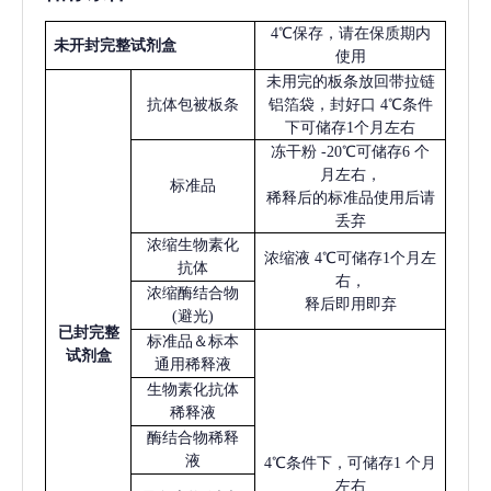
4℃保存，请在保质期内
未开封完整试剂盒
使用
未用完的板条放回带拉链
抗体包被板条
铝箔袋，封好口
4℃条件
下可储存1个月左右
冻干粉
-20℃可储存6 个
月左右，
标准品
稀释后的标准品使用后请
丢弃
浓缩生物素化
浓缩液
4℃可储存1个月左
抗体
右，
浓缩酶结合物
释后即用即弃
(避光)
已
封完整
标准品＆标本
试剂盒
通用稀释液
生物素化抗体
稀释液
酶结合物稀释
液
4℃条件下，可储存1 个月
左右