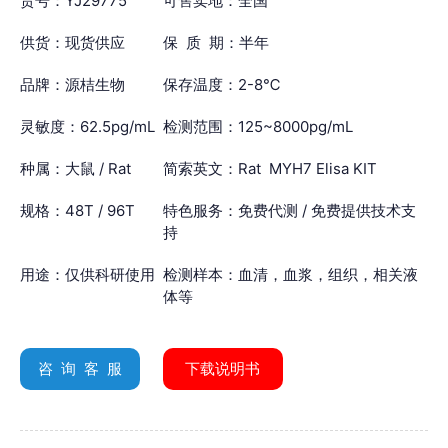
货号：YJ29775
可售卖地：全国
供货：现货供应
保 质 期：半年
品牌：源桔生物
保存温度：2-8℃
灵敏度：62.5pg/mL
检测范围：125~8000pg/mL
种属：大鼠 / Rat
简索英文：Rat MYH7 Elisa KIT
规格：48T / 96T
特色服务：免费代测 / 免费提供技术支
持
用途：仅供科研使用
检测样本：血清，血浆，组织，相关液
体等
咨 询 客 服
下载说明书