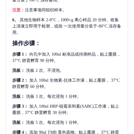
量分装于-80°C 冻存备用。
注意：
注意事项同组织样本。
6、
其他生物样本
2-8°C，1000×g 离心样品 20 分钟。收集
上清液立即用于检测，或按 一次使用量分装于-80°C 冻存备
用。
操作步骤：
步骤
1：
向孔中加入
100ul 标准品或待测样品，贴上覆膜，
37°C 静置孵育 90 分钟。
洗板：
洗板
2 次。不浸泡。
步骤
2：
加入
100ul 生物素-抗体工作液，贴上覆膜， 37°C
静置孵育 60 分钟。
洗板：
洗板
3 次。每次浸泡 1 分钟。
步骤
3：
加入
100ul HRP-链霉亲和素(SABC)工作液，贴上
覆膜，37°C 静置孵育 30 分钟。
洗板：
洗板
5 次。每次浸泡 1 分钟。
步骤
4：
添加
90ul TMB 显色底物。贴上覆膜， 37°C 静置