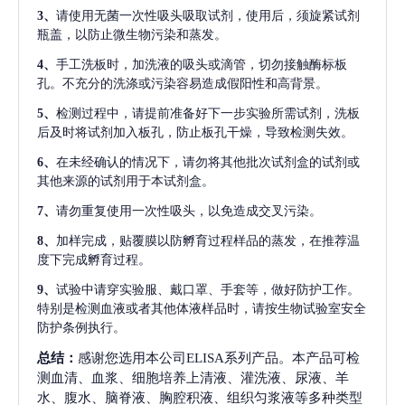
3、
请使用无菌一次性吸头吸取试剂，使用后，须旋紧试剂
瓶盖，以防止微生物污染和蒸发。
4、
手工洗板时，加洗液的吸头或滴管，切勿接触酶标板
孔。不充分的洗涤或污染容易造成假阳性和高背景。
5、
检测过程中，请提前准备好下一步实验所需试剂，洗板
后及时将试剂加入板孔，防止板孔干燥，导致检测失效。
6、
在未经确认的情况下，请勿将其他批次试剂盒的试剂或
其他来源的试剂用于本试剂盒。
7、
请勿重复使用一次性吸头，以免造成交叉污染。
8、
加样完成，贴覆膜以防孵育过程样品的蒸发，在推荐温
度下完成孵育过程。
9、
试验中请穿实验服、戴口罩、手套等，做好防护工作。
特别是检测血液或者其他体液样品时，请按生物试验室安全
防护条例执行。
总结：
感谢您选用本公司ELISA系列产品。本产品可检
测血清、血浆、细胞培养上清液、灌洗液、尿液、羊
水、腹水、脑脊液、胸腔积液、组织匀浆液等多种类型