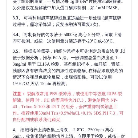
决于组织的重量，一般情况每
1g 组织碎片使用9ml裂解液。
另外建议在裂解液中加入蛋白酶抑制剂，如 1mM PMSF。
3.3、
可再利用超声破碎或反复冻融进一步处理
(超声破碎
过程中，需冰浴降温；反复冻融法可重复2次)。
3.4、
将制备好的匀浆液于
5000×g 离心 5 分钟，留取上清
即可检测。或按一次使用量分装冻存于-20°C 或-80°C。
3.5、
根据实验需要，组织匀浆样本可先测定总蛋白浓度
,以
便于数据分析，推荐 BCA 法。一般调整总蛋白浓度至 1-
3mg/ml 用于 ELISA 检测。某些组织样本，如肝脏，肾脏，
胰腺因含有较高浓度的内源性过氧物酶, 在样品浓度较高的
情况下会和显色底物反应，出现假阳性。可尝试使用
1%H2O2 灭活 15min 再检测。
注意：
裂解液常用
PBS 缓冲液，或使用中等强度 RIPA 裂
解液。使用 时，PH 值需调整为PH7.3，避免使用含 NP-
40，Triton X-100 和 DTT 的组分，会严重抑制试剂盒工
作。推荐使用50mM Tris+0.9%NaCL+0.1% SDS,PH 7.3，可
自行配制或联系我们购买。
4、
细胞培养上清收集上清液，
2-8°C，2500rpm 离心
5min，收集澄清的细胞培养上清。立即用于检测，或按一次