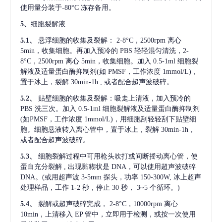
使用量分装于-80°C 冻存备用。
5、
细胞裂解液
5.1、
悬浮细胞的收集及裂解：
2-8°C，2500rpm 离心
5min，收集细胞。再加入预冷的 PBS 轻轻混匀清洗，2-
8°C，2500rpm 离心 5min，收集细胞。加入 0.5-1ml 细胞裂
解液及适量蛋白酶抑制剂(如 PMSF，工作浓度 1mmol/L)，
置于冰上，裂解 30min-1h , 或者配合超声波破碎。
5.2、
贴壁细胞的收集及裂解：吸走上清液，加入预冷的
PBS 洗三次。加入 0.5-1ml 细胞裂解液及适量蛋白酶抑制剂
(如PMSF，工作浓度 1mmol/L)，用细胞刮轻轻刮下贴壁细
胞。细胞悬液转入离心管中，置于冰上，裂解 30min-1h，
或者配合超声波破碎。
5.3、
细胞裂解过程中可用枪头吹打或间断摇动离心管，使
蛋白充分裂解
, 出现黏糊状是 DNA，可以使用超声波破碎
DNA。(或用超声波 3-5mm 探头，功率 150-300W, 冰上超声
处理样品，工作 1-2 秒，停止 30 秒， 3~5 个循环。)
5.4、
裂解或超声破碎完成，
2-8°C，10000rpm 离心
10min，上清移入 EP 管中，立即用于检测，或按一次使用