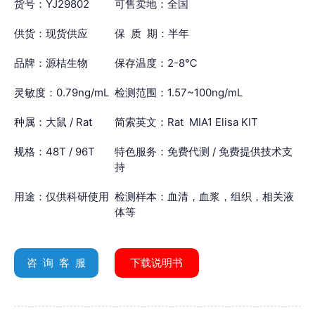
货号：YJ29802
可售卖地：全国
供货：现货供应
保 质 期：半年
品牌：源桔生物
保存温度：2-8℃
灵敏度：0.79ng/mL
检测范围：1.57~100ng/mL
种属：大鼠 / Rat
简索英文：Rat MIA1 Elisa KIT
规格：48T / 96T
特色服务：免费代测 / 免费提供技术支
持
用途：仅供科研使用
检测样本：血清，血浆，组织，相关液
体等
咨 询 客 服
下载说明书