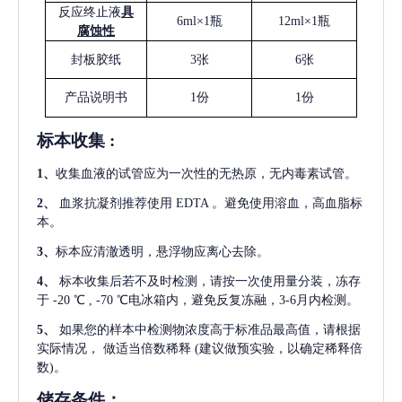
反应终止液
具
6ml×1瓶
12ml×1瓶
腐蚀性
封板胶纸
3张
6张
产品说明书
1份
1份
标本收集
:
1
、
收集血液的试管应为一次性的无热原，无内毒素试管。
2
、
血浆抗凝剂推荐使用
EDTA 。避免使用溶血，高血脂标
本。
3
、
标本应清澈透明，悬浮物应离心去除。
4
、
标本收集后若不及时检测，请按一次使用量分装，冻存
于
-20 ℃ , -70 ℃电冰箱内，避免反复冻融，3-6月内检测。
5
、
如果您的样本中检测物浓度高于标准品最高值，请根据
实际情况，
做适当倍数稀释
(建议做预实验，以确定稀释倍
数)。
储存条件：