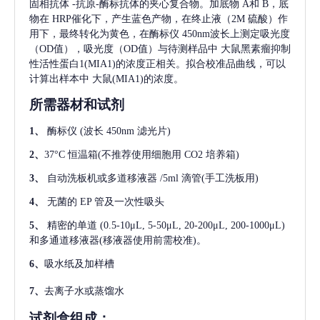
固相抗体
-抗原-酶标抗体的夹心复合物。加底物 A和 B，底
物在 HRP催化下，产生蓝色产物，在终止液（2M 硫酸）作
用下，最终转化为黄色，在酶标仪 450nm波长上测定吸光度
（OD值），吸光度（OD值）与待测样品中
大鼠黑素瘤抑制
性活性蛋白1(MIA1)
的浓度正相关。拟合校准品曲线，可以
计算出样本中
大鼠(MIA1)
的浓度。
所需器材和试剂
1、
酶标仪
(波长 450nm 滤光片)
2、
37°C 恒温箱(不推荐使用细胞用 CO2 培养箱)
3、
自动洗板机或多道移液器
/5ml 滴管(手工洗板用)
4、
无菌的
EP 管及一次性吸头
5、
精密的单道
(0.5-10μL, 5-50μL, 20-200μL, 200-1000μL)
和多通道移液器(移液器使用前需校准)。
6、
吸水纸及加样槽
7、
去离子水或蒸馏水
试剂盒组成：