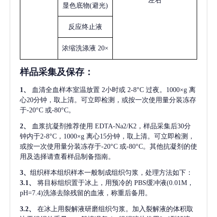
左右
显色底物
(避光)
反应终止液
浓缩洗涤液
20×
样品采集及保存
：
1、
血清全血样本室温放置
2小时或 2-8°C 过夜。1000×g 离
心20分钟，取上清。可立即检测，或按一次使用量分装冻存
于-20°C 或-80°C。
2、
血浆抗凝剂推荐使用
EDTA-Na2/K2，样品采集后30分
钟内于2-8°C，1000×g 离心15分钟，取上清。可立即检测，
或按一次使用量分装冻存于-20°C 或-80°C。其他抗凝剂的使
用及选择请查看样品制备指南。
3、
组织样本组织样本一般制成组织匀浆，处理方法如下：
3.1、
将目标组织置于冰上，用预冷的
PBS缓冲液(0.01M，
pH=7.4)洗涤去除残留的血液，称重后备用。
3.2、
在冰上用裂解液研磨组织匀浆。加入裂解液的体积取