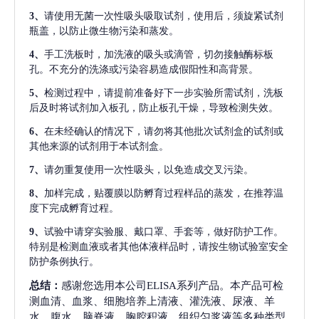
3、
请使用无菌一次性吸头吸取试剂，使用后，须旋紧试剂
瓶盖，以防止微生物污染和蒸发。
4、
手工洗板时，加洗液的吸头或滴管，切勿接触酶标板
孔。不充分的洗涤或污染容易造成假阳性和高背景。
5、
检测过程中，请提前准备好下一步实验所需试剂，洗板
后及时将试剂加入板孔，防止板孔干燥，导致检测失效。
6、
在未经确认的情况下，请勿将其他批次试剂盒的试剂或
其他来源的试剂用于本试剂盒。
7、
请勿重复使用一次性吸头，以免造成交叉污染。
8、
加样完成，贴覆膜以防孵育过程样品的蒸发，在推荐温
度下完成孵育过程。
9、
试验中请穿实验服、戴口罩、手套等，做好防护工作。
特别是检测血液或者其他体液样品时，请按生物试验室安全
防护条例执行。
总结：
感谢您选用本公司ELISA系列产品。本产品可检
测血清、血浆、细胞培养上清液、灌洗液、尿液、羊
水、腹水、脑脊液、胸腔积液、组织匀浆液等多种类型