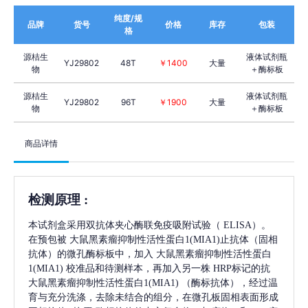
纯度/规
品牌
货号
价格
库存
包装
格
源桔生
液体试剂瓶
YJ29802
48T
￥1400
大量
物
＋酶标板
源桔生
液体试剂瓶
YJ29802
96T
￥1900
大量
物
＋酶标板
商品详情
检测原理
:
本试剂盒采用双抗体夹心酶联免疫吸附试验（
ELISA）。
在预包被
大鼠黑素瘤抑制性活性蛋白1(MIA1)
止抗体（固相
抗体）的微孔酶标板中，加入
大鼠黑素瘤抑制性活性蛋白
1(MIA1)
校准品和待测样本，再加入另一株
HRP标记的抗
大鼠黑素瘤抑制性活性蛋白1(MIA1)
（酶标抗体），经过温
育与充分洗涤，去除未结合的组分，在微孔板固相表面形成