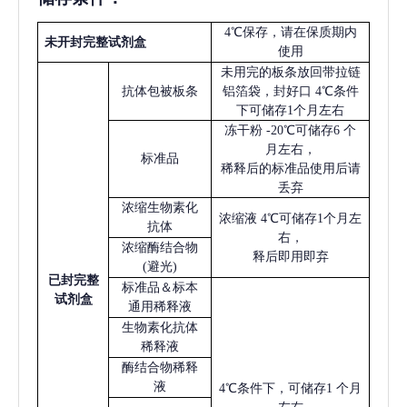
4℃保存，请在保质期内
未开封完整试剂盒
使用
未用完的板条放回带拉链
抗体包被板条
铝箔袋，封好口
4℃条件
下可储存1个月左右
冻干粉
-20℃可储存6 个
月左右，
标准品
稀释后的标准品使用后请
丢弃
浓缩生物素化
浓缩液
4℃可储存1个月左
抗体
右，
浓缩酶结合物
释后即用即弃
(避光)
已
封完整
标准品＆标本
试剂盒
通用稀释液
生物素化抗体
稀释液
酶结合物稀释
液
4℃条件下，可储存1 个月