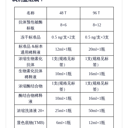
名称
48Ｔ
96Ｔ
抗体预包被酶
8×6
8×12
标板
冻干标准品
0.5 ng/支×2支
0.5 ng/支×3支
标准品
&标本
12ml×1瓶
20ml×1瓶
通用稀释液
浓缩生物素化
1支(规格见标
1支(规格见标
抗体
签）
签）
生物素化抗体
10ml×1瓶
16ml×1瓶
稀释液
1支(规格见标
1支(规格见标
浓缩酶结合物
签）
签）
酶结合物稀释
10ml×1瓶
16ml×1瓶
液
浓缩洗涤液
20×
25ml×1瓶
50ml×1瓶
显色底物
(
TMB
)
6ml×1瓶
12ml×1瓶