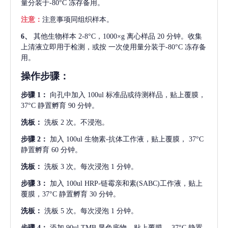
量分装于-80°C 冻存备用。
注意：
注意事项同组织样本。
6、
其他生物样本
2-8°C，1000×g 离心样品 20 分钟。收集
上清液立即用于检测，或按 一次使用量分装于-80°C 冻存备
用。
操作步骤：
步骤
1：
向孔中加入
100ul 标准品或待测样品，贴上覆膜，
37°C 静置孵育 90 分钟。
洗板：
洗板
2 次。不浸泡。
步骤
2：
加入
100ul 生物素-抗体工作液，贴上覆膜， 37°C
静置孵育 60 分钟。
洗板：
洗板
3 次。每次浸泡 1 分钟。
步骤
3：
加入
100ul HRP-链霉亲和素(SABC)工作液，贴上
覆膜，37°C 静置孵育 30 分钟。
洗板：
洗板
5 次。每次浸泡 1 分钟。
步骤
4：
添加
90ul TMB 显色底物。贴上覆膜， 37°C 静置