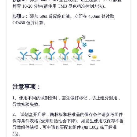
孵育 10-20 分钟(请使用 TMB 显色精准控制方法)。
步骤
5：
添加
50ul 反应终止液。立即在 450nm 处读取
OD450 值并计算。
注意事项
：
1、
使用不同的试剂盒时，需先做好标记，防止组分混用，
导致实验失败。
2、
试剂盒开启后，酶标板和标准品的保存条件请参考组件
保存条件表格
(受潮后活性会下降)。如发生使用或保存不当
导致组件缺损，可申请购买配套组件
(如 E002 冻干标准
品)。