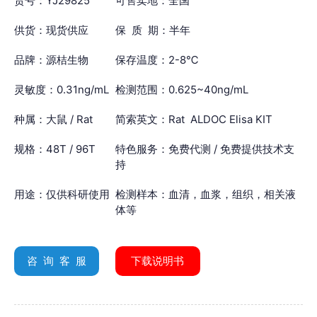
货号：YJ29825
可售卖地：全国
供货：现货供应
保 质 期：半年
品牌：源桔生物
保存温度：2-8℃
灵敏度：0.31ng/mL
检测范围：0.625~40ng/mL
种属：大鼠 / Rat
简索英文：Rat ALDOC Elisa KIT
规格：48T / 96T
特色服务：免费代测 / 免费提供技术支
持
用途：仅供科研使用
检测样本：血清，血浆，组织，相关液
体等
咨 询 客 服
下载说明书