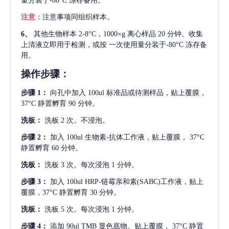
量分装于-80°C 冻存备用。
注意：
注意事项同组织样本。
6、
其他生物样本
2-8°C，1000×g 离心样品 20 分钟。收集
上清液立即用于检测，或按 一次使用量分装于-80°C 冻存备
用。
操作步骤：
步骤
1：
向孔中加入
100ul 标准品或待测样品，贴上覆膜，
37°C 静置孵育 90 分钟。
洗板：
洗板
2 次。不浸泡。
步骤
2：
加入
100ul 生物素-抗体工作液，贴上覆膜， 37°C
静置孵育 60 分钟。
洗板：
洗板
3 次。每次浸泡 1 分钟。
步骤
3：
加入
100ul HRP-链霉亲和素(SABC)工作液，贴上
覆膜，37°C 静置孵育 30 分钟。
洗板：
洗板
5 次。每次浸泡 1 分钟。
步骤
4：
添加
90ul TMB 显色底物。贴上覆膜， 37°C 静置