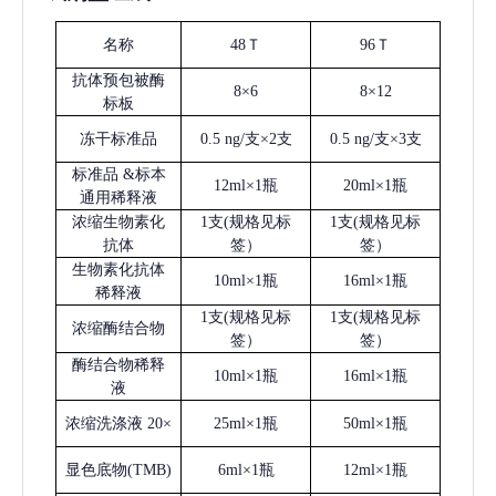
名称
48Ｔ
96Ｔ
抗体预包被酶
8×6
8×12
标板
冻干标准品
0.5 ng/支×2支
0.5 ng/支×3支
标准品
&标本
12ml×1瓶
20ml×1瓶
通用稀释液
浓缩生物素化
1支(规格见标
1支(规格见标
抗体
签）
签）
生物素化抗体
10ml×1瓶
16ml×1瓶
稀释液
1支(规格见标
1支(规格见标
浓缩酶结合物
签）
签）
酶结合物稀释
10ml×1瓶
16ml×1瓶
液
浓缩洗涤液
20×
25ml×1瓶
50ml×1瓶
显色底物
(
TMB
)
6ml×1瓶
12ml×1瓶