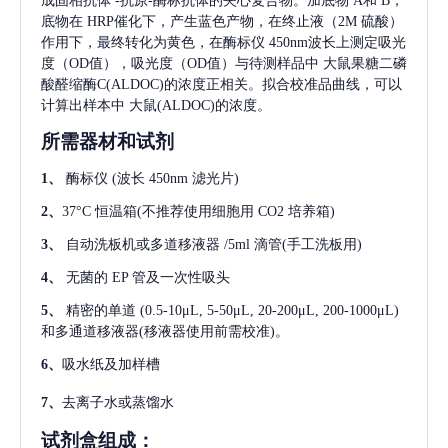
成固相抗体
-抗原-酶标抗体的夹心复合物。加底物 A和 B，
底物在 HRP催化下，产生蓝色产物，在终止液（2M 硫酸）
作用下，最终转化为黄色，在酶标仪 450nm波长上测定吸光
度（OD值），吸光度（OD值）与待测样品中
大鼠果糖二磷
酸醛缩酶C(ALDOC)
的浓度正相关。拟合校准品曲线，可以
计算出样本中
大鼠(ALDOC)
的浓度。
所需器材和试剂
1、
酶标仪
(波长 450nm 滤光片)
2、
37°C 恒温箱(不推荐使用细胞用 CO2 培养箱)
3、
自动洗板机或多道移液器
/5ml 滴管(手工洗板用)
4、
无菌的
EP 管及一次性吸头
5、
精密的单道
(0.5-10μL, 5-50μL, 20-200μL, 200-1000μL)
和多通道移液器(移液器使用前需校准)。
6、
吸水纸及加样槽
7、
去离子水或蒸馏水
试剂盒组成：