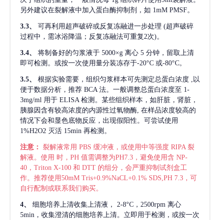
另外建议在裂解液中加入蛋白酶抑制剂，如 1mM PMSF。
3.3、
可再利用超声破碎或反复冻融进一步处理
(超声破碎
过程中，需冰浴降温；反复冻融法可重复2次)。
3.4、
将制备好的匀浆液于
5000×g 离心 5 分钟，留取上清
即可检测。或按一次使用量分装冻存于-20°C 或-80°C。
3.5、
根据实验需要，组织匀浆样本可先测定总蛋白浓度
,以
便于数据分析，推荐 BCA 法。一般调整总蛋白浓度至 1-
3mg/ml 用于 ELISA 检测。某些组织样本，如肝脏，肾脏，
胰腺因含有较高浓度的内源性过氧物酶, 在样品浓度较高的
情况下会和显色底物反应，出现假阳性。可尝试使用
1%H2O2 灭活 15min 再检测。
注意：
裂解液常用
PBS 缓冲液，或使用中等强度 RIPA 裂
解液。使用 时，PH 值需调整为PH7.3，避免使用含 NP-
40，Triton X-100 和 DTT 的组分，会严重抑制试剂盒工
作。推荐使用50mM Tris+0.9%NaCL+0.1% SDS,PH 7.3，可
自行配制或联系我们购买。
4、
细胞培养上清收集上清液，
2-8°C，2500rpm 离心
5min，收集澄清的细胞培养上清。立即用于检测，或按一次