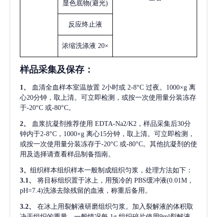
显色底物
(避光)
反应终止液
浓缩洗涤液
20×
样品采集及保存
：
1、
血清全血样本室温放置
2小时或 2-8°C 过夜。1000×g 离
心20分钟，取上清。可立即检测，或按一次使用量分装冻存
于-20°C 或-80°C。
2、
血浆抗凝剂推荐使用
EDTA-Na2/K2，样品采集后30分
钟内于2-8°C，1000×g 离心15分钟，取上清。可立即检测，
或按一次使用量分装冻存于-20°C 或-80°C。其他抗凝剂的使
用及选择请查看样品制备指南。
3、
组织样本组织样本一般制成组织匀浆，处理方法如下：
3.1、
将目标组织置于冰上，用预冷的
PBS缓冲液(0.01M，
pH=7.4)洗涤去除残留的血液，称重后备用。
3.2、
在冰上用裂解液研磨组织匀浆。加入裂解液的体积取
决于组织的重量，一般情况每
1g 组织碎片使用9ml裂解液。