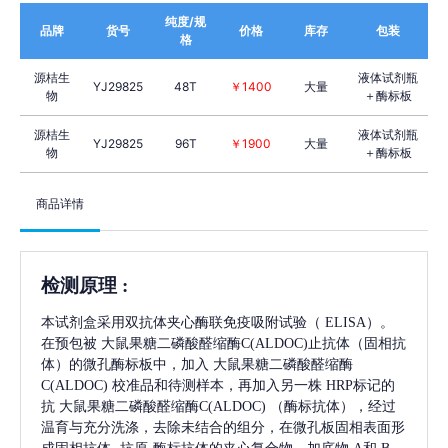
纯度/规
品牌
货号
价格
库存
包装
格
源桔生
液体试剂瓶
YJ29825
48T
￥1400
大量
物
＋酶标板
源桔生
液体试剂瓶
YJ29825
96T
￥1900
大量
物
＋酶标板
商品详情
检测原理
:
本试剂盒采用双抗体夹心酶联免疫吸附试验（
ELISA）。
在预包被
大鼠果糖二磷酸醛缩酶C(ALDOC)
止抗体（固相抗
体）的微孔酶标板中，加入
大鼠果糖二磷酸醛缩酶
C(ALDOC)
校准品和待测样本，再加入另一株
HRP标记的
抗
大鼠果糖二磷酸醛缩酶C(ALDOC)
（酶标抗体），经过
温育与充分洗涤，去除未结合的组分，在微孔板固相表面形