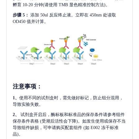
孵育 10-20 分钟(请使用 TMB 显色精准控制方法)。
步骤
5：
添加
50ul 反应终止液。立即在 450nm 处读取
OD450 值并计算。
注意事项
：
1、
使用不同的试剂盒时，需先做好标记，防止组分混用，
导致实验失败。
2、
试剂盒开启后，酶标板和标准品的保存条件请参考组件
保存条件表格
(受潮后活性会下降)。如发生使用或保存不当
导致组件缺损，可申请购买配套组件
(如 E002 冻干标准
品)。