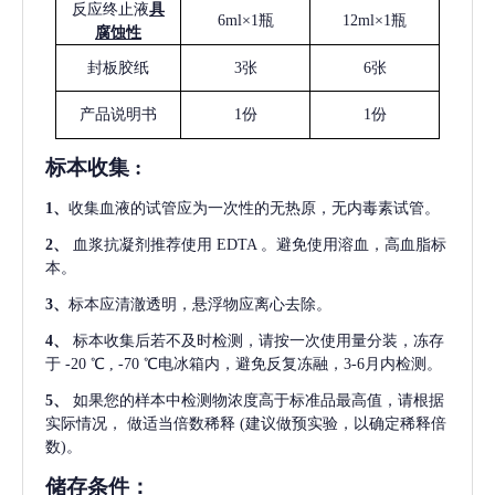
反应终止液
具
6ml×1瓶
12ml×1瓶
腐蚀性
封板胶纸
3张
6张
产品说明书
1份
1份
标本收集
:
1
、
收集血液的试管应为一次性的无热原，无内毒素试管。
2
、
血浆抗凝剂推荐使用
EDTA 。避免使用溶血，高血脂标
本。
3
、
标本应清澈透明，悬浮物应离心去除。
4
、
标本收集后若不及时检测，请按一次使用量分装，冻存
于
-20 ℃ , -70 ℃电冰箱内，避免反复冻融，3-6月内检测。
5
、
如果您的样本中检测物浓度高于标准品最高值，请根据
实际情况，
做适当倍数稀释
(建议做预实验，以确定稀释倍
数)。
储存条件：