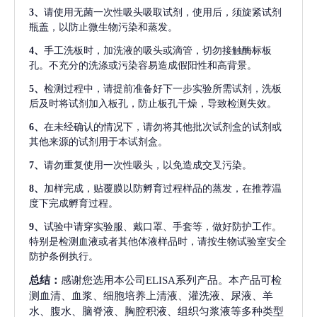
3、
请使用无菌一次性吸头吸取试剂，使用后，须旋紧试剂
瓶盖，以防止微生物污染和蒸发。
4、
手工洗板时，加洗液的吸头或滴管，切勿接触酶标板
孔。不充分的洗涤或污染容易造成假阳性和高背景。
5、
检测过程中，请提前准备好下一步实验所需试剂，洗板
后及时将试剂加入板孔，防止板孔干燥，导致检测失效。
6、
在未经确认的情况下，请勿将其他批次试剂盒的试剂或
其他来源的试剂用于本试剂盒。
7、
请勿重复使用一次性吸头，以免造成交叉污染。
8、
加样完成，贴覆膜以防孵育过程样品的蒸发，在推荐温
度下完成孵育过程。
9、
试验中请穿实验服、戴口罩、手套等，做好防护工作。
特别是检测血液或者其他体液样品时，请按生物试验室安全
防护条例执行。
总结：
感谢您选用本公司ELISA系列产品。本产品可检
测血清、血浆、细胞培养上清液、灌洗液、尿液、羊
水、腹水、脑脊液、胸腔积液、组织匀浆液等多种类型