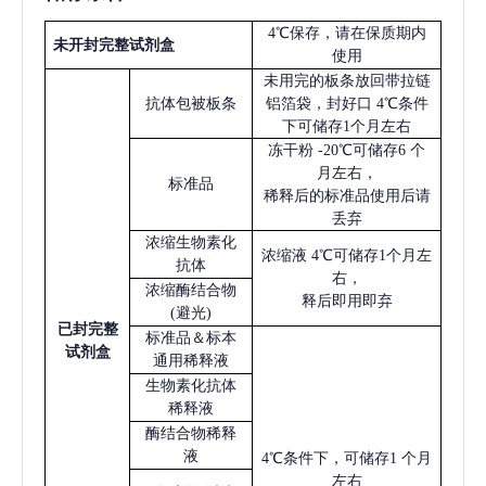
4℃保存，请在保质期内
未开封完整试剂盒
使用
未用完的板条放回带拉链
抗体包被板条
铝箔袋，封好口
4℃条件
下可储存1个月左右
冻干粉
-20℃可储存6 个
月左右，
标准品
稀释后的标准品使用后请
丢弃
浓缩生物素化
浓缩液
4℃可储存1个月左
抗体
右，
浓缩酶结合物
释后即用即弃
(避光)
已
封完整
标准品＆标本
试剂盒
通用稀释液
生物素化抗体
稀释液
酶结合物稀释
液
4℃条件下，可储存1 个月
左右