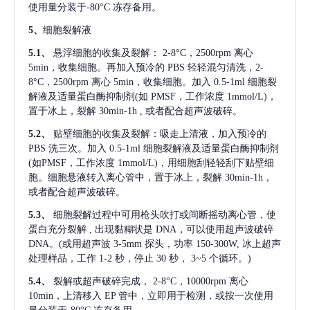
使用量分装于-80°C 冻存备用。
5、
细胞裂解液
5.1、
悬浮细胞的收集及裂解：
2-8°C，2500rpm 离心
5min，收集细胞。再加入预冷的 PBS 轻轻混匀清洗，2-
8°C，2500rpm 离心 5min，收集细胞。加入 0.5-1ml 细胞裂
解液及适量蛋白酶抑制剂(如 PMSF，工作浓度 1mmol/L)，
置于冰上，裂解 30min-1h , 或者配合超声波破碎。
5.2、
贴壁细胞的收集及裂解：吸走上清液，加入预冷的
PBS 洗三次。加入 0.5-1ml 细胞裂解液及适量蛋白酶抑制剂
(如PMSF，工作浓度 1mmol/L)，用细胞刮轻轻刮下贴壁细
胞。细胞悬液转入离心管中，置于冰上，裂解 30min-1h，
或者配合超声波破碎。
5.3、
细胞裂解过程中可用枪头吹打或间断摇动离心管，使
蛋白充分裂解
, 出现黏糊状是 DNA，可以使用超声波破碎
DNA。(或用超声波 3-5mm 探头，功率 150-300W, 冰上超声
处理样品，工作 1-2 秒，停止 30 秒， 3~5 个循环。)
5.4、
裂解或超声破碎完成，
2-8°C，10000rpm 离心
10min，上清移入 EP 管中，立即用于检测，或按一次使用