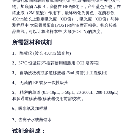
在微孔板固相表面形成固相抗体
-抗原-酶标抗体的夹心复合
物。加底物 A和 B，底物在 HRP催化下，产生蓝色产物，在
终止液（2M 硫酸）作用下，最终转化为黄色，在酶标仪
450nm波长上测定吸光度（OD值），吸光度（OD值）与待
测样品中
大鼠骨膜蛋白(POSTN)
的浓度正相关。拟合校准
品曲线，可以计算出样本中
大鼠(POSTN)
的浓度。
所需器材和试剂
1、
酶标仪
(波长 450nm 滤光片)
2、
37°C 恒温箱(不推荐使用细胞用 CO2 培养箱)
3、
自动洗板机或多道移液器
/5ml 滴管(手工洗板用)
4、
无菌的
EP 管及一次性吸头
5、
精密的单道
(0.5-10μL, 5-50μL, 20-200μL, 200-1000μL)
和多通道移液器(移液器使用前需校准)。
6、
吸水纸及加样槽
7、
去离子水或蒸馏水
试剂盒组成：