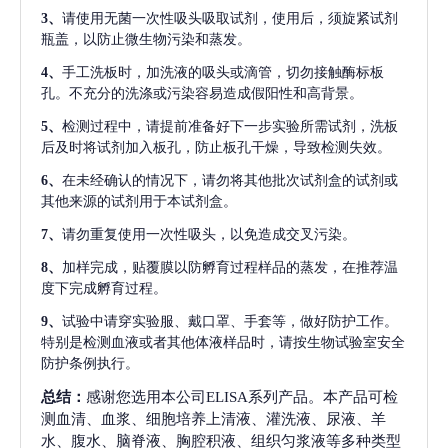
3、
请使用无菌一次性吸头吸取试剂，使用后，须旋紧试剂
瓶盖，以防止微生物污染和蒸发。
4、
手工洗板时，加洗液的吸头或滴管，切勿接触酶标板
孔。不充分的洗涤或污染容易造成假阳性和高背景。
5、
检测过程中，请提前准备好下一步实验所需试剂，洗板
后及时将试剂加入板孔，防止板孔干燥，导致检测失效。
6、
在未经确认的情况下，请勿将其他批次试剂盒的试剂或
其他来源的试剂用于本试剂盒。
7、
请勿重复使用一次性吸头，以免造成交叉污染。
8、
加样完成，贴覆膜以防孵育过程样品的蒸发，在推荐温
度下完成孵育过程。
9、
试验中请穿实验服、戴口罩、手套等，做好防护工作。
特别是检测血液或者其他体液样品时，请按生物试验室安全
防护条例执行。
总结：
感谢您选用本公司ELISA系列产品。本产品可检
测血清、血浆、细胞培养上清液、灌洗液、尿液、羊
水、腹水、脑脊液、胸腔积液、组织匀浆液等多种类型