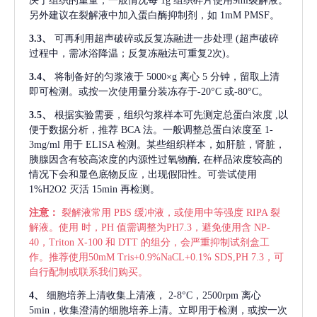
决于组织的重量，一般情况每
1g 组织碎片使用9ml裂解液。
另外建议在裂解液中加入蛋白酶抑制剂，如 1mM PMSF。
3.3、
可再利用超声破碎或反复冻融进一步处理
(超声破碎
过程中，需冰浴降温；反复冻融法可重复2次)。
3.4、
将制备好的匀浆液于
5000×g 离心 5 分钟，留取上清
即可检测。或按一次使用量分装冻存于-20°C 或-80°C。
3.5、
根据实验需要，组织匀浆样本可先测定总蛋白浓度
,以
便于数据分析，推荐 BCA 法。一般调整总蛋白浓度至 1-
3mg/ml 用于 ELISA 检测。某些组织样本，如肝脏，肾脏，
胰腺因含有较高浓度的内源性过氧物酶, 在样品浓度较高的
情况下会和显色底物反应，出现假阳性。可尝试使用
1%H2O2 灭活 15min 再检测。
注意：
裂解液常用
PBS 缓冲液，或使用中等强度 RIPA 裂
解液。使用 时，PH 值需调整为PH7.3，避免使用含 NP-
40，Triton X-100 和 DTT 的组分，会严重抑制试剂盒工
作。推荐使用50mM Tris+0.9%NaCL+0.1% SDS,PH 7.3，可
自行配制或联系我们购买。
4、
细胞培养上清收集上清液，
2-8°C，2500rpm 离心
5min，收集澄清的细胞培养上清。立即用于检测，或按一次