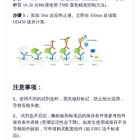
孵育 10-20 分钟(请使用 TMB 显色精准控制方法)。
步骤
5：
添加
50ul 反应终止液。立即在 450nm 处读取
OD450 值并计算。
注意事项
：
1、
使用不同的试剂盒时，需先做好标记，防止组分混用，
导致实验失败。
2、
试剂盒开启后，酶标板和标准品的保存条件请参考组件
保存条件表格
(受潮后活性会下降)。如发生使用或保存不当
导致组件缺损，可申请购买配套组件
(如 E002 冻干标准
品)。