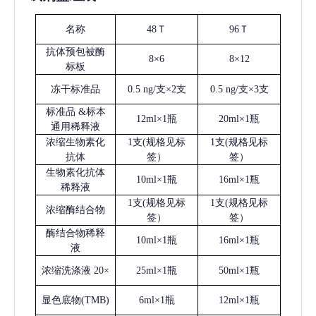
名称
48Ｔ
96Ｔ
抗体预包被酶
8×6
8×12
标板
冻干标准品
0.5 ng/支×2支
0.5 ng/支×3支
标准品
&标本
12ml×1瓶
20ml×1瓶
通用稀释液
浓缩生物素化
1支(规格见标
1支(规格见标
抗体
签）
签）
生物素化抗体
10ml×1瓶
16ml×1瓶
稀释液
1支(规格见标
1支(规格见标
浓缩酶结合物
签）
签）
酶结合物稀释
10ml×1瓶
16ml×1瓶
液
浓缩洗涤液
20×
25ml×1瓶
50ml×1瓶
显色底物
(
TMB
)
6ml×1瓶
12ml×1瓶