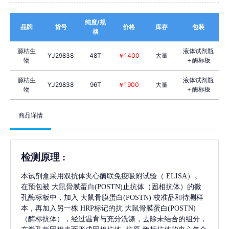
纯度/规
品牌
货号
价格
库存
包装
格
源桔生
液体试剂瓶
YJ29838
48T
￥1400
大量
物
＋酶标板
源桔生
液体试剂瓶
YJ29838
96T
￥1900
大量
物
＋酶标板
商品详情
检测原理
:
本试剂盒采用双抗体夹心酶联免疫吸附试验（
ELISA）。
在预包被
大鼠骨膜蛋白(POSTN)
止抗体（固相抗体）的微
孔酶标板中，加入
大鼠骨膜蛋白(POSTN)
校准品和待测样
本，再加入另一株
HRP标记的抗
大鼠骨膜蛋白(POSTN)
（酶标抗体），经过温育与充分洗涤，去除未结合的组分，