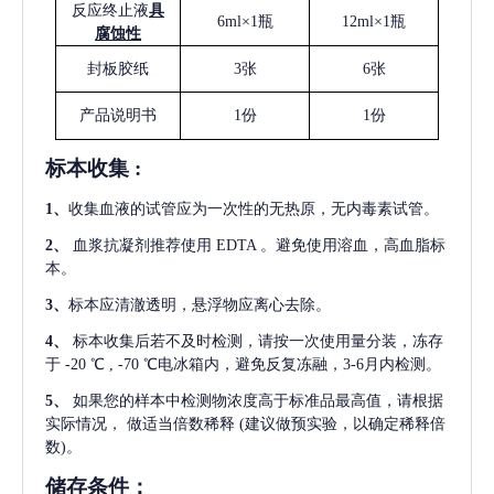
反应终止液
具
6ml×1瓶
12ml×1瓶
腐蚀性
封板胶纸
3张
6张
产品说明书
1份
1份
标本收集
:
1
、
收集血液的试管应为一次性的无热原，无内毒素试管。
2
、
血浆抗凝剂推荐使用
EDTA 。避免使用溶血，高血脂标
本。
3
、
标本应清澈透明，悬浮物应离心去除。
4
、
标本收集后若不及时检测，请按一次使用量分装，冻存
于
-20 ℃ , -70 ℃电冰箱内，避免反复冻融，3-6月内检测。
5
、
如果您的样本中检测物浓度高于标准品最高值，请根据
实际情况，
做适当倍数稀释
(建议做预实验，以确定稀释倍
数)。
储存条件：