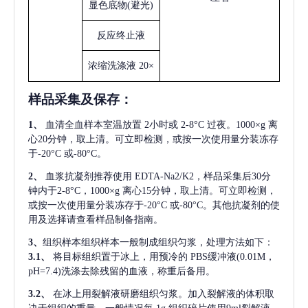
显色底物
(避光)
反应终止液
浓缩洗涤液
20×
样品采集及保存
：
1、
血清全血样本室温放置
2小时或 2-8°C 过夜。1000×g 离
心20分钟，取上清。可立即检测，或按一次使用量分装冻存
于-20°C 或-80°C。
2、
血浆抗凝剂推荐使用
EDTA-Na2/K2，样品采集后30分
钟内于2-8°C，1000×g 离心15分钟，取上清。可立即检测，
或按一次使用量分装冻存于-20°C 或-80°C。其他抗凝剂的使
用及选择请查看样品制备指南。
3、
组织样本组织样本一般制成组织匀浆，处理方法如下：
3.1、
将目标组织置于冰上，用预冷的
PBS缓冲液(0.01M，
pH=7.4)洗涤去除残留的血液，称重后备用。
3.2、
在冰上用裂解液研磨组织匀浆。加入裂解液的体积取