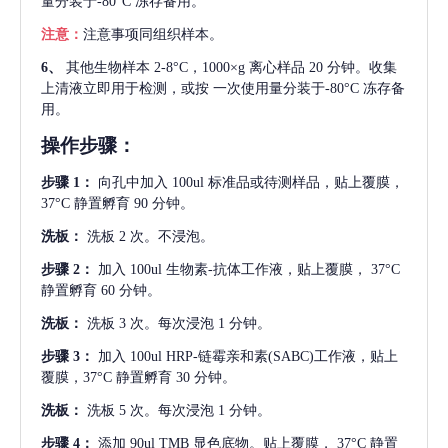
量分装于-80°C 冻存备用。
注意：
注意事项同组织样本。
6、
其他生物样本
2-8°C，1000×g 离心样品 20 分钟。收集
上清液立即用于检测，或按 一次使用量分装于-80°C 冻存备
用。
操作步骤：
步骤
1：
向孔中加入
100ul 标准品或待测样品，贴上覆膜，
37°C 静置孵育 90 分钟。
洗板：
洗板
2 次。不浸泡。
步骤
2：
加入
100ul 生物素-抗体工作液，贴上覆膜， 37°C
静置孵育 60 分钟。
洗板：
洗板
3 次。每次浸泡 1 分钟。
步骤
3：
加入
100ul HRP-链霉亲和素(SABC)工作液，贴上
覆膜，37°C 静置孵育 30 分钟。
洗板：
洗板
5 次。每次浸泡 1 分钟。
步骤
4：
添加
90ul TMB 显色底物。贴上覆膜， 37°C 静置