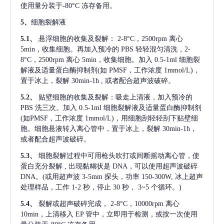
使用量分装于-80°C 冻存备用。
5、
细胞裂解液
5.1、
悬浮细胞的收集及裂解：
2-8°C，2500rpm 离心
5min，收集细胞。再加入预冷的 PBS 轻轻混匀清洗，2-
8°C，2500rpm 离心 5min，收集细胞。加入 0.5-1ml 细胞裂
解液及适量蛋白酶抑制剂(如 PMSF，工作浓度 1mmol/L)，
置于冰上，裂解 30min-1h , 或者配合超声波破碎。
5.2、
贴壁细胞的收集及裂解：吸走上清液，加入预冷的
PBS 洗三次。加入 0.5-1ml 细胞裂解液及适量蛋白酶抑制剂
(如PMSF，工作浓度 1mmol/L)，用细胞刮轻轻刮下贴壁细
胞。细胞悬液转入离心管中，置于冰上，裂解 30min-1h，
或者配合超声波破碎。
5.3、
细胞裂解过程中可用枪头吹打或间断摇动离心管，使
蛋白充分裂解
, 出现黏糊状是 DNA，可以使用超声波破碎
DNA。(或用超声波 3-5mm 探头，功率 150-300W, 冰上超声
处理样品，工作 1-2 秒，停止 30 秒， 3~5 个循环。)
5.4、
裂解或超声破碎完成，
2-8°C，10000rpm 离心
10min，上清移入 EP 管中，立即用于检测，或按一次使用