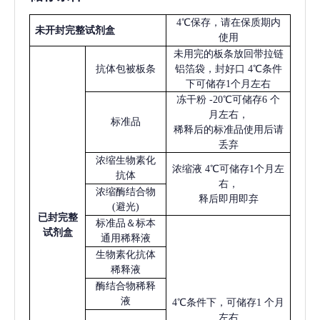
4℃保存，请在保质期内
未开封完整试剂盒
使用
未用完的板条放回带拉链
抗体包被板条
铝箔袋，封好口
4℃条件
下可储存1个月左右
冻干粉
-20℃可储存6 个
月左右，
标准品
稀释后的标准品使用后请
丢弃
浓缩生物素化
浓缩液
4℃可储存1个月左
抗体
右，
浓缩酶结合物
释后即用即弃
(避光)
已
封完整
标准品＆标本
试剂盒
通用稀释液
生物素化抗体
稀释液
酶结合物稀释
液
4℃条件下，可储存1 个月
左右