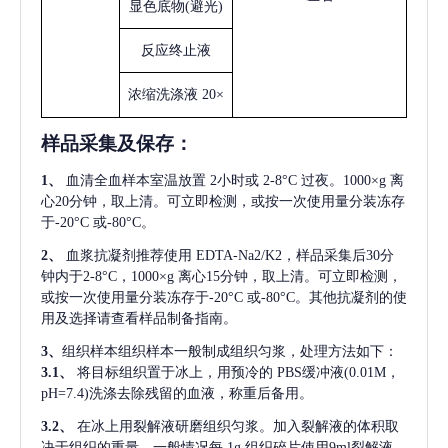
显色底物
(避光)
反应终止液
浓缩洗涤液
20×
样品采集及保存
：
1、
血清全血样本室温放置
2小时或 2-8°C 过夜。1000×g 离
心20分钟，取上清。可立即检测，或按一次使用量分装冻存
于-20°C 或-80°C。
2、
血浆抗凝剂推荐使用
EDTA-Na2/K2，样品采集后30分
钟内于2-8°C，1000×g 离心15分钟，取上清。可立即检测，
或按一次使用量分装冻存于-20°C 或-80°C。其他抗凝剂的使
用及选择请查看样品制备指南。
3、
组织样本组织样本一般制成组织匀浆，处理方法如下：
3.1、
将目标组织置于冰上，用预冷的
PBS缓冲液(0.01M，
pH=7.4)洗涤去除残留的血液，称重后备用。
3.2、
在冰上用裂解液研磨组织匀浆。加入裂解液的体积取
决于组织的重量，一般情况每
1g 组织碎片使用9ml裂解液。