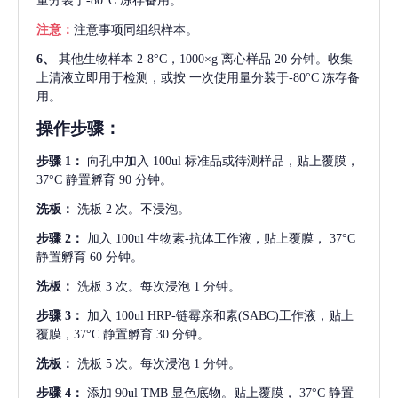
量分装于-80°C 冻存备用。
注意：
注意事项同组织样本。
6、
其他生物样本
2-8°C，1000×g 离心样品 20 分钟。收集
上清液立即用于检测，或按 一次使用量分装于-80°C 冻存备
用。
操作步骤：
步骤
1：
向孔中加入
100ul 标准品或待测样品，贴上覆膜，
37°C 静置孵育 90 分钟。
洗板：
洗板
2 次。不浸泡。
步骤
2：
加入
100ul 生物素-抗体工作液，贴上覆膜， 37°C
静置孵育 60 分钟。
洗板：
洗板
3 次。每次浸泡 1 分钟。
步骤
3：
加入
100ul HRP-链霉亲和素(SABC)工作液，贴上
覆膜，37°C 静置孵育 30 分钟。
洗板：
洗板
5 次。每次浸泡 1 分钟。
步骤
4：
添加
90ul TMB 显色底物。贴上覆膜， 37°C 静置