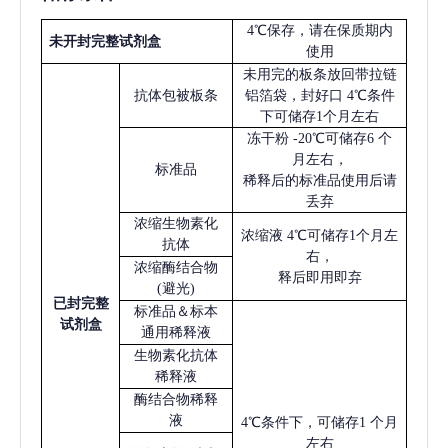
4℃保存，请在保质期内
未开封完整试剂盒
使用
未用完的板条放回带拉链
抗体包被板条
铝箔袋，封好口
4℃条件
下可储存1个月左右
冻干粉
-20℃可储存6 个
月左右，
标准品
稀释后的标准品使用后请
丢弃
浓缩生物素化
浓缩液
4℃可储存1个月左
抗体
右，
浓缩酶结合物
释后即用即弃
(避光)
已
封完整
标准品＆标本
试剂盒
通用稀释液
生物素化抗体
稀释液
酶结合物稀释
液
4℃条件下，可储存1 个月
左右