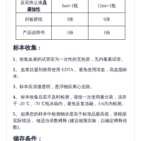
反应终止液
具
6ml×1瓶
12ml×1瓶
腐蚀性
封板胶纸
3张
6张
产品说明书
1份
1份
标本收集
:
1
、
收集血液的试管应为一次性的无热原，无内毒素试管。
2
、
血浆抗凝剂推荐使用
EDTA 。避免使用溶血，高血脂标
本。
3
、
标本应清澈透明，悬浮物应离心去除。
4
、
标本收集后若不及时检测，请按一次使用量分装，冻存
于
-20 ℃ , -70 ℃电冰箱内，避免反复冻融，3-6月内检测。
5
、
如果您的样本中检测物浓度高于标准品最高值，请根据
实际情况，
做适当倍数稀释
(建议做预实验，以确定稀释倍
数)。
储存条件：