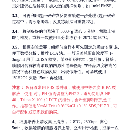
另外建议在裂解液中加入蛋白酶抑制剂，如 1mM PMSF。
3.3、
可再利用超声破碎或反复冻融进一步处理
(超声破碎
过程中，需冰浴降温；反复冻融法可重复2次)。
3.4、
将制备好的匀浆液于
5000×g 离心 5 分钟，留取上清
即可检测。或按一次使用量分装冻存于-20°C 或-80°C。
3.5、
根据实验需要，组织匀浆样本可先测定总蛋白浓度
,以
便于数据分析，推荐 BCA 法。一般调整总蛋白浓度至 1-
3mg/ml 用于 ELISA 检测。某些组织样本，如肝脏，肾脏，
胰腺因含有较高浓度的内源性过氧物酶, 在样品浓度较高的
情况下会和显色底物反应，出现假阳性。可尝试使用
1%H2O2 灭活 15min 再检测。
注意：
裂解液常用
PBS 缓冲液，或使用中等强度 RIPA 裂
解液。使用 时，PH 值需调整为PH7.3，避免使用含 NP-
40，Triton X-100 和 DTT 的组分，会严重抑制试剂盒工
作。推荐使用50mM Tris+0.9%NaCL+0.1% SDS,PH 7.3，可
自行配制或联系我们购买。
4、
细胞培养上清收集上清液，
2-8°C，2500rpm 离心
5min，收集澄清的细胞培养上清。立即用于检测，或按一次