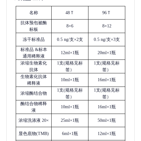
名称
48Ｔ
96Ｔ
抗体预包被酶
8×6
8×12
标板
冻干标准品
0.5 ng/支×2支
0.5 ng/支×3支
标准品
&标本
12ml×1瓶
20ml×1瓶
通用稀释液
浓缩生物素化
1支(规格见标
1支(规格见标
抗体
签）
签）
生物素化抗体
10ml×1瓶
16ml×1瓶
稀释液
1支(规格见标
1支(规格见标
浓缩酶结合物
签）
签）
酶结合物稀释
10ml×1瓶
16ml×1瓶
液
浓缩洗涤液
20×
25ml×1瓶
50ml×1瓶
显色底物
(
TMB
)
6ml×1瓶
12ml×1瓶