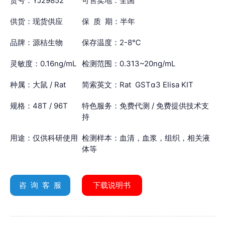
货号：YJ29852
可售卖地：全国
供货：现货供应
保 质 期：半年
品牌：源桔生物
保存温度：2-8℃
灵敏度：0.16ng/mL
检测范围：0.313~20ng/mL
种属：大鼠 / Rat
简索英文：Rat GSTα3 Elisa KIT
规格：48T / 96T
特色服务：免费代测 / 免费提供技术支
持
用途：仅供科研使用
检测样本：血清，血浆，组织，相关液
体等
咨 询 客 服
下载说明书