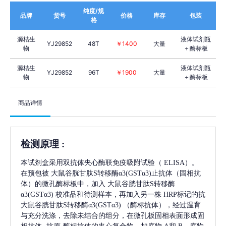
纯度/规
品牌
货号
价格
库存
包装
格
源桔生
液体试剂瓶
YJ29852
48T
￥1400
大量
物
＋酶标板
源桔生
液体试剂瓶
YJ29852
96T
￥1900
大量
物
＋酶标板
商品详情
检测原理
:
本试剂盒采用双抗体夹心酶联免疫吸附试验（
ELISA）。
在预包被
大鼠谷胱甘肽S转移酶α3(GSTα3)
止抗体（固相抗
体）的微孔酶标板中，加入
大鼠谷胱甘肽S转移酶
α3(GSTα3)
校准品和待测样本，再加入另一株
HRP标记的抗
大鼠谷胱甘肽S转移酶α3(GSTα3)
（酶标抗体），经过温育
与充分洗涤，去除未结合的组分，在微孔板固相表面形成固