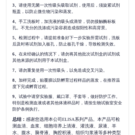
3、
请使用无菌一次性吸头吸取试剂，使用后，须旋紧试剂
瓶盖，以防止微生物污染和蒸发。
4、
手工洗板时，加洗液的吸头或滴管，切勿接触酶标板
孔。不充分的洗涤或污染容易造成假阳性和高背景。
5、
检测过程中，请提前准备好下一步实验所需试剂，洗板
后及时将试剂加入板孔，防止板孔干燥，导致检测失效。
6、
在未经确认的情况下，请勿将其他批次试剂盒的试剂或
其他来源的试剂用于本试剂盒。
7、
请勿重复使用一次性吸头，以免造成交叉污染。
8、
加样完成，贴覆膜以防孵育过程样品的蒸发，在推荐温
度下完成孵育过程。
9、
试验中请穿实验服、戴口罩、手套等，做好防护工作。
特别是检测血液或者其他体液样品时，请按生物试验室安全
防护条例执行。
总结：
感谢您选用本公司ELISA系列产品。本产品可检
测血清、血浆、细胞培养上清液、灌洗液、尿液、羊
水、腹水、脑脊液、胸腔积液、组织匀浆液等多种类型