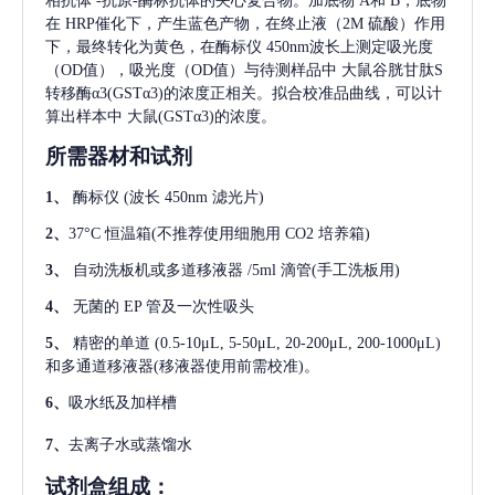
相抗体
-抗原-酶标抗体的夹心复合物。加底物 A和 B，底物
在 HRP催化下，产生蓝色产物，在终止液（2M 硫酸）作用
下，最终转化为黄色，在酶标仪 450nm波长上测定吸光度
（OD值），吸光度（OD值）与待测样品中
大鼠谷胱甘肽S
转移酶α3(GSTα3)
的浓度正相关。拟合校准品曲线，可以计
算出样本中
大鼠(GSTα3)
的浓度。
所需器材和试剂
1、
酶标仪
(波长 450nm 滤光片)
2、
37°C 恒温箱(不推荐使用细胞用 CO2 培养箱)
3、
自动洗板机或多道移液器
/5ml 滴管(手工洗板用)
4、
无菌的
EP 管及一次性吸头
5、
精密的单道
(0.5-10μL, 5-50μL, 20-200μL, 200-1000μL)
和多通道移液器(移液器使用前需校准)。
6、
吸水纸及加样槽
7、
去离子水或蒸馏水
试剂盒组成：