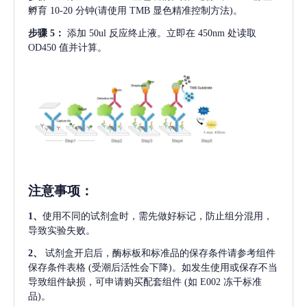
孵育 10-20 分钟(请使用 TMB 显色精准控制方法)。
步骤
5：
添加
50ul 反应终止液。立即在 450nm 处读取
OD450 值并计算。
注意事项
：
1、
使用不同的试剂盒时，需先做好标记，防止组分混用，
导致实验失败。
2、
试剂盒开启后，酶标板和标准品的保存条件请参考组件
保存条件表格
(受潮后活性会下降)。如发生使用或保存不当
导致组件缺损，可申请购买配套组件
(如 E002 冻干标准
品)。