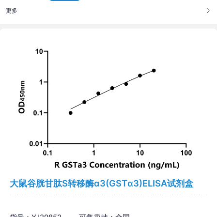
更多
大鼠谷胱甘肽S转移酶α3(GSTα3)ELISA试剂盒