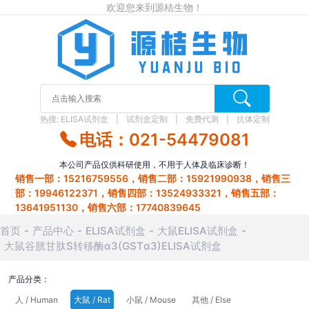
欢迎您来到源桔生物！
热搜:
ELISA试剂盒
试剂盒定制
免费代测
抗体定制
电话：021-54479081
本公司产品仅供科研使用，不用于人体及临床诊断！
销售一部：15216759556，销售二部：15921990938，销售三
部：19946122371，销售四部：13524933321，销售五部：
13641951130，销售六部：17740839645
首页
产品中心
ELISA试剂盒
大鼠ELISA试剂盒
大鼠谷胱甘肽S转移酶α3(GSTα3)ELISA试剂盒
产品分类：
人 / Human
大鼠 / Rat
小鼠 / Mouse
其他 / Else