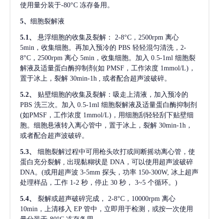
使用量分装于-80°C 冻存备用。
5、
细胞裂解液
5.1、
悬浮细胞的收集及裂解：
2-8°C，2500rpm 离心
5min，收集细胞。再加入预冷的 PBS 轻轻混匀清洗，2-
8°C，2500rpm 离心 5min，收集细胞。加入 0.5-1ml 细胞裂
解液及适量蛋白酶抑制剂(如 PMSF，工作浓度 1mmol/L)，
置于冰上，裂解 30min-1h , 或者配合超声波破碎。
5.2、
贴壁细胞的收集及裂解：吸走上清液，加入预冷的
PBS 洗三次。加入 0.5-1ml 细胞裂解液及适量蛋白酶抑制剂
(如PMSF，工作浓度 1mmol/L)，用细胞刮轻轻刮下贴壁细
胞。细胞悬液转入离心管中，置于冰上，裂解 30min-1h，
或者配合超声波破碎。
5.3、
细胞裂解过程中可用枪头吹打或间断摇动离心管，使
蛋白充分裂解
, 出现黏糊状是 DNA，可以使用超声波破碎
DNA。(或用超声波 3-5mm 探头，功率 150-300W, 冰上超声
处理样品，工作 1-2 秒，停止 30 秒， 3~5 个循环。)
5.4、
裂解或超声破碎完成，
2-8°C，10000rpm 离心
10min，上清移入 EP 管中，立即用于检测，或按一次使用