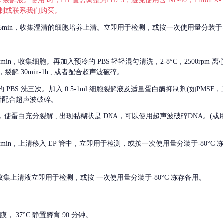
 裂解液。使用 时，PH 值需调整为PH7.3，避免使用含 NP-40，Triton
，可自行配制或联系我们购买。
m 离心 5min，收集澄清的细胞培养上清。立即用于检测，或按一次使用量分装于-
离心 5min，收集细胞。再加入预冷的 PBS 轻轻混匀清洗，2-8°C，2500rpm 
裂解 30min-1h , 或者配合超声波破碎。
的
PBS 洗三次。加入 0.5-1ml 细胞裂解液及适量蛋白酶抑制剂(如PMS
或者配合超声波破碎。
，使蛋白充分裂解
, 出现黏糊状是 DNA，可以使用超声波破碎DNA。(或用超声
 离心 10min，上清移入 EP 管中，立即用于检测，或按一次使用量分装于-80°C
 分钟。收集上清液立即用于检测，或按 一次使用量分装于-80°C 冻存备用。
， 37°C 静置孵育 90 分钟。