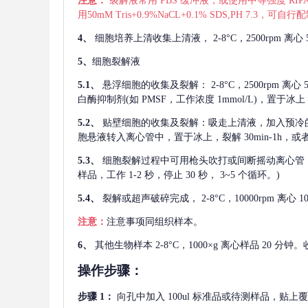
注意：
裂解液常用
PBS 缓冲液，或使用中等强度 RIPA
用50mM Tris+0.9%NaCL+0.1% SDS,PH 7.3
4、
细胞培养上清收集上清液，
2-8°C，2500rp
5、
细胞裂解液
5.1、
悬浮细胞的收集及裂解：
2-8°C，2500rpm 
白酶抑制剂(如 PMSF，工作浓度 1mmol/L)，置于冰上，
5.2、
贴壁细胞的收集及裂解：吸走上清液，加入预冷
胞悬液转入离心管中，置于冰上，裂解 30min-1h，
5.3、
细胞裂解过程中可用枪头吹打或间断摇动离心管
样品，工作 1-2 秒，停止 30 秒， 3~5 个循环。)
5.4、
裂解或超声破碎完成，
2-8°C，10000rpm
注意：
注意事项同组织样本。
6、
其他生物样本
2-8°C，1000×g 离心样品 20
操作步骤：
步骤
1：
向孔中加入
100ul 标准品或待测样品，贴上覆膜