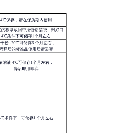
4℃保存，请在保质期内使用
完的板条放回带拉链铝箔袋，封好口
4℃条件下可储存1个月左右
冻干粉
-20℃可储存6 个月左右，
稀释后的标准品使用后请丢弃
浓缩液
4℃可储存1个月左右，
释后即用即弃
4℃条件下，可储存1 个月左右