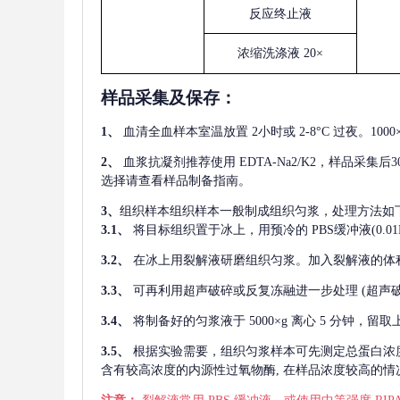
反应终止液
浓缩洗涤液
20×
样品采集及保存
：
1、
血清全血样本室温放置
2小时或 2-8°C 过夜。1
2、
血浆抗凝剂推荐使用
EDTA-Na2/K2，样品采集
选择请查看样品制备指南。
3、
组织样本组织样本一般制成组织匀浆，处理方法如
3.1、
将目标组织置于冰上，用预冷的
PBS缓冲液(0.
3.2、
在冰上用裂解液研磨组织匀浆。加入裂解液的体
3.3、
可再利用超声破碎或反复冻融进一步处理
(超声
3.4、
将制备好的匀浆液于
5000×g 离心 5 分钟，
3.5、
根据实验需要，组织匀浆样本可先测定总蛋白浓
含有较高浓度的内源性过氧物酶, 在样品浓度较高的情况下