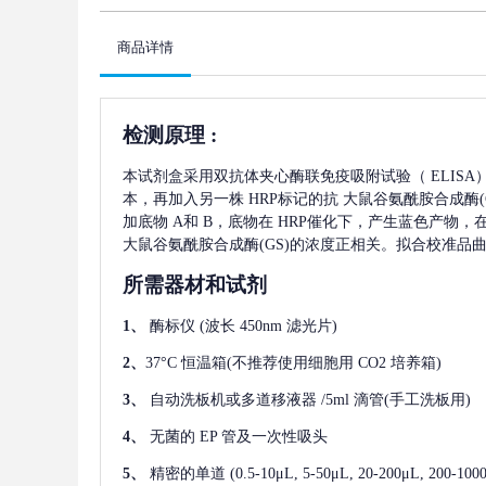
商品详情
检测原理
:
本试剂盒采用双抗体夹心酶联免疫吸附试验（
ELIS
本，再加入另一株
HRP标记的抗
大鼠谷氨酰胺合成酶(G
加底物 A和 B，底物在 HRP催化下，产生蓝色产物
大鼠谷氨酰胺合成酶(GS)
的浓度正相关。拟合校准品
所需器材和试剂
1、
酶标仪
(波长 450nm 滤光片)
2、
37°C 恒温箱(不推荐使用细胞用 CO2 培养箱)
3、
自动洗板机或多道移液器
/5ml 滴管(手工洗板用)
4、
无菌的
EP 管及一次性吸头
5、
精密的单道
(0.5-10μL, 5-50μL, 20-200μL