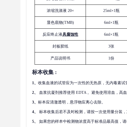
浓缩洗涤液
20×
25ml×1瓶
显色底物
(
TMB
)
6ml×1瓶
反应终止液
具腐蚀性
6ml×1瓶
封板胶纸
3张
产品说明书
1份
标本收集
:
1
、
收集血液的试管应为一次性的无热原，无内毒素试
2
、
血浆抗凝剂推荐使用
EDTA 。避免使用溶血，高
3
、
标本应清澈透明，悬浮物应离心去除。
4
、
标本收集后若不及时检测，请按一次使用量分装，
5
、
如果您的样本中检测物浓度高于标准品最高值，请