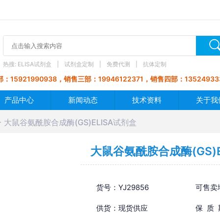
热搜:
ELISA试剂盒
试剂盒定制
免费代测
抗体定制
：15921990938，销售三部：19946122371，销售四部：13524933
产品中心
新闻动态
技术资料
关于我
大鼠谷氨酰胺合成酶(GS)ELISA试剂盒
大鼠谷氨酰胺合成酶(GS)E
货号：YJ29856
可售卖
供货：现货供应
保 质