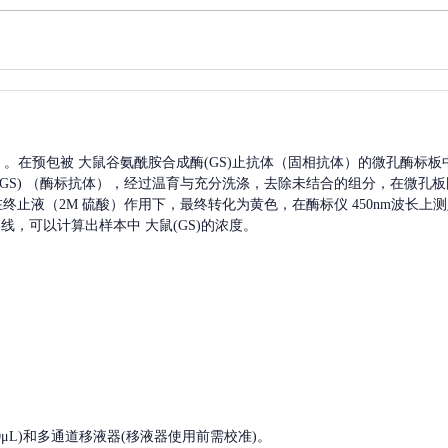
A）。在预包被
大鼠谷氨酰胺合成酶(GS)
止抗体（固相抗体）的微孔酶标板
S)
（酶标抗体），经过温育与充分洗涤，去除未结合的组分，在微孔板
，在终止液（2M 硫酸）作用下，最终转化为黄色，在酶标仪 450nm波长
曲线，可以计算出样本中
大鼠(GS)
的浓度。
, 200-1000μL)和多通道移液器(移液器使用前需校准)。