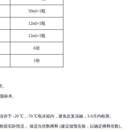
50ml×1瓶
12ml×1瓶
12ml×1瓶
6张
1份
管。
血脂标本。
冻存于
-20 ℃ , -70 ℃电冰箱内，避免反复冻融，3-6月内检测。
根据实际情况，
做适当倍数稀释
(建议做预实验，以确定稀释倍数)。