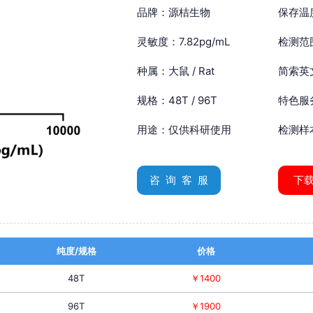
品牌：源桔生物
保存温
灵敏度：7.82pg/mL
检测范围
种属：大鼠 / Rat
简索英文：
规格：48T / 96T
特色服
用途：仅供科研使用
检测样
咨 询 客 服
下
纯度/规格
价格
48T
￥1400
96T
￥1900