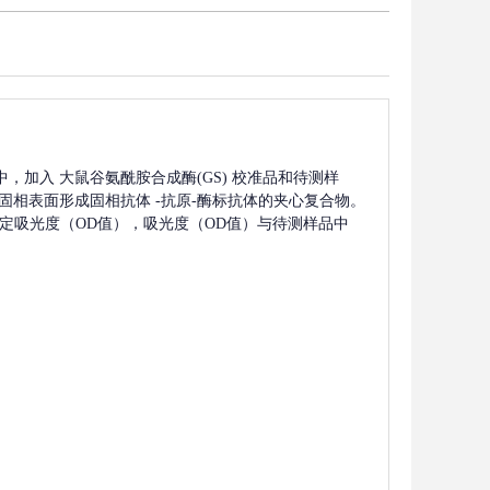
中，加入
大鼠谷氨酰胺合成酶(GS)
校准品和待测样
固相表面形成固相抗体
-抗原-酶标抗体的夹心复合物。
上测定吸光度（OD值），吸光度（OD值）与待测样品中