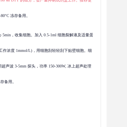
 X-100 和 DTT 的组分，会严重抑制试剂盒工作。推荐使
80°C 冻存备用。
离心 5min，收集细胞。加入 0.5-1ml 细胞裂解液及适量蛋
F，工作浓度 1mmol/L)，用细胞刮轻轻刮下贴壁细胞。细
波 3-5mm 探头，功率 150-300W, 冰上超声处理
 冻存备用。