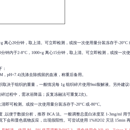
000×g 离心20分钟，取上清。可立即检测，或按一次使用量分装冻存于-20°C 或
后30分钟内于2-8°C，1000×g 离心15分钟，取上清。可立即检测，或按一次
下：
01M，pH=7.4)洗涤去除残留的血液，称重后备用。
积取决于组织的重量，一般情况每
1g 组织碎片使用9ml裂解液。另外建议
破碎过程中，需冰浴降温；反复冻融法可重复2次)。
留取上清即可检测。或按一次使用量分装冻存于-20°C 或-80°C。
度
,以便于数据分析，推荐 BCA 法。一般调整总蛋白浓度至 1-3mg/ml
会和显色底物反应，出现假阳性。可尝试使用 1%H2O2 灭活 15min 