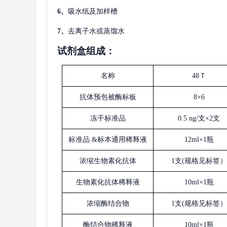
6、
吸水纸及加样槽
7、
去离子水或蒸馏水
试剂盒组成：
名称
48Ｔ
抗体预包被酶标板
8×6
冻干标准品
0.5 ng/支×2支
标准品
&标本通用稀释液
12ml×1瓶
浓缩生物素化抗体
1支(规格见标签）
生物素化抗体稀释液
10ml×1瓶
浓缩酶结合物
1支(规格见标签）
酶结合物稀释液
10ml×1瓶