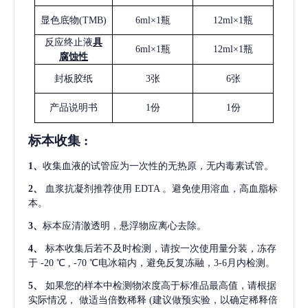
显色底物
(
TMB
)
6ml×1瓶
12ml×1瓶
反应终止液
具
6ml×1瓶
12ml×1瓶
腐蚀性
封板胶纸
3张
6张
产品说明书
1份
1份
标本收集
:
1
、
收集血液的试管应为一次性的无热原，无内毒素试管。
2
、
血浆抗凝剂推荐使用
EDTA 。避免使用溶血，高血脂标
本。
3
、
标本应清澈透明，悬浮物应离心去除。
4
、
标本收集后若不及时检测，请按一次使用量分装，冻存
于
-20 ℃ , -70 ℃电冰箱内，避免反复冻融，3-6月内检测。
5
、
如果您的样本中检测物浓度高于标准品最高值，请根据
实际情况，
做适当倍数稀释
(建议做预实验，以确定稀释倍