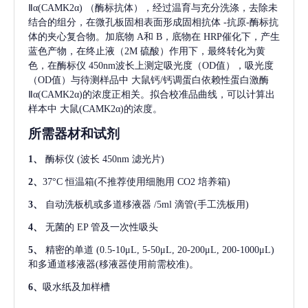
Ⅱα(CAMK2α)
（酶标抗体），经过温育与充分洗涤，去除未
结合的组分，在微孔板固相表面形成固相抗体
-抗原-酶标抗
体的夹心复合物。加底物 A和 B，底物在 HRP催化下，产生
蓝色产物，在终止液（2M 硫酸）作用下，最终转化为黄
色，在酶标仪 450nm波长上测定吸光度（OD值），吸光度
（OD值）与待测样品中
大鼠钙/钙调蛋白依赖性蛋白激酶
Ⅱα(CAMK2α)
的浓度正相关。拟合校准品曲线，可以计算出
样本中
大鼠(CAMK2α)
的浓度。
所需器材和试剂
1、
酶标仪
(波长 450nm 滤光片)
2、
37°C 恒温箱(不推荐使用细胞用 CO2 培养箱)
3、
自动洗板机或多道移液器
/5ml 滴管(手工洗板用)
4、
无菌的
EP 管及一次性吸头
5、
精密的单道
(0.5-10μL, 5-50μL, 20-200μL, 200-1000μL)
和多通道移液器(移液器使用前需校准)。
6、
吸水纸及加样槽