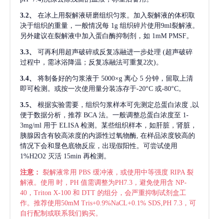
3.2、
在冰上用裂解液研磨组织匀浆。加入裂解液的体积取
决于组织的重量，一般情况每
1g 组织碎片使用9ml裂解液。
另外建议在裂解液中加入蛋白酶抑制剂，如 1mM PMSF。
3.3、
可再利用超声破碎或反复冻融进一步处理
(超声破碎
过程中，需冰浴降温；反复冻融法可重复2次)。
3.4、
将制备好的匀浆液于
5000×g 离心 5 分钟，留取上清
即可检测。或按一次使用量分装冻存于-20°C 或-80°C。
3.5、
根据实验需要，组织匀浆样本可先测定总蛋白浓度
,以
便于数据分析，推荐 BCA 法。一般调整总蛋白浓度至 1-
3mg/ml 用于 ELISA 检测。某些组织样本，如肝脏，肾脏，
胰腺因含有较高浓度的内源性过氧物酶, 在样品浓度较高的
情况下会和显色底物反应，出现假阳性。可尝试使用
1%H2O2 灭活 15min 再检测。
注意：
裂解液常用
PBS 缓冲液，或使用中等强度 RIPA 裂
解液。使用 时，PH 值需调整为PH7.3，避免使用含 NP-
40，Triton X-100 和 DTT 的组分，会严重抑制试剂盒工
作。推荐使用50mM Tris+0.9%NaCL+0.1% SDS,PH 7.3，可
自行配制或联系我们购买。