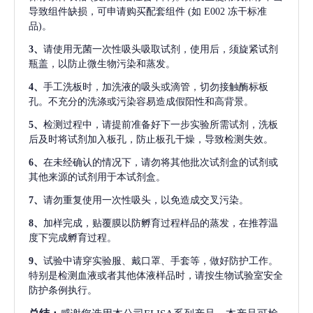
导致组件缺损，可申请购买配套组件
(如 E002 冻干标准
品)。
3、
请使用无菌一次性吸头吸取试剂，使用后，须旋紧试剂
瓶盖，以防止微生物污染和蒸发。
4、
手工洗板时，加洗液的吸头或滴管，切勿接触酶标板
孔。不充分的洗涤或污染容易造成假阳性和高背景。
5、
检测过程中，请提前准备好下一步实验所需试剂，洗板
后及时将试剂加入板孔，防止板孔干燥，导致检测失效。
6、
在未经确认的情况下，请勿将其他批次试剂盒的试剂或
其他来源的试剂用于本试剂盒。
7、
请勿重复使用一次性吸头，以免造成交叉污染。
8、
加样完成，贴覆膜以防孵育过程样品的蒸发，在推荐温
度下完成孵育过程。
9、
试验中请穿实验服、戴口罩、手套等，做好防护工作。
特别是检测血液或者其他体液样品时，请按生物试验室安全
防护条例执行。