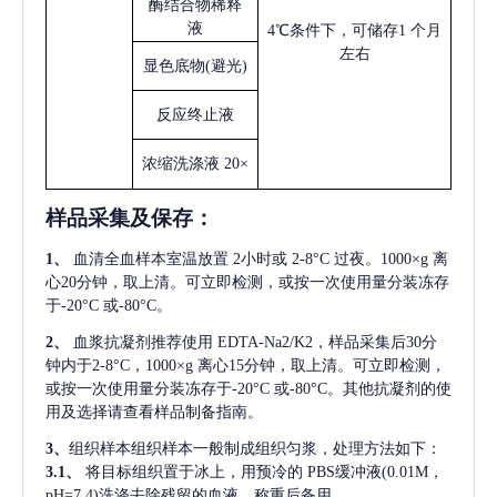
酶结合物稀释
液
4℃条件下，可储存1 个月
左右
显色底物
(避光)
反应终止液
浓缩洗涤液
20×
样品采集及保存
：
1、
血清全血样本室温放置
2小时或 2-8°C 过夜。1000×g 离
心20分钟，取上清。可立即检测，或按一次使用量分装冻存
于-20°C 或-80°C。
2、
血浆抗凝剂推荐使用
EDTA-Na2/K2，样品采集后30分
钟内于2-8°C，1000×g 离心15分钟，取上清。可立即检测，
或按一次使用量分装冻存于-20°C 或-80°C。其他抗凝剂的使
用及选择请查看样品制备指南。
3、
组织样本组织样本一般制成组织匀浆，处理方法如下：
3.1、
将目标组织置于冰上，用预冷的
PBS缓冲液(0.01M，
pH=7.4)洗涤去除残留的血液，称重后备用。