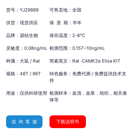
货号：YJ29889
可售卖地：全国
供货：现货供应
保 质 期：半年
品牌：源桔生物
保存温度：2-8℃
灵敏度：0.08ng/mL
检测范围：0.157~10ng/mL
种属：大鼠 / Rat
简索英文：Rat CAMK2α Elisa KIT
规格：48T / 96T
特色服务：免费代测 / 免费提供技术支
持
用途：仅供科研使用
检测样本：血清，血浆，组织，相关液
体等
咨 询 客 服
下载说明书