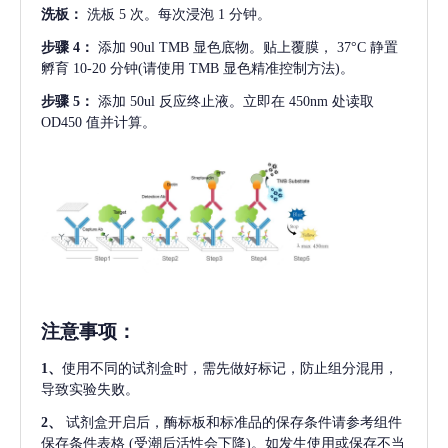
洗板：
洗板
5 次。每次浸泡 1 分钟。
步骤
4：
添加
90ul TMB 显色底物。贴上覆膜， 37°C 静置
孵育 10-20 分钟(请使用 TMB 显色精准控制方法)。
步骤
5：
添加
50ul 反应终止液。立即在 450nm 处读取
OD450 值并计算。
注意事项
：
1、
使用不同的试剂盒时，需先做好标记，防止组分混用，
导致实验失败。
2、
试剂盒开启后，酶标板和标准品的保存条件请参考组件
保存条件表格
(受潮后活性会下降)。如发生使用或保存不当