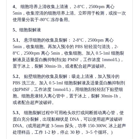
4、
细胞培养上清收集上清液，
2-8°C，2500rpm 离心
5min，收集澄清的细胞培养上清。立即用于检测，或按一次
使用量分装于-80°C 冻存备用。
5、
细胞裂解液
5.1、
悬浮细胞的收集及裂解：
2-8°C，2500rpm 离心
5min，收集细胞。再加入预冷的 PBS 轻轻混匀清洗，2-
8°C，2500rpm 离心 5min，收集细胞。加入 0.5-1ml 细胞裂
解液及适量蛋白酶抑制剂(如 PMSF，工作浓度 1mmol/L)，
置于冰上，裂解 30min-1h , 或者配合超声波破碎。
5.2、
贴壁细胞的收集及裂解：吸走上清液，加入预冷的
PBS 洗三次。加入 0.5-1ml 细胞裂解液及适量蛋白酶抑制剂
(如PMSF，工作浓度 1mmol/L)，用细胞刮轻轻刮下贴壁细
胞。细胞悬液转入离心管中，置于冰上，裂解 30min-1h，
或者配合超声波破碎。
5.3、
细胞裂解过程中可用枪头吹打或间断摇动离心管，使
蛋白充分裂解
, 出现黏糊状是 DNA，可以使用超声波破碎
DNA。(或用超声波 3-5mm 探头，功率 150-300W, 冰上超声
处理样品，工作 1-2 秒，停止 30 秒， 3~5 个循环。)