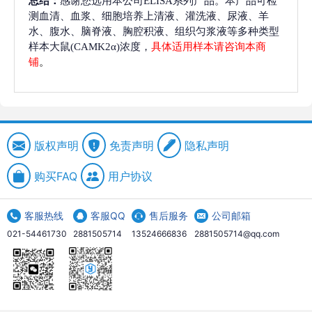
总结：
感谢您选用本公司ELISA系列产品。本产品可检
测血清、血浆、细胞培养上清液、灌洗液、尿液、羊
水、腹水、脑脊液、胸腔积液、组织匀浆液等多种类型
样本大鼠(CAMK2α)浓度，
具体适用样本请咨询本商
铺
。
版权声明
免责声明
隐私声明
购买FAQ
用户协议
客服热线
客服QQ
售后服务
公司邮箱
021-54461730
2881505714
13524666836
2881505714@qq.com