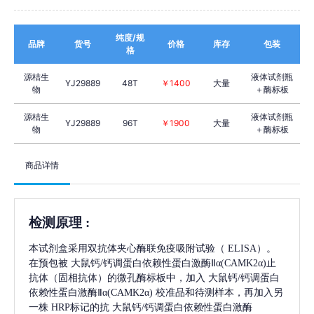
纯度/规
品牌
货号
价格
库存
包装
格
源桔生
液体试剂瓶
YJ29889
48T
￥1400
大量
物
＋酶标板
源桔生
液体试剂瓶
YJ29889
96T
￥1900
大量
物
＋酶标板
商品详情
检测原理
:
本试剂盒采用双抗体夹心酶联免疫吸附试验（
ELISA）。
在预包被
大鼠钙/钙调蛋白依赖性蛋白激酶Ⅱα(CAMK2α)
止
抗体（固相抗体）的微孔酶标板中，加入
大鼠钙/钙调蛋白
依赖性蛋白激酶Ⅱα(CAMK2α)
校准品和待测样本，再加入另
一株
HRP标记的抗
大鼠钙/钙调蛋白依赖性蛋白激酶