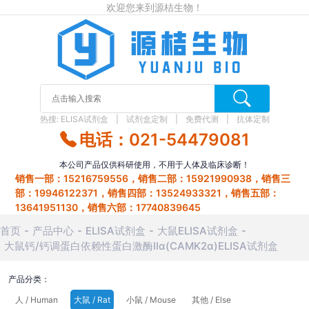
欢迎您来到源桔生物！
热搜:
ELISA试剂盒
试剂盒定制
免费代测
抗体定制
电话：021-54479081
本公司产品仅供科研使用，不用于人体及临床诊断！
销售一部：15216759556，销售二部：15921990938，销售三
部：19946122371，销售四部：13524933321，销售五部：
13641951130，销售六部：17740839645
首页
产品中心
ELISA试剂盒
大鼠ELISA试剂盒
大鼠钙/钙调蛋白依赖性蛋白激酶Ⅱα(CAMK2α)ELISA试剂盒
产品分类：
人 / Human
大鼠 / Rat
小鼠 / Mouse
其他 / Else