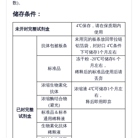
数)。
储存条件：
4℃保存，请在保质期内
未开封完整试剂盒
使用
未用完的板条放回带拉链
抗体包被板条
铝箔袋，封好口
4℃条件
下可储存1个月左右
冻干粉
-20℃可储存6 个
月左右，
标准品
稀释后的标准品使用后请
丢弃
浓缩生物素化
浓缩液
4℃可储存1个月左
抗体
右，
浓缩酶结合物
释后即用即弃
(避光)
已
封完整
标准品＆标本
试剂盒
通用稀释液
生物素化抗体
稀释液