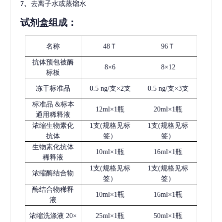
7、
去离子水或蒸馏水
试剂盒组成：
名称
48Ｔ
96Ｔ
抗体预包被酶
8×6
8×12
标板
冻干标准品
0.5 ng/支×2支
0.5 ng/支×3支
标准品
&标本
12ml×1瓶
20ml×1瓶
通用稀释液
浓缩生物素化
1支(规格见标
1支(规格见标
抗体
签）
签）
生物素化抗体
10ml×1瓶
16ml×1瓶
稀释液
1支(规格见标
1支(规格见标
浓缩酶结合物
签）
签）
酶结合物稀释
10ml×1瓶
16ml×1瓶
液
浓缩洗涤液
20×
25ml×1瓶
50ml×1瓶