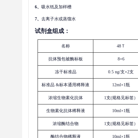
6、
吸水纸及加样槽
7、
去离子水或蒸馏水
试剂盒组成：
名称
48Ｔ
抗体预包被酶标板
8×6
冻干标准品
0.5 ng/支×2支
标准品
&标本通用稀释液
12ml×1瓶
浓缩生物素化抗体
1支(规格见标签）
生物素化抗体稀释液
10ml×1瓶
浓缩酶结合物
1支(规格见标签）
酶结合物稀释液
10ml×1瓶