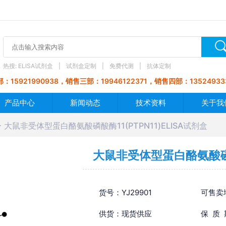
热搜:
ELISA试剂盒
试剂盒定制
免费代测
抗体定制
：15921990938，销售三部：19946122371，销售四部：13524933
产品中心
新闻动态
技术资料
关于我
大鼠非受体型蛋白酪氨酸磷酸酶11(PTPN11)ELISA试剂盒
大鼠非受体型蛋白酪氨酸磷酸酶
货号：YJ29901
可售卖
供货：现货供应
保 质