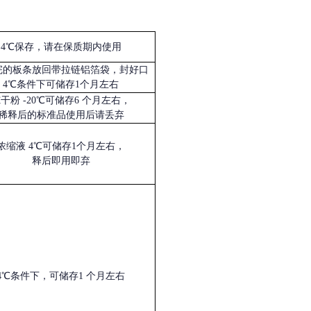
4℃保存，请在保质期内使用
完的板条放回带拉链铝箔袋，封好口
4℃条件下可储存1个月左右
冻干粉
-20℃可储存6 个月左右，
稀释后的标准品使用后请丢弃
浓缩液
4℃可储存1个月左右，
释后即用即弃
4℃条件下，可储存1 个月左右