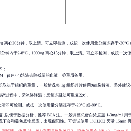
000×g 离心20分钟，取上清。可立即检测，或按一次使用量分装冻存于-20°C 或
后30分钟内于2-8°C，1000×g 离心15分钟，取上清。可立即检测，或按一次
下：
01M，pH=7.4)洗涤去除残留的血液，称重后备用。
积取决于组织的重量，一般情况每
1g 组织碎片使用9ml裂解液。另外建议
破碎过程中，需冰浴降温；反复冻融法可重复2次)。
留取上清即可检测。或按一次使用量分装冻存于-20°C 或-80°C。
度
,以便于数据分析，推荐 BCA 法。一般调整总蛋白浓度至 1-3mg/ml
会和显色底物反应，出现假阳性。可尝试使用 1%H2O2 灭活 15min 