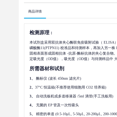
商品详情
检测原理
:
本试剂盒采用双抗体夹心酶联免疫吸附试验（
ELIS
磷酸酶11(PTPN11)
校准品和待测样本，再加入另一株
固相表面形成固相抗体
-抗原-酶标抗体的夹心复合物。
定吸光度（OD值），吸光度（OD值）与待测样品中
所需器材和试剂
1、
酶标仪
(波长 450nm 滤光片)
2、
37°C 恒温箱(不推荐使用细胞用 CO2 培养箱)
3、
自动洗板机或多道移液器
/5ml 滴管(手工洗板用)
4、
无菌的
EP 管及一次性吸头
5、
精密的单道
(0.5-10μL, 5-50μL, 20-200μL