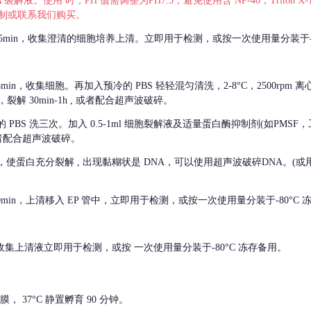
 裂解液。使用 时，PH 值需调整为PH7.3，避免使用含 NP-40，Triton
，可自行配制或联系我们购买。
m 离心 5min，收集澄清的细胞培养上清。立即用于检测，或按一次使用量分装于-
离心 5min，收集细胞。再加入预冷的 PBS 轻轻混匀清洗，2-8°C，2500rpm 
裂解 30min-1h , 或者配合超声波破碎。
的
PBS 洗三次。加入 0.5-1ml 细胞裂解液及适量蛋白酶抑制剂(如PMS
或者配合超声波破碎。
，使蛋白充分裂解
, 出现黏糊状是 DNA，可以使用超声波破碎DNA。(或用超声
 离心 10min，上清移入 EP 管中，立即用于检测，或按一次使用量分装于-80°C
 分钟。收集上清液立即用于检测，或按 一次使用量分装于-80°C 冻存备用。
， 37°C 静置孵育 90 分钟。