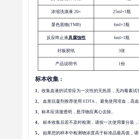
浓缩洗涤液
20×
25ml×1瓶
显色底物
(
TMB
)
6ml×1瓶
反应终止液
具腐蚀性
6ml×1瓶
封板胶纸
3张
产品说明书
1份
标本收集
:
1
、
收集血液的试管应为一次性的无热原，无内毒素试
2
、
血浆抗凝剂推荐使用
EDTA 。避免使用溶血，高
3
、
标本应清澈透明，悬浮物应离心去除。
4
、
标本收集后若不及时检测，请按一次使用量分装，
5
、
如果您的样本中检测物浓度高于标准品最高值，请