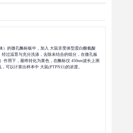
体）的微孔酶标板中，加入
大鼠非受体型蛋白酪氨酸
，经过温育与充分洗涤，去除未结合的组分，在微孔板
酸）作用下，最终转化为黄色，在酶标仪 450nm波长上测
线，可以计算出样本中
大鼠(PTPN11)
的浓度。