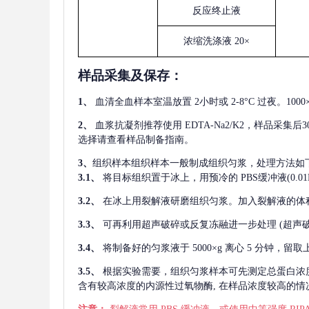
反应终止液
浓缩洗涤液
20×
样品采集及保存
：
1、
血清全血样本室温放置
2小时或 2-8°C 过夜。1
2、
血浆抗凝剂推荐使用
EDTA-Na2/K2，样品采集
选择请查看样品制备指南。
3、
组织样本组织样本一般制成组织匀浆，处理方法如
3.1、
将目标组织置于冰上，用预冷的
PBS缓冲液(0.
3.2、
在冰上用裂解液研磨组织匀浆。加入裂解液的体
3.3、
可再利用超声破碎或反复冻融进一步处理
(超声
3.4、
将制备好的匀浆液于
5000×g 离心 5 分钟，
3.5、
根据实验需要，组织匀浆样本可先测定总蛋白浓
含有较高浓度的内源性过氧物酶, 在样品浓度较高的情况下