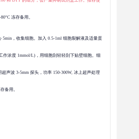
 X-100 和 DTT 的组分，会严重抑制试剂盒工作。推荐使
80°C 冻存备用。
离心 5min，收集细胞。加入 0.5-1ml 细胞裂解液及适量蛋
F，工作浓度 1mmol/L)，用细胞刮轻轻刮下贴壁细胞。细
波 3-5mm 探头，功率 150-300W, 冰上超声处理
 冻存备用。