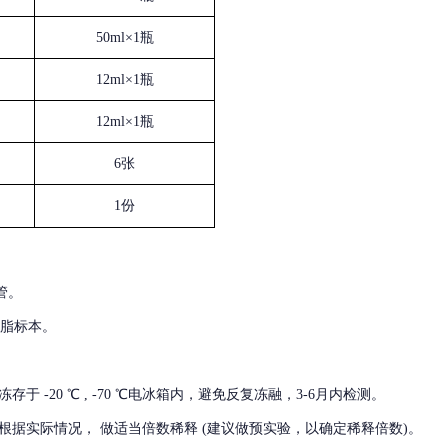
50ml×1瓶
12ml×1瓶
12ml×1瓶
6张
1份
管。
血脂标本。
冻存于
-20 ℃ , -70 ℃电冰箱内，避免反复冻融，3-6月内检测。
根据实际情况，
做适当倍数稀释
(建议做预实验，以确定稀释倍数)。