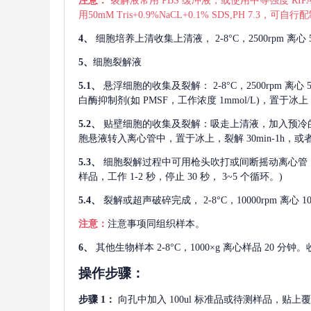
注意：
裂解液常用
PBS 缓冲液，或使用中等强度 RIPA
用50mM Tris+0.9%NaCL+0.1% SDS,PH 7.3
4、
细胞培养上清收集上清液，
2-8°C，2500rp
5、
细胞裂解液
5.1、
悬浮细胞的收集及裂解：
2-8°C，2500rpm 
白酶抑制剂(如 PMSF，工作浓度 1mmol/L)，置于冰上，
5.2、
贴壁细胞的收集及裂解：吸走上清液，加入预冷
胞悬液转入离心管中，置于冰上，裂解 30min-1h，
5.3、
细胞裂解过程中可用枪头吹打或间断摇动离心管
样品，工作 1-2 秒，停止 30 秒， 3~5 个循环。)
5.4、
裂解或超声破碎完成，
2-8°C，10000rpm
注意：
注意事项同组织样本。
6、
其他生物样本
2-8°C，1000×g 离心样品 20
操作步骤：
步骤
1：
向孔中加入
100ul 标准品或待测样品，贴上覆膜