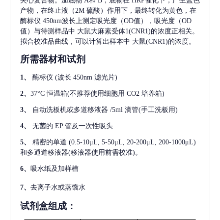
夹心复合物。加底物 A和 B，底物在 HRP催化下，产生蓝色
产物，在终止液（2M 硫酸）作用下，最终转化为黄色，在
酶标仪 450nm波长上测定吸光度（OD值），吸光度（OD
值）与待测样品中
大鼠大麻素受体1(CNR1)
的浓度正相关。
拟合校准品曲线，可以计算出样本中
大鼠(CNR1)
的浓度。
所需器材和试剂
1、
酶标仪
(波长 450nm 滤光片)
2、
37°C 恒温箱(不推荐使用细胞用 CO2 培养箱)
3、
自动洗板机或多道移液器
/5ml 滴管(手工洗板用)
4、
无菌的
EP 管及一次性吸头
5、
精密的单道
(0.5-10μL, 5-50μL, 20-200μL, 200-1000μL)
和多通道移液器(移液器使用前需校准)。
6、
吸水纸及加样槽
7、
去离子水或蒸馏水
试剂盒组成：