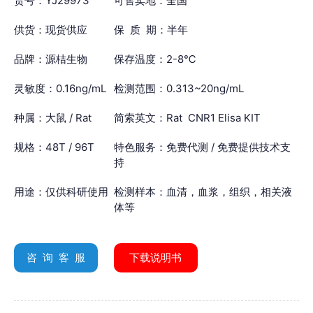
货号：YJ29973
可售卖地：全国
供货：现货供应
保 质 期：半年
品牌：源桔生物
保存温度：2-8℃
灵敏度：0.16ng/mL
检测范围：0.313~20ng/mL
种属：大鼠 / Rat
简索英文：Rat CNR1 Elisa KIT
规格：48T / 96T
特色服务：免费代测 / 免费提供技术支
持
用途：仅供科研使用
检测样本：血清，血浆，组织，相关液
体等
咨 询 客 服
下载说明书