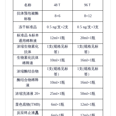
名称
48Ｔ
96Ｔ
抗体预包被酶
8×6
8×12
标板
冻干标准品
0.5 ng/支×2支
0.5 ng/支×3支
标准品
&标本
12ml×1瓶
20ml×1瓶
通用稀释液
浓缩生物素化
1支(规格见标
1支(规格见标
抗体
签）
签）
生物素化抗体
10ml×1瓶
16ml×1瓶
稀释液
1支(规格见标
1支(规格见标
浓缩酶结合物
签）
签）
酶结合物稀释
10ml×1瓶
16ml×1瓶
液
浓缩洗涤液
20×
25ml×1瓶
50ml×1瓶
显色底物
(
TMB
)
6ml×1瓶
12ml×1瓶
反应终止液
具
6ml×1瓶
12ml×1瓶