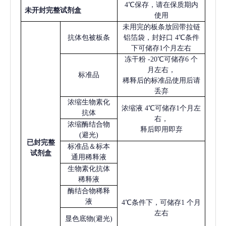
4℃保存，请在保质期内
未开封完整试剂盒
使用
未用完的板条放回带拉链
抗体包被板条
铝箔袋，封好口
4℃条件
下可储存1个月左右
冻干粉
-20℃可储存6 个
月左右，
标准品
稀释后的标准品使用后请
丢弃
浓缩生物素化
浓缩液
4℃可储存1个月左
抗体
右，
浓缩酶结合物
释后即用即弃
(避光)
已
封完整
标准品＆标本
试剂盒
通用稀释液
生物素化抗体
稀释液
酶结合物稀释
液
4℃条件下，可储存1 个月
左右
显色底物
(避光)