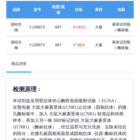
纯度/规
品牌
货号
价格
库存
包装
格
源桔生
液体试剂瓶
YJ29973
48T
￥1400
大量
物
＋酶标板
源桔生
液体试剂瓶
YJ29973
96T
￥1900
大量
物
＋酶标板
商品详情
检测原理
:
本试剂盒采用双抗体夹心酶联免疫吸附试验（
ELISA）。
在预包被
大鼠大麻素受体1(CNR1)
止抗体（固相抗体）的微
孔酶标板中，加入
大鼠大麻素受体1(CNR1)
校准品和待测
样本，再加入另一株
HRP标记的抗
大鼠大麻素受体
1(CNR1)
（酶标抗体），经过温育与充分洗涤，去除未结合
的组分，在微孔板固相表面形成固相抗体
-抗原-酶标抗体的