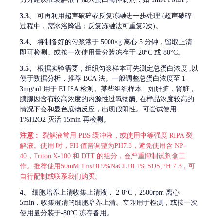
3.3、
可再利用超声破碎或反复冻融进一步处理
(超声破碎
过程中，需冰浴降温；反复冻融法可重复2次)。
3.4、
将制备好的匀浆液于
5000×g 离心 5 分钟，留取上清
即可检测。或按一次使用量分装冻存于-20°C 或-80°C。
3.5、
根据实验需要，组织匀浆样本可先测定总蛋白浓度
,以
便于数据分析，推荐 BCA 法。一般调整总蛋白浓度至 1-
3mg/ml 用于 ELISA 检测。某些组织样本，如肝脏，肾脏，
胰腺因含有较高浓度的内源性过氧物酶, 在样品浓度较高的
情况下会和显色底物反应，出现假阳性。可尝试使用
1%H2O2 灭活 15min 再检测。
注意：
裂解液常用
PBS 缓冲液，或使用中等强度 RIPA 裂
解液。使用 时，PH 值需调整为PH7.3，避免使用含 NP-
40，Triton X-100 和 DTT 的组分，会严重抑制试剂盒工
作。推荐使用50mM Tris+0.9%NaCL+0.1% SDS,PH 7.3，可
自行配制或联系我们购买。
4、
细胞培养上清收集上清液，
2-8°C，2500rpm 离心
5min，收集澄清的细胞培养上清。立即用于检测，或按一次
使用量分装于-80°C 冻存备用。