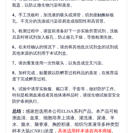
瓶盖，以防止微生物污染和蒸发。
4、
手工洗板时，加洗液的吸头或滴管，切勿接触酶标板
孔。不充分的洗涤或污染容易造成假阳性和高背景。
5、
检测过程中，请提前准备好下一步实验所需试剂，洗板
后及时将试剂加入板孔，防止板孔干燥，导致检测失效。
6、
在未经确认的情况下，请勿将其他批次试剂盒的试剂或
其他来源的试剂用于本试剂盒。
7、
请勿重复使用一次性吸头，以免造成交叉污染。
8、
加样完成，贴覆膜以防孵育过程样品的蒸发，在推荐温
度下完成孵育过程。
9、
试验中请穿实验服、戴口罩、手套等，做好防护工作。
特别是检测血液或者其他体液样品时，请按生物试验室安全
防护条例执行。
总结：
感谢您选用本公司ELISA系列产品。本产品可检
测血清、血浆、细胞培养上清液、灌洗液、尿液、羊
水、腹水、脑脊液、胸腔积液、组织匀浆液等多种类型
样本大鼠(CNR1)浓度，
具体适用样本请咨询本商铺
。