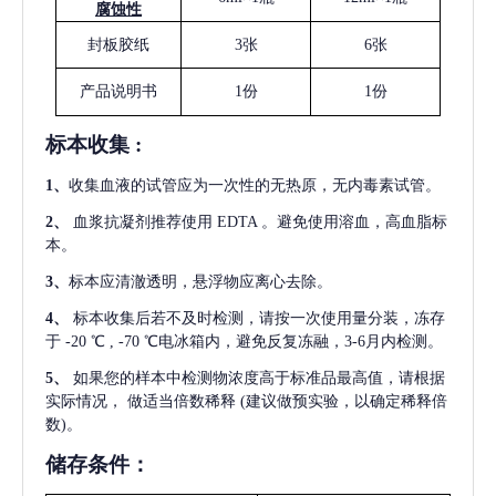
腐蚀性
封板胶纸
3张
6张
产品说明书
1份
1份
标本收集
:
1
、
收集血液的试管应为一次性的无热原，无内毒素试管。
2
、
血浆抗凝剂推荐使用
EDTA 。避免使用溶血，高血脂标
本。
3
、
标本应清澈透明，悬浮物应离心去除。
4
、
标本收集后若不及时检测，请按一次使用量分装，冻存
于
-20 ℃ , -70 ℃电冰箱内，避免反复冻融，3-6月内检测。
5
、
如果您的样本中检测物浓度高于标准品最高值，请根据
实际情况，
做适当倍数稀释
(建议做预实验，以确定稀释倍
数)。
储存条件：