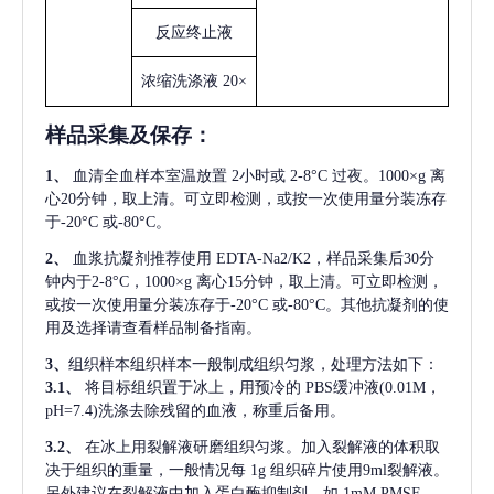
反应终止液
浓缩洗涤液
20×
样品采集及保存
：
1、
血清全血样本室温放置
2小时或 2-8°C 过夜。1000×g 离
心20分钟，取上清。可立即检测，或按一次使用量分装冻存
于-20°C 或-80°C。
2、
血浆抗凝剂推荐使用
EDTA-Na2/K2，样品采集后30分
钟内于2-8°C，1000×g 离心15分钟，取上清。可立即检测，
或按一次使用量分装冻存于-20°C 或-80°C。其他抗凝剂的使
用及选择请查看样品制备指南。
3、
组织样本组织样本一般制成组织匀浆，处理方法如下：
3.1、
将目标组织置于冰上，用预冷的
PBS缓冲液(0.01M，
pH=7.4)洗涤去除残留的血液，称重后备用。
3.2、
在冰上用裂解液研磨组织匀浆。加入裂解液的体积取
决于组织的重量，一般情况每
1g 组织碎片使用9ml裂解液。
另外建议在裂解液中加入蛋白酶抑制剂，如 1mM PMSF。