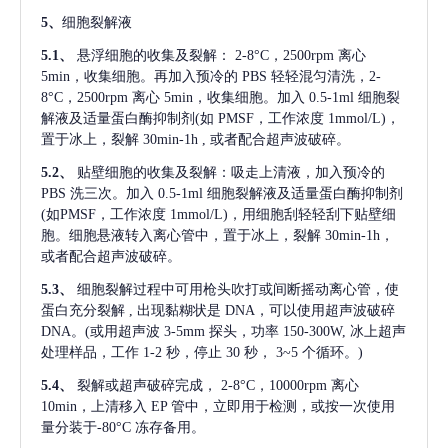
5、
细胞裂解液
5.1、
悬浮细胞的收集及裂解：
2-8°C，2500rpm 离心
5min，收集细胞。再加入预冷的 PBS 轻轻混匀清洗，2-
8°C，2500rpm 离心 5min，收集细胞。加入 0.5-1ml 细胞裂
解液及适量蛋白酶抑制剂(如 PMSF，工作浓度 1mmol/L)，
置于冰上，裂解 30min-1h , 或者配合超声波破碎。
5.2、
贴壁细胞的收集及裂解：吸走上清液，加入预冷的
PBS 洗三次。加入 0.5-1ml 细胞裂解液及适量蛋白酶抑制剂
(如PMSF，工作浓度 1mmol/L)，用细胞刮轻轻刮下贴壁细
胞。细胞悬液转入离心管中，置于冰上，裂解 30min-1h，
或者配合超声波破碎。
5.3、
细胞裂解过程中可用枪头吹打或间断摇动离心管，使
蛋白充分裂解
, 出现黏糊状是 DNA，可以使用超声波破碎
DNA。(或用超声波 3-5mm 探头，功率 150-300W, 冰上超声
处理样品，工作 1-2 秒，停止 30 秒， 3~5 个循环。)
5.4、
裂解或超声破碎完成，
2-8°C，10000rpm 离心
10min，上清移入 EP 管中，立即用于检测，或按一次使用
量分装于-80°C 冻存备用。