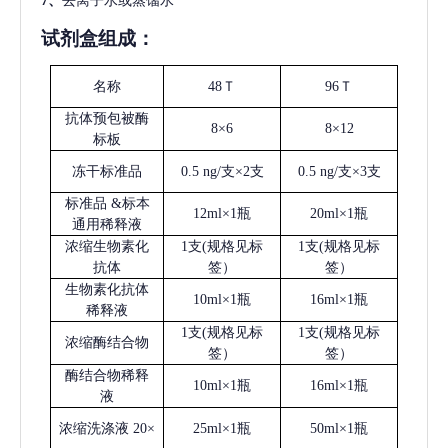
7、
去离子水或蒸馏水
试剂盒组成：
名称
48Ｔ
96Ｔ
抗体预包被酶
8×6
8×12
标板
冻干标准品
0.5 ng/支×2支
0.5 ng/支×3支
标准品
&标本
12ml×1瓶
20ml×1瓶
通用稀释液
浓缩生物素化
1支(规格见标
1支(规格见标
抗体
签）
签）
生物素化抗体
10ml×1瓶
16ml×1瓶
稀释液
1支(规格见标
1支(规格见标
浓缩酶结合物
签）
签）
酶结合物稀释
10ml×1瓶
16ml×1瓶
液
浓缩洗涤液
20×
25ml×1瓶
50ml×1瓶