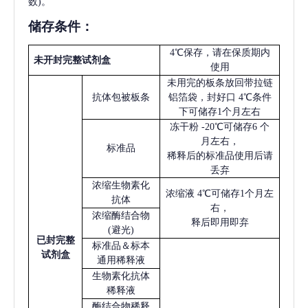
数)。
储存条件：
4℃保存，请在保质期内
未开封完整试剂盒
使用
未用完的板条放回带拉链
抗体包被板条
铝箔袋，封好口
4℃条件
下可储存1个月左右
冻干粉
-20℃可储存6 个
月左右，
标准品
稀释后的标准品使用后请
丢弃
浓缩生物素化
浓缩液
4℃可储存1个月左
抗体
右，
浓缩酶结合物
释后即用即弃
(避光)
已
封完整
标准品＆标本
试剂盒
通用稀释液
生物素化抗体
稀释液
酶结合物稀释