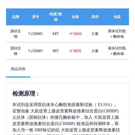
纯度/规
品牌
货号
价格
库存
包装
格
源桔生
液体试剂瓶
YJ29981
48T
￥1400
大量
物
＋酶标板
源桔生
液体试剂瓶
YJ29981
96T
￥1900
大量
物
＋酶标板
商品详情
检测原理
:
本试剂盒采用双抗体夹心酶联免疫吸附试验（
ELISA）。
在预包被
大鼠促肾上腺皮质素释放激素结合蛋白(CRHBP)
止抗体（固相抗体）的微孔酶标板中，加入
大鼠促肾上腺
皮质素释放激素结合蛋白(CRHBP)
校准品和待测样本，再
加入另一株
HRP标记的抗
大鼠促肾上腺皮质素释放激素结