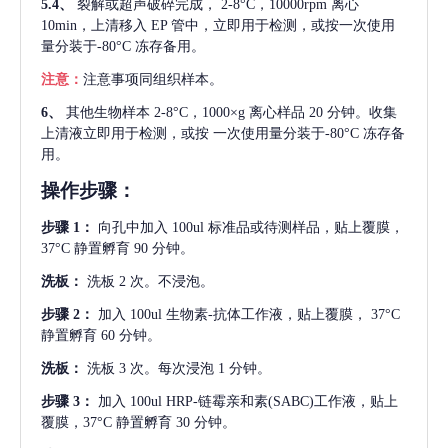
5.4、
裂解或超声破碎完成，
2-8°C，10000rpm 离心
10min，上清移入 EP 管中，立即用于检测，或按一次使用
量分装于-80°C 冻存备用。
注意：
注意事项同组织样本。
6、
其他生物样本
2-8°C，1000×g 离心样品 20 分钟。收集
上清液立即用于检测，或按 一次使用量分装于-80°C 冻存备
用。
操作步骤：
步骤
1：
向孔中加入
100ul 标准品或待测样品，贴上覆膜，
37°C 静置孵育 90 分钟。
洗板：
洗板
2 次。不浸泡。
步骤
2：
加入
100ul 生物素-抗体工作液，贴上覆膜， 37°C
静置孵育 60 分钟。
洗板：
洗板
3 次。每次浸泡 1 分钟。
步骤
3：
加入
100ul HRP-链霉亲和素(SABC)工作液，贴上
覆膜，37°C 静置孵育 30 分钟。