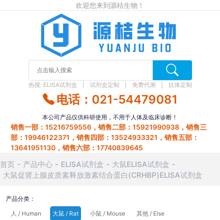
欢迎您来到源桔生物！
热搜:
ELISA试剂盒
试剂盒定制
免费代测
抗体定制
电话：021-54479081
本公司产品仅供科研使用，不用于人体及临床诊断！
销售一部：15216759556，销售二部：15921990938，销售三
部：19946122371，销售四部：13524933321，销售五部：
13641951130，销售六部：17740839645
首页
产品中心
ELISA试剂盒
大鼠ELISA试剂盒
大鼠促肾上腺皮质素释放激素结合蛋白(CRHBP)ELISA试剂盒
产品分类：
人 / Human
大鼠 / Rat
小鼠 / Mouse
其他 / Else