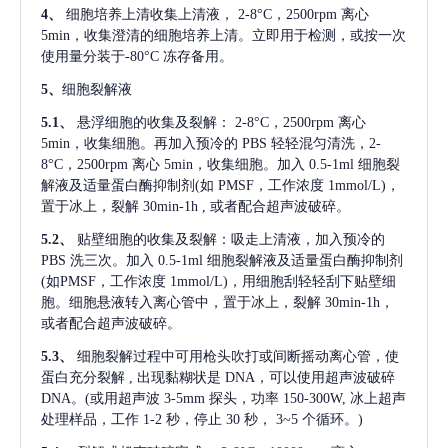
4、
细胞培养上清收集上清液，
2-8°C，2500rpm 离心
5min，收集澄清的细胞培养上清。立即用于检测，或按一次
使用量分装于-80°C 冻存备用。
5、
细胞裂解液
5.1、
悬浮细胞的收集及裂解：
2-8°C，2500rpm 离心
5min，收集细胞。再加入预冷的 PBS 轻轻混匀清洗，2-
8°C，2500rpm 离心 5min，收集细胞。加入 0.5-1ml 细胞裂
解液及适量蛋白酶抑制剂(如 PMSF，工作浓度 1mmol/L)，
置于冰上，裂解 30min-1h , 或者配合超声波破碎。
5.2、
贴壁细胞的收集及裂解：吸走上清液，加入预冷的
PBS 洗三次。加入 0.5-1ml 细胞裂解液及适量蛋白酶抑制剂
(如PMSF，工作浓度 1mmol/L)，用细胞刮轻轻刮下贴壁细
胞。细胞悬液转入离心管中，置于冰上，裂解 30min-1h，
或者配合超声波破碎。
5.3、
细胞裂解过程中可用枪头吹打或间断摇动离心管，使
蛋白充分裂解
, 出现黏糊状是 DNA，可以使用超声波破碎
DNA。(或用超声波 3-5mm 探头，功率 150-300W, 冰上超声
处理样品，工作 1-2 秒，停止 30 秒， 3~5 个循环。)