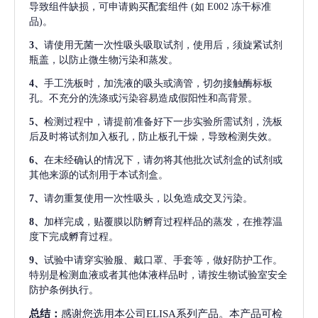
导致组件缺损，可申请购买配套组件
(如 E002 冻干标准
品)。
3、
请使用无菌一次性吸头吸取试剂，使用后，须旋紧试剂
瓶盖，以防止微生物污染和蒸发。
4、
手工洗板时，加洗液的吸头或滴管，切勿接触酶标板
孔。不充分的洗涤或污染容易造成假阳性和高背景。
5、
检测过程中，请提前准备好下一步实验所需试剂，洗板
后及时将试剂加入板孔，防止板孔干燥，导致检测失效。
6、
在未经确认的情况下，请勿将其他批次试剂盒的试剂或
其他来源的试剂用于本试剂盒。
7、
请勿重复使用一次性吸头，以免造成交叉污染。
8、
加样完成，贴覆膜以防孵育过程样品的蒸发，在推荐温
度下完成孵育过程。
9、
试验中请穿实验服、戴口罩、手套等，做好防护工作。
特别是检测血液或者其他体液样品时，请按生物试验室安全
防护条例执行。
总结：
感谢您选用本公司ELISA系列产品。本产品可检