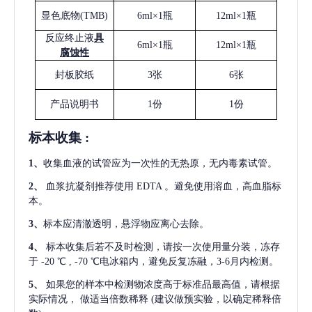
显色底物
(
TMB
)
6ml×1瓶
12ml×1瓶
反应终止液
具
6ml×1瓶
12ml×1瓶
腐蚀性
封板胶纸
3张
6张
产品说明书
1份
1份
标本收集
:
1
、
收集血液的试管应为一次性的无热原，无内毒素试管。
2
、
血浆抗凝剂推荐使用
EDTA 。避免使用溶血，高血脂标
本。
3
、
标本应清澈透明，悬浮物应离心去除。
4
、
标本收集后若不及时检测，请按一次使用量分装，冻存
于
-20 ℃ , -70 ℃电冰箱内，避免反复冻融，3-6月内检测。
5
、
如果您的样本中检测物浓度高于标准品最高值，请根据
实际情况，
做适当倍数稀释
(建议做预实验，以确定稀释倍