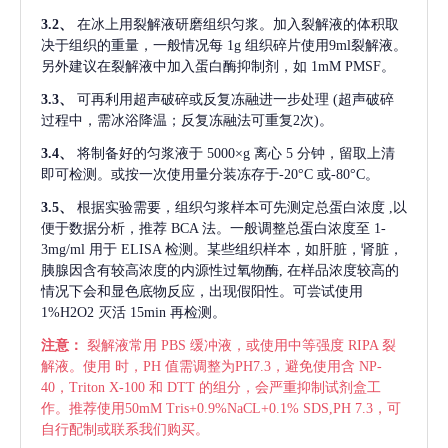
3.2、
在冰上用裂解液研磨组织匀浆。加入裂解液的体积取
决于组织的重量，一般情况每
1g 组织碎片使用9ml裂解液。
另外建议在裂解液中加入蛋白酶抑制剂，如 1mM PMSF。
3.3、
可再利用超声破碎或反复冻融进一步处理
(超声破碎
过程中，需冰浴降温；反复冻融法可重复2次)。
3.4、
将制备好的匀浆液于
5000×g 离心 5 分钟，留取上清
即可检测。或按一次使用量分装冻存于-20°C 或-80°C。
3.5、
根据实验需要，组织匀浆样本可先测定总蛋白浓度
,以
便于数据分析，推荐 BCA 法。一般调整总蛋白浓度至 1-
3mg/ml 用于 ELISA 检测。某些组织样本，如肝脏，肾脏，
胰腺因含有较高浓度的内源性过氧物酶, 在样品浓度较高的
情况下会和显色底物反应，出现假阳性。可尝试使用
1%H2O2 灭活 15min 再检测。
注意：
裂解液常用
PBS 缓冲液，或使用中等强度 RIPA 裂
解液。使用 时，PH 值需调整为PH7.3，避免使用含 NP-
40，Triton X-100 和 DTT 的组分，会严重抑制试剂盒工
作。推荐使用50mM Tris+0.9%NaCL+0.1% SDS,PH 7.3，可
自行配制或联系我们购买。