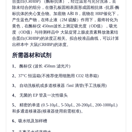
合蛋白(CRHBP)
（酶标抗体），经过温育与充分洗涤，去
除未结合的组分，在微孔板固相表面形成固相抗体
-抗原-酶
标抗体的夹心复合物。加底物 A和 B，底物在 HRP催化下，
产生蓝色产物，在终止液（2M 硫酸）作用下，最终转化为
黄色，在酶标仪 450nm波长上测定吸光度（OD值），吸光
度（OD值）与待测样品中
大鼠促肾上腺皮质素释放激素结
合蛋白(CRHBP)
的浓度正相关。拟合校准品曲线，可以计算
出样本中
大鼠(CRHBP)
的浓度。
所需器材和试剂
1、
酶标仪
(波长 450nm 滤光片)
2、
37°C 恒温箱(不推荐使用细胞用 CO2 培养箱)
3、
自动洗板机或多道移液器
/5ml 滴管(手工洗板用)
4、
无菌的
EP 管及一次性吸头
5、
精密的单道
(0.5-10μL, 5-50μL, 20-200μL, 200-1000μL)
和多通道移液器(移液器使用前需校准)。
6、
吸水纸及加样槽