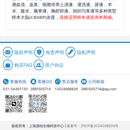
测血清、血浆、细胞培养上清液、灌洗液、尿液、羊
水、腹水、脑脊液、胸腔积液、组织匀浆液等多种类型
样本大鼠(CRHBP)浓度，
具体适用样本请咨询本商铺
。
版权声明
免责声明
隐私声明
购买FAQ
用户协议
客服热线
客服QQ
售后服务
公司邮箱
021-54461730
2881505714
13524666836
2881505714@qq.com
版权所有：上海源桔生物科技中心 |
备案号：沪ICP备2024098206号