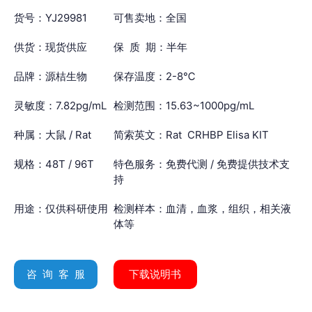
货号：YJ29981
可售卖地：全国
供货：现货供应
保 质 期：半年
品牌：源桔生物
保存温度：2-8℃
灵敏度：7.82pg/mL
检测范围：15.63~1000pg/mL
种属：大鼠 / Rat
简索英文：Rat CRHBP Elisa KIT
规格：48T / 96T
特色服务：免费代测 / 免费提供技术支
持
用途：仅供科研使用
检测样本：血清，血浆，组织，相关液
体等
咨 询 客 服
下载说明书