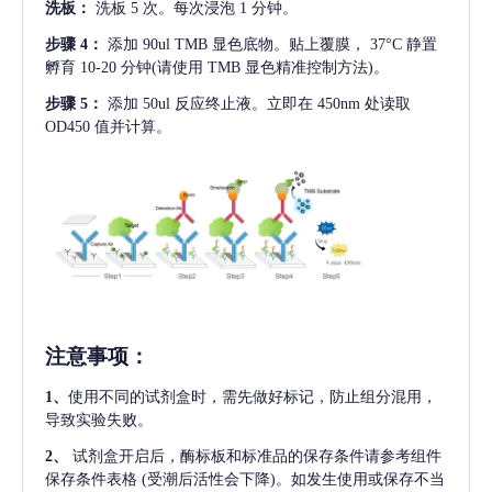
洗板：
洗板
5 次。每次浸泡 1 分钟。
步骤
4：
添加
90ul TMB 显色底物。贴上覆膜， 37°C 静置
孵育 10-20 分钟(请使用 TMB 显色精准控制方法)。
步骤
5：
添加
50ul 反应终止液。立即在 450nm 处读取
OD450 值并计算。
注意事项
：
1、
使用不同的试剂盒时，需先做好标记，防止组分混用，
导致实验失败。
2、
试剂盒开启后，酶标板和标准品的保存条件请参考组件
保存条件表格
(受潮后活性会下降)。如发生使用或保存不当