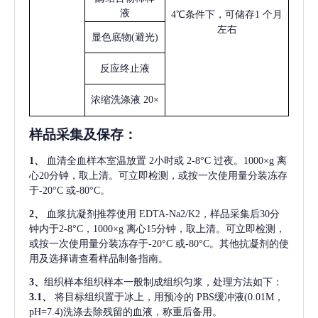
液
4℃条件下，可储存1 个月
左右
显色底物
(避光)
反应终止液
浓缩洗涤液
20×
样品采集及保存
：
1、
血清全血样本室温放置
2小时或 2-8°C 过夜。1000×g 离
心20分钟，取上清。可立即检测，或按一次使用量分装冻存
于-20°C 或-80°C。
2、
血浆抗凝剂推荐使用
EDTA-Na2/K2，样品采集后30分
钟内于2-8°C，1000×g 离心15分钟，取上清。可立即检测，
或按一次使用量分装冻存于-20°C 或-80°C。其他抗凝剂的使
用及选择请查看样品制备指南。
3、
组织样本组织样本一般制成组织匀浆，处理方法如下：
3.1、
将目标组织置于冰上，用预冷的
PBS缓冲液(0.01M，
pH=7.4)洗涤去除残留的血液，称重后备用。