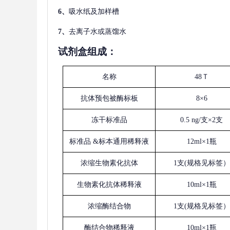
6、
吸水纸及加样槽
7、
去离子水或蒸馏水
试剂盒组成：
名称
48Ｔ
抗体预包被酶标板
8×6
冻干标准品
0.5 ng/支×2支
标准品
&标本通用稀释液
12ml×1瓶
浓缩生物素化抗体
1支(规格见标签）
生物素化抗体稀释液
10ml×1瓶
浓缩酶结合物
1支(规格见标签）
酶结合物稀释液
10ml×1瓶