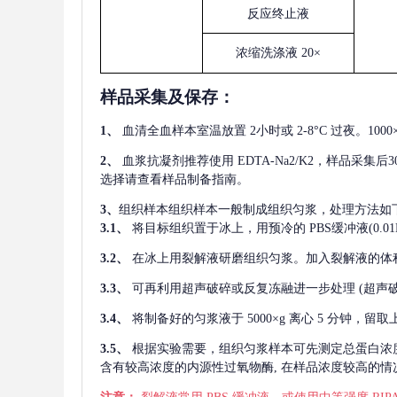
反应终止液
浓缩洗涤液
20×
样品采集及保存
：
1、
血清全血样本室温放置
2小时或 2-8°C 过夜。1
2、
血浆抗凝剂推荐使用
EDTA-Na2/K2，样品采集
选择请查看样品制备指南。
3、
组织样本组织样本一般制成组织匀浆，处理方法如
3.1、
将目标组织置于冰上，用预冷的
PBS缓冲液(0.
3.2、
在冰上用裂解液研磨组织匀浆。加入裂解液的体
3.3、
可再利用超声破碎或反复冻融进一步处理
(超声
3.4、
将制备好的匀浆液于
5000×g 离心 5 分钟，
3.5、
根据实验需要，组织匀浆样本可先测定总蛋白浓
含有较高浓度的内源性过氧物酶, 在样品浓度较高的情况下