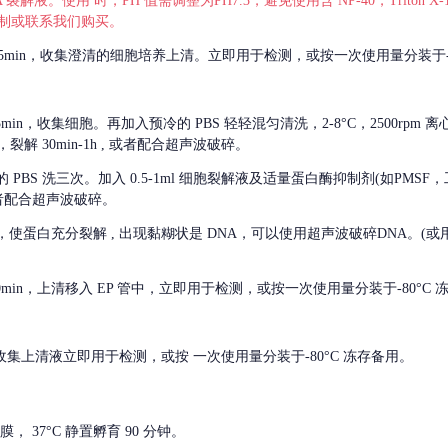
 裂解液。使用 时，PH 值需调整为PH7.3，避免使用含 NP-40，Triton
，可自行配制或联系我们购买。
m 离心 5min，收集澄清的细胞培养上清。立即用于检测，或按一次使用量分装于-
离心 5min，收集细胞。再加入预冷的 PBS 轻轻混匀清洗，2-8°C，2500rpm 
裂解 30min-1h , 或者配合超声波破碎。
的
PBS 洗三次。加入 0.5-1ml 细胞裂解液及适量蛋白酶抑制剂(如PMS
或者配合超声波破碎。
，使蛋白充分裂解
, 出现黏糊状是 DNA，可以使用超声波破碎DNA。(或用超声
 离心 10min，上清移入 EP 管中，立即用于检测，或按一次使用量分装于-80°C
 分钟。收集上清液立即用于检测，或按 一次使用量分装于-80°C 冻存备用。
， 37°C 静置孵育 90 分钟。