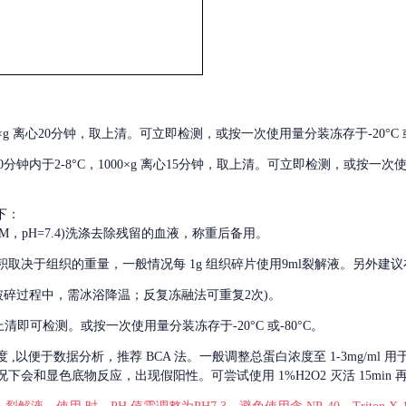
000×g 离心20分钟，取上清。可立即检测，或按一次使用量分装冻存于-20°C 或
后30分钟内于2-8°C，1000×g 离心15分钟，取上清。可立即检测，或按一次
下：
01M，pH=7.4)洗涤去除残留的血液，称重后备用。
积取决于组织的重量，一般情况每
1g 组织碎片使用9ml裂解液。另外建议
破碎过程中，需冰浴降温；反复冻融法可重复2次)。
留取上清即可检测。或按一次使用量分装冻存于-20°C 或-80°C。
度
,以便于数据分析，推荐 BCA 法。一般调整总蛋白浓度至 1-3mg/ml
会和显色底物反应，出现假阳性。可尝试使用 1%H2O2 灭活 15min 