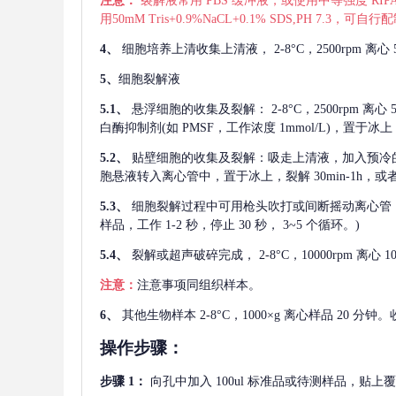
注意：
裂解液常用
PBS 缓冲液，或使用中等强度 RIPA
用50mM Tris+0.9%NaCL+0.1% SDS,PH 7.3
4、
细胞培养上清收集上清液，
2-8°C，2500rp
5、
细胞裂解液
5.1、
悬浮细胞的收集及裂解：
2-8°C，2500rpm 
白酶抑制剂(如 PMSF，工作浓度 1mmol/L)，置于冰上，
5.2、
贴壁细胞的收集及裂解：吸走上清液，加入预冷
胞悬液转入离心管中，置于冰上，裂解 30min-1h，
5.3、
细胞裂解过程中可用枪头吹打或间断摇动离心管
样品，工作 1-2 秒，停止 30 秒， 3~5 个循环。)
5.4、
裂解或超声破碎完成，
2-8°C，10000rpm
注意：
注意事项同组织样本。
6、
其他生物样本
2-8°C，1000×g 离心样品 20
操作步骤：
步骤
1：
向孔中加入
100ul 标准品或待测样品，贴上覆膜