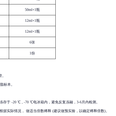
50ml×1瓶
12ml×1瓶
12ml×1瓶
6张
1份
管。
血脂标本。
冻存于
-20 ℃ , -70 ℃电冰箱内，避免反复冻融，3-6月内检测。
根据实际情况，
做适当倍数稀释
(建议做预实验，以确定稀释倍数)。