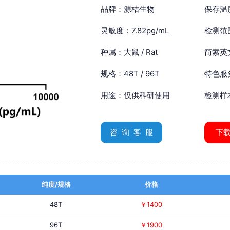
品牌：源桔生物
保存温
灵敏度：7.82pg/mL
检测范围
种属：大鼠 / Rat
简索英文：
规格：48T / 96T
特色服
用途：仅供科研使用
检测样
咨 询 客 服
下
纯度/规格
价格
48T
￥1400
96T
￥1900