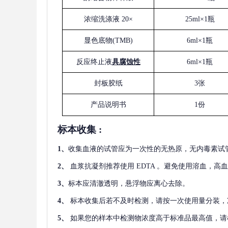
浓缩洗涤液
20×
25ml×1瓶
显色底物
(
TMB
)
6ml×1瓶
反应终止液
具腐蚀性
6ml×1瓶
封板胶纸
3张
产品说明书
1份
标本收集
:
1
、
收集血液的试管应为一次性的无热原，无内毒素试
2
、
血浆抗凝剂推荐使用
EDTA 。避免使用溶血，高
3
、
标本应清澈透明，悬浮物应离心去除。
4
、
标本收集后若不及时检测，请按一次使用量分装，
5
、
如果您的样本中检测物浓度高于标准品最高值，请