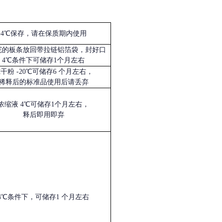
4℃保存，请在保质期内使用
完的板条放回带拉链铝箔袋，封好口
4℃条件下可储存1个月左右
冻干粉
-20℃可储存6 个月左右，
稀释后的标准品使用后请丢弃
浓缩液
4℃可储存1个月左右，
释后即用即弃
4℃条件下，可储存1 个月左右