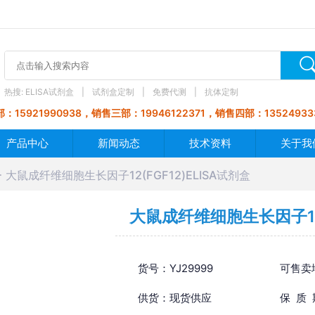
热搜:
ELISA试剂盒
试剂盒定制
免费代测
抗体定制
：15921990938，销售三部：19946122371，销售四部：13524933
产品中心
新闻动态
技术资料
关于我
大鼠成纤维细胞生长因子12(FGF12)ELISA试剂盒
大鼠成纤维细胞生长因子12(
货号：YJ29999
可售卖
供货：现货供应
保 质