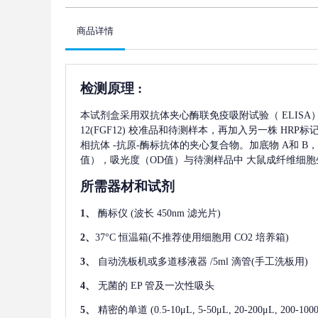
商品详情
检测原理
:
本试剂盒采用双抗体夹心酶联免疫吸附试验（
ELIS
12(FGF12)
校准品和待测样本，再加入另一株
HRP标
相抗体
-抗原-酶标抗体的夹心复合物。加底物 A和 B
值），吸光度（OD值）与待测样品中
大鼠成纤维细胞生长
所需器材和试剂
1、
酶标仪
(波长 450nm 滤光片)
2、
37°C 恒温箱(不推荐使用细胞用 CO2 培养箱)
3、
自动洗板机或多道移液器
/5ml 滴管(手工洗板用)
4、
无菌的
EP 管及一次性吸头
5、
精密的单道
(0.5-10μL, 5-50μL, 20-200μL