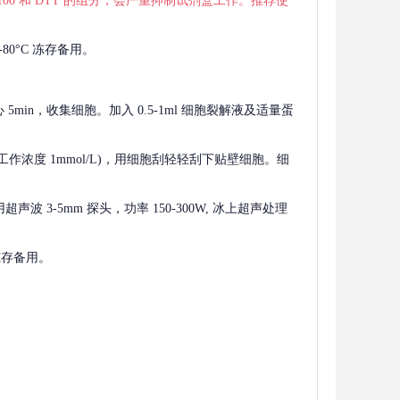
 X-100 和 DTT 的组分，会严重抑制试剂盒工作。推荐使
80°C 冻存备用。
离心 5min，收集细胞。加入 0.5-1ml 细胞裂解液及适量蛋
F，工作浓度 1mmol/L)，用细胞刮轻轻刮下贴壁细胞。细
波 3-5mm 探头，功率 150-300W, 冰上超声处理
 冻存备用。