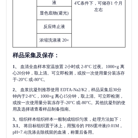
液
4℃条件下，可储存1 个月
左右
显色底物
(避光)
反应终止液
浓缩洗涤液
20×
样品采集及保存
：
1、
血清全血样本室温放置
2小时或 2-8°C 过夜。1000×g 离
心20分钟，取上清。可立即检测，或按一次使用量分装冻存
于-20°C 或-80°C。
2、
血浆抗凝剂推荐使用
EDTA-Na2/K2，样品采集后30分
钟内于2-8°C，1000×g 离心15分钟，取上清。可立即检测，
或按一次使用量分装冻存于-20°C 或-80°C。其他抗凝剂的使
用及选择请查看样品制备指南。
3、
组织样本组织样本一般制成组织匀浆，处理方法如下：
3.1、
将目标组织置于冰上，用预冷的
PBS缓冲液(0.01M，
pH=7.4)洗涤去除残留的血液，称重后备用。