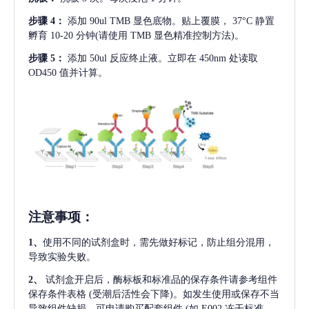
步骤
4：
添加
90ul TMB 显色底物。贴上覆膜， 37°C 静置
孵育 10-20 分钟(请使用 TMB 显色精准控制方法)。
步骤
5：
添加
50ul 反应终止液。立即在 450nm 处读取
OD450 值并计算。
注意事项
：
1、
使用不同的试剂盒时，需先做好标记，防止组分混用，
导致实验失败。
2、
试剂盒开启后，酶标板和标准品的保存条件请参考组件
保存条件表格
(受潮后活性会下降)。如发生使用或保存不当
导致组件缺损，可申请购买配套组件
(如 E002 冻干标准