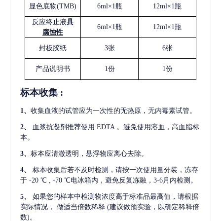
显色底物
(
TMB
)
6ml×1瓶
12ml×1瓶
反应终止液
具
6ml×1瓶
12ml×1瓶
腐蚀性
封板胶纸
3张
6张
产品说明书
1份
1份
标本收集
:
1
、
收集血液的试管应为一次性的无热原，无内毒素试管。
2
、
血浆抗凝剂推荐使用
EDTA 。避免使用溶血，高血脂标
本。
3
、
标本应清澈透明，悬浮物应离心去除。
4
、
标本收集后若不及时检测，请按一次使用量分装，冻存
于
-20 ℃ , -70 ℃电冰箱内，避免反复冻融，3-6月内检测。
5
、
如果您的样本中检测物浓度高于标准品最高值，请根据
实际情况，
做适当倍数稀释
(建议做预实验，以确定稀释倍
数)。