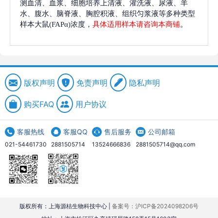
测血清、血浆、细胞培养上清液、灌洗液、尿液、羊
水、腹水、脑脊液、胸腔积液、组织匀浆液等多种类型
样本大鼠(FAPα)浓度，
具体适用样本请咨询本商铺
。
版权声明
免责声明
隐私声明
购买FAQ
用户协议
客服热线
客服QQ
售后服务
公司邮箱
021-54461730
2881505714
13524666836
2881505714@qq.com
版权所有：上海源桔生物科技中心 |
备案号：沪ICP备2024098206号