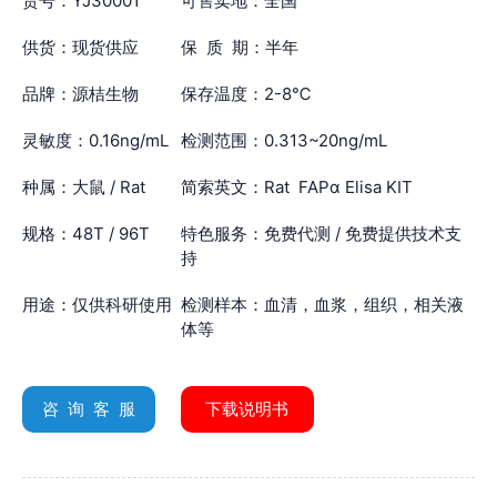
货号：YJ30001
可售卖地：全国
供货：现货供应
保 质 期：半年
品牌：源桔生物
保存温度：2-8℃
灵敏度：0.16ng/mL
检测范围：0.313~20ng/mL
种属：大鼠 / Rat
简索英文：Rat FAPα Elisa KIT
规格：48T / 96T
特色服务：免费代测 / 免费提供技术支
持
用途：仅供科研使用
检测样本：血清，血浆，组织，相关液
体等
咨 询 客 服
下载说明书