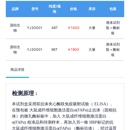
纯度/规
品牌
货号
价格
库存
包装
格
液体试剂
源桔生
YJ30001
48T
￥1400
大量
瓶＋酶标
物
板
液体试剂
源桔生
YJ30001
96T
￥1900
大量
瓶＋酶标
物
板
商品详情
检测原理
:
本试剂盒采用双抗体夹心酶联免疫吸附试验（
ELISA）。
在预包被
大鼠成纤维细胞激活蛋白α(FAPα)
止抗体（固相抗
体）的微孔酶标板中，加入
大鼠成纤维细胞激活蛋白
α(FAPα)
校准品和待测样本，再加入另一株
HRP标记的抗
大鼠成纤维细胞激活蛋白α(FAPα)
（酶标抗体），经过温育