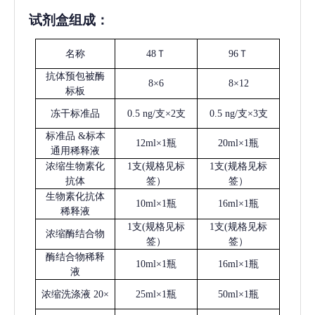
试剂盒组成：
名称
48Ｔ
96Ｔ
抗体预包被酶
8×6
8×12
标板
冻干标准品
0.5 ng/支×2支
0.5 ng/支×3支
标准品
&标本
12ml×1瓶
20ml×1瓶
通用稀释液
浓缩生物素化
1支(规格见标
1支(规格见标
抗体
签）
签）
生物素化抗体
10ml×1瓶
16ml×1瓶
稀释液
1支(规格见标
1支(规格见标
浓缩酶结合物
签）
签）
酶结合物稀释
10ml×1瓶
16ml×1瓶
液
浓缩洗涤液
20×
25ml×1瓶
50ml×1瓶