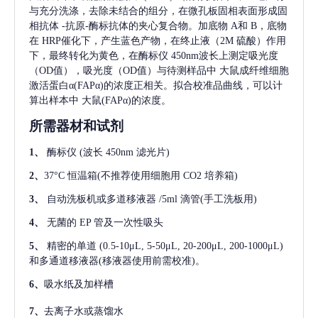
与充分洗涤，去除未结合的组分，在微孔板固相表面形成固
相抗体
-抗原-酶标抗体的夹心复合物。加底物 A和 B，底物
在 HRP催化下，产生蓝色产物，在终止液（2M 硫酸）作用
下，最终转化为黄色，在酶标仪 450nm波长上测定吸光度
（OD值），吸光度（OD值）与待测样品中
大鼠成纤维细胞
激活蛋白α(FAPα)
的浓度正相关。拟合校准品曲线，可以计
算出样本中
大鼠(FAPα)
的浓度。
所需器材和试剂
1、
酶标仪
(波长 450nm 滤光片)
2、
37°C 恒温箱(不推荐使用细胞用 CO2 培养箱)
3、
自动洗板机或多道移液器
/5ml 滴管(手工洗板用)
4、
无菌的
EP 管及一次性吸头
5、
精密的单道
(0.5-10μL, 5-50μL, 20-200μL, 200-1000μL)
和多通道移液器(移液器使用前需校准)。
6、
吸水纸及加样槽
7、
去离子水或蒸馏水