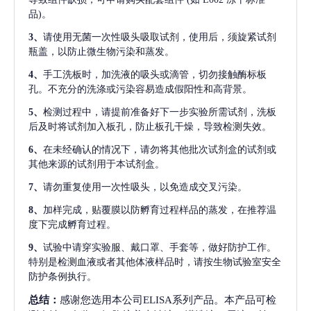
品)。
3、
请使用无菌一次性吸头吸取试剂，使用后，须旋紧试剂
瓶盖，以防止微生物污染和蒸发。
4、
手工洗板时，加洗液的吸头或滴管，切勿接触酶标板
孔。不充分的洗涤或污染容易造成假阳性和高背景。
5、
检测过程中，请提前准备好下一步实验所需试剂，洗板
后及时将试剂加入板孔，防止板孔干燥，导致检测失效。
6、
在未经确认的情况下，请勿将其他批次试剂盒的试剂或
其他来源的试剂用于本试剂盒。
7、
请勿重复使用一次性吸头，以免造成交叉污染。
8、
加样完成，贴覆膜以防孵育过程样品的蒸发，在推荐温
度下完成孵育过程。
9、
试验中请穿实验服、戴口罩、手套等，做好防护工作。
特别是检测血液或者其他体液样品时，请按生物试验室安全
防护条例执行。
总结：
感谢您选用本公司ELISA系列产品。本产品可检