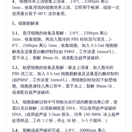
4、
细胞培养上清收集上清液，
2-8°C，2500rpm 离心
5min，收集澄清的细胞培养上清。立即用于检测，或按一次
使用量分装于-80°C 冻存备用。
5、
细胞裂解液
5.1、
悬浮细胞的收集及裂解：
2-8°C，2500rpm 离心
5min，收集细胞。再加入预冷的 PBS 轻轻混匀清洗，2-
8°C，2500rpm 离心 5min，收集细胞。加入 0.5-1ml 细胞裂
解液及适量蛋白酶抑制剂(如 PMSF，工作浓度 1mmol/L)，
置于冰上，裂解 30min-1h , 或者配合超声波破碎。
5.2、
贴壁细胞的收集及裂解：吸走上清液，加入预冷的
PBS 洗三次。加入 0.5-1ml 细胞裂解液及适量蛋白酶抑制剂
(如PMSF，工作浓度 1mmol/L)，用细胞刮轻轻刮下贴壁细
胞。细胞悬液转入离心管中，置于冰上，裂解 30min-1h，
或者配合超声波破碎。
5.3、
细胞裂解过程中可用枪头吹打或间断摇动离心管，使
蛋白充分裂解
, 出现黏糊状是 DNA，可以使用超声波破碎
DNA。(或用超声波 3-5mm 探头，功率 150-300W, 冰上超声
处理样品，工作 1-2 秒，停止 30 秒， 3~5 个循环。)
5.4、
裂解或超声破碎完成，
2-8°C，10000rpm 离心