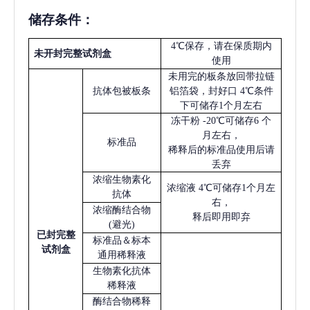
储存条件：
4℃保存，请在保质期内
未开封完整试剂盒
使用
未用完的板条放回带拉链
抗体包被板条
铝箔袋，封好口
4℃条件
下可储存1个月左右
冻干粉
-20℃可储存6 个
月左右，
标准品
稀释后的标准品使用后请
丢弃
浓缩生物素化
浓缩液
4℃可储存1个月左
抗体
右，
浓缩酶结合物
释后即用即弃
(避光)
已
封完整
标准品＆标本
试剂盒
通用稀释液
生物素化抗体
稀释液
酶结合物稀释