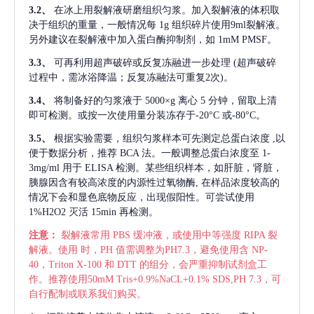
3.2、
在冰上用裂解液研磨组织匀浆。加入裂解液的体积取
决于组织的重量，一般情况每
1g 组织碎片使用9ml裂解液。
另外建议在裂解液中加入蛋白酶抑制剂，如 1mM PMSF。
3.3、
可再利用超声破碎或反复冻融进一步处理
(超声破碎
过程中，需冰浴降温；反复冻融法可重复2次)。
3.4、
将制备好的匀浆液于
5000×g 离心 5 分钟，留取上清
即可检测。或按一次使用量分装冻存于-20°C 或-80°C。
3.5、
根据实验需要，组织匀浆样本可先测定总蛋白浓度
,以
便于数据分析，推荐 BCA 法。一般调整总蛋白浓度至 1-
3mg/ml 用于 ELISA 检测。某些组织样本，如肝脏，肾脏，
胰腺因含有较高浓度的内源性过氧物酶, 在样品浓度较高的
情况下会和显色底物反应，出现假阳性。可尝试使用
1%H2O2 灭活 15min 再检测。
注意：
裂解液常用
PBS 缓冲液，或使用中等强度 RIPA 裂
解液。使用 时，PH 值需调整为PH7.3，避免使用含 NP-
40，Triton X-100 和 DTT 的组分，会严重抑制试剂盒工
作。推荐使用50mM Tris+0.9%NaCL+0.1% SDS,PH 7.3，可
自行配制或联系我们购买。