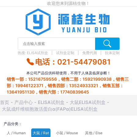
欢迎您来到源桔生物！
热搜:
ELISA试剂盒
试剂盒定制
免费代测
抗体定制
电话：021-54479081
本公司产品仅供科研使用，不用于人体及临床诊断！
销售一部：15216759556，销售二部：15921990938，销售三
部：19946122371，销售四部：13524933321，销售五部：
13641951130，销售六部：17740839645
首页
产品中心
ELISA试剂盒
大鼠ELISA试剂盒
大鼠成纤维细胞激活蛋白α(FAPα)ELISA试剂盒
产品分类：
人 / Human
大鼠 / Rat
小鼠 / Mouse
其他 / Else