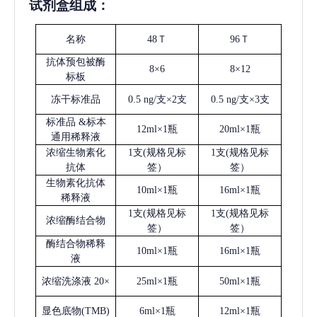
试剂盒组成：
名称
48Ｔ
96Ｔ
抗体预包被酶
8×6
8×12
标板
冻干标准品
0.5 ng/支×2支
0.5 ng/支×3支
标准品
&标本
12ml×1瓶
20ml×1瓶
通用稀释液
浓缩生物素化
1支(规格见标
1支(规格见标
抗体
签）
签）
生物素化抗体
10ml×1瓶
16ml×1瓶
稀释液
1支(规格见标
1支(规格见标
浓缩酶结合物
签）
签）
酶结合物稀释
10ml×1瓶
16ml×1瓶
液
浓缩洗涤液
20×
25ml×1瓶
50ml×1瓶
显色底物
(
TMB
)
6ml×1瓶
12ml×1瓶