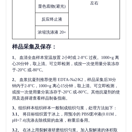
左右
显色底物
(避光)
反应终止液
浓缩洗涤液
20×
样品采集及保存
：
1、
血清全血样本室温放置
2小时或 2-8°C 过夜。1000×g 离
心20分钟，取上清。可立即检测，或按一次使用量分装冻存
于-20°C 或-80°C。
2、
血浆抗凝剂推荐使用
EDTA-Na2/K2，样品采集后30分
钟内于2-8°C，1000×g 离心15分钟，取上清。可立即检测，
或按一次使用量分装冻存于-20°C 或-80°C。其他抗凝剂的使
用及选择请查看样品制备指南。
3、
组织样本组织样本一般制成组织匀浆，处理方法如下：
3.1、
将目标组织置于冰上，用预冷的
PBS缓冲液(0.01M，
pH=7.4)洗涤去除残留的血液，称重后备用。
3.2、
在冰上用裂解液研磨组织匀浆。加入裂解液的体积取