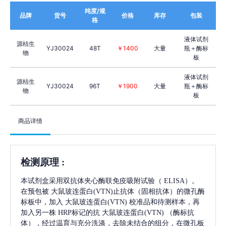
纯度/规
品牌
货号
价格
库存
包装
格
液体试剂
源桔生
YJ30024
48T
￥1400
大量
瓶＋酶标
物
板
液体试剂
源桔生
YJ30024
96T
￥1900
大量
瓶＋酶标
物
板
商品详情
检测原理
:
本试剂盒采用双抗体夹心酶联免疫吸附试验（
ELISA）。
在预包被
大鼠玻连蛋白(VTN)
止抗体（固相抗体）的微孔酶
标板中，加入
大鼠玻连蛋白(VTN)
校准品和待测样本，再
加入另一株
HRP标记的抗
大鼠玻连蛋白(VTN)
（酶标抗
体），经过温育与充分洗涤，去除未结合的组分，在微孔板