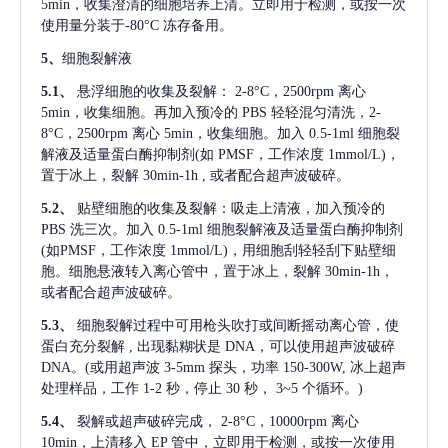
5min，收集澄清的细胞培养上清。立即用于检测，或按一次
使用量分装于-80°C 冻存备用。
5、
细胞裂解液
5.1、
悬浮细胞的收集及裂解：
2-8°C，2500rpm 离心
5min，收集细胞。再加入预冷的 PBS 轻轻混匀清洗，2-
8°C，2500rpm 离心 5min，收集细胞。加入 0.5-1ml 细胞裂
解液及适量蛋白酶抑制剂(如 PMSF，工作浓度 1mmol/L)，
置于冰上，裂解 30min-1h , 或者配合超声波破碎。
5.2、
贴壁细胞的收集及裂解：吸走上清液，加入预冷的
PBS 洗三次。加入 0.5-1ml 细胞裂解液及适量蛋白酶抑制剂
(如PMSF，工作浓度 1mmol/L)，用细胞刮轻轻刮下贴壁细
胞。细胞悬液转入离心管中，置于冰上，裂解 30min-1h，
或者配合超声波破碎。
5.3、
细胞裂解过程中可用枪头吹打或间断摇动离心管，使
蛋白充分裂解
, 出现黏糊状是 DNA，可以使用超声波破碎
DNA。(或用超声波 3-5mm 探头，功率 150-300W, 冰上超声
处理样品，工作 1-2 秒，停止 30 秒， 3~5 个循环。)
5.4、
裂解或超声破碎完成，
2-8°C，10000rpm 离心
10min，上清移入 EP 管中，立即用于检测，或按一次使用