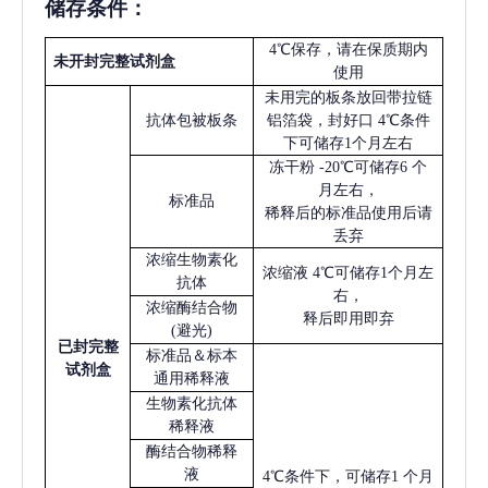
储存条件：
4℃保存，请在保质期内
未开封完整试剂盒
使用
未用完的板条放回带拉链
抗体包被板条
铝箔袋，封好口
4℃条件
下可储存1个月左右
冻干粉
-20℃可储存6 个
月左右，
标准品
稀释后的标准品使用后请
丢弃
浓缩生物素化
浓缩液
4℃可储存1个月左
抗体
右，
浓缩酶结合物
释后即用即弃
(避光)
已
封完整
标准品＆标本
试剂盒
通用稀释液
生物素化抗体
稀释液
酶结合物稀释
液
4℃条件下，可储存1 个月