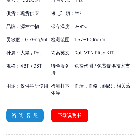
货号：YJ30024
可售卖地：全国
供货：现货供应
保 质 期：半年
品牌：源桔生物
保存温度：2-8℃
灵敏度：0.79ng/mL
检测范围：1.57~100ng/mL
种属：大鼠 / Rat
简索英文：Rat VTN Elisa KIT
规格：48T / 96T
特色服务：免费代测 / 免费提供技术支
持
用途：仅供科研使用
检测样本：血清，血浆，组织，相关液
体等
咨 询 客 服
下载说明书