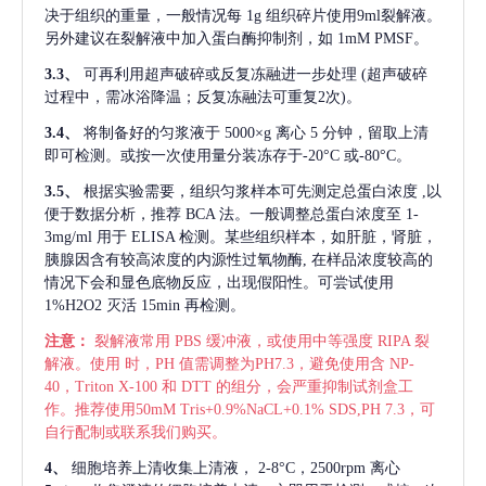
决于组织的重量，一般情况每
1g 组织碎片使用9ml裂解液。
另外建议在裂解液中加入蛋白酶抑制剂，如 1mM PMSF。
3.3、
可再利用超声破碎或反复冻融进一步处理
(超声破碎
过程中，需冰浴降温；反复冻融法可重复2次)。
3.4、
将制备好的匀浆液于
5000×g 离心 5 分钟，留取上清
即可检测。或按一次使用量分装冻存于-20°C 或-80°C。
3.5、
根据实验需要，组织匀浆样本可先测定总蛋白浓度
,以
便于数据分析，推荐 BCA 法。一般调整总蛋白浓度至 1-
3mg/ml 用于 ELISA 检测。某些组织样本，如肝脏，肾脏，
胰腺因含有较高浓度的内源性过氧物酶, 在样品浓度较高的
情况下会和显色底物反应，出现假阳性。可尝试使用
1%H2O2 灭活 15min 再检测。
注意：
裂解液常用
PBS 缓冲液，或使用中等强度 RIPA 裂
解液。使用 时，PH 值需调整为PH7.3，避免使用含 NP-
40，Triton X-100 和 DTT 的组分，会严重抑制试剂盒工
作。推荐使用50mM Tris+0.9%NaCL+0.1% SDS,PH 7.3，可
自行配制或联系我们购买。
4、
细胞培养上清收集上清液，
2-8°C，2500rpm 离心