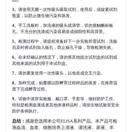
3、
请使用无菌一次性吸头吸取试剂，使用后，须旋紧试剂
瓶盖，以防止微生物污染和蒸发。
4、
手工洗板时，加洗液的吸头或滴管，切勿接触酶标板
孔。不充分的洗涤或污染容易造成假阳性和高背景。
5、
检测过程中，请提前准备好下一步实验所需试剂，洗板
后及时将试剂加入板孔，防止板孔干燥，导致检测失效。
6、
在未经确认的情况下，请勿将其他批次试剂盒的试剂或
其他来源的试剂用于本试剂盒。
7、
请勿重复使用一次性吸头，以免造成交叉污染。
8、
加样完成，贴覆膜以防孵育过程样品的蒸发，在推荐温
度下完成孵育过程。
9、
试验中请穿实验服、戴口罩、手套等，做好防护工作。
特别是检测血液或者其他体液样品时，请按生物试验室安全
防护条例执行。
总结：
感谢您选用本公司ELISA系列产品。本产品可检
测血清、血浆、细胞培养上清液、灌洗液、尿液、羊