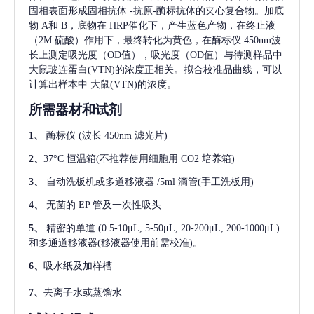
固相表面形成固相抗体
-抗原-酶标抗体的夹心复合物。加底
物 A和 B，底物在 HRP催化下，产生蓝色产物，在终止液
（2M 硫酸）作用下，最终转化为黄色，在酶标仪 450nm波
长上测定吸光度（OD值），吸光度（OD值）与待测样品中
大鼠玻连蛋白(VTN)
的浓度正相关。拟合校准品曲线，可以
计算出样本中
大鼠(VTN)
的浓度。
所需器材和试剂
1、
酶标仪
(波长 450nm 滤光片)
2、
37°C 恒温箱(不推荐使用细胞用 CO2 培养箱)
3、
自动洗板机或多道移液器
/5ml 滴管(手工洗板用)
4、
无菌的
EP 管及一次性吸头
5、
精密的单道
(0.5-10μL, 5-50μL, 20-200μL, 200-1000μL)
和多通道移液器(移液器使用前需校准)。
6、
吸水纸及加样槽
7、
去离子水或蒸馏水