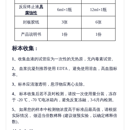
反应终止液
具
6ml×1瓶
12ml×1瓶
腐蚀性
封板胶纸
3张
6张
产品说明书
1份
1份
标本收集
:
1
、
收集血液的试管应为一次性的无热原，无内毒素试管。
2
、
血浆抗凝剂推荐使用
EDTA 。避免使用溶血，高血脂标
本。
3
、
标本应清澈透明，悬浮物应离心去除。
4
、
标本收集后若不及时检测，请按一次使用量分装，冻存
于
-20 ℃ , -70 ℃电冰箱内，避免反复冻融，3-6月内检测。
5
、
如果您的样本中检测物浓度高于标准品最高值，请根据
实际情况，
做适当倍数稀释
(建议做预实验，以确定稀释倍
数)。