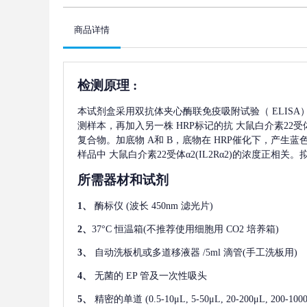
商品详情
检测原理
:
本试剂盒采用双抗体夹心酶联免疫吸附试验（
ELIS
测样本，再加入另一株
HRP标记的抗
大鼠白介素22受体α
复合物。加底物 A和 B，底物在 HRP催化下，产生
样品中
大鼠白介素22受体α2(IL2Rα2)
的浓度正相关。
所需器材和试剂
1、
酶标仪
(波长 450nm 滤光片)
2、
37°C 恒温箱(不推荐使用细胞用 CO2 培养箱)
3、
自动洗板机或多道移液器
/5ml 滴管(手工洗板用)
4、
无菌的
EP 管及一次性吸头
5、
精密的单道
(0.5-10μL, 5-50μL, 20-200μL