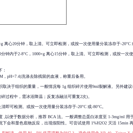
000×g 离心20分钟，取上清。可立即检测，或按一次使用量分装冻存于-20°C 或
后30分钟内于2-8°C，1000×g 离心15分钟，取上清。可立即检测，或按一次
下：
01M，pH=7.4)洗涤去除残留的血液，称重后备用。
积取决于组织的重量，一般情况每
1g 组织碎片使用9ml裂解液。另外建议
破碎过程中，需冰浴降温；反复冻融法可重复2次)。
留取上清即可检测。或按一次使用量分装冻存于-20°C 或-80°C。
度
,以便于数据分析，推荐 BCA 法。一般调整总蛋白浓度至 1-3mg/ml
会和显色底物反应，出现假阳性。可尝试使用 1%H2O2 灭活 15min 