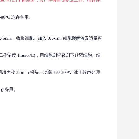
 X-100 和 DTT 的组分，会严重抑制试剂盒工作。推荐使
80°C 冻存备用。
离心 5min，收集细胞。加入 0.5-1ml 细胞裂解液及适量蛋
F，工作浓度 1mmol/L)，用细胞刮轻轻刮下贴壁细胞。细
波 3-5mm 探头，功率 150-300W, 冰上超声处理
 冻存备用。