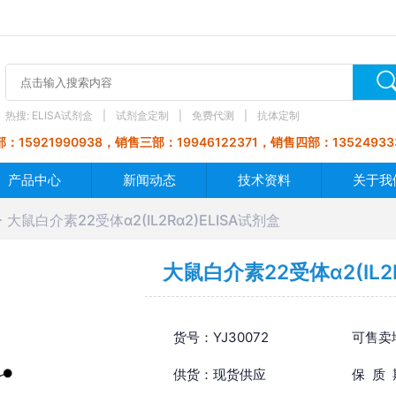
热搜:
ELISA试剂盒
试剂盒定制
免费代测
抗体定制
：15921990938，销售三部：19946122371，销售四部：13524933
产品中心
新闻动态
技术资料
关于我
大鼠白介素22受体α2(IL2Rα2)ELISA试剂盒
大鼠白介素22受体α2(IL2
货号：YJ30072
可售卖
供货：现货供应
保 质