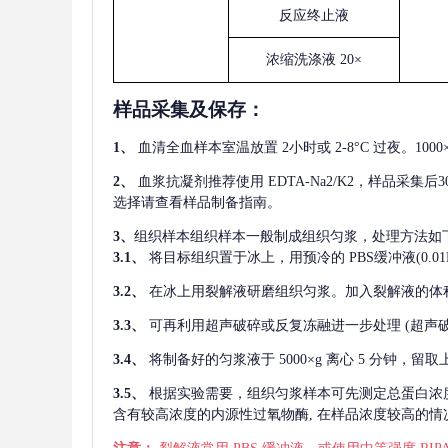
反应终止液
浓缩洗涤液
20×
样品采集及保存
：
1、
血清全血样本室温放置
2小时或 2-8°C 过夜。1
2、
血浆抗凝剂推荐使用
EDTA-Na2/K2，样品采集
选择请查看样品制备指南。
3、
组织样本组织样本一般制成组织匀浆，处理方法如
3.1、
将目标组织置于冰上，用预冷的
PBS缓冲液(0.
3.2、
在冰上用裂解液研磨组织匀浆。加入裂解液的体
3.3、
可再利用超声破碎或反复冻融进一步处理
(超声
3.4、
将制备好的匀浆液于
5000×g 离心 5 分钟，
3.5、
根据实验需要，组织匀浆样本可先测定总蛋白浓
含有较高浓度的内源性过氧物酶, 在样品浓度较高的情况下