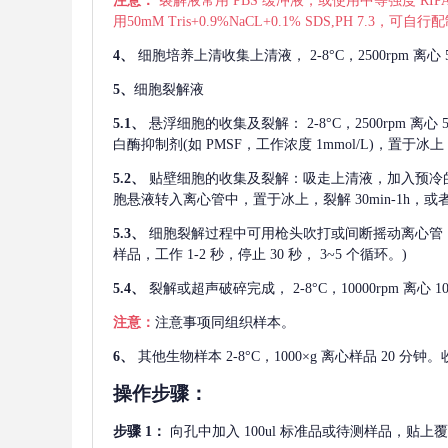
注意：
裂解液常用
PBS 缓冲液，或使用中等强度 RIPA
用50mM Tris+0.9%NaCL+0.1% SDS,PH 7.3
4、
细胞培养上清收集上清液，
2-8°C，2500rp
5、
细胞裂解液
5.1、
悬浮细胞的收集及裂解：
2-8°C，2500rpm 
白酶抑制剂(如 PMSF，工作浓度 1mmol/L)，置于冰上，
5.2、
贴壁细胞的收集及裂解：吸走上清液，加入预冷
胞悬液转入离心管中，置于冰上，裂解 30min-1h，
5.3、
细胞裂解过程中可用枪头吹打或间断摇动离心管
样品，工作 1-2 秒，停止 30 秒， 3~5 个循环。)
5.4、
裂解或超声破碎完成，
2-8°C，10000rpm
注意：
注意事项同组织样本。
6、
其他生物样本
2-8°C，1000×g 离心样品 20
操作步骤：
步骤
1：
向孔中加入
100ul 标准品或待测样品，贴上覆膜