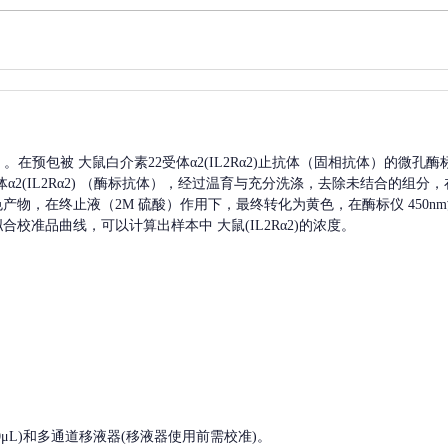
A）。在预包被
大鼠白介素22受体α2(IL2Rα2)
止抗体（固相抗体）的微孔酶
2(IL2Rα2)
（酶标抗体），经过温育与充分洗涤，去除未结合的组分，
蓝色产物，在终止液（2M 硫酸）作用下，最终转化为黄色，在酶标仪 450
拟合校准品曲线，可以计算出样本中
大鼠(IL2Rα2)
的浓度。
, 200-1000μL)和多通道移液器(移液器使用前需校准)。