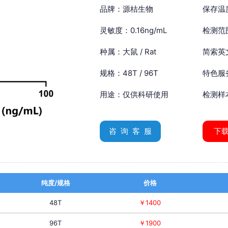
品牌：源桔生物
保存温
灵敏度：0.16ng/mL
检测范围
种属：大鼠 / Rat
简索英文：
规格：48T / 96T
特色服
用途：仅供科研使用
检测样
咨 询 客 服
下
纯度/规格
价格
48T
￥1400
96T
￥1900