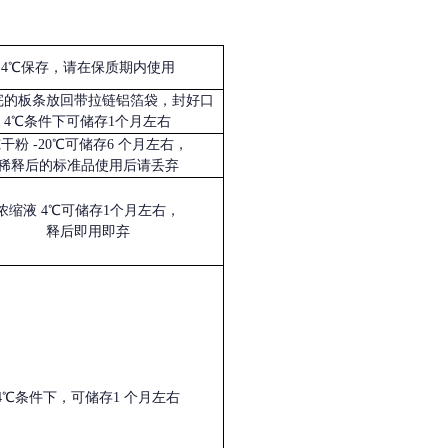
4℃保存，请在保质期内使用
完的板条放回带拉链铝箔袋，封好口
4℃条件下可储存1个月左右
冻干粉
-20℃可储存6 个月左右，
稀释后的标准品使用后请丢弃
浓缩液
4℃可储存1个月左右，
释后即用即弃
4℃条件下，可储存1 个月左右