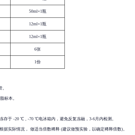
50ml×1瓶
12ml×1瓶
12ml×1瓶
6张
1份
管。
血脂标本。
冻存于
-20 ℃ , -70 ℃电冰箱内，避免反复冻融，3-6月内检测。
根据实际情况，
做适当倍数稀释
(建议做预实验，以确定稀释倍数)。