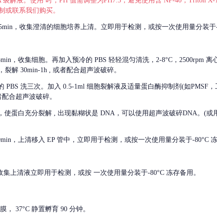
 裂解液。使用 时，PH 值需调整为PH7.3，避免使用含 NP-40，Triton
，可自行配制或联系我们购买。
m 离心 5min，收集澄清的细胞培养上清。立即用于检测，或按一次使用量分装于-
离心 5min，收集细胞。再加入预冷的 PBS 轻轻混匀清洗，2-8°C，2500rpm 
裂解 30min-1h , 或者配合超声波破碎。
的
PBS 洗三次。加入 0.5-1ml 细胞裂解液及适量蛋白酶抑制剂(如PMS
或者配合超声波破碎。
，使蛋白充分裂解
, 出现黏糊状是 DNA，可以使用超声波破碎DNA。(或用超声
 离心 10min，上清移入 EP 管中，立即用于检测，或按一次使用量分装于-80°C
 分钟。收集上清液立即用于检测，或按 一次使用量分装于-80°C 冻存备用。
， 37°C 静置孵育 90 分钟。