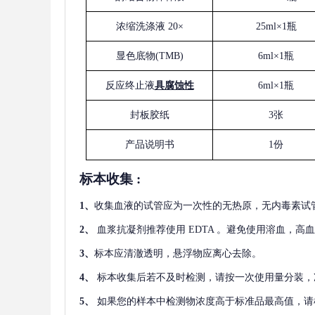
浓缩洗涤液
20×
25ml×1瓶
显色底物
(
TMB
)
6ml×1瓶
反应终止液
具腐蚀性
6ml×1瓶
封板胶纸
3张
产品说明书
1份
标本收集
:
1
、
收集血液的试管应为一次性的无热原，无内毒素试
2
、
血浆抗凝剂推荐使用
EDTA 。避免使用溶血，高
3
、
标本应清澈透明，悬浮物应离心去除。
4
、
标本收集后若不及时检测，请按一次使用量分装，
5
、
如果您的样本中检测物浓度高于标准品最高值，请