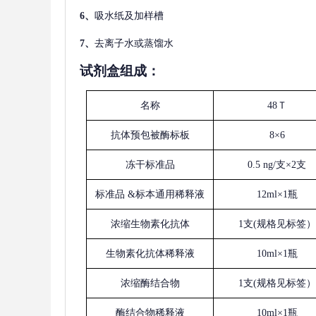
6、
吸水纸及加样槽
7、
去离子水或蒸馏水
试剂盒组成：
名称
48Ｔ
抗体预包被酶标板
8×6
冻干标准品
0.5 ng/支×2支
标准品
&标本通用稀释液
12ml×1瓶
浓缩生物素化抗体
1支(规格见标签）
生物素化抗体稀释液
10ml×1瓶
浓缩酶结合物
1支(规格见标签）
酶结合物稀释液
10ml×1瓶