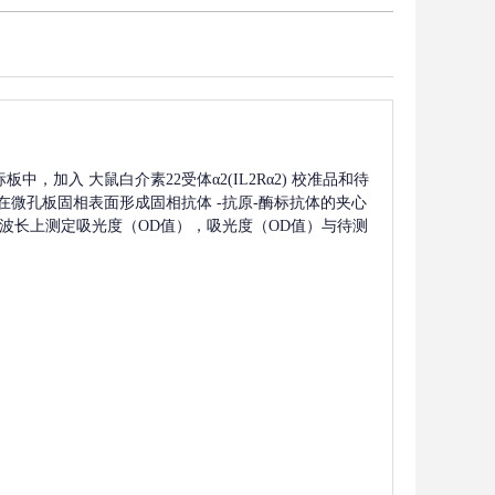
标板中，加入
大鼠白介素22受体α2(IL2Rα2)
校准品和待
在微孔板固相表面形成固相抗体
-抗原-酶标抗体的夹心
nm波长上测定吸光度（OD值），吸光度（OD值）与待测