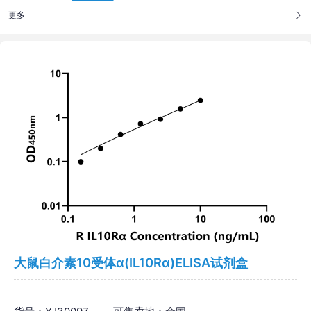
更多
大鼠白介素10受体α(IL10Rα)ELISA试剂盒