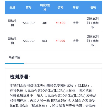
纯度/规
品牌
货号
价格
库存
包装
格
液体试剂
源桔生
YJ30097
48T
￥1400
大量
瓶＋酶标
物
板
液体试剂
源桔生
YJ30097
96T
￥1900
大量
瓶＋酶标
物
板
商品详情
检测原理
:
本试剂盒采用双抗体夹心酶联免疫吸附试验（
ELISA）。
在预包被
大鼠白介素10受体α(IL10Rα)
止抗体（固相抗体）
的微孔酶标板中，加入
大鼠白介素10受体α(IL10Rα)
校准品
和待测样本，再加入另一株
HRP标记的抗
大鼠白介素10受
体α(IL10Rα)
（酶标抗体），经过温育与充分洗涤，去除未