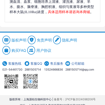
测血清、血浆、细胞培养上清液、灌洗液、尿液、羊
水、腹水、脑脊液、胸腔积液、组织匀浆液等多种类型
样本大鼠(IL10Rα)浓度，
具体适用样本请咨询本商铺
。
版权声明
免责声明
隐私声明
购买FAQ
用户协议
客服热线
客服QQ
售后服务
公司邮箱
021-54461730
2881505714
13524666836
2881505714@qq.com
版权所有：上海源桔生物科技中心 |
备案号：沪ICP备2024098206号