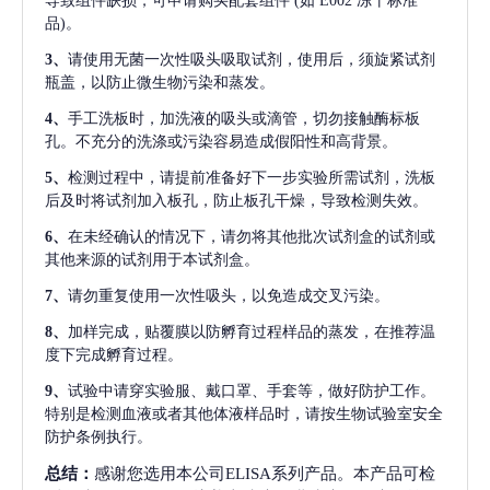
导致组件缺损，可申请购买配套组件
(如 E002 冻干标准
品)。
3、
请使用无菌一次性吸头吸取试剂，使用后，须旋紧试剂
瓶盖，以防止微生物污染和蒸发。
4、
手工洗板时，加洗液的吸头或滴管，切勿接触酶标板
孔。不充分的洗涤或污染容易造成假阳性和高背景。
5、
检测过程中，请提前准备好下一步实验所需试剂，洗板
后及时将试剂加入板孔，防止板孔干燥，导致检测失效。
6、
在未经确认的情况下，请勿将其他批次试剂盒的试剂或
其他来源的试剂用于本试剂盒。
7、
请勿重复使用一次性吸头，以免造成交叉污染。
8、
加样完成，贴覆膜以防孵育过程样品的蒸发，在推荐温
度下完成孵育过程。
9、
试验中请穿实验服、戴口罩、手套等，做好防护工作。
特别是检测血液或者其他体液样品时，请按生物试验室安全
防护条例执行。
总结：
感谢您选用本公司ELISA系列产品。本产品可检