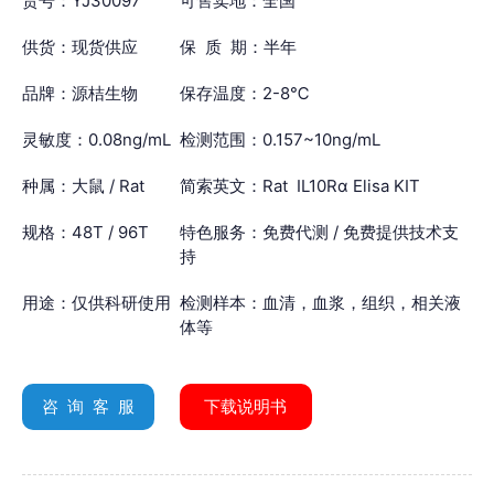
货号：YJ30097
可售卖地：全国
供货：现货供应
保 质 期：半年
品牌：源桔生物
保存温度：2-8℃
灵敏度：0.08ng/mL
检测范围：0.157~10ng/mL
种属：大鼠 / Rat
简索英文：Rat IL10Rα Elisa KIT
规格：48T / 96T
特色服务：免费代测 / 免费提供技术支
持
用途：仅供科研使用
检测样本：血清，血浆，组织，相关液
体等
咨 询 客 服
下载说明书