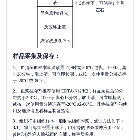
液
4℃条件下，可储存1 个月
左右
显色底物
(避光)
反应终止液
浓缩洗涤液
20×
样品采集及保存
：
1、
血清全血样本室温放置
2小时或 2-8°C 过夜。1000×g 离
心20分钟，取上清。可立即检测，或按一次使用量分装冻存
于-20°C 或-80°C。
2、
血浆抗凝剂推荐使用
EDTA-Na2/K2，样品采集后30分
钟内于2-8°C，1000×g 离心15分钟，取上清。可立即检测，
或按一次使用量分装冻存于-20°C 或-80°C。其他抗凝剂的使
用及选择请查看样品制备指南。
3、
组织样本组织样本一般制成组织匀浆，处理方法如下：
3.1、
将目标组织置于冰上，用预冷的
PBS缓冲液(0.01M，
pH=7.4)洗涤去除残留的血液，称重后备用。