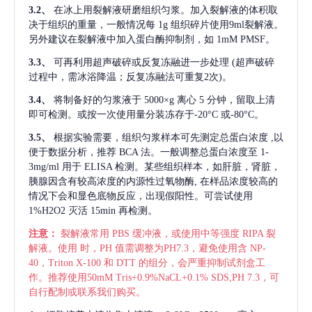
3.2、
在冰上用裂解液研磨组织匀浆。加入裂解液的体积取
决于组织的重量，一般情况每
1g 组织碎片使用9ml裂解液。
另外建议在裂解液中加入蛋白酶抑制剂，如 1mM PMSF。
3.3、
可再利用超声破碎或反复冻融进一步处理
(超声破碎
过程中，需冰浴降温；反复冻融法可重复2次)。
3.4、
将制备好的匀浆液于
5000×g 离心 5 分钟，留取上清
即可检测。或按一次使用量分装冻存于-20°C 或-80°C。
3.5、
根据实验需要，组织匀浆样本可先测定总蛋白浓度
,以
便于数据分析，推荐 BCA 法。一般调整总蛋白浓度至 1-
3mg/ml 用于 ELISA 检测。某些组织样本，如肝脏，肾脏，
胰腺因含有较高浓度的内源性过氧物酶, 在样品浓度较高的
情况下会和显色底物反应，出现假阳性。可尝试使用
1%H2O2 灭活 15min 再检测。
注意：
裂解液常用
PBS 缓冲液，或使用中等强度 RIPA 裂
解液。使用 时，PH 值需调整为PH7.3，避免使用含 NP-
40，Triton X-100 和 DTT 的组分，会严重抑制试剂盒工
作。推荐使用50mM Tris+0.9%NaCL+0.1% SDS,PH 7.3，可
自行配制或联系我们购买。