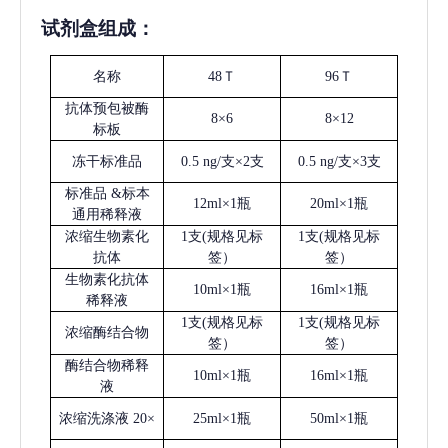
试剂盒组成：
名称
48Ｔ
96Ｔ
抗体预包被酶
8×6
8×12
标板
冻干标准品
0.5 ng/支×2支
0.5 ng/支×3支
标准品
&标本
12ml×1瓶
20ml×1瓶
通用稀释液
浓缩生物素化
1支(规格见标
1支(规格见标
抗体
签）
签）
生物素化抗体
10ml×1瓶
16ml×1瓶
稀释液
1支(规格见标
1支(规格见标
浓缩酶结合物
签）
签）
酶结合物稀释
10ml×1瓶
16ml×1瓶
液
浓缩洗涤液
20×
25ml×1瓶
50ml×1瓶