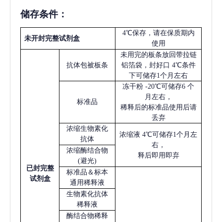
储存条件：
4℃保存，请在保质期内
未开封完整试剂盒
使用
未用完的板条放回带拉链
抗体包被板条
铝箔袋，封好口
4℃条件
下可储存1个月左右
冻干粉
-20℃可储存6 个
月左右，
标准品
稀释后的标准品使用后请
丢弃
浓缩生物素化
浓缩液
4℃可储存1个月左
抗体
右，
浓缩酶结合物
释后即用即弃
(避光)
已
封完整
标准品＆标本
试剂盒
通用稀释液
生物素化抗体
稀释液
酶结合物稀释