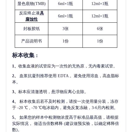
显色底物
(
TMB
)
6ml×1瓶
12ml×1瓶
反应终止液
具
6ml×1瓶
12ml×1瓶
腐蚀性
封板胶纸
3张
6张
产品说明书
1份
1份
标本收集
:
1
、
收集血液的试管应为一次性的无热原，无内毒素试管。
2
、
血浆抗凝剂推荐使用
EDTA 。避免使用溶血，高血脂标
本。
3
、
标本应清澈透明，悬浮物应离心去除。
4
、
标本收集后若不及时检测，请按一次使用量分装，冻存
于
-20 ℃ , -70 ℃电冰箱内，避免反复冻融，3-6月内检测。
5
、
如果您的样本中检测物浓度高于标准品最高值，请根据
实际情况，
做适当倍数稀释
(建议做预实验，以确定稀释倍
数)。