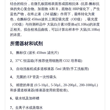
结合的组分，在微孔板固相表面形成固相抗体
-抗原-酶标抗
体的夹心复合物。加底物 A和 B，底物在 HRP催化下，产生
蓝色产物，在终止液（2M 硫酸）作用下，最终转化为黄
色，在酶标仪 450nm波长上测定吸光度（OD值），吸光度
（OD值）与待测样品中
大鼠白介素10受体α(IL10Rα)
的浓度
正相关。拟合校准品曲线，可以计算出样本中
大鼠(IL10Rα)
的浓度。
所需器材和试剂
1、
酶标仪
(波长 450nm 滤光片)
2、
37°C 恒温箱(不推荐使用细胞用 CO2 培养箱)
3、
自动洗板机或多道移液器
/5ml 滴管(手工洗板用)
4、
无菌的
EP 管及一次性吸头
5、
精密的单道
(0.5-10μL, 5-50μL, 20-200μL, 200-1000μL)
和多通道移液器(移液器使用前需校准)。
6、
吸水纸及加样槽
7、
去离子水或蒸馏水