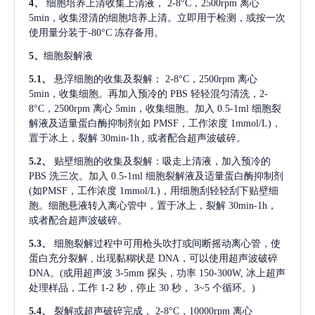
4、
细胞培养上清收集上清液，
2-8°C，2500rpm 离心
5min，收集澄清的细胞培养上清。立即用于检测，或按一次
使用量分装于-80°C 冻存备用。
5、
细胞裂解液
5.1、
悬浮细胞的收集及裂解：
2-8°C，2500rpm 离心
5min，收集细胞。再加入预冷的 PBS 轻轻混匀清洗，2-
8°C，2500rpm 离心 5min，收集细胞。加入 0.5-1ml 细胞裂
解液及适量蛋白酶抑制剂(如 PMSF，工作浓度 1mmol/L)，
置于冰上，裂解 30min-1h , 或者配合超声波破碎。
5.2、
贴壁细胞的收集及裂解：吸走上清液，加入预冷的
PBS 洗三次。加入 0.5-1ml 细胞裂解液及适量蛋白酶抑制剂
(如PMSF，工作浓度 1mmol/L)，用细胞刮轻轻刮下贴壁细
胞。细胞悬液转入离心管中，置于冰上，裂解 30min-1h，
或者配合超声波破碎。
5.3、
细胞裂解过程中可用枪头吹打或间断摇动离心管，使
蛋白充分裂解
, 出现黏糊状是 DNA，可以使用超声波破碎
DNA。(或用超声波 3-5mm 探头，功率 150-300W, 冰上超声
处理样品，工作 1-2 秒，停止 30 秒， 3~5 个循环。)
5.4、
裂解或超声破碎完成，
2-8°C，10000rpm 离心