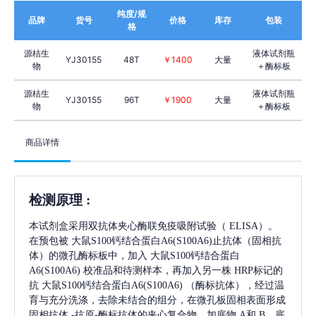
纯度/规
品牌
货号
价格
库存
包装
格
源桔生
液体试剂瓶
YJ30155
48T
￥1400
大量
物
＋酶标板
源桔生
液体试剂瓶
YJ30155
96T
￥1900
大量
物
＋酶标板
商品详情
检测原理
:
本试剂盒采用双抗体夹心酶联免疫吸附试验（
ELISA）。
在预包被
大鼠S100钙结合蛋白A6(S100A6)
止抗体（固相抗
体）的微孔酶标板中，加入
大鼠S100钙结合蛋白
A6(S100A6)
校准品和待测样本，再加入另一株
HRP标记的
抗
大鼠S100钙结合蛋白A6(S100A6)
（酶标抗体），经过温
育与充分洗涤，去除未结合的组分，在微孔板固相表面形成
固相抗体
-抗原-酶标抗体的夹心复合物。加底物 A和 B，底