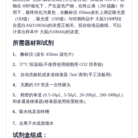
物在 HRP催化下，产生蓝色产物，在终止液（2M 硫酸）作
用下，最终转化为黄色，在酶标仪 450nm波长上测定吸光度
（OD值），吸光度（OD值）与待测样品中
大鼠S100钙结
合蛋白A6(S100A6)
的浓度正相关。拟合校准品曲线，可以
计算出样本中
大鼠(S100A6)
的浓度。
所需器材和试剂
1、
酶标仪
(波长 450nm 滤光片)
2、
37°C 恒温箱(不推荐使用细胞用 CO2 培养箱)
3、
自动洗板机或多道移液器
/5ml 滴管(手工洗板用)
4、
无菌的
EP 管及一次性吸头
5、
精密的单道
(0.5-10μL, 5-50μL, 20-200μL, 200-1000μL)
和多通道移液器(移液器使用前需校准)。
6、
吸水纸及加样槽
7、
去离子水或蒸馏水
试剂盒组成：