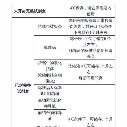
4℃保存，请在保质期内
未开封完整试剂盒
使用
未用完的板条放回带拉链
抗体包被板条
铝箔袋，封好口
4℃条件
下可储存1个月左右
冻干粉
-20℃可储存6 个
月左右，
标准品
稀释后的标准品使用后请
丢弃
浓缩生物素化
浓缩液
4℃可储存1个月左
抗体
右，
浓缩酶结合物
释后即用即弃
(避光)
已
封完整
标准品＆标本
试剂盒
通用稀释液
生物素化抗体
稀释液
酶结合物稀释
液
4℃条件下，可储存1 个月
左右