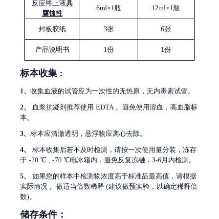
反应终止液
具
6ml×1瓶
12ml×1瓶
腐蚀性
封板胶纸
3张
6张
产品说明书
1份
1份
标本收集
:
1
、
收集血液的试管应为一次性的无热原，无内毒素试管。
2
、
血浆抗凝剂推荐使用
EDTA 。避免使用溶血，高血脂标
本。
3
、
标本应清澈透明，悬浮物应离心去除。
4
、
标本收集后若不及时检测，请按一次使用量分装，冻存
于
-20 ℃ , -70 ℃电冰箱内，避免反复冻融，3-6月内检测。
5
、
如果您的样本中检测物浓度高于标准品最高值，请根据
实际情况，
做适当倍数稀释
(建议做预实验，以确定稀释倍
数)。
储存条件：