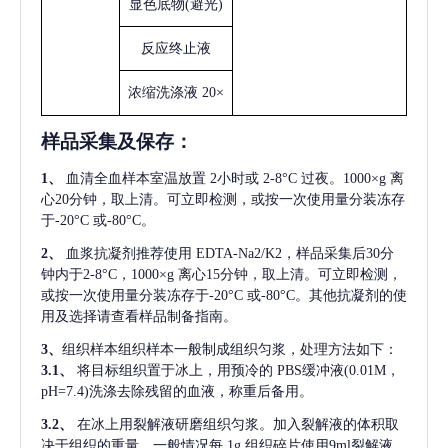
显色底物
(避光)
反应终止液
浓缩洗涤液
20×
样品采集及保存
：
1、
血清全血样本室温放置
2小时或 2-8°C 过夜。1000×g 离
心20分钟，取上清。可立即检测，或按一次使用量分装冻存
于-20°C 或-80°C。
2、
血浆抗凝剂推荐使用
EDTA-Na2/K2，样品采集后30分
钟内于2-8°C，1000×g 离心15分钟，取上清。可立即检测，
或按一次使用量分装冻存于-20°C 或-80°C。其他抗凝剂的使
用及选择请查看样品制备指南。
3、
组织样本组织样本一般制成组织匀浆，处理方法如下：
3.1、
将目标组织置于冰上，用预冷的
PBS缓冲液(0.01M，
pH=7.4)洗涤去除残留的血液，称重后备用。
3.2、
在冰上用裂解液研磨组织匀浆。加入裂解液的体积取
决于组织的重量，一般情况每
1g 组织碎片使用9ml裂解液。