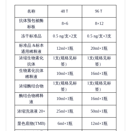
名称
48Ｔ
96Ｔ
抗体预包被酶
8×6
8×12
标板
冻干标准品
0.5 ng/支×2支
0.5 ng/支×3支
标准品
&标本
12ml×1瓶
20ml×1瓶
通用稀释液
浓缩生物素化
1支(规格见标
1支(规格见标
抗体
签）
签）
生物素化抗体
10ml×1瓶
16ml×1瓶
稀释液
1支(规格见标
1支(规格见标
浓缩酶结合物
签）
签）
酶结合物稀释
10ml×1瓶
16ml×1瓶
液
浓缩洗涤液
20×
25ml×1瓶
50ml×1瓶
显色底物
(
TMB
)
6ml×1瓶
12ml×1瓶