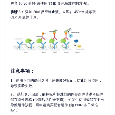
孵育 10-20 分钟(请使用 TMB 显色精准控制方法)。
步骤
5：
添加
50ul 反应终止液。立即在 450nm 处读取
OD450 值并计算。
注意事项
：
1、
使用不同的试剂盒时，需先做好标记，防止组分混用，
导致实验失败。
2、
试剂盒开启后，酶标板和标准品的保存条件请参考组件
保存条件表格
(受潮后活性会下降)。如发生使用或保存不当
导致组件缺损，可申请购买配套组件
(如 E002 冻干标准
品)。