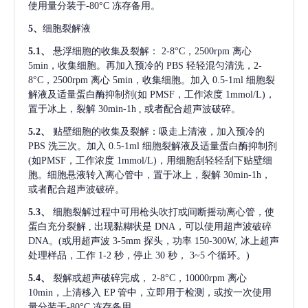
使用量分装于-80°C 冻存备用。
5、
细胞裂解液
5.1、
悬浮细胞的收集及裂解：
2-8°C，2500rpm 离心
5min，收集细胞。再加入预冷的 PBS 轻轻混匀清洗，2-
8°C，2500rpm 离心 5min，收集细胞。加入 0.5-1ml 细胞裂
解液及适量蛋白酶抑制剂(如 PMSF，工作浓度 1mmol/L)，
置于冰上，裂解 30min-1h , 或者配合超声波破碎。
5.2、
贴壁细胞的收集及裂解：吸走上清液，加入预冷的
PBS 洗三次。加入 0.5-1ml 细胞裂解液及适量蛋白酶抑制剂
(如PMSF，工作浓度 1mmol/L)，用细胞刮轻轻刮下贴壁细
胞。细胞悬液转入离心管中，置于冰上，裂解 30min-1h，
或者配合超声波破碎。
5.3、
细胞裂解过程中可用枪头吹打或间断摇动离心管，使
蛋白充分裂解
, 出现黏糊状是 DNA，可以使用超声波破碎
DNA。(或用超声波 3-5mm 探头，功率 150-300W, 冰上超声
处理样品，工作 1-2 秒，停止 30 秒， 3~5 个循环。)
5.4、
裂解或超声破碎完成，
2-8°C，10000rpm 离心
10min，上清移入 EP 管中，立即用于检测，或按一次使用
量分装于-80°C 冻存备用。