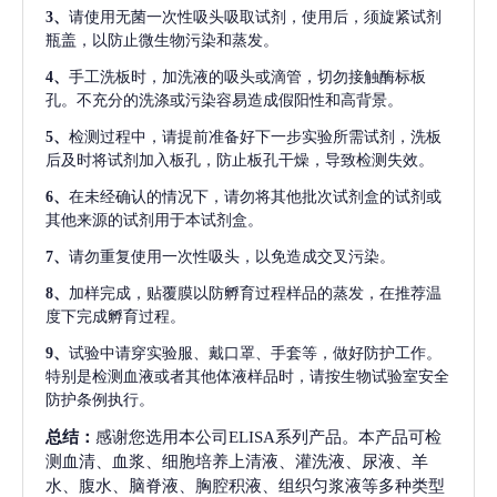
3、
请使用无菌一次性吸头吸取试剂，使用后，须旋紧试剂
瓶盖，以防止微生物污染和蒸发。
4、
手工洗板时，加洗液的吸头或滴管，切勿接触酶标板
孔。不充分的洗涤或污染容易造成假阳性和高背景。
5、
检测过程中，请提前准备好下一步实验所需试剂，洗板
后及时将试剂加入板孔，防止板孔干燥，导致检测失效。
6、
在未经确认的情况下，请勿将其他批次试剂盒的试剂或
其他来源的试剂用于本试剂盒。
7、
请勿重复使用一次性吸头，以免造成交叉污染。
8、
加样完成，贴覆膜以防孵育过程样品的蒸发，在推荐温
度下完成孵育过程。
9、
试验中请穿实验服、戴口罩、手套等，做好防护工作。
特别是检测血液或者其他体液样品时，请按生物试验室安全
防护条例执行。
总结：
感谢您选用本公司ELISA系列产品。本产品可检
测血清、血浆、细胞培养上清液、灌洗液、尿液、羊
水、腹水、脑脊液、胸腔积液、组织匀浆液等多种类型