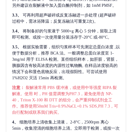
另外建议在裂解液中加入蛋白酶抑制剂，如 1mM PMSF。
3.3、
可再利用超声破碎或反复冻融进一步处理
(超声破碎
过程中，需冰浴降温；反复冻融法可重复2次)。
3.4、
将制备好的匀浆液于
5000×g 离心 5 分钟，留取上清
即可检测。或按一次使用量分装冻存于-20°C 或-80°C。
3.5、
根据实验需要，组织匀浆样本可先测定总蛋白浓度
,以
便于数据分析，推荐 BCA 法。一般调整总蛋白浓度至 1-
3mg/ml 用于 ELISA 检测。某些组织样本，如肝脏，肾脏，
胰腺因含有较高浓度的内源性过氧物酶, 在样品浓度较高的
情况下会和显色底物反应，出现假阳性。可尝试使用
1%H2O2 灭活 15min 再检测。
注意：
裂解液常用
PBS 缓冲液，或使用中等强度 RIPA 裂
解液。使用 时，PH 值需调整为PH7.3，避免使用含 NP-
40，Triton X-100 和 DTT 的组分，会严重抑制试剂盒工
作。推荐使用50mM Tris+0.9%NaCL+0.1% SDS,PH 7.3，可
自行配制或联系我们购买。
4、
细胞培养上清收集上清液，
2-8°C，2500rpm 离心
5min，收集澄清的细胞培养上清。立即用于检测，或按一次