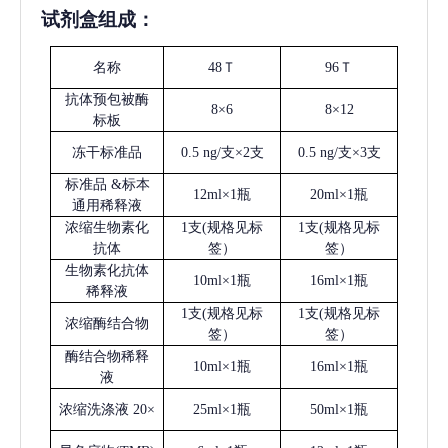
试剂盒组成：
名称
48Ｔ
96Ｔ
抗体预包被酶
8×6
8×12
标板
冻干标准品
0.5 ng/支×2支
0.5 ng/支×3支
标准品
&标本
12ml×1瓶
20ml×1瓶
通用稀释液
浓缩生物素化
1支(规格见标
1支(规格见标
抗体
签）
签）
生物素化抗体
10ml×1瓶
16ml×1瓶
稀释液
1支(规格见标
1支(规格见标
浓缩酶结合物
签）
签）
酶结合物稀释
10ml×1瓶
16ml×1瓶
液
浓缩洗涤液
20×
25ml×1瓶
50ml×1瓶