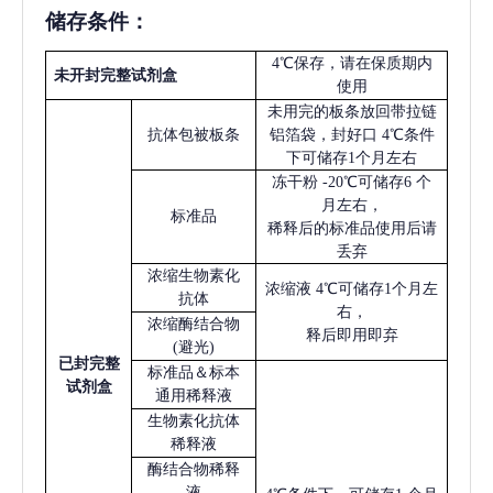
储存条件：
4℃保存，请在保质期内
未开封完整试剂盒
使用
未用完的板条放回带拉链
抗体包被板条
铝箔袋，封好口
4℃条件
下可储存1个月左右
冻干粉
-20℃可储存6 个
月左右，
标准品
稀释后的标准品使用后请
丢弃
浓缩生物素化
浓缩液
4℃可储存1个月左
抗体
右，
浓缩酶结合物
释后即用即弃
(避光)
已
封完整
标准品＆标本
试剂盒
通用稀释液
生物素化抗体
稀释液
酶结合物稀释
液