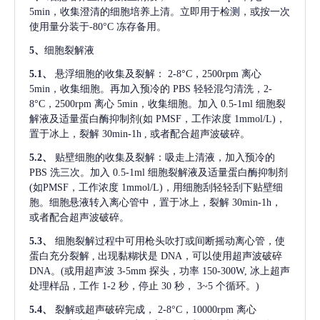
5min，收集澄清的细胞培养上清。立即用于检测，或按一次
使用量分装于-80°C 冻存备用。
5、
细胞裂解液
5.1、
悬浮细胞的收集及裂解：
2-8°C，2500rpm 离心
5min，收集细胞。再加入预冷的 PBS 轻轻混匀清洗，2-
8°C，2500rpm 离心 5min，收集细胞。加入 0.5-1ml 细胞裂
解液及适量蛋白酶抑制剂(如 PMSF，工作浓度 1mmol/L)，
置于冰上，裂解 30min-1h , 或者配合超声波破碎。
5.2、
贴壁细胞的收集及裂解：吸走上清液，加入预冷的
PBS 洗三次。加入 0.5-1ml 细胞裂解液及适量蛋白酶抑制剂
(如PMSF，工作浓度 1mmol/L)，用细胞刮轻轻刮下贴壁细
胞。细胞悬液转入离心管中，置于冰上，裂解 30min-1h，
或者配合超声波破碎。
5.3、
细胞裂解过程中可用枪头吹打或间断摇动离心管，使
蛋白充分裂解
, 出现黏糊状是 DNA，可以使用超声波破碎
DNA。(或用超声波 3-5mm 探头，功率 150-300W, 冰上超声
处理样品，工作 1-2 秒，停止 30 秒， 3~5 个循环。)
5.4、
裂解或超声破碎完成，
2-8°C，10000rpm 离心