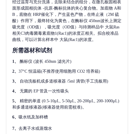
经过温育与充分洗涤，去除未结合的组分，在微孔板固相表
面形成固相抗体
-抗原-酶标抗体的夹心复合物。加底物 A和
B，底物在 HRP催化下，产生蓝色产物，在终止液（2M 硫
酸）作用下，最终转化为黄色，在酶标仪 450nm波长上测定
吸光度（OD值），吸光度（OD值）与待测样品中
大鼠Ras
相关C3肉毒菌毒素底物1(Rac1)
的浓度正相关。拟合校准品
曲线，可以计算出样本中
大鼠(Rac1)
的浓度。
所需器材和试剂
1、
酶标仪
(波长 450nm 滤光片)
2、
37°C 恒温箱(不推荐使用细胞用 CO2 培养箱)
3、
自动洗板机或多道移液器
/5ml 滴管(手工洗板用)
4、
无菌的
EP 管及一次性吸头
5、
精密的单道
(0.5-10μL, 5-50μL, 20-200μL, 200-1000μL)
和多通道移液器(移液器使用前需校准)。
6、
吸水纸及加样槽
7、
去离子水或蒸馏水