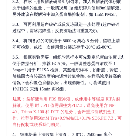
3.2、
在冰上用裂解液研磨组织匀浆。加入裂解液的体积取
决于组织的重量，一般情况每
1g 组织碎片使用9ml裂解液。
另外建议在裂解液中加入蛋白酶抑制剂，如 1mM PMSF。
3.3、
可再利用超声破碎或反复冻融进一步处理
(超声破碎
过程中，需冰浴降温；反复冻融法可重复2次)。
3.4、
将制备好的匀浆液于
5000×g 离心 5 分钟，留取上清
即可检测。或按一次使用量分装冻存于-20°C 或-80°C。
3.5、
根据实验需要，组织匀浆样本可先测定总蛋白浓度
,以
便于数据分析，推荐 BCA 法。一般调整总蛋白浓度至 1-
3mg/ml 用于 ELISA 检测。某些组织样本，如肝脏，肾脏，
胰腺因含有较高浓度的内源性过氧物酶, 在样品浓度较高的
情况下会和显色底物反应，出现假阳性。可尝试使用
1%H2O2 灭活 15min 再检测。
注意：
裂解液常用
PBS 缓冲液，或使用中等强度 RIPA 裂
解液。使用 时，PH 值需调整为PH7.3，避免使用含 NP-
40，Triton X-100 和 DTT 的组分，会严重抑制试剂盒工
作。推荐使用50mM Tris+0.9%NaCL+0.1% SDS,PH 7.3，可
自行配制或联系我们购买。
4、
细胞培养上清收集上清液，
2-8°C，2500rpm 离心