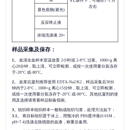
4℃条件下，可储存1 个月
左右
显色底物
(避光)
反应终止液
浓缩洗涤液
20×
样品采集及保存
：
1、
血清全血样本室温放置
2小时或 2-8°C 过夜。1000×g 离
心20分钟，取上清。可立即检测，或按一次使用量分装冻存
于-20°C 或-80°C。
2、
血浆抗凝剂推荐使用
EDTA-Na2/K2，样品采集后30分
钟内于2-8°C，1000×g 离心15分钟，取上清。可立即检测，
或按一次使用量分装冻存于-20°C 或-80°C。其他抗凝剂的使
用及选择请查看样品制备指南。
3、
组织样本组织样本一般制成组织匀浆，处理方法如下：
3.1、
将目标组织置于冰上，用预冷的
PBS缓冲液(0.01M，
pH=7.4)洗涤去除残留的血液，称重后备用。