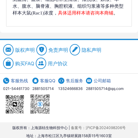
水、腹水、脑脊液、胸腔积液、组织匀浆液等多种类型
样本大鼠(Rac1)浓度，
具体适用样本请咨询本商铺
。
版权声明
免责声明
隐私声明
购买FAQ
用户协议
客服热线
客服QQ
售后服务
公司邮箱
021-54461730
2881505714
13524666836
2881505714@qq.com
版权所有：上海源桔生物科技中心 |
备案号：沪ICP备2024098206号
地址：上海市松江区九亭镇研展路158弄15号1603室