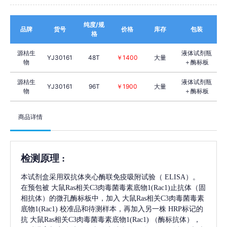
纯度/规
品牌
货号
价格
库存
包装
格
源桔生
液体试剂瓶
YJ30161
48T
￥1400
大量
物
＋酶标板
源桔生
液体试剂瓶
YJ30161
96T
￥1900
大量
物
＋酶标板
商品详情
检测原理
:
本试剂盒采用双抗体夹心酶联免疫吸附试验（
ELISA）。
在预包被
大鼠Ras相关C3肉毒菌毒素底物1(Rac1)
止抗体（固
相抗体）的微孔酶标板中，加入
大鼠Ras相关C3肉毒菌毒素
底物1(Rac1)
校准品和待测样本，再加入另一株
HRP标记的
抗
大鼠Ras相关C3肉毒菌毒素底物1(Rac1)
（酶标抗体），