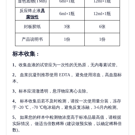
显色底物
(
TMB
)
6ml×1瓶
12ml×1瓶
反应终止液
具
6ml×1瓶
12ml×1瓶
腐蚀性
封板胶纸
3张
6张
产品说明书
1份
1份
标本收集
:
1
、
收集血液的试管应为一次性的无热原，无内毒素试管。
2
、
血浆抗凝剂推荐使用
EDTA 。避免使用溶血，高血脂标
本。
3
、
标本应清澈透明，悬浮物应离心去除。
4
、
标本收集后若不及时检测，请按一次使用量分装，冻存
于
-20 ℃ , -70 ℃电冰箱内，避免反复冻融，3-6月内检测。
5
、
如果您的样本中检测物浓度高于标准品最高值，请根据
实际情况，
做适当倍数稀释
(建议做预实验，以确定稀释倍
数)。