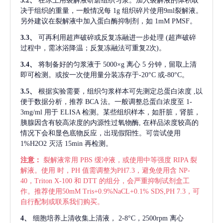
3.2、
在冰上用裂解液研磨组织匀浆。加入裂解液的体积取
决于组织的重量，一般情况每
1g 组织碎片使用9ml裂解液。
另外建议在裂解液中加入蛋白酶抑制剂，如 1mM PMSF。
3.3、
可再利用超声破碎或反复冻融进一步处理
(超声破碎
过程中，需冰浴降温；反复冻融法可重复2次)。
3.4、
将制备好的匀浆液于
5000×g 离心 5 分钟，留取上清
即可检测。或按一次使用量分装冻存于-20°C 或-80°C。
3.5、
根据实验需要，组织匀浆样本可先测定总蛋白浓度
,以
便于数据分析，推荐 BCA 法。一般调整总蛋白浓度至 1-
3mg/ml 用于 ELISA 检测。某些组织样本，如肝脏，肾脏，
胰腺因含有较高浓度的内源性过氧物酶, 在样品浓度较高的
情况下会和显色底物反应，出现假阳性。可尝试使用
1%H2O2 灭活 15min 再检测。
注意：
裂解液常用
PBS 缓冲液，或使用中等强度 RIPA 裂
解液。使用 时，PH 值需调整为PH7.3，避免使用含 NP-
40，Triton X-100 和 DTT 的组分，会严重抑制试剂盒工
作。推荐使用50mM Tris+0.9%NaCL+0.1% SDS,PH 7.3，可
自行配制或联系我们购买。
4、
细胞培养上清收集上清液，
2-8°C，2500rpm 离心