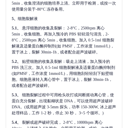
5min，收集澄清的细胞培养上清。立即用于检测，或按一次
使用量分装于-80°C 冻存备用。
5、
细胞裂解液
5.1、
悬浮细胞的收集及裂解：
2-8°C，2500rpm 离心
5min，收集细胞。再加入预冷的 PBS 轻轻混匀清洗，2-
8°C，2500rpm 离心 5min，收集细胞。加入 0.5-1ml 细胞裂
解液及适量蛋白酶抑制剂(如 PMSF，工作浓度 1mmol/L)，
置于冰上，裂解 30min-1h , 或者配合超声波破碎。
5.2、
贴壁细胞的收集及裂解：吸走上清液，加入预冷的
PBS 洗三次。加入 0.5-1ml 细胞裂解液及适量蛋白酶抑制剂
(如PMSF，工作浓度 1mmol/L)，用细胞刮轻轻刮下贴壁细
胞。细胞悬液转入离心管中，置于冰上，裂解 30min-1h，
或者配合超声波破碎。
5.3、
细胞裂解过程中可用枪头吹打或间断摇动离心管，使
蛋白充分裂解
, 出现黏糊状是 DNA，可以使用超声波破碎
DNA。(或用超声波 3-5mm 探头，功率 150-300W, 冰上超声
处理样品，工作 1-2 秒，停止 30 秒， 3~5 个循环。)
5.4、
裂解或超声破碎完成，
2-8°C，10000rpm 离心