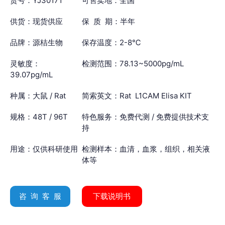
货号：YJ30171
可售卖地：全国
供货：现货供应
保 质 期：半年
品牌：源桔生物
保存温度：2-8℃
灵敏度：
检测范围：78.13~5000pg/mL
39.07pg/mL
种属：大鼠 / Rat
简索英文：Rat L1CAM Elisa KIT
规格：48T / 96T
特色服务：免费代测 / 免费提供技术支
持
用途：仅供科研使用
检测样本：血清，血浆，组织，相关液
体等
咨 询 客 服
下载说明书