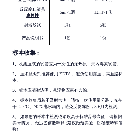
反应终止液
具
6ml×1瓶
12ml×1瓶
腐蚀性
封板胶纸
3张
6张
产品说明书
1份
1份
标本收集
:
1
、
收集血液的试管应为一次性的无热原，无内毒素试管。
2
、
血浆抗凝剂推荐使用
EDTA 。避免使用溶血，高血脂标
本。
3
、
标本应清澈透明，悬浮物应离心去除。
4
、
标本收集后若不及时检测，请按一次使用量分装，冻存
于
-20 ℃ , -70 ℃电冰箱内，避免反复冻融，3-6月内检测。
5
、
如果您的样本中检测物浓度高于标准品最高值，请根据
实际情况，
做适当倍数稀释
(建议做预实验，以确定稀释倍
数)。