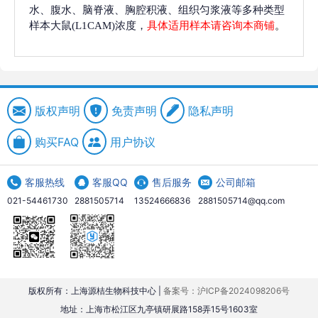
水、腹水、脑脊液、胸腔积液、组织匀浆液等多种类型
样本大鼠(L1CAM)浓度，
具体适用样本请咨询本商铺
。
版权声明
免责声明
隐私声明
购买FAQ
用户协议
客服热线
客服QQ
售后服务
公司邮箱
021-54461730
2881505714
13524666836
2881505714@qq.com
版权所有：上海源桔生物科技中心 |
备案号：沪ICP备2024098206号
地址：上海市松江区九亭镇研展路158弄15号1603室