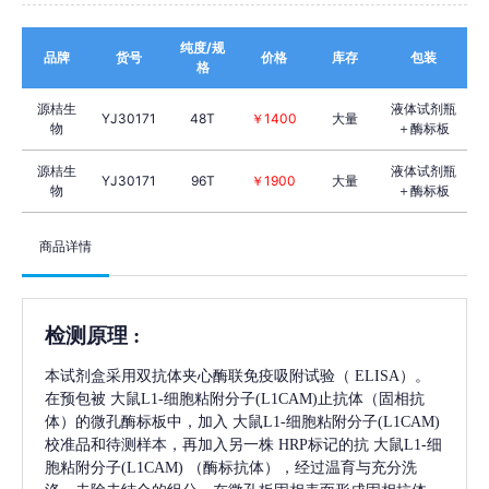
纯度/规
品牌
货号
价格
库存
包装
格
源桔生
液体试剂瓶
YJ30171
48T
￥1400
大量
物
＋酶标板
源桔生
液体试剂瓶
YJ30171
96T
￥1900
大量
物
＋酶标板
商品详情
检测原理
:
本试剂盒采用双抗体夹心酶联免疫吸附试验（
ELISA）。
在预包被
大鼠L1-细胞粘附分子(L1CAM)
止抗体（固相抗
体）的微孔酶标板中，加入
大鼠L1-细胞粘附分子(L1CAM)
校准品和待测样本，再加入另一株
HRP标记的抗
大鼠L1-细
胞粘附分子(L1CAM)
（酶标抗体），经过温育与充分洗