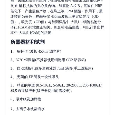
涤，去除未结合的组分，在微孔板固相表面形成固相抗体
-
抗原-酶标抗体的夹心复合物。加底物 A和 B，底物在 HRP
催化下，产生蓝色产物，在终止液（2M 硫酸）作用下，最
终转化为黄色，在酶标仪 450nm波长上测定吸光度（OD
值），吸光度（OD值）与待测样品中
大鼠L1-细胞粘附分
子(L1CAM)
的浓度正相关。拟合校准品曲线，可以计算出样
本中
大鼠(L1CAM)
的浓度。
所需器材和试剂
1、
酶标仪
(波长 450nm 滤光片)
2、
37°C 恒温箱(不推荐使用细胞用 CO2 培养箱)
3、
自动洗板机或多道移液器
/5ml 滴管(手工洗板用)
4、
无菌的
EP 管及一次性吸头
5、
精密的单道
(0.5-10μL, 5-50μL, 20-200μL, 200-1000μL)
和多通道移液器(移液器使用前需校准)。
6、
吸水纸及加样槽
7、
去离子水或蒸馏水