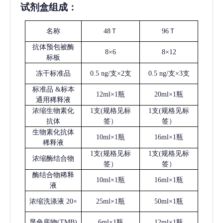
试剂盒组成：
名称
48Ｔ
96Ｔ
抗体预包被酶
8×6
8×12
标板
冻干标准品
0.5 ng/支×2支
0.5 ng/支×3支
标准品
&标本
12ml×1瓶
20ml×1瓶
通用稀释液
浓缩生物素化
1支(规格见标
1支(规格见标
抗体
签）
签）
生物素化抗体
10ml×1瓶
16ml×1瓶
稀释液
1支(规格见标
1支(规格见标
浓缩酶结合物
签）
签）
酶结合物稀释
10ml×1瓶
16ml×1瓶
液
浓缩洗涤液
20×
25ml×1瓶
50ml×1瓶
显色底物
(
TMB
)
6ml×1瓶
12ml×1瓶