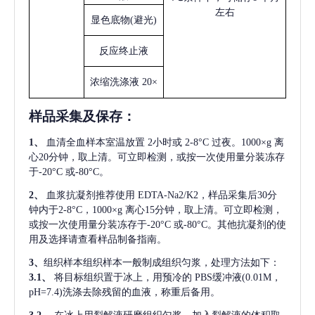
左右
显色底物
(避光)
反应终止液
浓缩洗涤液
20×
样品采集及保存
：
1、
血清全血样本室温放置
2小时或 2-8°C 过夜。1000×g 离
心20分钟，取上清。可立即检测，或按一次使用量分装冻存
于-20°C 或-80°C。
2、
血浆抗凝剂推荐使用
EDTA-Na2/K2，样品采集后30分
钟内于2-8°C，1000×g 离心15分钟，取上清。可立即检测，
或按一次使用量分装冻存于-20°C 或-80°C。其他抗凝剂的使
用及选择请查看样品制备指南。
3、
组织样本组织样本一般制成组织匀浆，处理方法如下：
3.1、
将目标组织置于冰上，用预冷的
PBS缓冲液(0.01M，
pH=7.4)洗涤去除残留的血液，称重后备用。