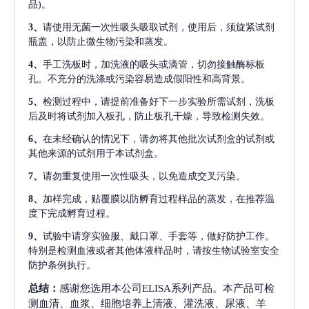
品)。
3、
请使用无菌一次性吸头吸取试剂，使用后，须旋紧试剂
瓶盖，以防止微生物污染和蒸发。
4、
手工洗板时，加洗液的吸头或滴管，切勿接触酶标板
孔。不充分的洗涤或污染容易造成假阳性和高背景。
5、
检测过程中，请提前准备好下一步实验所需试剂，洗板
后及时将试剂加入板孔，防止板孔干燥，导致检测失效。
6、
在未经确认的情况下，请勿将其他批次试剂盒的试剂或
其他来源的试剂用于本试剂盒。
7、
请勿重复使用一次性吸头，以免造成交叉污染。
8、
加样完成，贴覆膜以防孵育过程样品的蒸发，在推荐温
度下完成孵育过程。
9、
试验中请穿实验服、戴口罩、手套等，做好防护工作。
特别是检测血液或者其他体液样品时，请按生物试验室安全
防护条例执行。
总结：
感谢您选用本公司ELISA系列产品。本产品可检
测血清、血浆、细胞培养上清液、灌洗液、尿液、羊