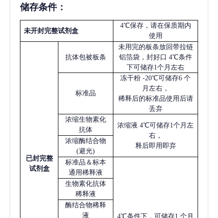
储存条件：
4℃保存，请在保质期内
未开封完整试剂盒
使用
未用完的板条放回带拉链
抗体包被板条
铝箔袋，封好口
4℃条件
下可储存1个月左右
冻干粉
-20℃可储存6 个
月左右，
标准品
稀释后的标准品使用后请
丢弃
浓缩生物素化
浓缩液
4℃可储存1个月左
抗体
右，
浓缩酶结合物
释后即用即弃
(避光)
已
封完整
标准品＆标本
试剂盒
通用稀释液
生物素化抗体
稀释液
酶结合物稀释
液
4℃条件下，可储存1 个月