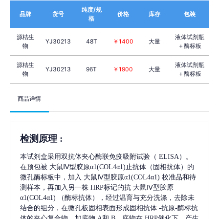
纯度/规
品牌
货号
价格
库存
包装
格
源桔生
液体试剂瓶
YJ30213
48T
￥1400
大量
物
＋酶标板
源桔生
液体试剂瓶
YJ30213
96T
￥1900
大量
物
＋酶标板
商品详情
检测原理
:
本试剂盒采用双抗体夹心酶联免疫吸附试验（
ELISA）。
在预包被
大鼠Ⅳ型胶原α1(COL4α1)
止抗体（固相抗体）的
微孔酶标板中，加入
大鼠Ⅳ型胶原α1(COL4α1)
校准品和待
测样本，再加入另一株
HRP标记的抗
大鼠Ⅳ型胶原
α1(COL4α1)
（酶标抗体），经过温育与充分洗涤，去除未
结合的组分，在微孔板固相表面形成固相抗体
-抗原-酶标抗
体的夹心复合物。加底物 A和 B，底物在 HRP催化下，产生