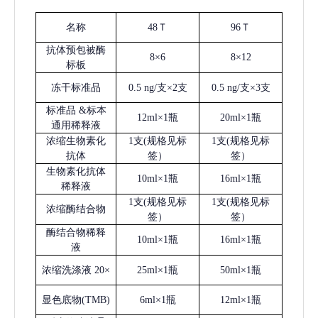
名称
48Ｔ
96Ｔ
抗体预包被酶
8×6
8×12
标板
冻干标准品
0.5 ng/支×2支
0.5 ng/支×3支
标准品
&标本
12ml×1瓶
20ml×1瓶
通用稀释液
浓缩生物素化
1支(规格见标
1支(规格见标
抗体
签）
签）
生物素化抗体
10ml×1瓶
16ml×1瓶
稀释液
1支(规格见标
1支(规格见标
浓缩酶结合物
签）
签）
酶结合物稀释
10ml×1瓶
16ml×1瓶
液
浓缩洗涤液
20×
25ml×1瓶
50ml×1瓶
显色底物
(
TMB
)
6ml×1瓶
12ml×1瓶