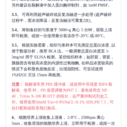
另外建议在裂解液中加入蛋白酶抑制剂，如 1mM PMSF。
3.3、
可再利用超声破碎或反复冻融进一步处理
(超声破碎
过程中，需冰浴降温；反复冻融法可重复2次)。
3.4、
将制备好的匀浆液于
5000×g 离心 5 分钟，留取上清
即可检测。或按一次使用量分装冻存于-20°C 或-80°C。
3.5、
根据实验需要，组织匀浆样本可先测定总蛋白浓度
,以
便于数据分析，推荐 BCA 法。一般调整总蛋白浓度至 1-
3mg/ml 用于 ELISA 检测。某些组织样本，如肝脏，肾脏，
胰腺因含有较高浓度的内源性过氧物酶, 在样品浓度较高的
情况下会和显色底物反应，出现假阳性。可尝试使用
1%H2O2 灭活 15min 再检测。
注意：
裂解液常用
PBS 缓冲液，或使用中等强度 RIPA 裂
解液。使用 时，PH 值需调整为PH7.3，避免使用含 NP-
40，Triton X-100 和 DTT 的组分，会严重抑制试剂盒工
作。推荐使用50mM Tris+0.9%NaCL+0.1% SDS,PH 7.3，可
自行配制或联系我们购买。
4、
细胞培养上清收集上清液，
2-8°C，2500rpm 离心
5min，收集澄清的细胞培养上清。立即用于检测，或按一次