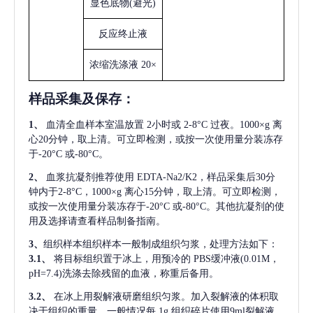
显色底物
(避光)
反应终止液
浓缩洗涤液
20×
样品采集及保存
：
1、
血清全血样本室温放置
2小时或 2-8°C 过夜。1000×g 离
心20分钟，取上清。可立即检测，或按一次使用量分装冻存
于-20°C 或-80°C。
2、
血浆抗凝剂推荐使用
EDTA-Na2/K2，样品采集后30分
钟内于2-8°C，1000×g 离心15分钟，取上清。可立即检测，
或按一次使用量分装冻存于-20°C 或-80°C。其他抗凝剂的使
用及选择请查看样品制备指南。
3、
组织样本组织样本一般制成组织匀浆，处理方法如下：
3.1、
将目标组织置于冰上，用预冷的
PBS缓冲液(0.01M，
pH=7.4)洗涤去除残留的血液，称重后备用。
3.2、
在冰上用裂解液研磨组织匀浆。加入裂解液的体积取
决于组织的重量，一般情况每
1g 组织碎片使用9ml裂解液。