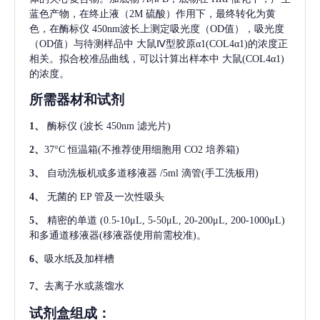
蓝色产物，在终止液（2M 硫酸）作用下，最终转化为黄
色，在酶标仪 450nm波长上测定吸光度（OD值），吸光度
（OD值）与待测样品中
大鼠Ⅳ型胶原α1(COL4α1)
的浓度正
相关。拟合校准品曲线，可以计算出样本中
大鼠(COL4α1)
的浓度。
所需器材和试剂
1、
酶标仪
(波长 450nm 滤光片)
2、
37°C 恒温箱(不推荐使用细胞用 CO2 培养箱)
3、
自动洗板机或多道移液器
/5ml 滴管(手工洗板用)
4、
无菌的
EP 管及一次性吸头
5、
精密的单道
(0.5-10μL, 5-50μL, 20-200μL, 200-1000μL)
和多通道移液器(移液器使用前需校准)。
6、
吸水纸及加样槽
7、
去离子水或蒸馏水
试剂盒组成：