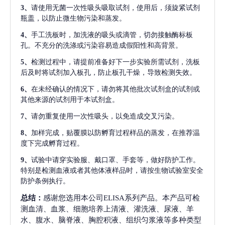
3、
请使用无菌一次性吸头吸取试剂，使用后，须旋紧试剂
瓶盖，以防止微生物污染和蒸发。
4、
手工洗板时，加洗液的吸头或滴管，切勿接触酶标板
孔。不充分的洗涤或污染容易造成假阳性和高背景。
5、
检测过程中，请提前准备好下一步实验所需试剂，洗板
后及时将试剂加入板孔，防止板孔干燥，导致检测失效。
6、
在未经确认的情况下，请勿将其他批次试剂盒的试剂或
其他来源的试剂用于本试剂盒。
7、
请勿重复使用一次性吸头，以免造成交叉污染。
8、
加样完成，贴覆膜以防孵育过程样品的蒸发，在推荐温
度下完成孵育过程。
9、
试验中请穿实验服、戴口罩、手套等，做好防护工作。
特别是检测血液或者其他体液样品时，请按生物试验室安全
防护条例执行。
总结：
感谢您选用本公司ELISA系列产品。本产品可检
测血清、血浆、细胞培养上清液、灌洗液、尿液、羊
水、腹水、脑脊液、胸腔积液、组织匀浆液等多种类型