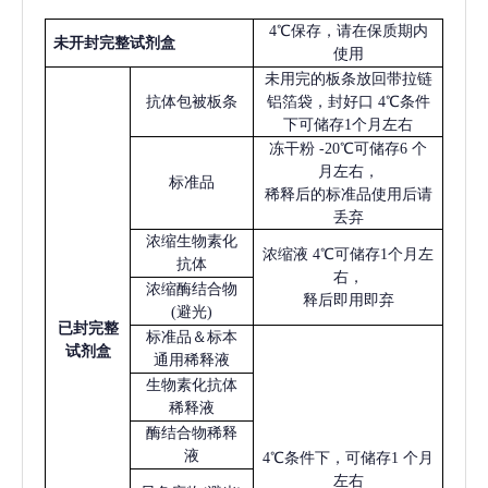
4℃保存，请在保质期内
未开封完整试剂盒
使用
未用完的板条放回带拉链
抗体包被板条
铝箔袋，封好口
4℃条件
下可储存1个月左右
冻干粉
-20℃可储存6 个
月左右，
标准品
稀释后的标准品使用后请
丢弃
浓缩生物素化
浓缩液
4℃可储存1个月左
抗体
右，
浓缩酶结合物
释后即用即弃
(避光)
已
封完整
标准品＆标本
试剂盒
通用稀释液
生物素化抗体
稀释液
酶结合物稀释
液
4℃条件下，可储存1 个月
左右