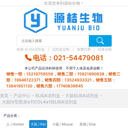
欢迎您来到源桔生物！
热搜:
ELISA试剂盒
试剂盒定制
免费代测
抗体定制
电话：021-54479081
本公司产品仅供科研使用，不用于人体及临床诊断！
销售一部：15216759556，销售二部：15921990938，销售三
部：19946122371，销售四部：13524933321，销售五部：
13641951130，销售六部：17740839645
首页
产品中心
ELISA试剂盒
大鼠ELISA试剂盒
大鼠Ⅳ型胶原α1(COL4α1)ELISA试剂盒
产品分类：
人 / Human
大鼠 / Rat
小鼠 / Mouse
其他 / Else