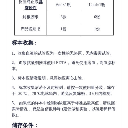
反应终止液
具
6ml×1瓶
12ml×1瓶
腐蚀性
封板胶纸
3张
6张
产品说明书
1份
1份
标本收集
:
1
、
收集血液的试管应为一次性的无热原，无内毒素试管。
2
、
血浆抗凝剂推荐使用
EDTA 。避免使用溶血，高血脂标
本。
3
、
标本应清澈透明，悬浮物应离心去除。
4
、
标本收集后若不及时检测，请按一次使用量分装，冻存
于
-20 ℃ , -70 ℃电冰箱内，避免反复冻融，3-6月内检测。
5
、
如果您的样本中检测物浓度高于标准品最高值，请根据
实际情况，
做适当倍数稀释
(建议做预实验，以确定稀释倍
数)。
储存条件：