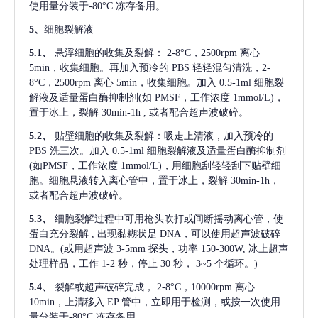
使用量分装于-80°C 冻存备用。
5、
细胞裂解液
5.1、
悬浮细胞的收集及裂解：
2-8°C，2500rpm 离心
5min，收集细胞。再加入预冷的 PBS 轻轻混匀清洗，2-
8°C，2500rpm 离心 5min，收集细胞。加入 0.5-1ml 细胞裂
解液及适量蛋白酶抑制剂(如 PMSF，工作浓度 1mmol/L)，
置于冰上，裂解 30min-1h , 或者配合超声波破碎。
5.2、
贴壁细胞的收集及裂解：吸走上清液，加入预冷的
PBS 洗三次。加入 0.5-1ml 细胞裂解液及适量蛋白酶抑制剂
(如PMSF，工作浓度 1mmol/L)，用细胞刮轻轻刮下贴壁细
胞。细胞悬液转入离心管中，置于冰上，裂解 30min-1h，
或者配合超声波破碎。
5.3、
细胞裂解过程中可用枪头吹打或间断摇动离心管，使
蛋白充分裂解
, 出现黏糊状是 DNA，可以使用超声波破碎
DNA。(或用超声波 3-5mm 探头，功率 150-300W, 冰上超声
处理样品，工作 1-2 秒，停止 30 秒， 3~5 个循环。)
5.4、
裂解或超声破碎完成，
2-8°C，10000rpm 离心
10min，上清移入 EP 管中，立即用于检测，或按一次使用
量分装于-80°C 冻存备用。