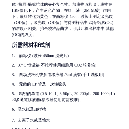
体
-抗原-酶标抗体的夹心复合物。加底物 A和 B，底物在
HRP催化下，产生蓝色产物，在终止液（2M 硫酸）作用
下，最终转化为黄色，在酶标仪 450nm波长上测定吸光度
（OD值），吸光度（OD值）与待测样品中
鸡骨钙素(OC)
的浓度正相关。拟合校准品曲线，可以计算出样本中
其他
(OC)
的浓度。
所需器材和试剂
1、
酶标仪
(波长 450nm 滤光片)
2、
37°C 恒温箱(不推荐使用细胞用 CO2 培养箱)
3、
自动洗板机或多道移液器
/5ml 滴管(手工洗板用)
4、
无菌的
EP 管及一次性吸头
5、
精密的单道
(0.5-10μL, 5-50μL, 20-200μL, 200-1000μL)
和多通道移液器(移液器使用前需校准)。
6、
吸水纸及加样槽
7、
去离子水或蒸馏水