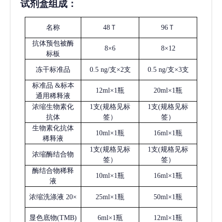
试剂盒组成：
名称
48Ｔ
96Ｔ
抗体预包被酶
8×6
8×12
标板
冻干标准品
0.5 ng/支×2支
0.5 ng/支×3支
标准品
&标本
12ml×1瓶
20ml×1瓶
通用稀释液
浓缩生物素化
1支(规格见标
1支(规格见标
抗体
签）
签）
生物素化抗体
10ml×1瓶
16ml×1瓶
稀释液
1支(规格见标
1支(规格见标
浓缩酶结合物
签）
签）
酶结合物稀释
10ml×1瓶
16ml×1瓶
液
浓缩洗涤液
20×
25ml×1瓶
50ml×1瓶
显色底物
(
TMB
)
6ml×1瓶
12ml×1瓶