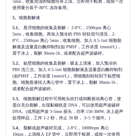
5min，收集澄清的细胞培养上清。立即用于检测，或按一次
使用量分装于-80°C 冻存备用。
5、
细胞裂解液
5.1、
悬浮细胞的收集及裂解：
2-8°C，2500rpm 离心
5min，收集细胞。再加入预冷的 PBS 轻轻混匀清洗，2-
8°C，2500rpm 离心 5min，收集细胞。加入 0.5-1ml 细胞裂
解液及适量蛋白酶抑制剂(如 PMSF，工作浓度 1mmol/L)，
置于冰上，裂解 30min-1h , 或者配合超声波破碎。
5.2、
贴壁细胞的收集及裂解：吸走上清液，加入预冷的
PBS 洗三次。加入 0.5-1ml 细胞裂解液及适量蛋白酶抑制剂
(如PMSF，工作浓度 1mmol/L)，用细胞刮轻轻刮下贴壁细
胞。细胞悬液转入离心管中，置于冰上，裂解 30min-1h，
或者配合超声波破碎。
5.3、
细胞裂解过程中可用枪头吹打或间断摇动离心管，使
蛋白充分裂解
, 出现黏糊状是 DNA，可以使用超声波破碎
DNA。(或用超声波 3-5mm 探头，功率 150-300W, 冰上超声
处理样品，工作 1-2 秒，停止 30 秒， 3~5 个循环。)
5.4、
裂解或超声破碎完成，
2-8°C，10000rpm 离心
10min，上清移入 EP 管中，立即用于检测，或按一次使用