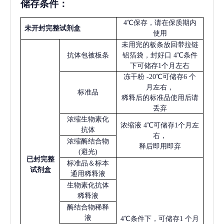
储存条件：
4℃保存，请在保质期内
未开封完整试剂盒
使用
未用完的板条放回带拉链
抗体包被板条
铝箔袋，封好口
4℃条件
下可储存1个月左右
冻干粉
-20℃可储存6 个
月左右，
标准品
稀释后的标准品使用后请
丢弃
浓缩生物素化
浓缩液
4℃可储存1个月左
抗体
右，
浓缩酶结合物
释后即用即弃
(避光)
已
封完整
标准品＆标本
试剂盒
通用稀释液
生物素化抗体
稀释液
酶结合物稀释
液
4℃条件下，可储存1 个月