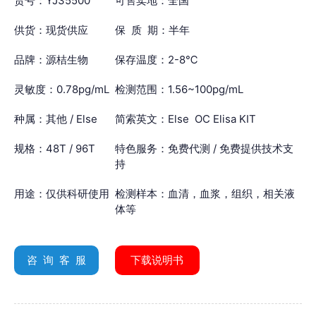
货号：YJ35500
可售卖地：全国
供货：现货供应
保 质 期：半年
品牌：源桔生物
保存温度：2-8℃
灵敏度：0.78pg/mL
检测范围：1.56~100pg/mL
种属：其他 / Else
简索英文：Else OC Elisa KIT
规格：48T / 96T
特色服务：免费代测 / 免费提供技术支
持
用途：仅供科研使用
检测样本：血清，血浆，组织，相关液
体等
咨 询 客 服
下载说明书