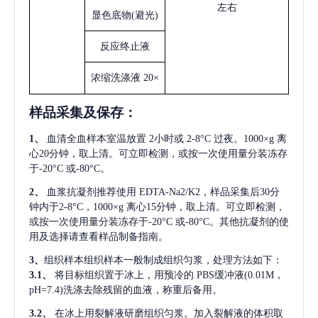
左右
显色底物
(避光)
反应终止液
浓缩洗涤液
20×
样品采集及保存
：
1、
血清全血样本室温放置
2小时或 2-8°C 过夜。1000×g 离
心20分钟，取上清。可立即检测，或按一次使用量分装冻存
于-20°C 或-80°C。
2、
血浆抗凝剂推荐使用
EDTA-Na2/K2，样品采集后30分
钟内于2-8°C，1000×g 离心15分钟，取上清。可立即检测，
或按一次使用量分装冻存于-20°C 或-80°C。其他抗凝剂的使
用及选择请查看样品制备指南。
3、
组织样本组织样本一般制成组织匀浆，处理方法如下：
3.1、
将目标组织置于冰上，用预冷的
PBS缓冲液(0.01M，
pH=7.4)洗涤去除残留的血液，称重后备用。
3.2、
在冰上用裂解液研磨组织匀浆。加入裂解液的体积取