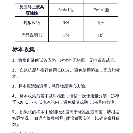
反应终止液
具
6ml×1瓶
12ml×1瓶
腐蚀性
封板胶纸
3张
6张
产品说明书
1份
1份
标本收集
:
1
、
收集血液的试管应为一次性的无热原，无内毒素试管。
2
、
血浆抗凝剂推荐使用
EDTA 。避免使用溶血，高血脂标
本。
3
、
标本应清澈透明，悬浮物应离心去除。
4
、
标本收集后若不及时检测，请按一次使用量分装，冻存
于
-20 ℃ , -70 ℃电冰箱内，避免反复冻融，3-6月内检测。
5
、
如果您的样本中检测物浓度高于标准品最高值，请根据
实际情况，
做适当倍数稀释
(建议做预实验，以确定稀释倍
数)。