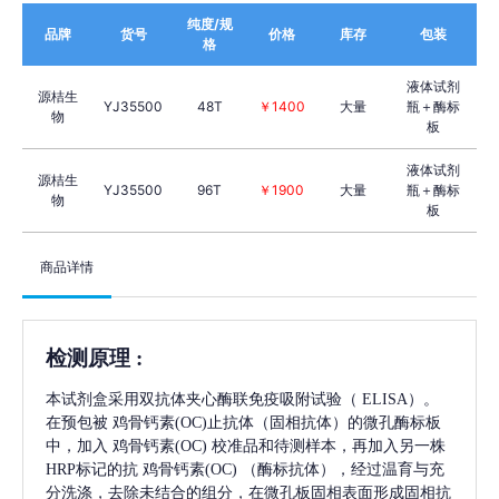
纯度/规
品牌
货号
价格
库存
包装
格
液体试剂
源桔生
YJ35500
48T
￥1400
大量
瓶＋酶标
物
板
液体试剂
源桔生
YJ35500
96T
￥1900
大量
瓶＋酶标
物
板
商品详情
检测原理
:
本试剂盒采用双抗体夹心酶联免疫吸附试验（
ELISA）。
在预包被
鸡骨钙素(OC)
止抗体（固相抗体）的微孔酶标板
中，加入
鸡骨钙素(OC)
校准品和待测样本，再加入另一株
HRP标记的抗
鸡骨钙素(OC)
（酶标抗体），经过温育与充
分洗涤，去除未结合的组分，在微孔板固相表面形成固相抗