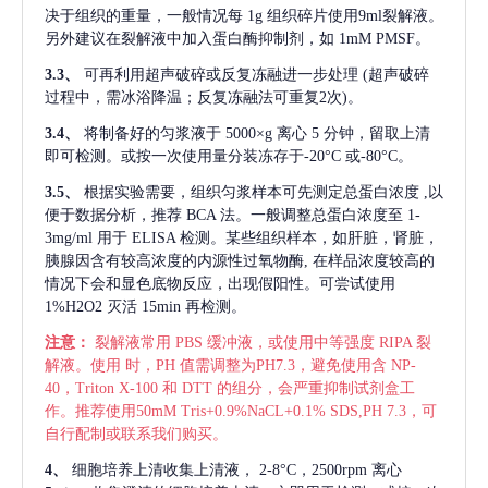
决于组织的重量，一般情况每
1g 组织碎片使用9ml裂解液。
另外建议在裂解液中加入蛋白酶抑制剂，如 1mM PMSF。
3.3、
可再利用超声破碎或反复冻融进一步处理
(超声破碎
过程中，需冰浴降温；反复冻融法可重复2次)。
3.4、
将制备好的匀浆液于
5000×g 离心 5 分钟，留取上清
即可检测。或按一次使用量分装冻存于-20°C 或-80°C。
3.5、
根据实验需要，组织匀浆样本可先测定总蛋白浓度
,以
便于数据分析，推荐 BCA 法。一般调整总蛋白浓度至 1-
3mg/ml 用于 ELISA 检测。某些组织样本，如肝脏，肾脏，
胰腺因含有较高浓度的内源性过氧物酶, 在样品浓度较高的
情况下会和显色底物反应，出现假阳性。可尝试使用
1%H2O2 灭活 15min 再检测。
注意：
裂解液常用
PBS 缓冲液，或使用中等强度 RIPA 裂
解液。使用 时，PH 值需调整为PH7.3，避免使用含 NP-
40，Triton X-100 和 DTT 的组分，会严重抑制试剂盒工
作。推荐使用50mM Tris+0.9%NaCL+0.1% SDS,PH 7.3，可
自行配制或联系我们购买。
4、
细胞培养上清收集上清液，
2-8°C，2500rpm 离心