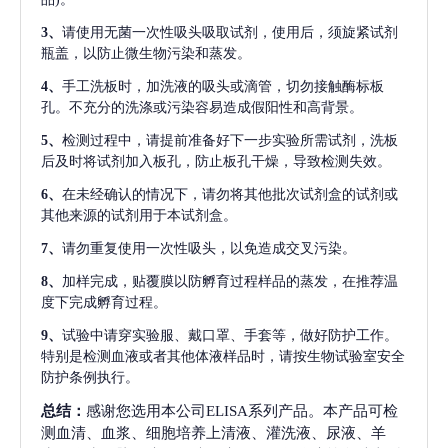
3、
请使用无菌一次性吸头吸取试剂，使用后，须旋紧试剂
瓶盖，以防止微生物污染和蒸发。
4、
手工洗板时，加洗液的吸头或滴管，切勿接触酶标板
孔。不充分的洗涤或污染容易造成假阳性和高背景。
5、
检测过程中，请提前准备好下一步实验所需试剂，洗板
后及时将试剂加入板孔，防止板孔干燥，导致检测失效。
6、
在未经确认的情况下，请勿将其他批次试剂盒的试剂或
其他来源的试剂用于本试剂盒。
7、
请勿重复使用一次性吸头，以免造成交叉污染。
8、
加样完成，贴覆膜以防孵育过程样品的蒸发，在推荐温
度下完成孵育过程。
9、
试验中请穿实验服、戴口罩、手套等，做好防护工作。
特别是检测血液或者其他体液样品时，请按生物试验室安全
防护条例执行。
总结：
感谢您选用本公司ELISA系列产品。本产品可检
测血清、血浆、细胞培养上清液、灌洗液、尿液、羊