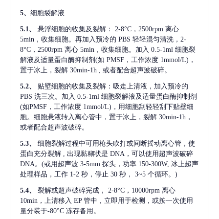
5、
细胞裂解液
5.1、
悬浮细胞的收集及裂解：
2-8°C，2500rpm 离心
5min，收集细胞。再加入预冷的 PBS 轻轻混匀清洗，2-
8°C，2500rpm 离心 5min，收集细胞。加入 0.5-1ml 细胞裂
解液及适量蛋白酶抑制剂(如 PMSF，工作浓度 1mmol/L)，
置于冰上，裂解 30min-1h , 或者配合超声波破碎。
5.2、
贴壁细胞的收集及裂解：吸走上清液，加入预冷的
PBS 洗三次。加入 0.5-1ml 细胞裂解液及适量蛋白酶抑制剂
(如PMSF，工作浓度 1mmol/L)，用细胞刮轻轻刮下贴壁细
胞。细胞悬液转入离心管中，置于冰上，裂解 30min-1h，
或者配合超声波破碎。
5.3、
细胞裂解过程中可用枪头吹打或间断摇动离心管，使
蛋白充分裂解
, 出现黏糊状是 DNA，可以使用超声波破碎
DNA。(或用超声波 3-5mm 探头，功率 150-300W, 冰上超声
处理样品，工作 1-2 秒，停止 30 秒， 3~5 个循环。)
5.4、
裂解或超声破碎完成，
2-8°C，10000rpm 离心
10min，上清移入 EP 管中，立即用于检测，或按一次使用
量分装于-80°C 冻存备用。