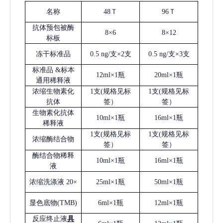
名称
48Ｔ
96Ｔ
抗体预包被酶
8×6
8×12
标板
冻干标准品
0.5 ng/支×2支
0.5 ng/支×3支
标准品
&标本
12ml×1瓶
20ml×1瓶
通用稀释液
浓缩生物素化
1支(规格见标
1支(规格见标
抗体
签）
签）
生物素化抗体
10ml×1瓶
16ml×1瓶
稀释液
1支(规格见标
1支(规格见标
浓缩酶结合物
签）
签）
酶结合物稀释
10ml×1瓶
16ml×1瓶
液
浓缩洗涤液
20×
25ml×1瓶
50ml×1瓶
显色底物
(
TMB
)
6ml×1瓶
12ml×1瓶
反应终止液
具