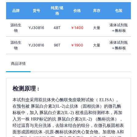
纯度/规
品牌
货号
价格
库存
包装
格
源桔生
液体试剂瓶
YJ30816
48T
￥1400
大量
物
＋酶标板
源桔生
液体试剂瓶
YJ30816
96T
￥1900
大量
物
＋酶标板
商品详情
检测原理
:
本试剂盒采用双抗体夹心酶联免疫吸附试验（
ELISA）。
在预包被
豚鼠白介素2(IL-2)
止抗体（固相抗体）的微孔酶
标板中，加入
豚鼠白介素2(IL-2)
校准品和待测样本，再加
入另一株
HRP标记的抗
豚鼠白介素2(IL-2)
（酶标抗体），
经过温育与充分洗涤，去除未结合的组分，在微孔板固相表
面形成固相抗体
-抗原-酶标抗体的夹心复合物。加底物 A和