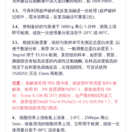
另外建议在裂解液中加入蛋白酶抑制剂，如 1mM PMSF。
3.3、
可再利用超声破碎或反复冻融进一步处理
(超声破碎
过程中，需冰浴降温；反复冻融法可重复2次)。
3.4、
将制备好的匀浆液于
5000×g 离心 5 分钟，留取上清
即可检测。或按一次使用量分装冻存于-20°C 或-80°C。
3.5、
根据实验需要，组织匀浆样本可先测定总蛋白浓度
,以
便于数据分析，推荐 BCA 法。一般调整总蛋白浓度至 1-
3mg/ml 用于 ELISA 检测。某些组织样本，如肝脏，肾脏，
胰腺因含有较高浓度的内源性过氧物酶, 在样品浓度较高的
情况下会和显色底物反应，出现假阳性。可尝试使用
1%H2O2 灭活 15min 再检测。
注意：
裂解液常用
PBS 缓冲液，或使用中等强度 RIPA 裂
解液。使用 时，PH 值需调整为PH7.3，避免使用含 NP-
40，Triton X-100 和 DTT 的组分，会严重抑制试剂盒工
作。推荐使用50mM Tris+0.9%NaCL+0.1% SDS,PH 7.3，可
自行配制或联系我们购买。
4、
细胞培养上清收集上清液，
2-8°C，2500rpm 离心
5min，收集澄清的细胞培养上清。立即用于检测，或按一次
使用量分装于-80°C 冻存备用。