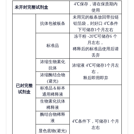
4℃保存，请在保质期内
未开封完整试剂盒
使用
未用完的板条放回带拉链
抗体包被板条
铝箔袋，封好口
4℃条件
下可储存1个月左右
冻干粉
-20℃可储存6 个
月左右，
标准品
稀释后的标准品使用后请
丢弃
浓缩生物素化
浓缩液
4℃可储存1个月左
抗体
右，
浓缩酶结合物
释后即用即弃
(避光)
已
封完整
标准品＆标本
试剂盒
通用稀释液
生物素化抗体
稀释液
酶结合物稀释
液
4℃条件下，可储存1 个月
左右
显色底物
(避光)