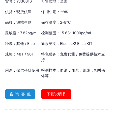
货号：YJ30816
可售卖地：全国
供货：现货供应
保 质 期：半年
品牌：源桔生物
保存温度：2-8℃
灵敏度：7.82pg/mL
检测范围：15.63~1000pg/mL
种属：其他 / Else
简索英文：Else IL-2 Elisa KIT
规格：48T / 96T
特色服务：免费代测 / 免费提供技术支
持
用途：仅供科研使用
检测样本：血清，血浆，组织，相关液
体等
咨 询 客 服
下载说明书