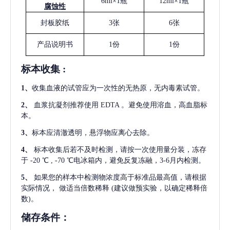
6ml×1瓶
12ml×1瓶
腐蚀性
封板胶纸
3张
6张
产品说明书
1份
1份
标本收集
:
1
、
收集血液的试管应为一次性的无热原，无内毒素试管。
2
、
血浆抗凝剂推荐使用
EDTA 。避免使用溶血，高血脂标
本。
3
、
标本应清澈透明，悬浮物应离心去除。
4
、
标本收集后若不及时检测，请按一次使用量分装，冻存
于
-20 ℃ , -70 ℃电冰箱内，避免反复冻融，3-6月内检测。
5
、
如果您的样本中检测物浓度高于标准品最高值，请根据
实际情况，
做适当倍数稀释
(建议做预实验，以确定稀释倍
数)。
储存条件：