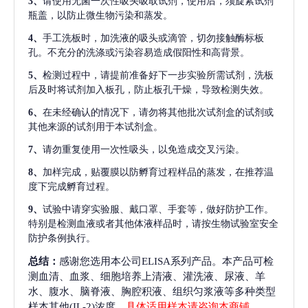
3、
请使用无菌一次性吸头吸取试剂，使用后，须旋紧试剂
瓶盖，以防止微生物污染和蒸发。
4、
手工洗板时，加洗液的吸头或滴管，切勿接触酶标板
孔。不充分的洗涤或污染容易造成假阳性和高背景。
5、
检测过程中，请提前准备好下一步实验所需试剂，洗板
后及时将试剂加入板孔，防止板孔干燥，导致检测失效。
6、
在未经确认的情况下，请勿将其他批次试剂盒的试剂或
其他来源的试剂用于本试剂盒。
7、
请勿重复使用一次性吸头，以免造成交叉污染。
8、
加样完成，贴覆膜以防孵育过程样品的蒸发，在推荐温
度下完成孵育过程。
9、
试验中请穿实验服、戴口罩、手套等，做好防护工作。
特别是检测血液或者其他体液样品时，请按生物试验室安全
防护条例执行。
总结：
感谢您选用本公司ELISA系列产品。本产品可检
测血清、血浆、细胞培养上清液、灌洗液、尿液、羊
水、腹水、脑脊液、胸腔积液、组织匀浆液等多种类型
样本其他(IL-2)浓度，
具体适用样本请咨询本商铺
。