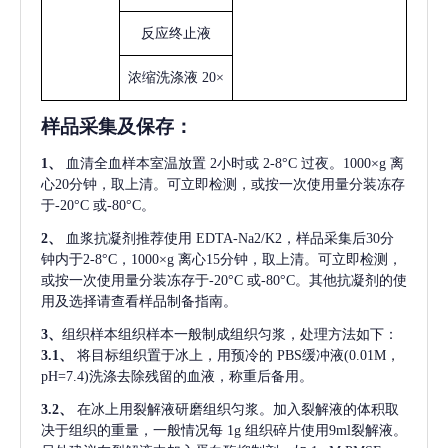
反应终止液
浓缩洗涤液
20×
样品采集及保存
：
1、
血清全血样本室温放置
2小时或 2-8°C 过夜。1000×g 离
心20分钟，取上清。可立即检测，或按一次使用量分装冻存
于-20°C 或-80°C。
2、
血浆抗凝剂推荐使用
EDTA-Na2/K2，样品采集后30分
钟内于2-8°C，1000×g 离心15分钟，取上清。可立即检测，
或按一次使用量分装冻存于-20°C 或-80°C。其他抗凝剂的使
用及选择请查看样品制备指南。
3、
组织样本组织样本一般制成组织匀浆，处理方法如下：
3.1、
将目标组织置于冰上，用预冷的
PBS缓冲液(0.01M，
pH=7.4)洗涤去除残留的血液，称重后备用。
3.2、
在冰上用裂解液研磨组织匀浆。加入裂解液的体积取
决于组织的重量，一般情况每
1g 组织碎片使用9ml裂解液。