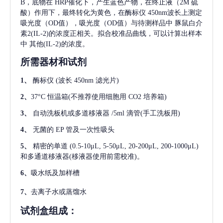
B，底物在 HRP催化下，产生蓝色产物，在终止液（2M 硫
酸）作用下，最终转化为黄色，在酶标仪 450nm波长上测定
吸光度（OD值），吸光度（OD值）与待测样品中
豚鼠白介
素2(IL-2)
的浓度正相关。拟合校准品曲线，可以计算出样本
中
其他(IL-2)
的浓度。
所需器材和试剂
1、
酶标仪
(波长 450nm 滤光片)
2、
37°C 恒温箱(不推荐使用细胞用 CO2 培养箱)
3、
自动洗板机或多道移液器
/5ml 滴管(手工洗板用)
4、
无菌的
EP 管及一次性吸头
5、
精密的单道
(0.5-10μL, 5-50μL, 20-200μL, 200-1000μL)
和多通道移液器(移液器使用前需校准)。
6、
吸水纸及加样槽
7、
去离子水或蒸馏水
试剂盒组成：