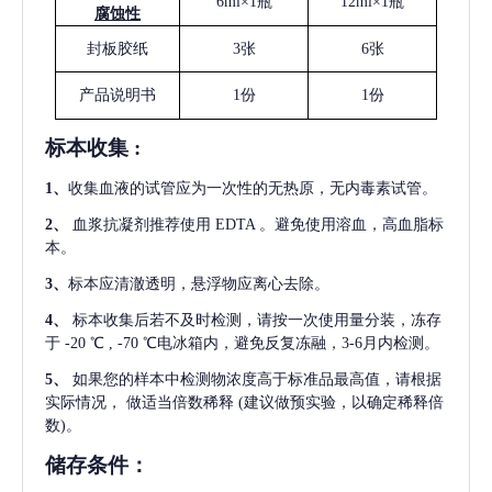
6ml×1瓶
12ml×1瓶
腐蚀性
封板胶纸
3张
6张
产品说明书
1份
1份
标本收集
:
1
、
收集血液的试管应为一次性的无热原，无内毒素试管。
2
、
血浆抗凝剂推荐使用
EDTA 。避免使用溶血，高血脂标
本。
3
、
标本应清澈透明，悬浮物应离心去除。
4
、
标本收集后若不及时检测，请按一次使用量分装，冻存
于
-20 ℃ , -70 ℃电冰箱内，避免反复冻融，3-6月内检测。
5
、
如果您的样本中检测物浓度高于标准品最高值，请根据
实际情况，
做适当倍数稀释
(建议做预实验，以确定稀释倍
数)。
储存条件：