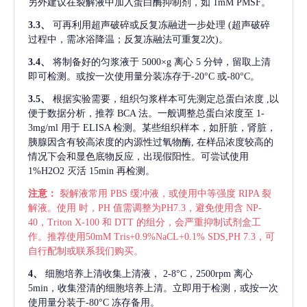
另外建议在裂解液中加入蛋白酶抑制剂，如 1mM PMSF。
3.3、
可再利用超声破碎或反复冻融进一步处理
(超声破碎
过程中，需冰浴降温；反复冻融法可重复2次)。
3.4、
将制备好的匀浆液于
5000×g 离心 5 分钟，留取上清
即可检测。或按一次使用量分装冻存于-20°C 或-80°C。
3.5、
根据实验需要，组织匀浆样本可先测定总蛋白浓度
,以
便于数据分析，推荐 BCA 法。一般调整总蛋白浓度至 1-
3mg/ml 用于 ELISA 检测。某些组织样本，如肝脏，肾脏，
胰腺因含有较高浓度的内源性过氧物酶, 在样品浓度较高的
情况下会和显色底物反应，出现假阳性。可尝试使用
1%H2O2 灭活 15min 再检测。
注意：
裂解液常用
PBS 缓冲液，或使用中等强度 RIPA 裂
解液。使用 时，PH 值需调整为PH7.3，避免使用含 NP-
40，Triton X-100 和 DTT 的组分，会严重抑制试剂盒工
作。推荐使用50mM Tris+0.9%NaCL+0.1% SDS,PH 7.3，可
自行配制或联系我们购买。
4、
细胞培养上清收集上清液，
2-8°C，2500rpm 离心
5min，收集澄清的细胞培养上清。立即用于检测，或按一次
使用量分装于-80°C 冻存备用。