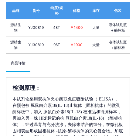
纯度/规
品牌
货号
价格
库存
包装
格
源桔生
液体试剂瓶
YJ30819
48T
￥1400
大量
物
＋酶标板
源桔生
液体试剂瓶
YJ30819
96T
￥1900
大量
物
＋酶标板
商品详情
检测原理
:
本试剂盒采用双抗体夹心酶联免疫吸附试验（
ELISA）。
在预包被
豚鼠白介素18(IL-18)
止抗体（固相抗体）的微孔
酶标板中，加入
豚鼠白介素18(IL-18)
校准品和待测样本，
再加入另一株
HRP标记的抗
豚鼠白介素18(IL-18)
（酶标抗
体），经过温育与充分洗涤，去除未结合的组分，在微孔板
固相表面形成固相抗体
-抗原-酶标抗体的夹心复合物。加底