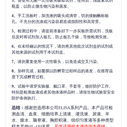
3、
请使用无菌一次性吸头吸取试剂，使用后，须旋紧试剂
瓶盖，以防止微生物污染和蒸发。
4、
手工洗板时，加洗液的吸头或滴管，切勿接触酶标板
孔。不充分的洗涤或污染容易造成假阳性和高背景。
5、
检测过程中，请提前准备好下一步实验所需试剂，洗板
后及时将试剂加入板孔，防止板孔干燥，导致检测失效。
6、
在未经确认的情况下，请勿将其他批次试剂盒的试剂或
其他来源的试剂用于本试剂盒。
7、
请勿重复使用一次性吸头，以免造成交叉污染。
8、
加样完成，贴覆膜以防孵育过程样品的蒸发，在推荐温
度下完成孵育过程。
9、
试验中请穿实验服、戴口罩、手套等，做好防护工作。
特别是检测血液或者其他体液样品时，请按生物试验室安全
防护条例执行。
总结：
感谢您选用本公司ELISA系列产品。本产品可检
测血清、血浆、细胞培养上清液、灌洗液、尿液、羊
水、腹水、脑脊液、胸腔积液、组织匀浆液等多种类型
样本其他(IL-18)浓度，
具体适用样本请咨询本商铺
。