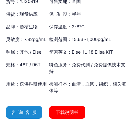
货号：YJ30819
可售卖地：全国
供货：现货供应
保 质 期：半年
品牌：源桔生物
保存温度：2-8℃
灵敏度：7.82pg/mL
检测范围：15.63~1,000pg/mL
种属：其他 / Else
简索英文：Else IL-18 Elisa KIT
规格：48T / 96T
特色服务：免费代测 / 免费提供技术支
持
用途：仅供科研使用
检测样本：血清，血浆，组织，相关液
体等
咨 询 客 服
下载说明书