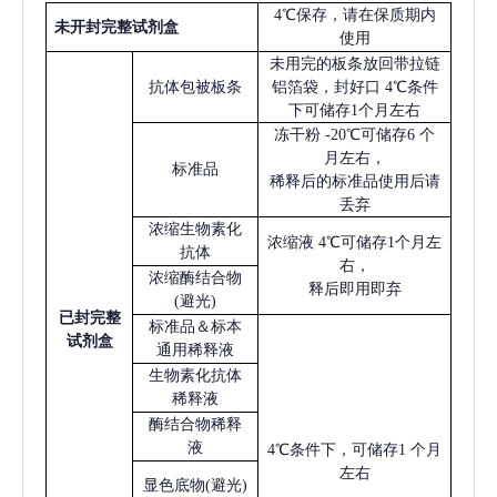
4℃保存，请在保质期内
未开封完整试剂盒
使用
未用完的板条放回带拉链
抗体包被板条
铝箔袋，封好口
4℃条件
下可储存1个月左右
冻干粉
-20℃可储存6 个
月左右，
标准品
稀释后的标准品使用后请
丢弃
浓缩生物素化
浓缩液
4℃可储存1个月左
抗体
右，
浓缩酶结合物
释后即用即弃
(避光)
已
封完整
标准品＆标本
试剂盒
通用稀释液
生物素化抗体
稀释液
酶结合物稀释
液
4℃条件下，可储存1 个月
左右
显色底物
(避光)