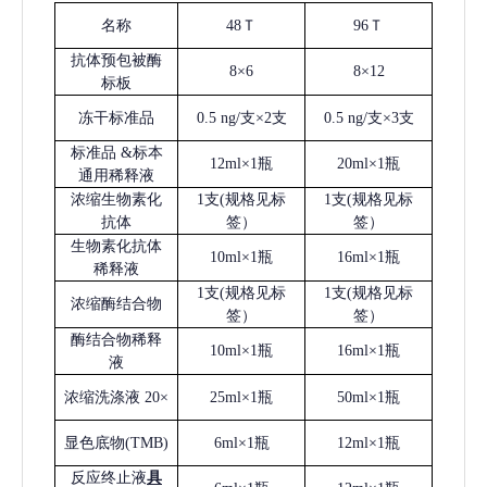
名称
48Ｔ
96Ｔ
抗体预包被酶
8×6
8×12
标板
冻干标准品
0.5 ng/支×2支
0.5 ng/支×3支
标准品
&标本
12ml×1瓶
20ml×1瓶
通用稀释液
浓缩生物素化
1支(规格见标
1支(规格见标
抗体
签）
签）
生物素化抗体
10ml×1瓶
16ml×1瓶
稀释液
1支(规格见标
1支(规格见标
浓缩酶结合物
签）
签）
酶结合物稀释
10ml×1瓶
16ml×1瓶
液
浓缩洗涤液
20×
25ml×1瓶
50ml×1瓶
显色底物
(
TMB
)
6ml×1瓶
12ml×1瓶
反应终止液
具