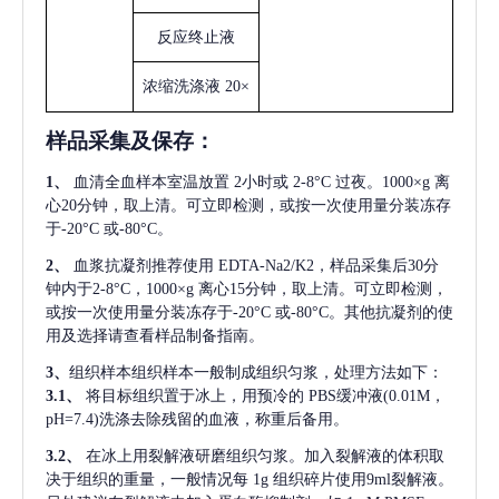
反应终止液
浓缩洗涤液
20×
样品采集及保存
：
1、
血清全血样本室温放置
2小时或 2-8°C 过夜。1000×g 离
心20分钟，取上清。可立即检测，或按一次使用量分装冻存
于-20°C 或-80°C。
2、
血浆抗凝剂推荐使用
EDTA-Na2/K2，样品采集后30分
钟内于2-8°C，1000×g 离心15分钟，取上清。可立即检测，
或按一次使用量分装冻存于-20°C 或-80°C。其他抗凝剂的使
用及选择请查看样品制备指南。
3、
组织样本组织样本一般制成组织匀浆，处理方法如下：
3.1、
将目标组织置于冰上，用预冷的
PBS缓冲液(0.01M，
pH=7.4)洗涤去除残留的血液，称重后备用。
3.2、
在冰上用裂解液研磨组织匀浆。加入裂解液的体积取
决于组织的重量，一般情况每
1g 组织碎片使用9ml裂解液。