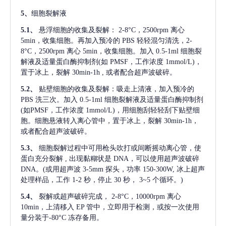
5、
细胞裂解液
5.1、
悬浮细胞的收集及裂解：
2-8°C，2500rpm 离心
5min，收集细胞。再加入预冷的 PBS 轻轻混匀清洗，2-
8°C，2500rpm 离心 5min，收集细胞。加入 0.5-1ml 细胞裂
解液及适量蛋白酶抑制剂(如 PMSF，工作浓度 1mmol/L)，
置于冰上，裂解 30min-1h , 或者配合超声波破碎。
5.2、
贴壁细胞的收集及裂解：吸走上清液，加入预冷的
PBS 洗三次。加入 0.5-1ml 细胞裂解液及适量蛋白酶抑制剂
(如PMSF，工作浓度 1mmol/L)，用细胞刮轻轻刮下贴壁细
胞。细胞悬液转入离心管中，置于冰上，裂解 30min-1h，
或者配合超声波破碎。
5.3、
细胞裂解过程中可用枪头吹打或间断摇动离心管，使
蛋白充分裂解
, 出现黏糊状是 DNA，可以使用超声波破碎
DNA。(或用超声波 3-5mm 探头，功率 150-300W, 冰上超声
处理样品，工作 1-2 秒，停止 30 秒， 3~5 个循环。)
5.4、
裂解或超声破碎完成，
2-8°C，10000rpm 离心
10min，上清移入 EP 管中，立即用于检测，或按一次使用
量分装于-80°C 冻存备用。