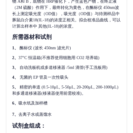
物 A和 B，底物在 HRP催化下，产生蓝色产物，在终止液
（2M 硫酸）作用下，最终转化为黄色，在酶标仪 450nm波
长上测定吸光度（OD值），吸光度（OD值）与待测样品中
豚鼠白介素18(IL-18)
的浓度正相关。拟合校准品曲线，可以
计算出样本中
其他(IL-18)
的浓度。
所需器材和试剂
1、
酶标仪
(波长 450nm 滤光片)
2、
37°C 恒温箱(不推荐使用细胞用 CO2 培养箱)
3、
自动洗板机或多道移液器
/5ml 滴管(手工洗板用)
4、
无菌的
EP 管及一次性吸头
5、
精密的单道
(0.5-10μL, 5-50μL, 20-200μL, 200-1000μL)
和多通道移液器(移液器使用前需校准)。
6、
吸水纸及加样槽
7、
去离子水或蒸馏水
试剂盒组成：