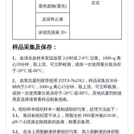
左右
显色底物
(避光)
反应终止液
浓缩洗涤液
20×
样品采集及保存
：
1、
血清全血样本室温放置
2小时或 2-8°C 过夜。1000×g 离
心20分钟，取上清。可立即检测，或按一次使用量分装冻存
于-20°C 或-80°C。
2、
血浆抗凝剂推荐使用
EDTA-Na2/K2，样品采集后30分
钟内于2-8°C，1000×g 离心15分钟，取上清。可立即检测，
或按一次使用量分装冻存于-20°C 或-80°C。其他抗凝剂的使
用及选择请查看样品制备指南。
3、
组织样本组织样本一般制成组织匀浆，处理方法如下：
3.1、
将目标组织置于冰上，用预冷的
PBS缓冲液(0.01M，
pH=7.4)洗涤去除残留的血液，称重后备用。
3.2、
在冰上用裂解液研磨组织匀浆。加入裂解液的体积取