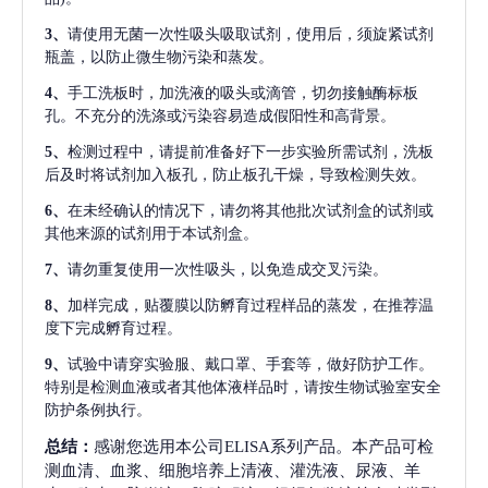
3、
请使用无菌一次性吸头吸取试剂，使用后，须旋紧试剂
瓶盖，以防止微生物污染和蒸发。
4、
手工洗板时，加洗液的吸头或滴管，切勿接触酶标板
孔。不充分的洗涤或污染容易造成假阳性和高背景。
5、
检测过程中，请提前准备好下一步实验所需试剂，洗板
后及时将试剂加入板孔，防止板孔干燥，导致检测失效。
6、
在未经确认的情况下，请勿将其他批次试剂盒的试剂或
其他来源的试剂用于本试剂盒。
7、
请勿重复使用一次性吸头，以免造成交叉污染。
8、
加样完成，贴覆膜以防孵育过程样品的蒸发，在推荐温
度下完成孵育过程。
9、
试验中请穿实验服、戴口罩、手套等，做好防护工作。
特别是检测血液或者其他体液样品时，请按生物试验室安全
防护条例执行。
总结：
感谢您选用本公司ELISA系列产品。本产品可检
测血清、血浆、细胞培养上清液、灌洗液、尿液、羊