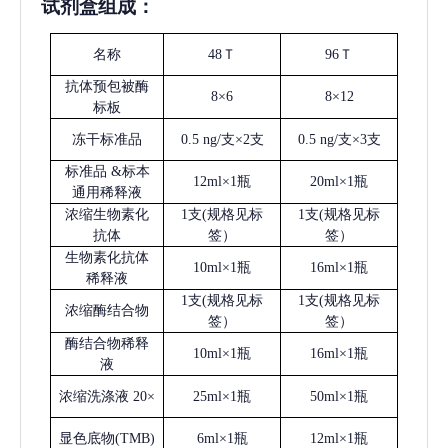
试剂盒组成：
名称
48Ｔ
96Ｔ
抗体预包被酶
8×6
8×12
标板
冻干标准品
0.5 ng/支×2支
0.5 ng/支×3支
标准品
&标本
12ml×1瓶
20ml×1瓶
通用稀释液
浓缩生物素化
1支(规格见标
1支(规格见标
抗体
签）
签）
生物素化抗体
10ml×1瓶
16ml×1瓶
稀释液
1支(规格见标
1支(规格见标
浓缩酶结合物
签）
签）
酶结合物稀释
10ml×1瓶
16ml×1瓶
液
浓缩洗涤液
20×
25ml×1瓶
50ml×1瓶
显色底物
(
TMB
)
6ml×1瓶
12ml×1瓶