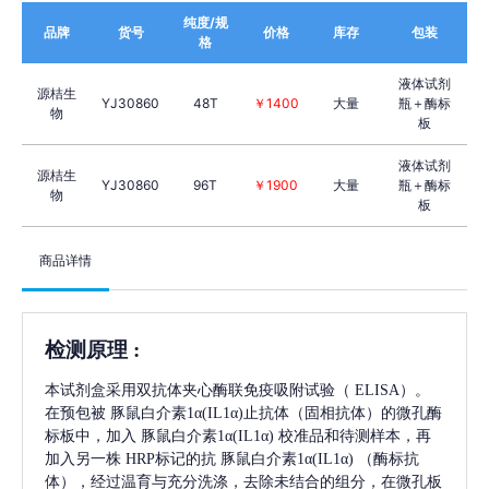
纯度/规
品牌
货号
价格
库存
包装
格
液体试剂
源桔生
YJ30860
48T
￥1400
大量
瓶＋酶标
物
板
液体试剂
源桔生
YJ30860
96T
￥1900
大量
瓶＋酶标
物
板
商品详情
检测原理
:
本试剂盒采用双抗体夹心酶联免疫吸附试验（
ELISA）。
在预包被
豚鼠白介素1α(IL1α)
止抗体（固相抗体）的微孔酶
标板中，加入
豚鼠白介素1α(IL1α)
校准品和待测样本，再
加入另一株
HRP标记的抗
豚鼠白介素1α(IL1α)
（酶标抗
体），经过温育与充分洗涤，去除未结合的组分，在微孔板