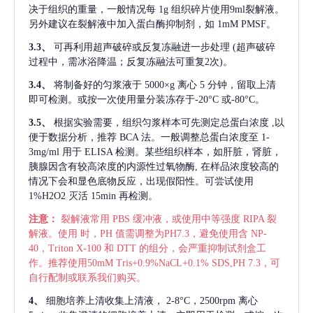
决于组织的重量，一般情况每
1g 组织碎片使用9ml裂解液。
另外建议在裂解液中加入蛋白酶抑制剂，如 1mM PMSF。
3.3、
可再利用超声破碎或反复冻融进一步处理
(超声破碎
过程中，需冰浴降温；反复冻融法可重复2次)。
3.4、
将制备好的匀浆液于
5000×g 离心 5 分钟，留取上清
即可检测。或按一次使用量分装冻存于-20°C 或-80°C。
3.5、
根据实验需要，组织匀浆样本可先测定总蛋白浓度
,以
便于数据分析，推荐 BCA 法。一般调整总蛋白浓度至 1-
3mg/ml 用于 ELISA 检测。某些组织样本，如肝脏，肾脏，
胰腺因含有较高浓度的内源性过氧物酶, 在样品浓度较高的
情况下会和显色底物反应，出现假阳性。可尝试使用
1%H2O2 灭活 15min 再检测。
注意：
裂解液常用
PBS 缓冲液，或使用中等强度 RIPA 裂
解液。使用 时，PH 值需调整为PH7.3，避免使用含 NP-
40，Triton X-100 和 DTT 的组分，会严重抑制试剂盒工
作。推荐使用50mM Tris+0.9%NaCL+0.1% SDS,PH 7.3，可
自行配制或联系我们购买。
4、
细胞培养上清收集上清液，
2-8°C，2500rpm 离心