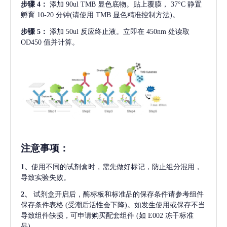
步骤
4：
添加
90ul TMB 显色底物。贴上覆膜， 37°C 静置
孵育 10-20 分钟(请使用 TMB 显色精准控制方法)。
步骤
5：
添加
50ul 反应终止液。立即在 450nm 处读取
OD450 值并计算。
注意事项
：
1、
使用不同的试剂盒时，需先做好标记，防止组分混用，
导致实验失败。
2、
试剂盒开启后，酶标板和标准品的保存条件请参考组件
保存条件表格
(受潮后活性会下降)。如发生使用或保存不当
导致组件缺损，可申请购买配套组件
(如 E002 冻干标准
品)。