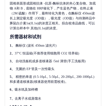
固相表面形成固相抗体
-抗原-酶标抗体的夹心复合物。加底
物 A和 B，底物在 HRP催化下，产生蓝色产物，在终止液
（2M 硫酸）作用下，最终转化为黄色，在酶标仪 450nm波
长上测定吸光度（OD值），吸光度（OD值）与待测样品中
豚鼠白介素1α(IL1α)
的浓度正相关。拟合校准品曲线，可以
计算出样本中
其他(IL1α)
的浓度。
所需器材和试剂
1、
酶标仪
(波长 450nm 滤光片)
2、
37°C 恒温箱(不推荐使用细胞用 CO2 培养箱)
3、
自动洗板机或多道移液器
/5ml 滴管(手工洗板用)
4、
无菌的
EP 管及一次性吸头
5、
精密的单道
(0.5-10μL, 5-50μL, 20-200μL, 200-1000μL)
和多通道移液器(移液器使用前需校准)。
6、
吸水纸及加样槽
7、
去离子水或蒸馏水