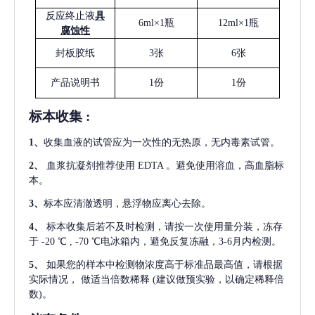
反应终止液
具
6ml×1瓶
12ml×1瓶
腐蚀性
封板胶纸
3张
6张
产品说明书
1份
1份
标本收集
:
1
、
收集血液的试管应为一次性的无热原，无内毒素试管。
2
、
血浆抗凝剂推荐使用
EDTA 。避免使用溶血，高血脂标
本。
3
、
标本应清澈透明，悬浮物应离心去除。
4
、
标本收集后若不及时检测，请按一次使用量分装，冻存
于
-20 ℃ , -70 ℃电冰箱内，避免反复冻融，3-6月内检测。
5
、
如果您的样本中检测物浓度高于标准品最高值，请根据
实际情况，
做适当倍数稀释
(建议做预实验，以确定稀释倍
数)。