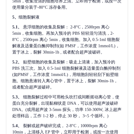
5min，收集澄清的细胞培养上清。立即用于检测，或按一次
使用量分装于-80°C 冻存备用。
5、
细胞裂解液
5.1、
悬浮细胞的收集及裂解：
2-8°C，2500rpm 离心
5min，收集细胞。再加入预冷的 PBS 轻轻混匀清洗，2-
8°C，2500rpm 离心 5min，收集细胞。加入 0.5-1ml 细胞裂
解液及适量蛋白酶抑制剂(如 PMSF，工作浓度 1mmol/L)，
置于冰上，裂解 30min-1h , 或者配合超声波破碎。
5.2、
贴壁细胞的收集及裂解：吸走上清液，加入预冷的
PBS 洗三次。加入 0.5-1ml 细胞裂解液及适量蛋白酶抑制剂
(如PMSF，工作浓度 1mmol/L)，用细胞刮轻轻刮下贴壁细
胞。细胞悬液转入离心管中，置于冰上，裂解 30min-1h，
或者配合超声波破碎。
5.3、
细胞裂解过程中可用枪头吹打或间断摇动离心管，使
蛋白充分裂解
, 出现黏糊状是 DNA，可以使用超声波破碎
DNA。(或用超声波 3-5mm 探头，功率 150-300W, 冰上超声
处理样品，工作 1-2 秒，停止 30 秒， 3~5 个循环。)
5.4、
裂解或超声破碎完成，
2-8°C，10000rpm 离心
10min，上清移入 EP 管中，立即用于检测，或按一次使用