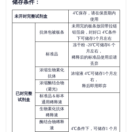
储存条件：
4℃保存，请在保质期内
未开封完整试剂盒
使用
未用完的板条放回带拉链
抗体包被板条
铝箔袋，封好口
4℃条件
下可储存1个月左右
冻干粉
-20℃可储存6 个
月左右，
标准品
稀释后的标准品使用后请
丢弃
浓缩生物素化
浓缩液
4℃可储存1个月左
抗体
右，
浓缩酶结合物
释后即用即弃
(避光)
已
封完整
标准品＆标本
试剂盒
通用稀释液
生物素化抗体
稀释液
酶结合物稀释
液
4℃条件下，可储存1 个月