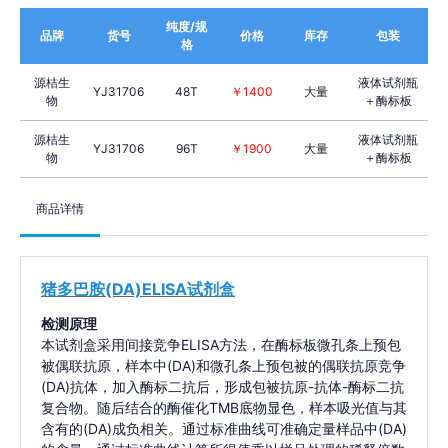
纯度/规
品牌
货号
价格
库存
包装
格
源桔生
液体试剂瓶
YJ31706
48T
￥1400
大量
物
＋酶标板
源桔生
液体试剂瓶
YJ31706
96T
￥1900
大量
物
＋酶标板
商品详情
猪多巴胺(DA)ELISA试剂盒
检测原理
本试剂盒采用间接竞争ELISA方法，在酶标板微孔条上预包
被偶联抗原，样本中(DA)和微孔条上预包被的偶联抗原竞争
(DA)抗体，加入酶标二抗后，形成包被抗原-抗体-酶标二抗
复合物。随后结合的酶催化TMB底物显色，样本吸光值与其
含有的(DA)成负相关。通过标准曲线可准确定量样品中(DA)