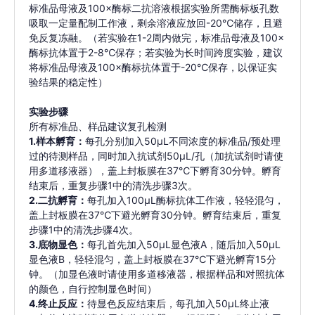
标准品母液及100×酶标二抗溶液根据实验所需酶标板孔数
吸取一定量配制工作液，剩余溶液应放回-20℃储存，且避
免反复冻融。（若实验在1-2周内做完，标准品母液及100×
酶标抗体置于2-8℃保存；若实验为长时间跨度实验，建议
将标准品母液及100×酶标抗体置于-20℃保存，以保证实
验结果的稳定性）
实验步骤
所有标准品、样品建议复孔检测
1.样本孵育：
每孔分别加入50μL不同浓度的标准品/预处理
过的待测样品，同时加入抗试剂50µL/孔（加抗试剂时请使
用多道移液器），盖上封板膜在37℃下孵育30分钟。孵育
结束后，重复步骤1中的清洗步骤3次。
2.二抗孵育：
每孔加入100μL酶标抗体工作液，轻轻混匀，
盖上封板膜在37℃下避光孵育30分钟。孵育结束后，重复
步骤1中的清洗步骤4次。
3.底物显色：
每孔首先加入50μL显色液A，随后加入50μL
显色液B，轻轻混匀，盖上封板膜在37℃下避光孵育15分
钟。（加显色液时请使用多道移液器，根据样品和对照抗体
的颜色，自行控制显色时间）
4.终止反应：
待显色反应结束后，每孔加入50μL终止液