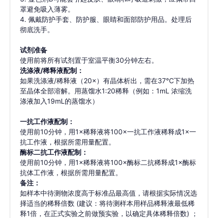
罩避免吸入薄雾。
4. 佩戴防护手套、防护服、眼睛和面部防护用品。处理后
彻底洗手。
试剂准备
使用前将所有试剂置于室温平衡30分钟左右。
洗涤液/稀释液配制：
如果洗涤液/稀释液（20×）有晶体析出，需在37℃下加热
⾄晶体全部溶解。用蒸馏水1:20稀释（例如：1mL 浓缩洗
涤液加入19mL的蒸馏水）
一抗工作液配制：
使用前10分钟，用1×稀释液将100×一抗工作液稀释成1×一
抗工作液，根据所需用量配置。
酶标二抗工作液配制：
使用前10分钟，用1×稀释液将100×酶标二抗稀释成1×酶标
抗体工作液，根据所需用量配置。
备注：
如样本中待测物浓度高于标准品最高值，请根据实际情况选
择适当的稀释倍数 (建议：将待测样本用样品稀释液最低稀
释1倍，在正式实验之前做预实验，以确定具体稀释倍数) ；