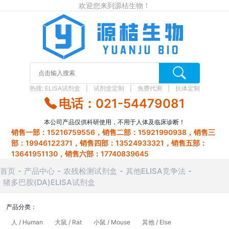
欢迎您来到源桔生物！
热搜:
ELISA试剂盒
试剂盒定制
免费代测
抗体定制
电话：021-54479081
本公司产品仅供科研使用，不用于人体及临床诊断！
销售一部：15216759556，销售二部：15921990938，销售三
部：19946122371，销售四部：13524933321，销售五部：
13641951130，销售六部：17740839645
首页
产品中心
农残检测试剂盒
其他ELISA竞争法
猪多巴胺(DA)ELISA试剂盒
产品分类：
人 / Human
大鼠 / Rat
小鼠 / Mouse
其他 / Else