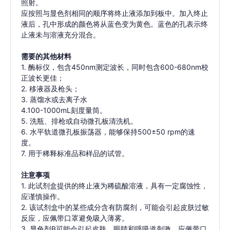
照射。
应按照与显色剂相同的顺序将终止液添加到板中。加入终止
液后，孔中形成的颜色将从蓝色变为黄色。蓝色的孔表示终
止液未与溶液充分混合。
需要的其他材料
1. 酶标仪，包含450nm测定波长，同时包含600-680nm校
正波长更佳；
2. 移液器及枪头；
3. 蒸馏水或去离子水
4.100-1000mL刻度量筒。
5. 洗瓶、排枪或自动微孔板清洗机。
6. 水平轨道微孔板振荡器，能够保持500±50 rpm的速
度。
7. 用于稀释标准品和样品的试管。
注意事项
1. 此试剂盒提供的终止液为稀硫酸溶液，具有一定腐蚀性，
应谨慎操作。
2. 该试剂盒中的某些成分含有防腐剂，可能会引起皮肤过敏
反应，应佩带口罩避免吸入薄雾。
3. 显色剂B可能会引起皮肤、眼睛和呼吸道刺激，应佩带口