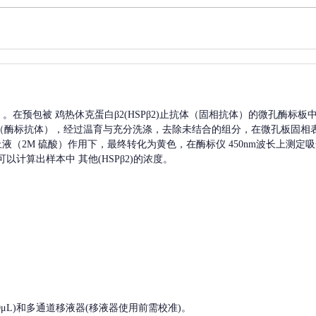
A）。在预包被
鸡热休克蛋白β2(HSPβ2)
止抗体（固相抗体）的微孔酶标板
（酶标抗体），经过温育与充分洗涤，去除未结合的组分，在微孔板固相
终止液（2M 硫酸）作用下，最终转化为黄色，在酶标仪 450nm波长上测
可以计算出样本中
其他(HSPβ2)
的浓度。
, 200-1000μL)和多通道移液器(移液器使用前需校准)。