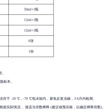
50ml×1瓶
12ml×1瓶
12ml×1瓶
6张
1份
管。
血脂标本。
冻存于
-20 ℃ , -70 ℃电冰箱内，避免反复冻融，3-6月内检测。
根据实际情况，
做适当倍数稀释
(建议做预实验，以确定稀释倍数)。