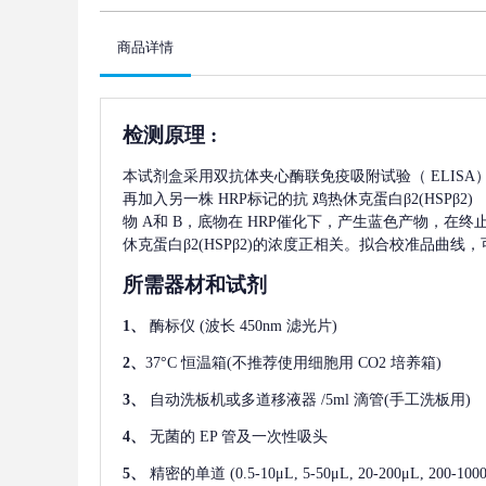
商品详情
检测原理
:
本试剂盒采用双抗体夹心酶联免疫吸附试验（
ELIS
再加入另一株
HRP标记的抗
鸡热休克蛋白β2(HSPβ2)
物 A和 B，底物在 HRP催化下，产生蓝色产物，在
休克蛋白β2(HSPβ2)
的浓度正相关。拟合校准品曲线，
所需器材和试剂
1、
酶标仪
(波长 450nm 滤光片)
2、
37°C 恒温箱(不推荐使用细胞用 CO2 培养箱)
3、
自动洗板机或多道移液器
/5ml 滴管(手工洗板用)
4、
无菌的
EP 管及一次性吸头
5、
精密的单道
(0.5-10μL, 5-50μL, 20-200μL