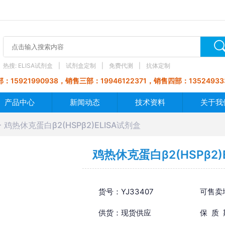
热搜:
ELISA试剂盒
试剂盒定制
免费代测
抗体定制
：15921990938，销售三部：19946122371，销售四部：13524933
产品中心
新闻动态
技术资料
关于我
鸡热休克蛋白β2(HSPβ2)ELISA试剂盒
鸡热休克蛋白β2(HSPβ2)
货号：YJ33407
可售卖
供货：现货供应
保 质