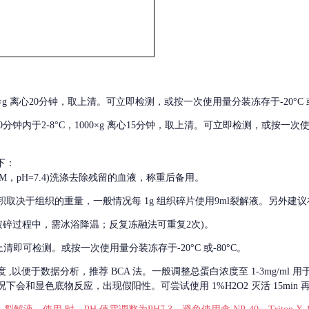
000×g 离心20分钟，取上清。可立即检测，或按一次使用量分装冻存于-20°C 或
后30分钟内于2-8°C，1000×g 离心15分钟，取上清。可立即检测，或按一次
下：
01M，pH=7.4)洗涤去除残留的血液，称重后备用。
积取决于组织的重量，一般情况每
1g 组织碎片使用9ml裂解液。另外建议
破碎过程中，需冰浴降温；反复冻融法可重复2次)。
留取上清即可检测。或按一次使用量分装冻存于-20°C 或-80°C。
度
,以便于数据分析，推荐 BCA 法。一般调整总蛋白浓度至 1-3mg/ml
会和显色底物反应，出现假阳性。可尝试使用 1%H2O2 灭活 15min 