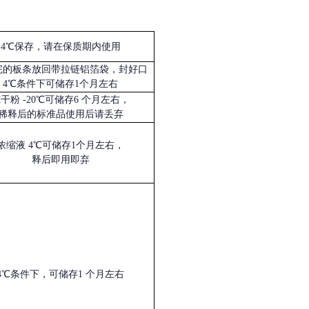
4℃保存，请在保质期内使用
完的板条放回带拉链铝箔袋，封好口
4℃条件下可储存1个月左右
冻干粉
-20℃可储存6 个月左右，
稀释后的标准品使用后请丢弃
浓缩液
4℃可储存1个月左右，
释后即用即弃
4℃条件下，可储存1 个月左右