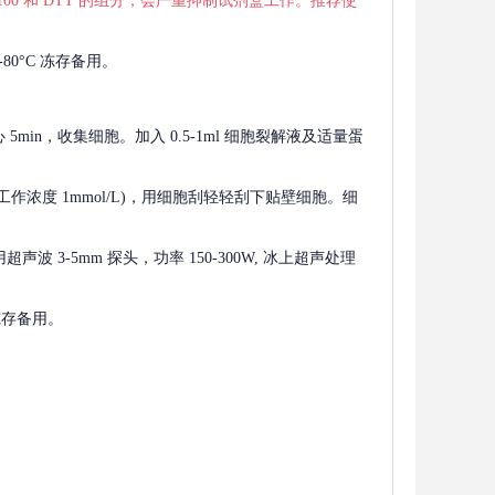
 X-100 和 DTT 的组分，会严重抑制试剂盒工作。推荐使
80°C 冻存备用。
离心 5min，收集细胞。加入 0.5-1ml 细胞裂解液及适量蛋
F，工作浓度 1mmol/L)，用细胞刮轻轻刮下贴壁细胞。细
波 3-5mm 探头，功率 150-300W, 冰上超声处理
 冻存备用。